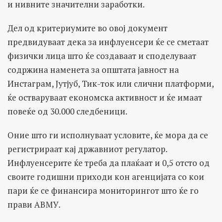
и нивните значителни заработки.
Дел од критериумите во овој документ
предвидуваат дека за инфлуенсери ќе се сметаат
физички лица што ќе создаваат и споделуваат
содржина наменета за општата јавност на
Инстаграм, Јутјуб, Тик-ток или слични платформи,
ќе остваруваат економска активност и ќе имаат
повеќе од 30.000 следбеници.
Оние што ги исполнуваат условите, ќе мора да се
регистрираат кај државниот регулатор.
Инфлуенсерите ќе треба да плаќаат и 0,5 отсто од
своите годишни приходи кон агенцијата со кои
пари ќе се финансира мониторингот што ќе го
прави АВМУ.