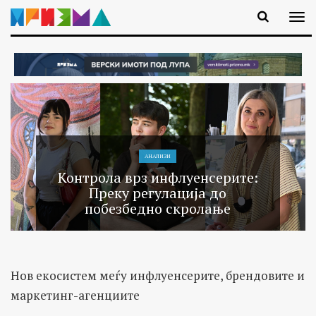
АНАЛИЗИ
Контрола врз инфлуенсерите:
Преку регулација до
побезбедно скролање
Нов екосистем меѓу инфлуенсерите, брендовите и
маркетинг-агенциите