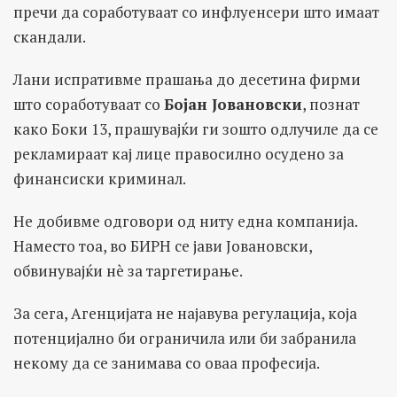
пречи да соработуваат со инфлуенсери што имаат
скандали.
Лани испративме прашања до десетина фирми
што соработуваат со
Бојан Јовановски
, познат
како Боки 13, прашувајќи ги зошто одлучиле да се
рекламираат кај лице правосилно осудено за
финансиски криминал.
Не добивме одговори од ниту една компанија.
Наместо тоа, во БИРН се јави Јовановски,
обвинувајќи нè за таргетирање.
За сега, Агенцијата не најавува регулација, која
потенцијално би ограничила или би забранила
некому да се занимава со оваа професија.