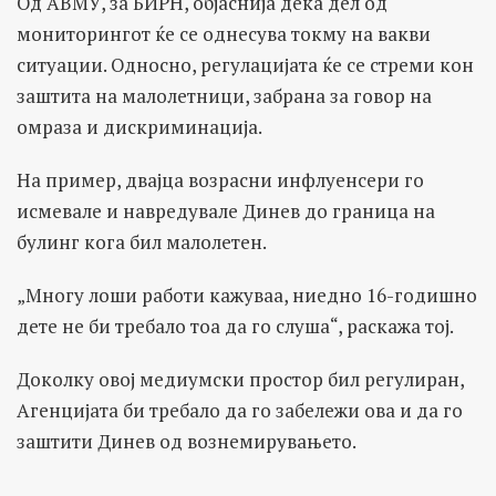
Од АВМУ, за БИРН, објаснија дека дел од
мониторингот ќе се однесува токму на вакви
ситуации. Односно, регулацијата ќе се стреми кон
заштита на малолетници, забрана за говор на
омраза и дискриминација.
На пример, двајца возрасни инфлуенсери го
исмевале и навредувале Динев до граница на
булинг кога бил малолетен.
„Многу лоши работи кажуваа, ниедно 16-годишно
дете не би требало тоа да го слуша“, раскажа тој.
Доколку овој медиумски простор бил регулиран,
Агенцијата би требало да го забележи ова и да го
заштити Динев од вознемирувањето.