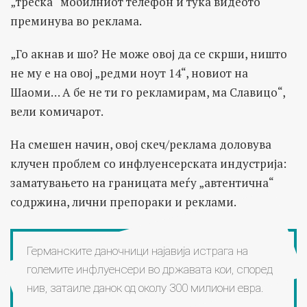
„треска“ мобилниот телефон и тука видеото
преминува во реклама.
„Го акнав и шо? Не може овој да се скрши, ништо
не му е на овој „редми ноут 14“, новиот на
Шаоми… А бе не ти го рекламирам, ма Славицо“,
вели комичарот.
На смешен начин, овој скеч/реклама доловува
клучен проблем со инфлуенсерската индустрија:
заматувањето на границата меѓу „автентична“
содржина, лични препораки и реклами.
Германските даночници најавија истрага на
големите инфлуенсери во државата кои, според
нив, затаиле данок од околу 300 милиони евра.