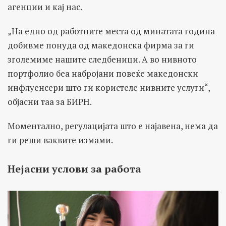
агенции и кај нас.
„На едно од работните места од минатата година
добивме понуда од македонска фирма за ги
зголемиме нашите следбеници. А во нивното
портфолио беа набројани повеќе македонски
инфлуенсери што ги користеле нивните услуги“,
објасни таа за БИРН.
Моментално, регулацијата што е најавена, нема да
ги реши ваквите измами.
Нејасни услови за работа