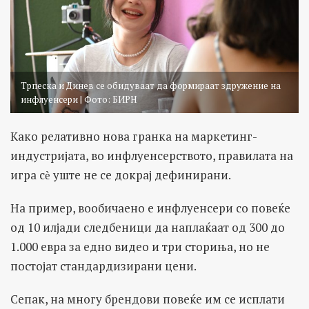
Трпеска и Динев се обидуваат да формираат здружение на
инфлуенсери | Фото: БИРН
Како релативно нова гранка на маркетинг-
индустријата, во инфлуенсерството, правилата на
игра сѐ уште не се докрај дефинирани.
На пример, вообичаено е инфлуенсери со повеќе
од 10 илјади следбеници да наплаќаат од 300 до
1.000 евра за едно видео и три сториња, но не
постојат стандардизирани цени.
Сепак, на многу брендови повеќе им се исплати