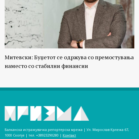
Митевски: Буџетот се одржува со премостувања
наместо со стабилни финансии
Балканска истражувачка репортерска мрежа | Ул. Мирослав Крлежа 67,
1000 Скопје | тел. +38923290280­ |
Контакт