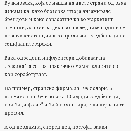
Вучиновска, која се нашла на двете страни од оваа
динамика, како блогерка што ја ангажирале
брендови и како соработничка во маркетинг-
агенции, алармира дека во последниве години се
појавуваат агенции што продаваат следбеници на
социјалните мрежи.
Вака одредени инфлуенсери добиваат на
„тежина“, а со тоа практично мамат клиенти со
кои соработуваат.
На пример, странска фирма, за 199 долари, ѝ
понудила на Вучиновска 10 илјади следбеници,
кои би „лајкале“ и би ѝ коментирале на нејзиниот
профил.
А од неодамна, според неа, постојат вакви