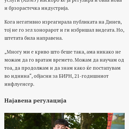
и брзорастечка индустрија.
Кога негативно изреагирала публиката на Динев,
тој не го зел хонорарот и ги избришал видеата. Но,
штетата била направена.
„Многу ми е криво што беше така, ама никако не
можам да го вратам времето. Можам да научам од
тоа, да продолжам и да знам како ќе постапувам
во иднина“, објасни за БИРН, 21-годишниот
инфлуенсер.
Најавена регулација