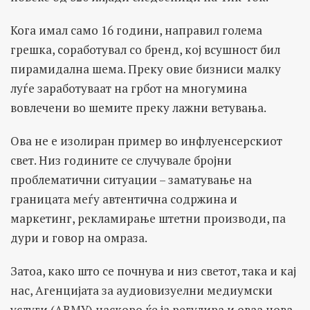
Кога имал само 16 години, направил голема
грешка, соработувал со бренд, кој всушност бил
пирамидална шема. Преку овие бизниси малку
луѓе заработуваат на грбот на многумина
вовлечени во шемите преку лажни ветувања.
Ова не е изолиран пример во инфлуенсерскиот
свет. Низ годините се случувале бројни
проблематични ситуации – заматување на
границата меѓу автентична содржина и
маркетинг, рекламирање штетни производи, па
дури и говор на омраза.
Затоа, како што се почнува и низ светот, така и кај
нас, Агенцијата за аудиовизуелни медиумски
услуги (АВМУ) наскоро ќе ја регулира и оваа нова