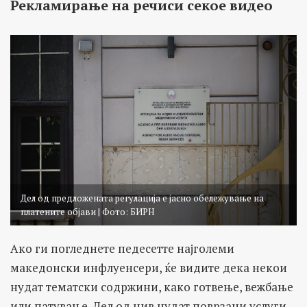
Рекламирање на речиси секое видео
Дел од предложената регулација е јасно обележување на
платените објави | Фото: БИРН
Ако ги погледнете педесетте најголеми
македонски инфлуенсери, ќе видите дека некои
нудат тематски содржини, како готвење, вежбање
или патување. Дел од нив нудат поврзани услуги,