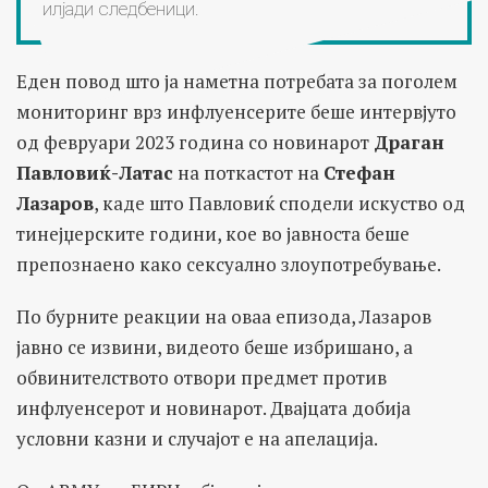
илјади следбеници.
Еден повод што ја наметна потребата за поголем
мониторинг врз инфлуенсерите беше интервјуто
од февруари 2023 година со новинарот
Драган
Павловиќ-Латас
на поткастот на
Стефан
Лазаров
, каде што Павловиќ сподели искуство од
тинејџерските години, кое во јавноста беше
препознаено како сексуално злоупотребување.
По бурните реакции на оваа епизода, Лазаров
јавно се извини, видеото беше избришано, а
обвинителството отвори предмет против
инфлуенсерот и новинарот. Двајцата добија
условни казни и случајот е на апелација.