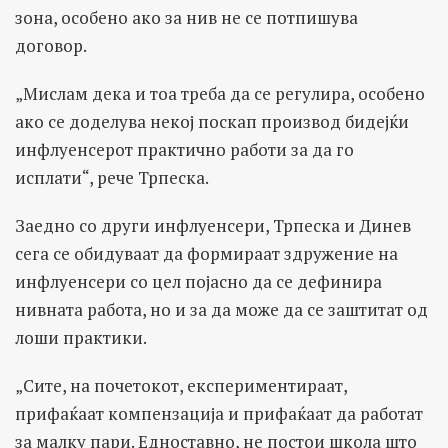
зона, особено ако за нив не се потпишува
договор.
„Мислам дека и тоа треба да се регулира, особено
ако се доделува некој поскап производ бидејќи
инфлуенсерот практично работи за да го
исплати“, рече Трпеска.
Заедно со други инфлуенсери, Трпеска и Динев
сега се обидуваат да формираат здружение на
инфлуенсери со цел појасно да се дефинира
нивната работа, но и за да може да се заштитат од
лоши практики.
„Сите, на почетокот, експериментираат,
прифаќаат компензација и прифаќаат да работат
за малку пари. Едноставно, не постои школа што