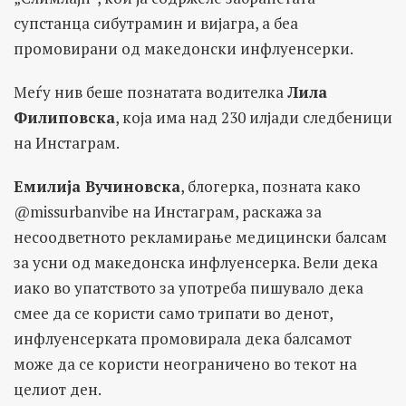
супстанца сибутрамин и вијагра, а беа
промовирани од македонски инфлуенсерки.
Меѓу нив беше познатата водителка
Лила
Филиповска
, која има над 230 илјади следбеници
на Инстаграм.
Емилија Вучиновска
, блогерка, позната како
@missurbanvibe на Инстаграм, раскажа за
несоодветното рекламирање медицински балсам
за усни од македонска инфлуенсерка. Вели дека
иако во упатството за употреба пишувало дека
смее да се користи само трипати во денот,
инфлуенсерката промовирала дека балсамот
може да се користи неограничено во текот на
целиот ден.