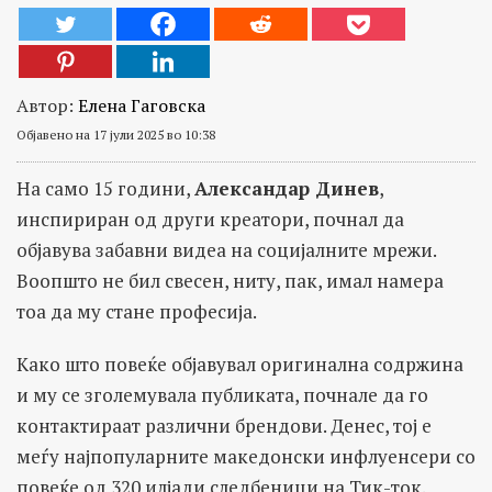
Автор:
Елена Гаговска
Објавено на 17 јули 2025 во 10:38
На само 15 години,
Александар Динев
,
инспириран од други креатори, почнал да
објавува забавни видеа на социјалните мрежи.
Воопшто не бил свесен, ниту, пак, имал намера
тоа да му стане професија.
Како што повеќе објавувал оригинална содржина
и му се зголемувала публиката, почнале да го
контактираат различни брендови. Денес, тој е
меѓу најпопуларните македонски инфлуенсери со
повеќе од 320 илјади следбеници на Тик-ток.