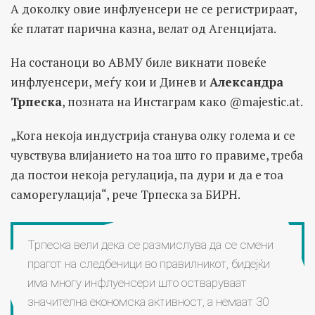
А доколку овие инфлуенсери не се регистрираат,
ќе платат парична казна, велат од Агенцијата.
На состаноци во АВМУ биле викнати повеќе
инфлуенсери, меѓу кои и Динев и
Александра
Трпеска
, позната на Инстаграм како @majestic.at.
„Кога некоја индустрија станува олку голема и се
чувствува влијанието на тоа што го правиме, треба
да постои некоја регулација, па дури и да е тоа
саморегулација“, рече Трпеска за БИРН.
Трпеска вели дека се размислува да се смени
прагот на следбеници во правилникот, бидејќи
има многу инфлуенсери што остваруваат
значителна економска активност, а немаат 30