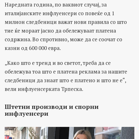
Наредната година, по ваквиот случај, за
италијанските инфлуенсери со повеќе од 1
милион следбеници важат нови правила со што
тие ќе мораат јасно да обележуваат платена
содржина. Во спротивно, може да се соочат со
казни од 600 000 евра.
„Како што е тренд и во светот, треба да се
обележува тоа што е платена реклама за нашите
следбеници да знаат што е платено и што не е“,
вели инфлуенсерката Трпеска.
Штетни производи и спорни
инфлуенсери