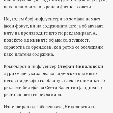
како планови за исхрана и фитнес-совети.
Но, голем број инфлуенсери во земјава немаат
јасен фокус, ни на содржината што ја објавуваат,
ниту на производите што ги рекламираат. А,
повеќето од нивните објави се, всушност,
соработка со брендови, кои ретко се обележани
како платена содржина.
Комичарот и инфлуенсер
Стефан Николовски
дури се шегува за ова во видеоскеч каде што
неговата девојка го обвинува дека е опседнат со
реклами бидејќи за Свети Валентин ја однел во
ресторан што го рекламира.
Изнервиран од забелешката, Николовски го