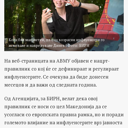
Кога бил малолетен, двајца возрасни инфлуенсери го
исмевале и навредувале Динев | Фото: БИРН
На веб-страницата на АВМУ објавен е нацрт-
правилник со кој ќе се дефинираат и регулираат
инфлуенсерите. Се очекува да биде донесен
месецов и да важи од следната година.
Од Агенцијата, за БИРН, велат дека овој
правилник се носи со цел Македонија да се
усогласи со европската правна рамка, но и поради
големото влијание на инфлуенсерите врз јавноста