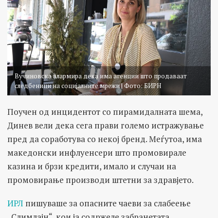
Вучиновска алармира дека има агенции што продаваат
следбеници на социјалните мрежи | Фото: БИРН
Поучен од инцидентот со пирамидалната шема,
Динев вели дека сега прави големо истражување
пред да соработува со некој бренд. Меѓутоа, има
македонски инфлуенсери што промовирале
казина и брзи кредити, имало и случаи на
промовирање производи штетни за здравјето.
ИРЛ
пишуваше за опасните чаеви за слабеење
„Слимлајн“, кои ја содржеле забранетата