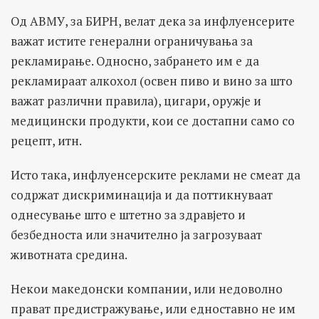
Од АВМУ, за БИРН, велат дека за инфлуенсерите
важат истите генерални ограничувања за
рекламирање. Односно, забрането им е да
рекламираат алкохол (освен пиво и вино за што
важат различни правила), цигари, оружје и
медицински продукти, кои се достапни само со
рецепт, итн.
Исто така, инфлуенсерските реклами не смеат да
содржат дискриминација и да поттикнуваат
однесување што е штетно за здравјето и
безбедноста или значително ја загрозуваат
животната средина.
Некои македонски компании, или недоволно
прават предистражување, или едноставно не им