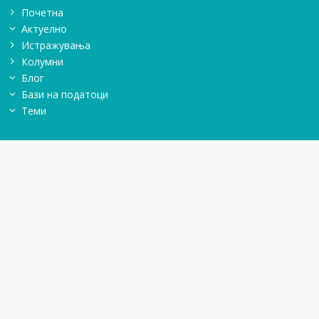
Почетна
Актуелно
Истражувањa
Колумни
Блог
Бази на податоци
Теми