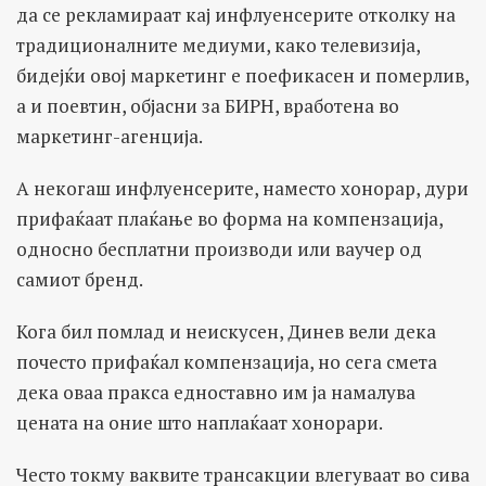
да се рекламираат кај инфлуенсерите отколку на
традиционалните медиуми, како телевизија,
бидејќи овој маркетинг е поефикасен и померлив,
а и поевтин, објасни за БИРН, вработена во
маркетинг-агенција.
А некогаш инфлуенсерите, наместо хонорар, дури
прифаќаат плаќање во форма на компензација,
односно бесплатни производи или ваучер од
самиот бренд.
Кога бил помлад и неискусен, Динев вели дека
почесто прифаќал компензација, но сега смета
дека оваа пракса едноставно им ја намалува
цената на оние што наплаќаат хонорари.
Често токму ваквите трансакции влегуваат во сива