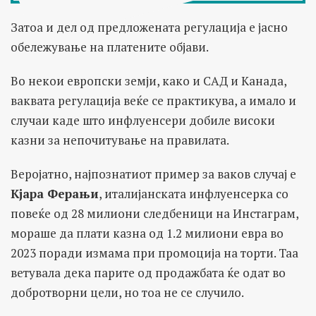
Затоа и дел од предложената регулација е јасно
обележување на платените објави.
Во некои европски земји, како и САД и Канада,
ваквата регулација веќе се практикува, а имало и
случаи каде што инфлуенсери добиле високи
казни за непочитување на правилата.
Веројатно, најпознатиот пример за ваков случај е
Кјара Ферањи
, италијанската инфлуенсерка со
повеќе од 28 милиони следбеници на Инстаграм,
мораше да плати казна од 1.2 милиони евра во
2023 поради измама при промоција на торти. Таа
ветувала дека парите од продажбата ќе одат во
добротворни цели, но тоа не се случило.