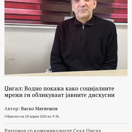
Џигал: Водно покажа како социјалните
мрежи ги обликуваат јавните дискусии
Автор:
Васко Маглешов
Објавено на 28 април 2026 во 9:56
Разговор со комуникологот Сеад Џигал