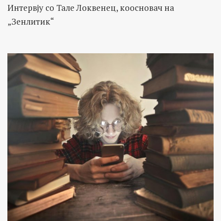
Интервју со Тале Локвенец, коосновач на
„Зенлитик“