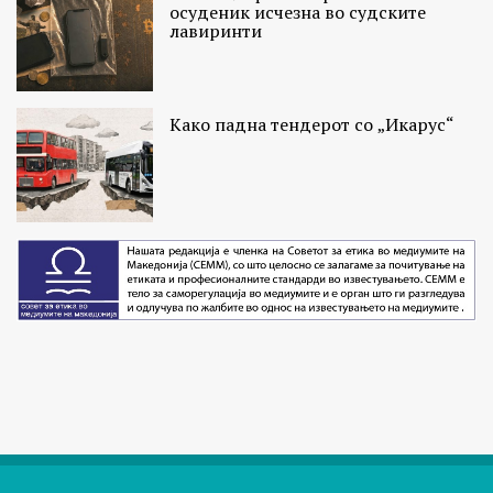
осуденик исчезна во судските
лавиринти
Како падна тендерот со „Икарус“