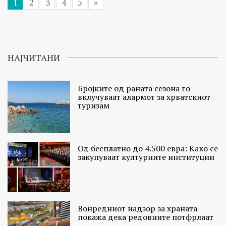
1
2
3
4
5
»
НАЈЧИТАНИ
Бројките од раната сезона го
вклучуваат алармот за хрватскиот
туризам
Од бесплатно до 4.500 евра: Како се
закупуваат културните институции
Вонредниот надзор за храната
покажа дека редовните потфрлаат