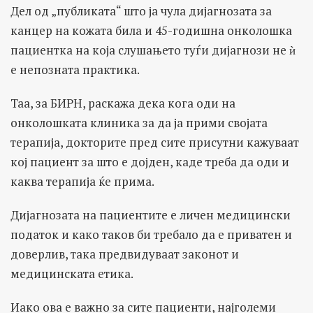
Дел од „публиката“ што ја чула дијагнозата за
канцер на кожата била и 45-годишна онколошка
пациентка на која слушањето туѓи дијагнози не ѝ
е непозната практика.
Таа, за БИРН, раскажа дека кога оди на
онколошката клиника за да ја прими својата
терапија, докторите пред сите присутни кажуваат
кој пациент за што е дојден, каде треба да оди и
каква терапија ќе прима.
Дијагнозата на пациентите е личен медицински
податок и како таков би требало да е приватен и
доверлив, така предвидуваат законот и
медицинската етика.
Иако ова е важно за сите пациенти, најголеми