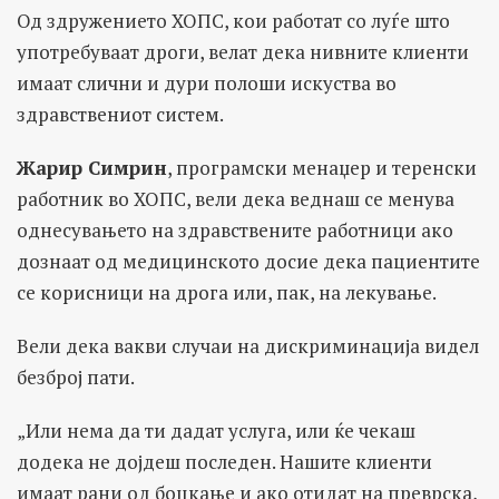
Од здружението ХОПС, кои работат со луѓе што
употребуваат дроги, велат дека нивните клиенти
имаат слични и дури полоши искуства во
здравствениот систем.
Жарир Симрин
, програмски менаџер и теренски
работник во ХОПС, вели дека веднаш се менува
однесувањето на здравствените работници ако
дознаат од медицинското досие дека пациентите
се корисници на дрога или, пак, на лекување.
Вели дека вакви случаи на дискриминација видел
безброј пати.
„Или нема да ти дадат услуга, или ќе чекаш
додека не дојдеш последен. Нашите клиенти
имаат рани од боцкање и ако отидат на преврска,