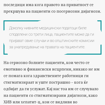
последици има кога правото на приватност се
прекршува на пациенти со посериозни дијагнози.
Доколку нивните медицински податоци биле
споделени со трети лица, пациентите може да ги
пријават овие случаи и во општинските комисии
за унапредување на правата на пациентите.
На сериозно болните пациенти, кои често се
емотивно и финансиски исцрпени, никако не им
се помага кога здравствените работници ги
стигматизираат и уште пострашно – кога ќе
одбијат да ги услужат. Кај нас тоа им се случувало
на пациенти со стигматизирани дијагнози, како
ХИВ или хепатит-ц, кои се видливи во