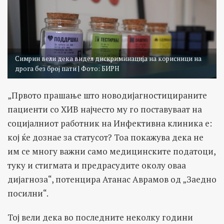
Симрин вели дека видел дискриминација на корисници на
дрога без број пати | Фото: БИРН
„Првото прашање што новодијагностицираните
пациенти со ХИВ најчесто му го поставуваат на
социјалниот работник на Инфективна клиника е:
кој ќе дознае за статусот? Тоа покажува дека не
им се многу важни само медицинските податоци,
туку и стигмата и предрасудите околу оваа
дијагноза“, потенцира Атанас Аврамов од „Заедно
посилни“.
Тој вели дека во последните неколку години