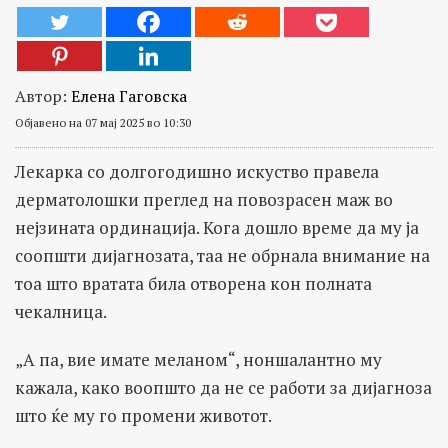
Автор:
Елена Гаговска
Објавено на 07 мај 2025 во 10:30
Лекарка со долгогодишно искуство правела
дерматолошки преглед на повозрасен маж во
нејзината ординација. Кога дошло време да му ја
соопшти дијагнозата, таа не обрнала внимание на
тоа што вратата била отворена кон полната
чекалница.
„А па, вие имате меланом“, ноншалантно му
кажала, како воопшто да не се работи за дијагноза
што ќе му го промени животот.