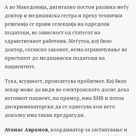
А во Македонија, дигитално постои разлика меѓу
доктор и медицинска сестра и преку технички
решенија се прави селекција на одредени
податоци, во зависност од статусот на
здравствениот работник. Меѓутоа, кој било
доктор, согласно законот, нема ограничување во
пристапот до медицински податоци на
пациентите.
Тука, всушност, произлегува проблемот. Кој било
лекар може да види во електронското досие дека
неговиот пациент, на пример, има ХИВ и потоа
дискриминаторски да се однесува кон него
доколку има такви предрасуди.
Атанас Аврамов
, координатор за застапување и