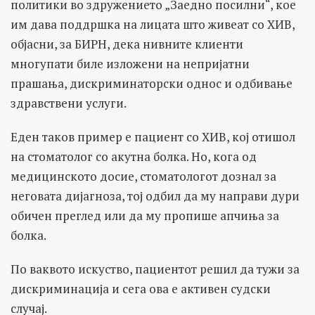
политики во здружението „Заедно посилни“, кое
им дава поддршка на лицата што живеат со ХИВ,
објасни, за БИРН, дека нивните клиенти
многупати биле изложени на непријатни
прашања, дискриминаторски однос и одбивање
здравствени услуги.
Еден таков пример е пациент со ХИВ, кој отишол
на стоматолог со акутна болка. Но, кога од
медицинското досие, стоматологот дознал за
неговата дијагноза, тој одбил да му направи дури
обичен преглед или да му пропише апчиња за
болка.
По ваквото искуство, пациентот решил да тужи за
дискриминација и сега ова е активен судски
случај.