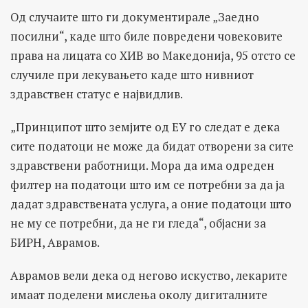
Од случаите што ги документирале „Заедно
посилни“, каде што биле повредени човековите
права на лицата со ХИВ во Македонија, 95 отсто се
случиле при лекувањето каде што нивниот
здравствен статус е највидлив.
„Принципот што земјите од ЕУ го следат е дека
сите податоци не може да бидат отворени за сите
здравствени работници. Мора да има одреден
филтер на податоци што им се потребни за да ја
дадат здравствената услуга, а оние податоци што
не му се потребни, да не ги гледа“, објасни за
БИРН, Аврамов.
Аврамов вели дека од негово искуство, лекарите
имаат поделени мислења околу дигиталните