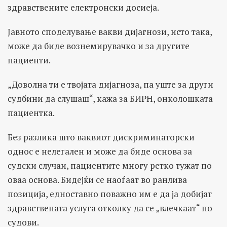
здравствените електронски досиеја.
Јавното споделување вакви дијагнози, исто така,
може да биде вознемирувачко и за другите
пациенти.
„Доволна ти е твојата дијагноза, па уште за други
судбини да слушаш“, кажа за БИРН, онколошката
пациентка.
Без разлика што ваквиот дискриминаторски
однос е нелегален и може да биде основа за
судски случаи, пациентите многу ретко тужат по
оваа основа. Бидејќи се наоѓаат во ранлива
позиција, едноставно поважно им е да ја добијат
здравствената услуга отколку да се „влечкаат“ по
судови.