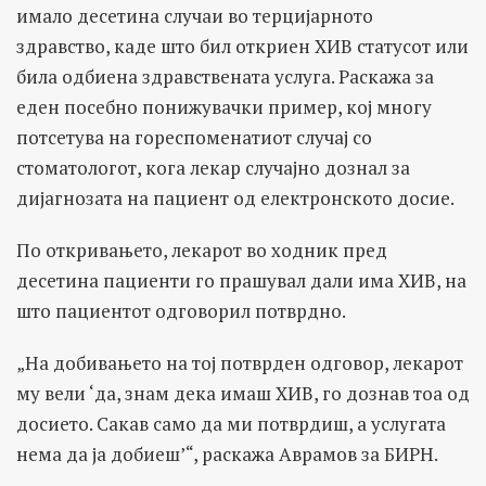
имало десетина случаи во терцијарното
здравство, каде што бил откриен ХИВ статусот или
била одбиена здравствената услуга. Раскажа за
еден посебно понижувачки пример, кој многу
потсетува на гореспоменатиот случај со
стоматологот, кога лекар случајно дознал за
дијагнозата на пациент од електронското досие.
По откривањето, лекарот во ходник пред
десетина пациенти го прашувал дали има ХИВ, на
што пациентот одговорил потврдно.
„На добивањето на тој потврден одговор, лекарот
му вели ‘да, знам дека имаш ХИВ, го дознав тоа од
досието. Сакав само да ми потврдиш, а услугата
нема да ја добиеш’“, раскажа Аврамов за БИРН.