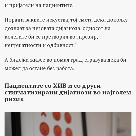
и пријатели на пациентите.
Поради ваквите искуства, тој смета дека доколку
дознаат за неговата дијагноза, односот на
колегите би се претворил во „презир,
непријатности и одбивност.“
А бидејќи живее во помал град, стравува дека би
можел да остане без работа.
Пациентите со ХИВ и со други
стигматизирани дијагнози во најголем
ризик