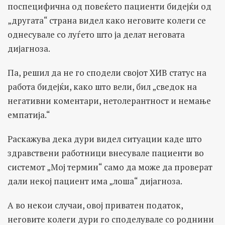
поспецифична од повеќето пациенти бидејќи од
„другата“ страна видел како неговите колеги се
однесувале со луѓето што ја делат неговата
дијагноза.
Па, решил да не го сподели својот ХИВ статус на
работа бидејќи, како што вели, бил „сведок на
негативни коментари, нетолерантност и немање
емпатија.“
Раскажува дека дури видел ситуации каде што
здравствени работници внесувале пациенти во
системот „Мој термин“ само да може да проверат
дали некој пациент има „лоша“ дијагноза.
А во некои случаи, овој приватен податок,
неговите колеги дури го споделувале со роднини