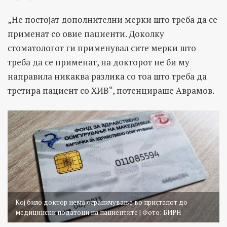
„Не постојат дополнителни мерки што треба да се
применат со овие пациенти. Доколку
стомaтологот ги применувал сите мерки што
треба да се применат, на докторот не би му
направила никаква разлика со тоа што треба да
третира пациент со ХИВ“, потенцираше Аврамов.
Кој било доктор нема ограничување во пристапот до
медицински податоци на пациентите | Фото: БИРН