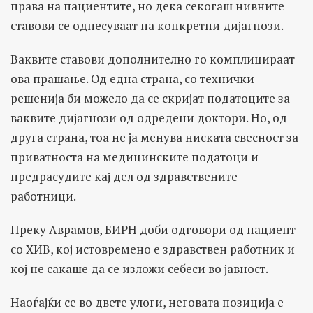
права на пациентите, но дека секогаш нивните
ставови се однесуваат на конкретни дијагнози.
Ваквите ставови дополнително го комплицираат
ова прашање. Од една страна, со технички
решенија би можело да се скријат податоците за
ваквите дијагнози од одредени доктори. Но, од
друга страна, тоа не ја менува ниската свесност за
приватноста на медицинските податоци и
предрасудите кај дел од здравствените
работници.
Преку Аврамов, БИРН доби одговори од пациент
со ХИВ, кој истовремено е здравствен работник и
кој не сакаше да се изложи себеси во јавност.
Наоѓајќи се во двете улоги, неговата позиција е