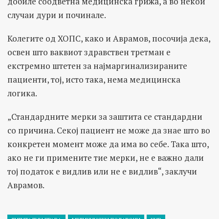
добиле соодветна медицинска грижа, а во некои
случаи дури и починале.
Колегите од ХОПС, како и Аврамов, посочија дека,
освен што ваквиот здравствен третман е
екстремно штетен за најмаргинализираните
пациенти, тој, исто така, нема медицинска
логика.
„Стандардните мерки за заштита се стандардни
со причина. Секој пациент не може да знае што во
конкретен момент може да има во себе. Така што,
ако не ги примените тие мерки, не е важно дали
тој податок е видлив или не е видлив“, заклучи
Аврамов.