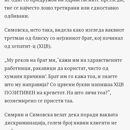
тие се најчесто лошо третирани или едноставно
одбивани.
Симовска, исто така, видела како изгледа ваквиот
третман од блиску со нејзиниот брат, кој починал
од хепатит-ц (ХЦВ).
„Му реков на брат ми, ‘кажи им на здравствените
работници, ракавици да користат, чисто од
хумани причини’. Брат им го кажа тоа, и знаете
што му направија? Со црвени букви напишаа ХЦВ
ПОЗИТИВЕН на креветот. На што личи тоа?“,
вознемирено се присети таа.
Симрин и Симовска велат дека поради ваквата
дискриминација, голем број нивни клиенти не