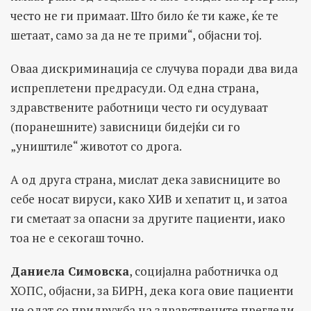
често не ги примаат. Што било ќе ти каже, ќе те
шетаат, само за да не те прими“, објасни тој.
Оваа дискриминација се случува поради два вида
испреплетени предрасуди. Од една страна,
здравствените работници често ги осудуваат
(поранешните) зависници бидејќи си го
„уништиле“ животот со дрога.
А од друга страна, мислат дека зависниците во
себе носат вируси, како ХИВ и хепатит ц, и затоа
ги сметаат за опасни за другите пациенти, иако
тоа не е секогаш точно.
Даниела Симовска
, социјална работничка од
ХОПС, објасни, за БИРН, дека кога овие пациенти
не одат со придружба на здравствените прегледи,