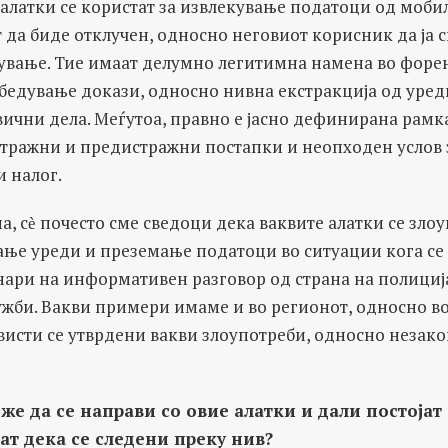
алатки се користат за извлекување податоци од мобил
да биде отклучен, односно неговиот корисник да ја с
чување. Тие имаат делумно легитимна намена во форе
бедување докази, односно нивна екстракција од уред
вични дела. Меѓутоа, правно е јасно дефинирана рамка
стражни и предистражни постапки и неопходен услов з
 налог.
а, сѐ почесто сме сведоци дека ваквите алатки се злоу
ање уреди и преземање податоци во ситуации кога се
нари на информативен разговор од страна на полициј
жби. Вакви примери имаме и во регионот, односно во
ивисти се утврдени вакви злоупотреби, односно незак
же да се направи со овие алатки и дали постојат
ат дека се следени преку нив?