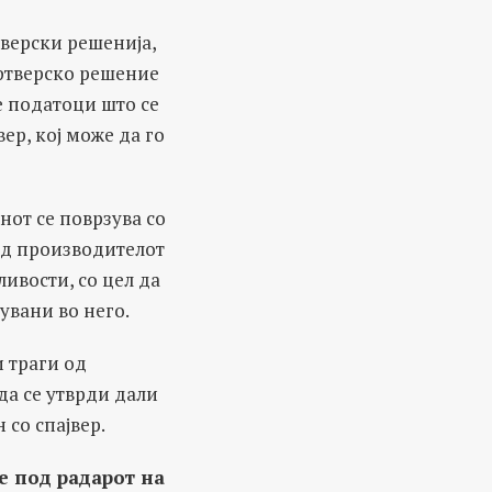
верски решенија,
фтверско решение
е податоци што се
ер, кој може да го
нот се поврзува со
 од производителот
ивости, со цел да
увани во него.
 траги од
да се утврди дали
 со спајвер.
е под радарот на