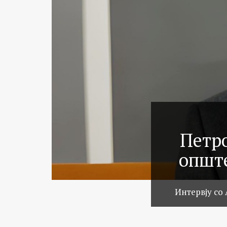
Петро
опште
Интервју со