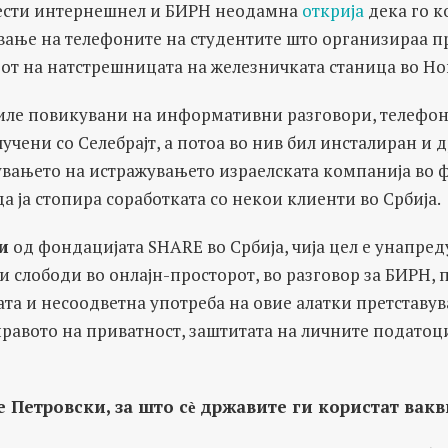
нести интернешнел и БИРН неодамна
открија
дека го к
вање на телефоните на студентите што организираа п
от на натстрешницата на железничката станица во Но
биле повикувани на информативни разговори, телефон
лучени со Селебрајт, а потоа во нив бил инсталиран и д
вувањето на истражувањето израелската компанија во 
а ја стопира соработката со некои клиенти во Србија.
и
од фондацијата SHARE во Србија, чија цел е унапре
и слободи во онлајн-просторот, во разговор за БИРН,
та и несоодветна употреба на овие алатки претставув
равото на приватност, заштитата на личните податоц
 Петровски, за што сѐ државите ги користат вакв