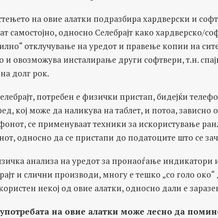
тењето на овие алатки подразбира хардверски и софт
т самостојно, односно Селебрајт како хардверско/со
силно“ отклучување на уредот и правење копии на сит
но и овозможува инсталирање други софтвери, т.н. спајв
на долг рок.
Селебрајт, потребен е физички пристап, бидејќи телефо
ед, кој може да наликува на таблет, и потоа, зависно
фонот, се применуваат техники за искористување ранл
нот, односно да се пристапи до податоците што се зач
нзичка анализа на уредот за пронаоѓање индикатори и
рајт и слични производи, многу е тешко „со голо око“ 
користен некој од овие алатки, односно дали е заразен
употребата на овие алатки може лесно да помин