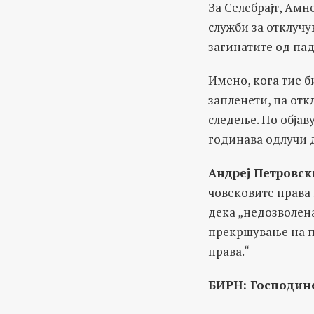
За Селeбрајт, Ам
служби за отклучу
загинатите од пад
Имено, кога тие 
запленети, па отк
следење. По обја
годинава одлучи д
Андреј Петровск
човековите права 
дека „недозволена
прекршување на п
права.“
БИРН: Господине