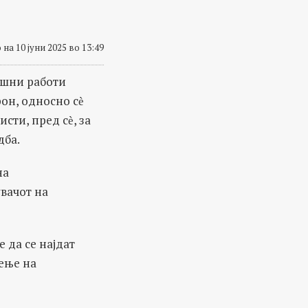
на 10 јуни 2025 во 13:49
решни работи
он, односно сѐ
сти, пред сѐ, за
дба.
на
вачот на
 да се најдат
дење на