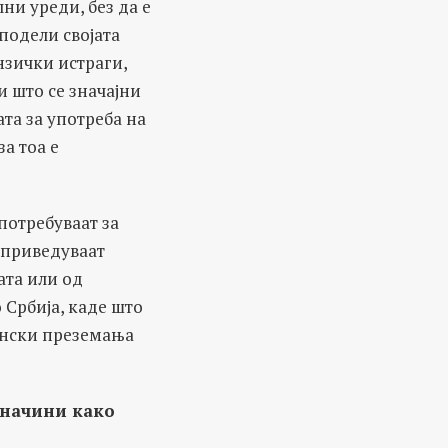
ни уреди, без да е
подели својата
нзички истраги,
и што се значајни
та за употреба на
а тоа е
потребуваат за
 приведуваат
ата или од
 Србија, каде што
онски преземања
 начини како