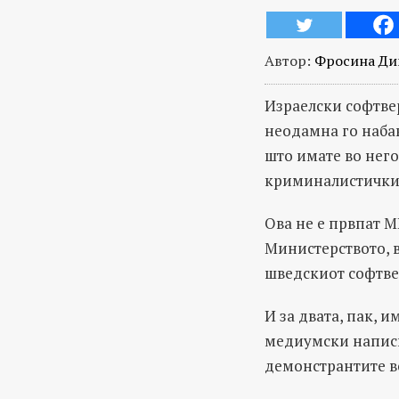
Автор:
Фросина Ди
Израелски софтвер
неодамна го набав
што имате во него
криминалистички и
Ова не е првпат М
Министерството, 
шведскиот софтвер
И за двата, пак, 
медиумски написи 
демонстрантите в