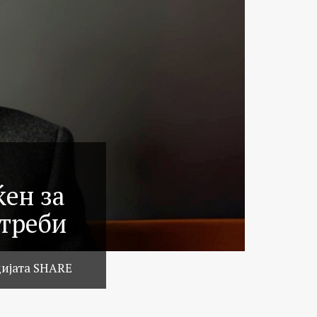
ќен за
отреби
цијата SHARE