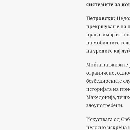
системите за ко
Петровски
:
Недоз
прекршување на п
права, имајќи го 
на мобилните теле
на уредите кај лу
Моќта на ваквите 
ограничено, однос
безбедносните слу
историјата на пр
Македонија, тешко
злоупотребени.
Искуствата од Срб
целосно искрена и