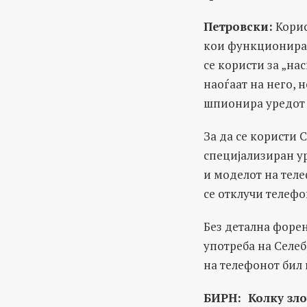
Петровски
:
Корис
кои функционираа
се користи за „на
наоѓаат на него, 
шпионира уредот 
За да се користи 
специјализиран ур
и моделот на теле
се отклучи телефо
Без детална форе
употреба на Селеб
на телефонот бил 
БИРН: Колку зло