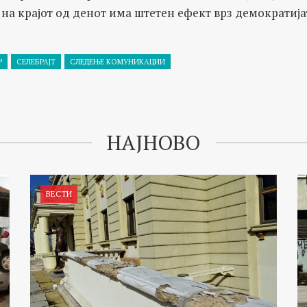
 на крајот од денот има штетен ефект врз демократија
Р
СЕЛЕБРАЈТ
СЛЕДЕЊЕ КОМУНИКАЦИИ
НАЈНОВО
ВЕСТИ