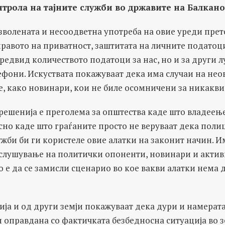
нтрола на тајните служби во државите на Балкано
волената и несоодветна употреба на овие уреди прет
равото на приватност, заштитата на личните податоц
предвид количеството податоци за нас, но и за други л
фони. Искуствата покажуваат дека има случаи на нео
ѓе, како новинари, кои не биле осомничени за никакв
решенија е преголема за општества каде што владеење
но каде што граѓаните просто не веруваат дека полиц
жби би ги користеле овие алатки на законит начин. И
ислушување на политички опоненти, новинари и актив
 е да се замисли сценарио во кое вакви алатки нема 
ија и од други земји покажуваат дека дури и намерата
 оправдана со фактичката безбедносна ситуација во з