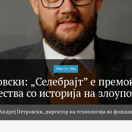
ТРИ СО ТРИ
вски: „Селебрајт” е премо
ства со историја на злоуп
 Андреј Петровски, директор на технологија во фонда