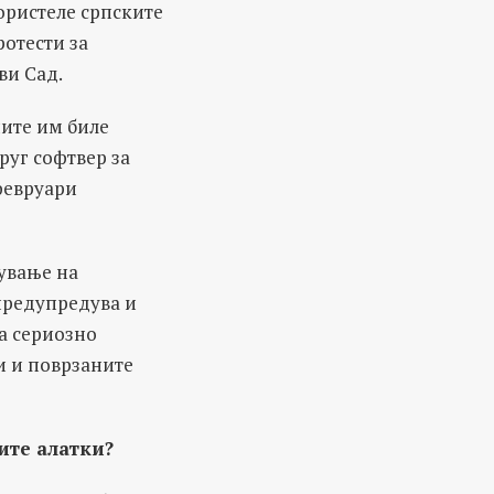
ористеле српските
ротести за
ви Сад.
ите им биле
руг софтвер за
февруари
дување на
 предупредува и
а сериозно
и и поврзаните
ите алатки?