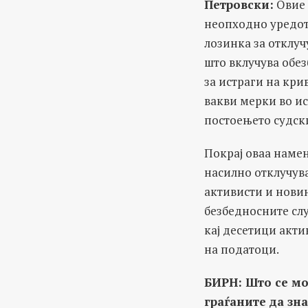
Петровски
:
Овие 
неопходно уредот 
лозинка за отклу
што вклучува обез
за истраги на кри
вакви мерки во и
постоењето судски
Покрај оваа намен
насилно отклучув
активисти и нови
безбедносните слу
кај десетици акт
на податоци.
БИРН: Што се мо
граѓаните да зна