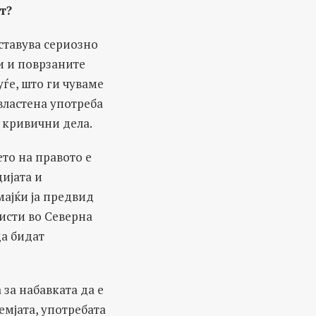
т?
ставува сериозно
и и поврзаните
уѓе, што ги чуваме
властена употреба
и кривични дела.
то на правото е
ијата и
мајќи ја предвид
исти во Северна
да бидат
 за набавката да е
емјата, употребата