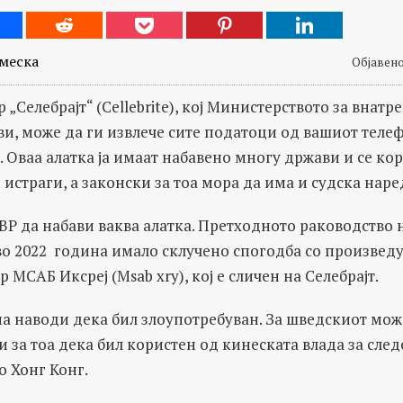
меска
Објавено 
 „Селебрајт“ (Cellebrite), кој Министерството за внат
и, може да ги извлече сите податоци од вашиот телеф
. Оваа алатка ја имаат набавено многу држави и се кори
страги, а законски за тоа мора да има и судска наре
ВР да набави ваква алатка. Претходното раководство 
во 2022 година имало склучено спогодба со произведу
 МСАБ Иксреј (Мsab xry), кој е сличен на Селебрајт.
има наводи дека бил злоупотребуван. За шведскиот може
за тоа дека бил користен од кинеската влада за сле
о Хонг Конг.