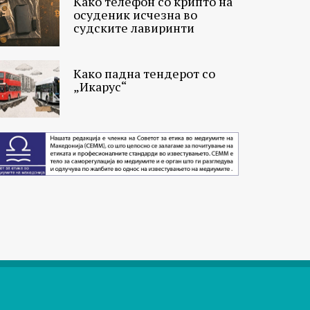
Како телефон со крипто на
осуденик исчезна во
судските лавиринти
Како падна тендерот со
„Икарус“