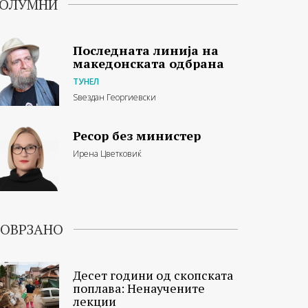
ОЛУМНИ
Последната линија на
македонската одбрана
ТУНЕЛ
Ѕвездан Георгиевски
Ресор без министер
Ирена Цветковиќ
ОВРЗАНО
Десет години од скопската
поплава: Ненаучените
лекции