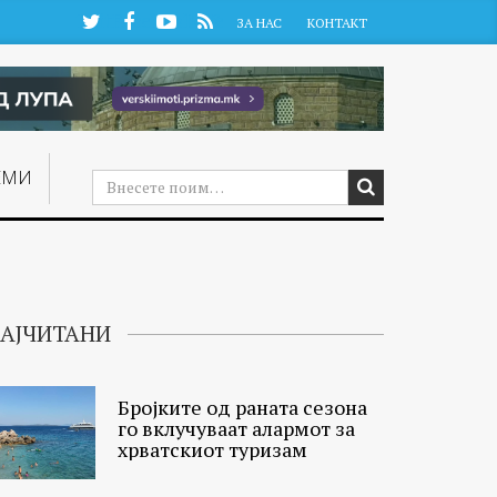
Twitter
Facebook
YouTube
RSS
ЗА НАС
КОНТАКТ
ЕМИ
АЈЧИТАНИ
Бројките од раната сезона
го вклучуваат алармот за
хрватскиот туризам