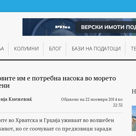
ЊA
КОЛУМНИ
БЛОГ
БАЗИ НА ПОДАТОЦИ
Т
овите им е потребна насока во морето
ени
Н
ија Кнежевиќ
Објавено на 22 ноември 2014 во
22:32
ите во Хрватска и Грција уживаат во волшебен
живот, но се соочуваат со предизвици заради