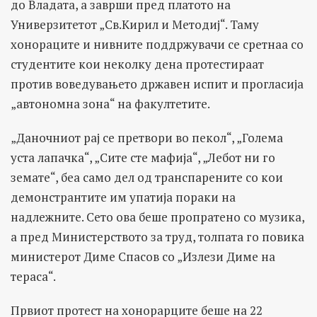
до Владата, а заврши пред платото на
Универзитетот „Св.Кирил и Методиј“. Таму
хонораците и нивните поддржувачи се сретнаа со
студентите кои неколку дена протестираат
против воведувањето државен испит и прогласија
„автономна зона“ на факултетите.
„Даночниот рај се претвори во пекол“, „Голема
уста лапачка“, „Сите сте мафија“, „Лебот ни го
земате“, беа само дел од транспарените со кои
демонстрантите им упатија пораки на
надлежните. Сето ова беше пропратено со музика,
а пред Министерството за труд, толпата го повика
министерот Диме Спасов со „Излези Диме на
тераса“.
Првиот протест на хонорарците беше на 22