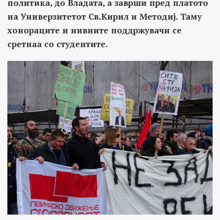
политика, до Владата, а заврши пред платото
на Универзитетот Св.Кирил и Методиј. Таму
хонораците и нивните поддржувачи се
сретнаа со студентите.