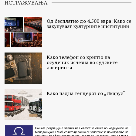
ИСТРАЖУВАЊА
Од бесплатно до 4.500 евра: Како се
закупуваат културните институции
Како телефон со крипто на
осуденик исчезна во судските
лавиринти
Како падна тендерот со „Икарус“