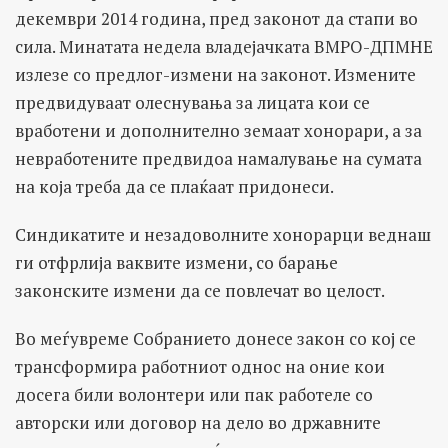
декември 2014 година, пред законот да стапи во
сила. Минатата недела владејачката ВМРО-ДПМНЕ
излезе со предлог-измени на законот. Измените
предвидуваат олеснувања за лицата кои се
вработени и дополнително земаат хонорари, а за
невработените предвидоа намалување на сумата
на која треба да се плаќаат придонеси.
Синдикатите и незадоволните хонорарци веднаш
ги отфрлија ваквите измени, со барање
законските измени да се повлечат во целост.
Во меѓувреме Собранието донесе закон со кој се
трансформира работниот однос на оние кои
досега били волонтери или пак работеле со
авторски или договор на дело во државните