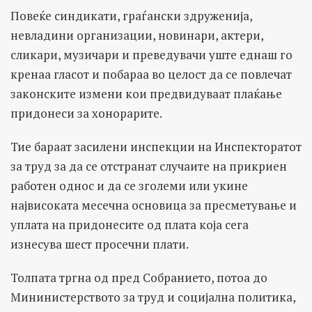
Повеќе синдикати, граѓански здруженија,
невладини организации, новинари, актери,
сликари, музичари и преведувачи уште еднаш го
кренаа гласот и побараа во целост да се повлечат
законските измени кои предвидуваат плаќање
придонеси за хонорарите.
Тие бараат засилени инспекции на Инспекторатот
за труд за да се отстранат случаите на прикриен
работен однос и да се зголеми или укине
највисоката месечна основица за пресметување и
уплата на придонесите од плата која сега
изнесува шест просечни плати.
Толпата тргна од пред Собранието, потоа до
Мининистерството за труд и социјална политика,