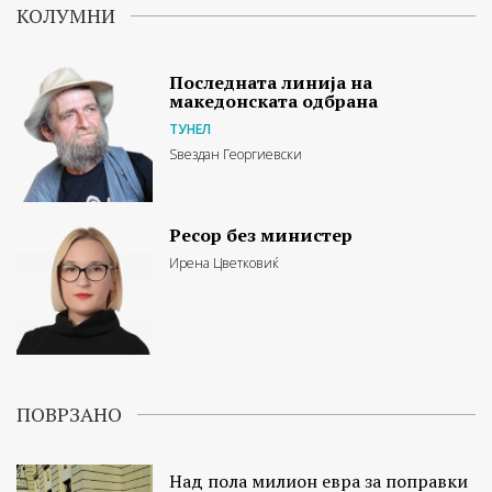
КОЛУМНИ
Последната линија на
македонската одбрана
ТУНЕЛ
Ѕвездан Георгиевски
Ресор без министер
Ирена Цветковиќ
ПОВРЗАНО
Над пола милион евра за поправки