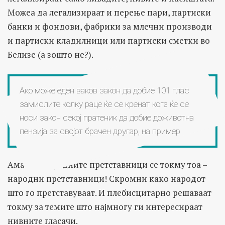
Можеа да легализираат и перење пари, партиски
банки и фондови, фабрики за млечни производи
и партиски кладилници или партиски сметки во
Белизе (а зошто не?).
Ако може еден ваков закон да добие 101 глас
замислите колку раце ќе се кренат кога ќе се
носи закон секој пратеник да добие доживотна
пензија за својот брачен другар, на пример
Ама не! Народните претставници се токму тоа –
народни претставници! Скромни како народот
што го претставуваат. И плебисцитарно решаваат
токму за темите што најмногу ги интересираат
нивните гласачи.