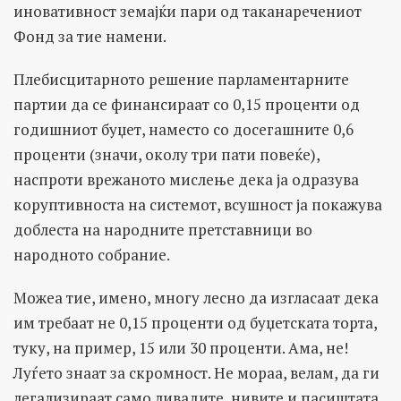
иновативност земајќи пари од таканаречениот
Фонд за тие намени.
Плебисцитарното решение парламентарните
партии да се финансираат со 0,15 проценти од
годишниот буџет, наместо со досегашните 0,6
проценти (значи, околу три пати повеќе),
наспроти врежаното мислење дека ја одразува
коруптивноста на системот, всушност ја покажува
доблеста на народните претставници во
народното собрание.
Можеа тие, имено, многу лесно да изгласаат дека
им требаат не 0,15 проценти од буџетската торта,
туку, на пример, 15 или 30 проценти. Ама, не!
Луѓето знаат за скромност. Не мораа, велам, да ги
легализираат само ливадите, нивите и пасиштата.