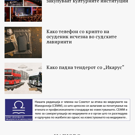
закупуваат културните институции
Како телефон со крипто на
осуденик исчезна во судските
лавиринти
Како падна тендерот со „Икарус“