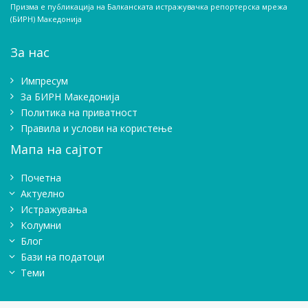
Призма е публикација на Балканската истражувачка репортерска мрежа
(БИРН) Македонија
За нас
Импресум
Зa БИРН Македонија
Политика на приватност
Правила и услови на користење
Мапа на сајтот
Почетна
Актуелно
Истражувањa
Колумни
Блог
Бази на податоци
Теми