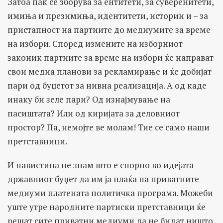
Затоа пак се зборува за ентитети, за суверенитети,
имиња и презимиња, идентитети, истории и – за
пристапност на партиите до медиумите за време
на избори. Според измените на изборниот
законик партиите за време на избори ќе направат
свои медиа планови за рекламирање и ќе добијат
пари од буџетот за нивна реализација. А од каде
инаку би зеле пари? Од изнајмување на
пасиштата? Или од киријата за деловниот
простор? Па, немојте ве молам! Тие се само наши
претставници.
И навистина не знам што е спорно во идејата
државниот буџет да им ја плаќа на приватните
медиуми платената политичка програма. Можеби
уште утре народните партиски претставници ќе
решат сите приватни медиуми да не бидат ништо