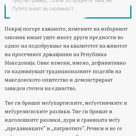
туку, на пример, 15 или 30 проценти. Ама, не!
Луѓето знаат за скромност
Покрај погоре кажаното, измените на изборниот
законик имаат уште многу други предности во
однос на подобрување на квалитетот на животот
на просечниот државјанин на Република
Македонија. Овие измени, имено, дефинитивно
ги надминуваат традиционалните поделби на
македонското општество и демонстрираат
завиден степен на единство.
Тие ги бришат меѓупартиските, меѓуетничките и
меѓурелигиските разлики. Тие ги бришат и
идеолошките разлики, дури и границата меѓу
„предавниците“ и „патриотите“. Речиси и не се