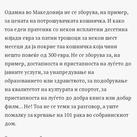
Одамна во Македонија не се зборува, на пример,
за цената на потрошувачката кошничка. И како
тоа еден пратеник со некои исплатени десетина
илјади евра за патни трошоци за некои шест
месеци да ја покрие таа кошничка која чини
нешто повеќе од 300 евра. Не се зборува за, на
пример, достапноста и пристапноста на луѓето до
јавните услуги, за унапредување на
образованието или здравството, за подобрување
на квалитетот на културата и спортот, за
пристапноста на луѓето до добра книга или добар
филм… Не! Тоа не се теми за разговор, а уште
помалку за кревање на 101 рака во собранискиот
дом.