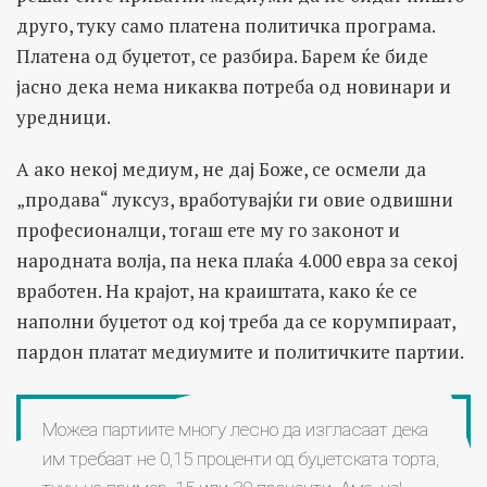
друго, туку само платена политичка програма.
Платена од буџетот, се разбира. Барем ќе биде
јасно дека нема никаква потреба од новинари и
уредници.
А ако некој медиум, не дај Боже, се осмели да
„продава“ луксуз, вработувајќи ги овие одвишни
професионалци, тогаш ете му го законот и
народната волја, па нека плаќа 4.000 евра за секој
вработен. На крајот, на краиштата, како ќе се
наполни буџетот од кој треба да се корумпираат,
пардон платат медиумите и политичките партии.
Можеа партиите многу лесно да изгласаат дека
им требаат не 0,15 проценти од буџетската торта,