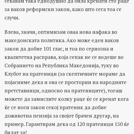
сеќавам така еднодушно да била кренати сто раце
за ваков реформски закон, како што сега тоа се
случи.
Влева, значи, оптимизам оваа нова нафака во
македонската политика. Ако може еден ваков
закон да добие 101 глас, и тоа по сериозна и
квалитетна расправа, која сепак не се водеше во
Собранието на Република Македонија, туку во
Клубот на пратеници (за скептичните мораме да
појасниме дека и ова се простории на народните
претставници, односно на пратениците), тогаш
можете да замислите колку раце ќе се кренат кога
ќе се носи закон секој пратеник да добие
доживотна пензија за својот брачен другар, на
пример. Гарантирам дека од 120 пратеници 150 ќе
бидат за!