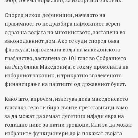
збор, сосема нормално, за изборниот законик.
Според некои дефиниции, начелото на
правичност го подразбира најможниот верен
одраз на волјата на мнозинството, застапена во
законодавниот дом. Ако се суди според оваа
флоскула, најголемата волја на македонското
граѓанство, застапена со 101 глас во Собранието
на Република Македонија, е токму промената на
изборниот законик, и трикратно зголеменото
финансирање на партиите од државниот буџет.
Како што, впрочем, излегува дека македонското
гласачко тело ги бира своите претставници само
за да можат да земаат десетици илјади евра на
годишно ниво за патни трошоци. Или за да можат
избраните функционери да ја покажат својата