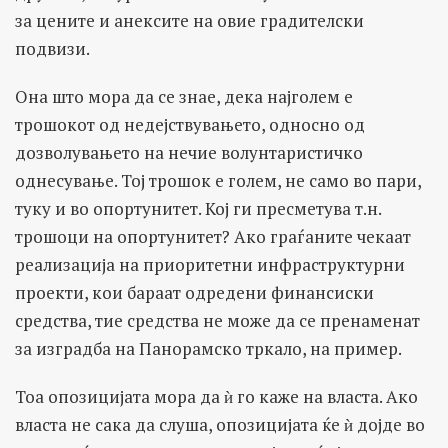
за цените и анексите на овие градителски
подвизи.
Она што мора да се знае, дека најголем е
трошокот од недејствувањето, односно од
дозволувањето на нечие волунтаристичко
однесување. Тој трошок е голем, не само во пари,
туку и во опортунитет. Кој ги пресметува т.н.
трошоци на опортунитет? Ако граѓаните чекаат
реализација на приоритетни инфраструктурни
проекти, кои бараат одредени финансиски
средства, тие средства не може да се пренаменат
за изградба на Панорамско тркало, на пример.
Тоа опозицијата мора да ѝ го каже на власта. Ако
власта не сака да слуша, опозицијата ќе ѝ дојде во