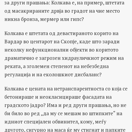
за други прашања: Колкава е, на пример, штетата
од масакрираните дрвја во градот на чие место
никна бронза, мермер или гипс?
Колкава е штетата од девастираното корито на
Вардар во центарот на Скопје, каде што заради
неколку нефункционални објекти во коритото
драматично е загрозен хидрауличкиот режим на
реката, а зголемен степенот на небезбедна
регулација и на еколошкиот дисбаланс?
Колкава е цената на нетранспарентноста со која се
бетонираше и неокласицираше фасадата на
градското јадро? Има и ред други прашања, но не
би било во ред „да му се мешам во штипките“ на
идниот специјален обвинител, кому, меѓу
другото, сигурно на маса ќе му стигнат и папките