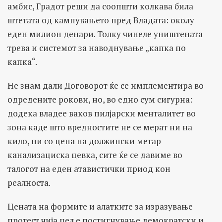
амбис, Градот реши да соопшти колкава била
штетата од кампувањето пред Владата: околу
еден милион денари. Толку чинеле уништената
трева и системот за наводнување „капка по
капка“.
Не знам дали Договорот ќе се имплементира во
одредените рокови, но, во едно сум сигурна:
додека владее ваков пилјарски менталитет во
зона каде што вредностите не се мерат ни на
кило, ни со цена на должински метар
канализациска цевка, сите ќе се давиме во
талогот на еден атавистички приод кон
реалноста.
Цената на формите и алатките за изразување
протест чија цел е постигнување демократски и