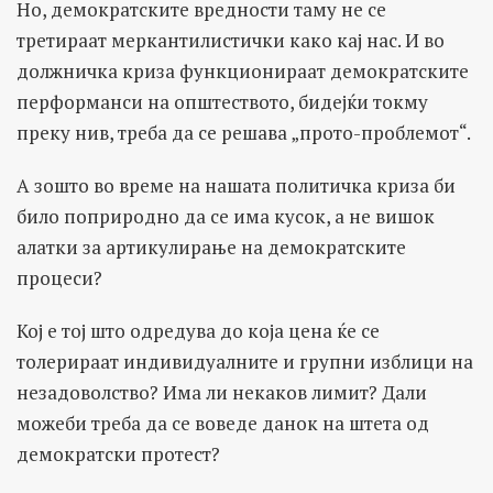
Но, демократските вредности таму не се
третираат меркантилистички како кај нас. И во
должничка криза функционираат демократските
перформанси на општеството, бидејќи токму
преку нив, треба да се решава „прото-проблемот“.
А зошто во време на нашата политичка криза би
било поприродно да се има кусок, а не вишок
алатки за артикулирање на демократските
процеси?
Кој е тој што одредува до која цена ќе се
толерираат индивидуалните и групни изблици на
незадоволство? Има ли некаков лимит? Дали
можеби треба да се воведе данок на штета од
демократски протест?