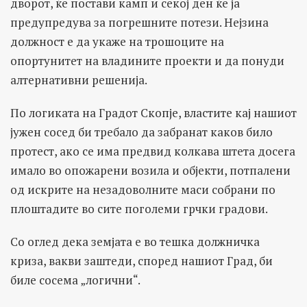
дворот, ќе постави камп и секој ден ќе ја
предупредува за погрешните потези. Нејзина
должност е да укаже на трошоците на
опортунитет на владините проекти и да понуди
алтернативни решенија.
По логиката на Градот Скопје, властите кај нашиот
јужен сосед би требало да забранат каков било
протест, ако се има предвид колкава штета досега
имало во опожарени возила и објекти, потпалени
од искрите на незадоволните маси собрани по
плоштадите во сите поголеми грчки градови.
Со оглед дека земјата е во тешка должничка
криза, вакви заштеди, според нашиот Град, би
биле сосема „логични“.