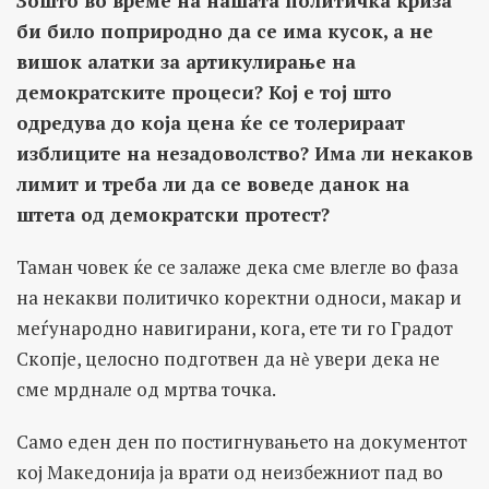
Зошто во време на нашата политичка криза
би било поприродно да се има кусок, а не
вишок алатки за артикулирање на
демократските процеси? Кој е тој што
одредува до која цена ќе се толерираат
изблиците на незадоволство? Има ли некаков
лимит и треба ли да се воведе данок на
штета од демократски протест?
Таман човек ќе се залаже дека сме влегле во фаза
на некакви политичко коректни односи, макар и
меѓународно навигирани, кога, ете ти го Градот
Скопје, целосно подготвен да нѐ увери дека не
сме мрднале од мртва точка.
Само еден ден по постигнувањето на документот
кој Македонија ја врати од неизбежниот пад во