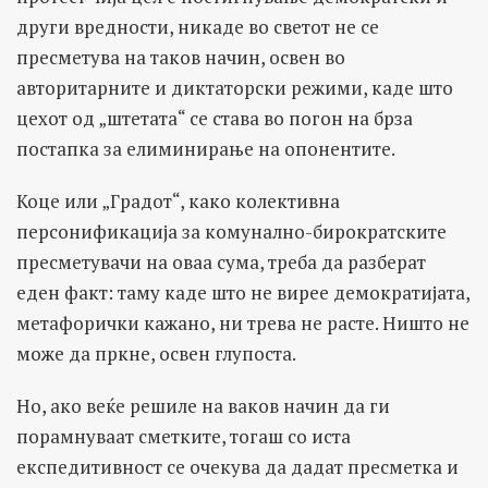
други вредности, никаде во светот не се
пресметува на таков начин, освен во
авторитарните и диктаторски режими, каде што
цехот од „штетата“ се става во погон на брза
постапка за елиминирање на опонентите.
Коце или „Градот“, како колективна
персонификација за комунално-бирократските
пресметувачи на оваа сума, треба да разберат
еден факт: таму каде што не вирее демократијата,
метафорички кажано, ни трева не расте. Ништо не
може да пркне, освен глупоста.
Но, ако веќе решиле на ваков начин да ги
порамнуваат сметките, тогаш со иста
експедитивност се очекува да дадат пресметка и