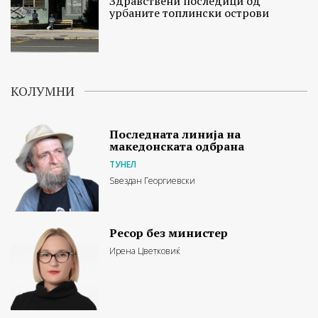
Здравствени последици од
урбаните топлински острови
КОЛУМНИ
Последната линија на
македонската одбрана
ТУНЕЛ
Ѕвездан Георгиевски
Ресор без министер
Ирена Цветковиќ