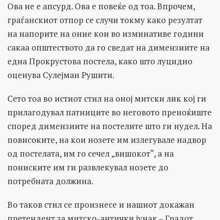
Ова не е апсурд. Ова е повеќе од тоа. Впрочем,
граѓанскиот отпор се случи токму како резултат
на напорите на оние кои во изминативе години
сакаа општеството да го сведат на димензиите на
една Прокрустова постела, како што луцидно
оценува Сулејман Рушити.
Сето тоа во истиот стил на оној митски лик кој ги
прилагодувал патниците во неговото преноќиште
според димензиите на постелите што ги нудел. На
повисоките, на кои нозете им излегувале надвор
од постелата, им го сечел „вишокот“, а на
пониските им ги развлекувал нозете до
потребната должина.
Во таков стил се произнесе и нашиот докажан
претендент за митско-антички јунак – Градот.