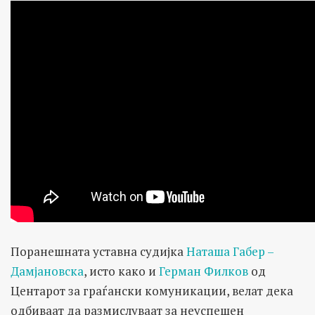
Поранешната уставна судијка
Наташа Габер –
Дамјановска
, исто како и
Герман Филков
од
Центарот за граѓански комуникации, велат дека
одбиваат да размислуваат за неуспешен