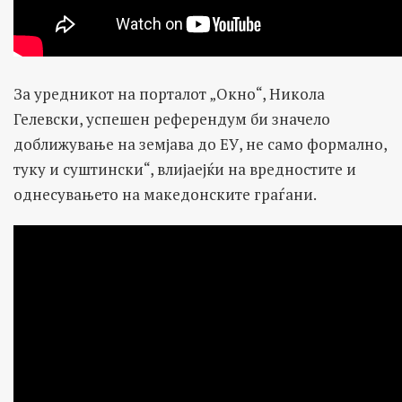
За уредникот на порталот „Окно“, Никола
Гелевски, успешен референдум би значело
доближување на земјава до ЕУ, не само формално,
туку и суштински“, влијаејќи на вредностите и
однесувањето на македонските граѓани.