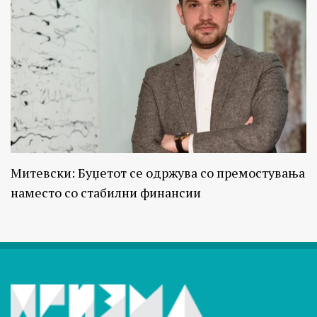
Митевски: Буџетот се одржува со премостувања
наместо со стабилни финансии