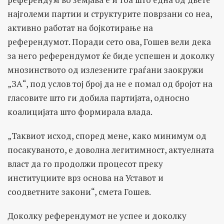
најголеми партии и структурите поврзани со неа,
активно работат на бојкотирање на
референдумот. Поради сето ова, Гошев вели дека
за него референдумот ќе биде успешен и доколку
мнозинството од излезените граѓани заокружи
„ЗА“, под услов тој број да не е помал од бројот на
гласовите што ги добила партијата, односно
коалицијата што формирала влада.
„Таквиот исход, според мене, како минимум од
посакуваното, е доволна легитимност, актуелната
власт да го продолжи процесот преку
институциите врз основа на Уставот и
соодветните закони“, смета Гошев.
Доколку референдумот не успее и доколку