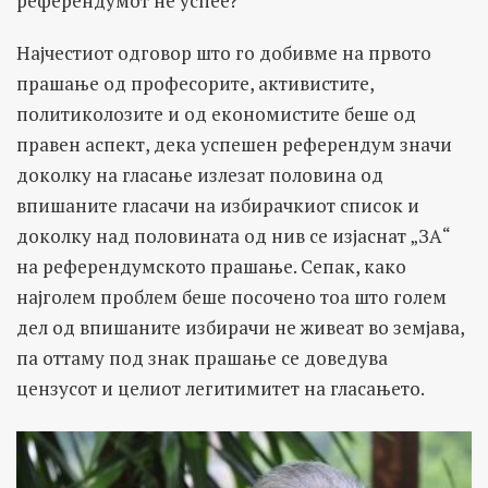
референдумот не успее?
Најчестиот одговор што го добивме на првото
прашање од професорите, активистите,
политиколозите и од економистите беше од
правен аспект, дека успешен референдум значи
доколку на гласање излезат половина од
впишаните гласачи на избирачкиот список и
доколку над половината од нив се изјаснат „ЗА“
на референдумското прашање. Сепак, како
најголем проблем беше посочено тоа што голем
дел од впишаните избирачи не живеат во земјава,
па оттаму под знак прашање се доведува
цензусот и целиот легитимитет на гласањето.