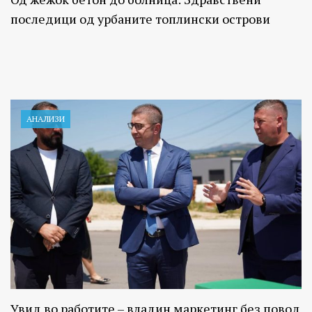
последици од урбаните топлински острови
АНАЛИЗИ
Увид во работите – владин маркетинг без повод