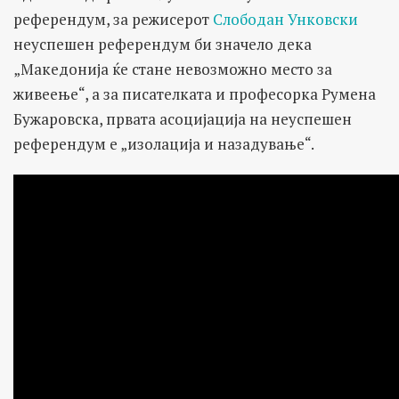
референдум, за режисерот
Слободан Унковски
неуспешен референдум би значело дека
„Македонија ќе стане невозможно место за
живеење“, а за писателката и професорка Румена
Бужаровска, првата асоцијација на неуспешен
референдум е „изолација и назадување“.