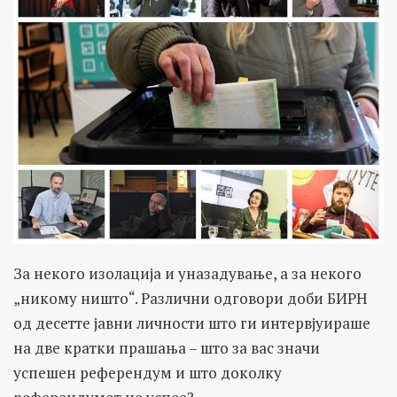
За некого изолација и уназадување, а за некого
„никому ништо“. Различни одговори доби БИРН
од десетте јавни личности што ги интервјуираше
на две кратки прашања – што за вас значи
успешен референдум и што доколку