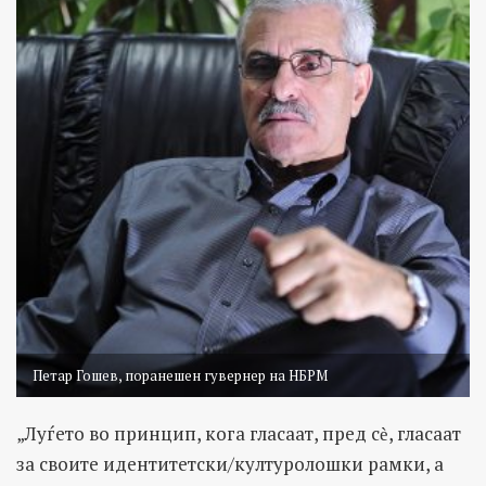
Петар Гошев, поранешен гувернер на НБРМ
„Луѓето во принцип, кога гласаат, пред сѐ, гласаат
за своите идентитетски/културолошки рамки, а