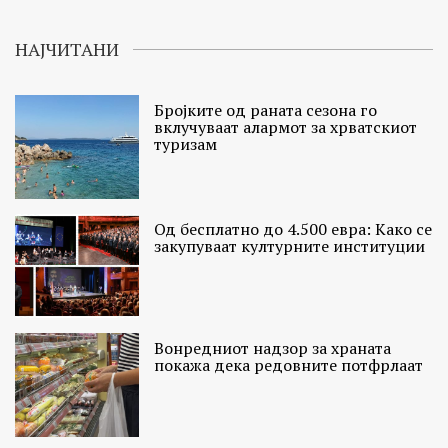
НАЈЧИТАНИ
Бројките од раната сезона го
вклучуваат алармот за хрватскиот
туризам
Од бесплатно до 4.500 евра: Како се
закупуваат културните институции
Вонредниот надзор за храната
покажа дека редовните потфрлаат