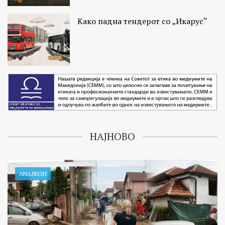
Како падна тендерот со „Икарус“
НАЈНОВО
АНАЛИЗИ