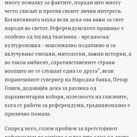
многу помалку за фактите, поради што многу
често гласаат и против своите лични интереси.
Когнитивната наука вели дека ова важи за сите
народи во светот. Референдумското прашање е
особено од тој вид ткаенина – вредносна/
културолошка – максимално податливо и за
вклучување емоции, митологии, лажни истории, а
во таков амбиент, спротивставените страни
воопшто не се слушаат една со друга“, вели
поранешниот гувернер на Народна банка, Петар
Гошев, додавајќи дека за разлика од
парламентарни избори, излезноста на гласачите,
кога се работи за референдуми, традиционално е
прилично помала.
Според него, голем проблем за претстојниот
референдум во земјава е и тоа што една од двете