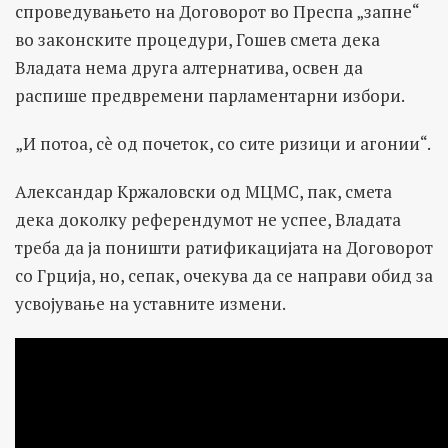
спроведувањето на Договорот во Преспа „запне“
во законските процедури, Гошев смета дека
Владата нема друга алтернатива, освен да
распише предвремени парламентарни избори.
„И потоа, сè од почеток, со сите ризици и агонии“.
Александар Кржаловски од МЦМС, пак, смета
дека доколку референдумот не успее, Владата
треба да ја поништи ратификацијата на Договорот
со Грција, но, сепак, очекува да се направи обид за
усвојување на уставните измени.