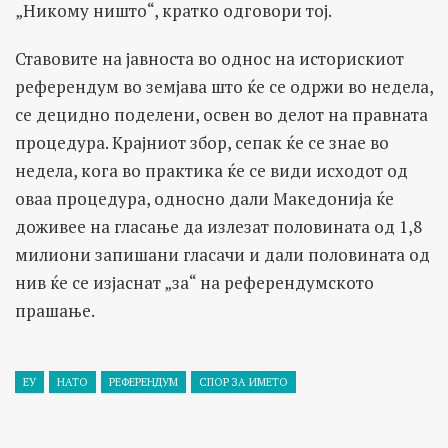
„Никому ништо“, кратко одговори тој.
Ставовите на јавноста во однос на историскиот
референдум во земјава што ќе се одржи во недела,
се децидно поделени, освен во делот на правната
процедура. Крајниот збор, сепак ќе се знае во
недела, кога во практика ќе се види исходот од
оваа процедура, односно дали Македонија ќе
доживее на гласање да излезат половината од 1,8
милиони запишани гласачи и дали половината од
нив ќе се изјаснат „за“ на референдумското
прашање.
ЕУ
НАТО
РЕФЕРЕНДУМ
СПОР ЗА ИМЕТО