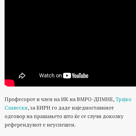
Професорот и член на ИК на ВМРО-ДПМНЕ,
Трајко
Славески
, за БИРН го даде наједноставниот
одговор на прашањето што ќе се случи доколку
референдумот е неуспешен.