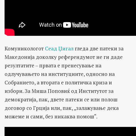
Комуникологот
Сеад Џигал
гледа две патеки за
Македонија доколку референдумот не ги даде
резултатите – првата е пренесување на
одлучувањето на институциите, односно на
Собранието, а втората е политичка криза и
избори. За Миша Поповиќ од Институтот за
демократија, пак, двете патеки се или полош
договор со Грција или, пак, „залажување дека
можеме и сами, без никаква помош“.