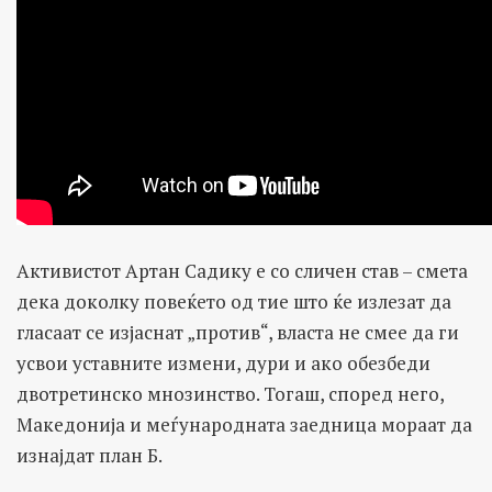
Активистот Артан Садику е со сличен став – смета
дека доколку повеќето од тие што ќе излезат да
гласаат се изјаснат „против“, власта не смее да ги
усвои уставните измени, дури и ако обезбеди
двотретинско мнозинство. Тогаш, според него,
Македонија и меѓународната заедница мораат да
изнајдат план Б.