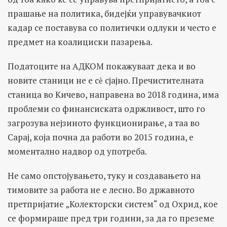
прашање на политика, бидејќи управувачкиот
кадар се поставува со политички одлуки и често е
предмет на коалициски пазарења.
Податоците на АДКОМ покажуваат дека и во
новите станици не е сѐ сјајно. Пречистителната
станица во Кичево, направена во 2018 година, има
проблеми со финансиската одржливост, што го
загрозува нејзиното функционирање, а таа во
Сарај, која почна да работи во 2015 година, е
моментално надвор од употреба.
Не само опстојувањето, туку и создавањето на
тимовите за работа не е лесно. Во државното
претпријатие „Колекторски систем“ од Охрид, кое
се формираше пред три години, за да го преземе