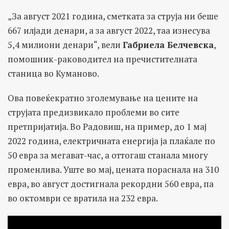
„За август 2021 година, сметката за струја ни беше
667 илјади денари, а за август 2022, таа изнесува
5,4 милиони денари“, вели
Габриела Белчевска
,
помошник-раководител на пречистителната
станица во Куманово.
Ова повеќекратно зголемување на цените на
струјата предизвикало проблеми во сите
претпријатија. Во Радовиш, на пример, до 1 мај
2022 година, електричната енергија ја плаќале по
50 евра за мегават-час, а оттогаш станала многу
променлива. Уште во мај, цената пораснала на 310
евра, во август достигнала рекордни 560 евра, па
во октомври се вратила на 232 евра.