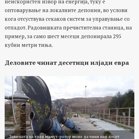
неискористен извор на енергија, туку е
оптоварување на локалните депонии, во услови
кога отсуствува секаков систем за управување со
отпадот. Радовишката пречистителна станица, на
пример, за само шест месеци депонирала 295
кубни метри тиња.
Деловите чинат десетици илјади евра
Замената на еден мамут-ротор може да чини над десет