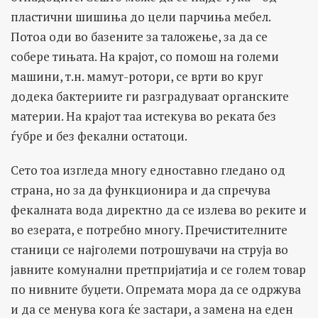
пластични шишиња до цели парчиња мебел.
Потоа оди во базените за таложење, за да се
собере тињата. На крајот, со помош на големи
машини, т.н. мамут-ротори, се врти во круг
додека бактериите ги разградуваат органските
материи. На крајот таа истекува во реката без
ѓубре и без фекални остатоци.
Сето тоа изгледа многу едноставно гледано од
страна, но за да функционира и да спречува
фекалната вода директно да се излева во реките и
во езерата, е потребно многу. Пречистителните
станици се најголеми потрошувачи на струја во
јавните комунални претпријатија и се голем товар
по нивните буџети. Опремата мора да се одржува
и да се менува кога ќе застари, а замена на еден