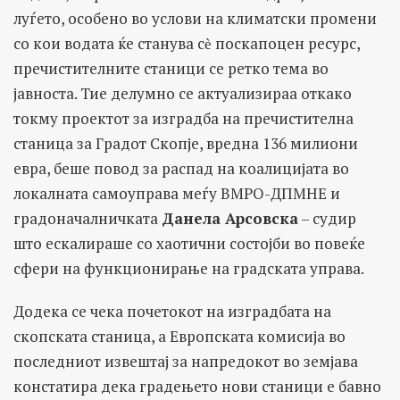
луѓето, особено во услови на климатски промени
со кои водата ќе станува сѐ поскапоцен ресурс,
пречистителните станици се ретко тема во
јавноста. Тие делумно се актуализираа откако
токму проектот за изградба на пречистителна
станица за Градот Скопје, вредна 136 милиони
евра, беше повод за распад на коалицијата во
локалната самоуправа меѓу ВМРО-ДПМНЕ и
градоначалничката
Данела Арсовска
– судир
што ескалираше со хаотични состојби во повеќе
сфери на функционирање на градската управа.
Додека се чека почетокот на изградбата на
скопската станица, а Европската комисија во
последниот извештај за напредокот во земјава
констатира дека градењето нови станици е бавно