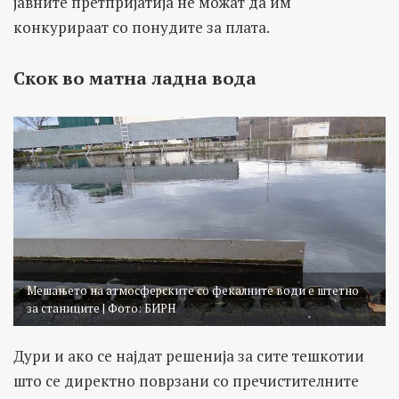
јавните претпријатија не можат да им
конкурираат со понудите за плата.
Скок во матна ладна вода
Мешањето на атмосферските со фекалните води е штетно
за станиците | Фото: БИРН
Дури и ако се најдат решенија за сите тешкотии
што се директно поврзани со пречистителните