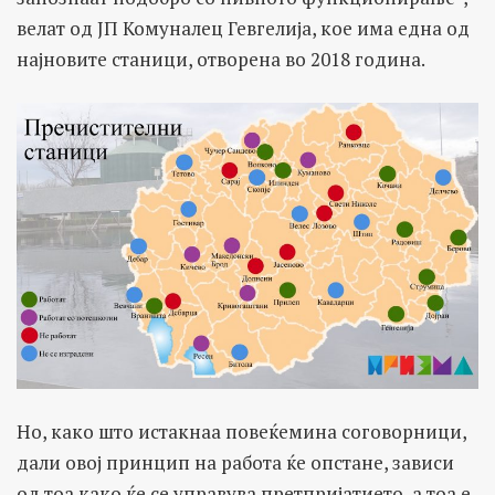
велат од ЈП Комуналец Гевгелија, кое има една од
најновите станици, отворена во 2018 година.
Но, како што истакнаа повеќемина соговорници,
дали овој принцип на работа ќе опстане, зависи
од тоа како ќе се управува претпријатието, а тоа е