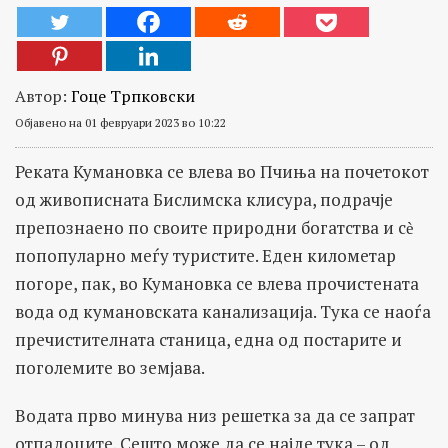
Автор:
Гоце Трпковски
Објавено на 01 февруари 2023 во 10:22
Реката Кумановка се влева во Пчиња на почетокот
од живописната Бислимска клисура, подрачје
препознаено по своите природни богатства и сѐ
попопуларно меѓу туристите. Еден километар
погоре, пак, во Кумановка се влева прочистената
вода од кумановската канализација. Тука се наоѓа
пречистителната станица, една од постарите и
поголемите во земјава.
Водата прво минува низ решетка за да се запрат
отпадоците. Сешто може да се најде тука – од