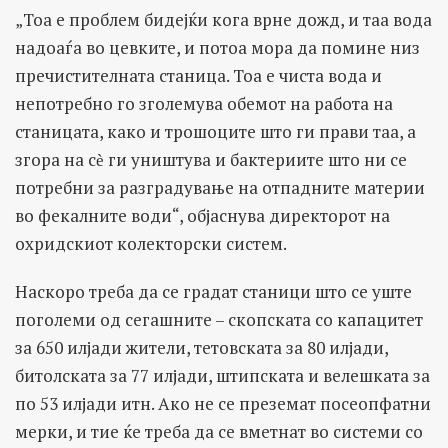
„Тоа е проблем бидејќи кога врне дожд, и таа вода
надоаѓа во цевките, и потоа мора да помине низ
пречистителната станица. Тоа е чиста вода и
непотребно го зголемува обемот на работа на
станицата, како и трошоците што ги прави таа, а
згора на сѐ ги уништува и бактериите што ни се
потребни за разградување на отпадните материи
во фекалните води“, објаснува директорот на
охридскиот колекторски систем.
Наскоро треба да се градат станици што се уште
поголеми од сегашните – скопската со капацитет
за 650 илјади жители, тетовската за 80 илјади,
битолската за 77 илјади, штипската и велешката за
по 53 илјади итн. Ако не се преземат посеопфатни
мерки, и тие ќе треба да се вметнат во системи со