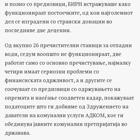
и полно со предизвици, БИРН истражуваше како
функционираат постоечките, од кои најголемиот
дел се изградени со странски донации во
последниве две децении.
Од вкупно 26 пречистителни станици за отпадни
води, седум воопшто не функционираат, две
работат само со основно пречистување, најмалку
четири имаат сериозни проблеми со
финансиската одржливост, а и другите се
соочуваат со предизвици со одржувањето на
опремата и наоѓање соодветен кадар, покажуваат
податоците што ги добивме од Здружението на
даватели на комунални услуги АДКОМ, кое ги
обединува јавните комунални претпријатија во
државава.