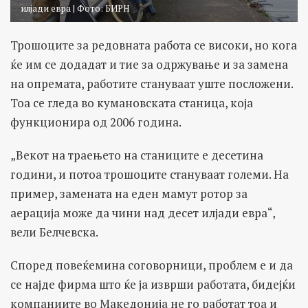
илјади евра | Фото: БИРН
Трошоците за редовната работа се високи, но кога
ќе им се додадат и тие за одржување и за замена
на опремата, работите стануваат уште посложени.
Тоа се гледа во кумановската станица, која
функционира од 2006 година.
„Векот на траењето на станиците е десетина
години, и потоа трошоците стануваат големи. На
пример, замената на еден мамут ротор за
аерација може да чини над десет илјади евра“,
вели Белчевска.
Според повеќемина соговорници, проблем е и да
се најде фирма што ќе ја изврши работата, бидејќи
компаниите во Македонија не го работат тоа и