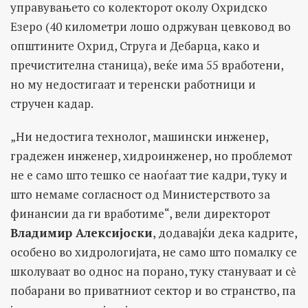
управувањето со колекторот околу Охридско
Езеро (40 километри лошо одржуван цевковод во
општините Охрид, Струга и Дебарца, како и
пречистителна станица), веќе има 55 вработени,
но му недостигаат и теренски работници и
стручен кадар.
„Ни недостига технолог, машински инженер,
градежен инженер, хидроинженер, но проблемот
не е само што тешко се наоѓаат тие кадри, туку и
што немаме согласност од Министерството за
финансии да ги вработиме“, вели директорот
Владимир Алексијоски
, додавајќи дека кадрите,
особено во хидрологијата, не само што помалку се
школуваат во однос на порано, туку стануваат и сѐ
побарани во приватниот сектор и во странство, па