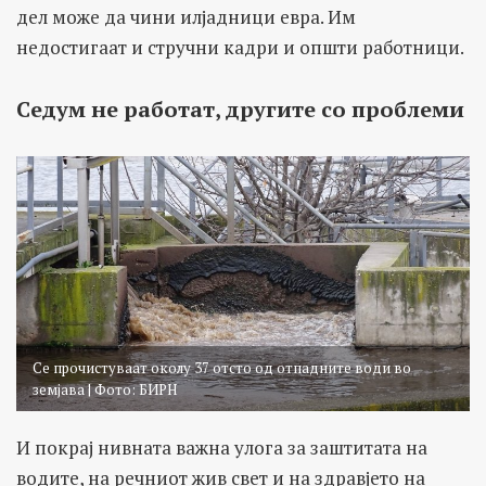
дел може да чини илјадници евра. Им
недостигаат и стручни кадри и општи работници.
Седум не работат, другите со проблеми
Се прочистуваат околу 37 отсто од отпадните води во
земјава | Фото: БИРН
И покрај нивната важна улога за заштитата на
водите, на речниот жив свет и на здравјето на