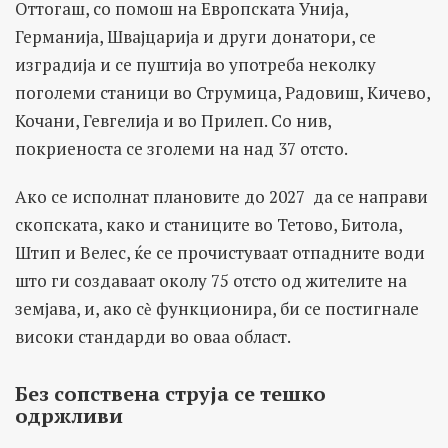
Оттогаш, со помош на Европската Унија,
Германија, Швајцарија и други донатори, се
изградија и се пуштија во употреба неколку
поголеми станици во Струмица, Радовиш, Кичево,
Кочани, Гевгелија и во Прилеп. Со нив,
покриеноста се зголеми на над 37 отсто.
Ако се исполнат плановите до 2027 да се направи
скопската, како и станиците во Тетово, Битола,
Штип и Велес, ќе се прочистуваат отпадните води
што ги создаваат околу 75 отсто од жителите на
земјава, и, ако сѐ функционира, би се постигнале
високи стандарди во оваа област.
Без сопствена струја се тешко
одржливи