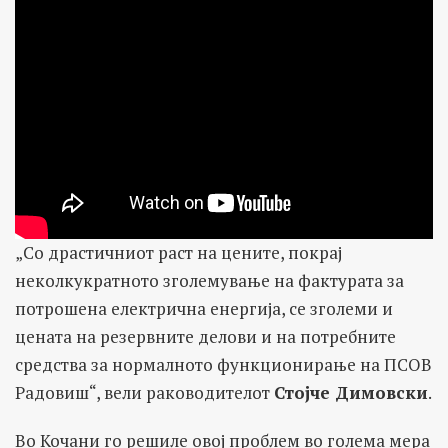
„Со драстичниот раст на цените, покрај
неколкукратното зголемување на фактурата за
потрошена електрична енергија, се зголеми и
цената на резервните делови и на потребните
средства за нормалното функционирање на ПСОВ
Радовиш“, вели раководителот
Стојче Димовски
.
Во Кочани го решиле овој проблем во голема мера