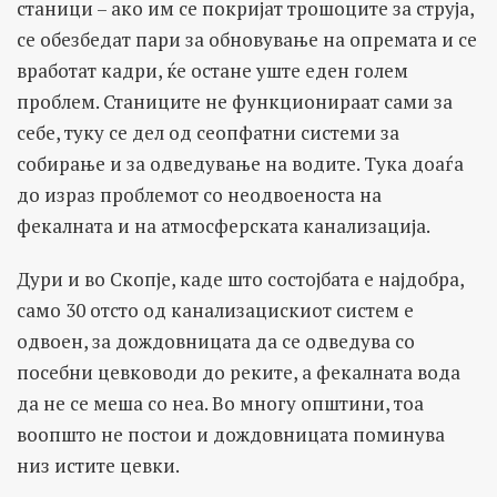
станици – ако им се покријат трошоците за струја,
се обезбедат пари за обновување на опремата и се
вработат кадри, ќе остане уште еден голем
проблем. Станиците не функционираат сами за
себе, туку се дел од сеопфатни системи за
собирање и за одведување на водите. Тука доаѓа
до израз проблемот со неодвоеноста на
фекалната и на атмосферската канализација.
Дури и во Скопје, каде што состојбата е најдобра,
само 30 отсто од канализацискиот систем е
одвоен, за дождовницата да се одведува со
посебни цевководи до реките, а фекалната вода
да не се меша со неа. Во многу општини, тоа
воопшто не постои и дождовницата поминува
низ истите цевки.