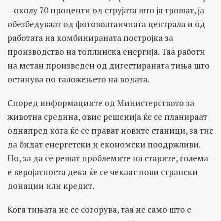
– околу 70 проценти од струјата што ја трошат, ја
обезбедуваат од фотоволтаичната централа и од
работата на комбинираната постројка за
производство на топлинска енергија. Таа работи
на метан произведен од дигестираната тиња што
останува по таложењето на водата.
Според информациите од Министерството за
животна средина, овие решенија ќе се планираат
однапред кога ќе се прават новите станици, за тие
да бидат енергетски и економски поодржливи.
Но, за да се решат проблемите на старите, голема
е веројатноста дека ќе се чекаат нови странски
донации или кредит.
Кога тињата не се согорува, таа не само што е