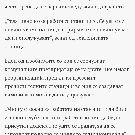
често треба да се бараат изведувачи од странство.
„Релативно нова работа се станиците. Сѐ уште се
навикнуваме на нив, а и фирмите се навикнуваат
да ги опслужуваат“, велат од гевгелиската
станица.
Еден од проблемите со кои се соочуваат
комуналните претпријатија се кадрите. Тие имаат
реорганизација пред да ги преземат
пречистителните станици и во нив се создаваат
тимови што можат да ги управуваат.
„Многу е важно за работата на станиците да биде
успешна, луѓето што ќе работат во нив да бидат
присутни додека тие уште се градат, за да се
запознаат подобро со нивното функционирање“,