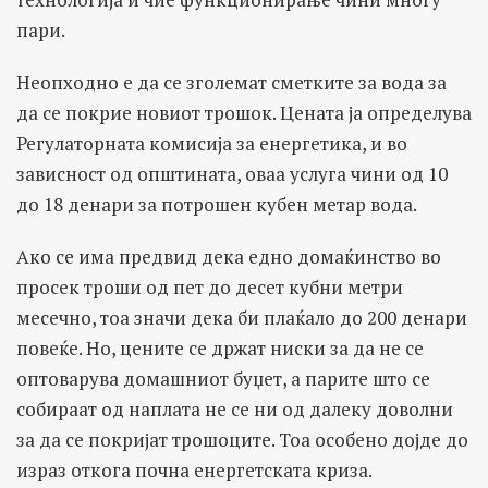
пари.
Неопходно е да се зголемат сметките за вода за
да се покрие новиот трошок. Цената ја определува
Регулаторната комисија за енергетика, и во
зависност од општината, оваа услуга чини од 10
до 18 денари за потрошен кубен метар вода.
Ако се има предвид дека едно домаќинство во
просек троши од пет до десет кубни метри
месечно, тоа значи дека би плаќало до 200 денари
повеќе. Но, цените се држат ниски за да не се
оптоварува домашниот буџет, а парите што се
собираат од наплата не се ни од далеку доволни
за да се покријат трошоците. Тоа особено дојде до
израз откога почна енергетската криза.