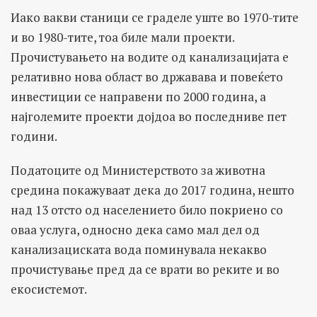
Иако вакви станици се граделе уште во 1970-тите
и во 1980-тите, тоа биле мали проекти.
Прочистувањето на водите од канализацијата е
релативно нова област во државава и повеќето
инвестиции се направени по 2000 година, а
најголемите проекти дојдоа во последниве пет
години.
Податоците од Министерството за животна
средина покажуваат дека до 2017 година, нешто
над 13 отсто од населението било покриено со
оваа услуга, односно дека само мал дел од
канализациската вода поминувала некакво
прочистување пред да се врати во реките и во
екосистемот.