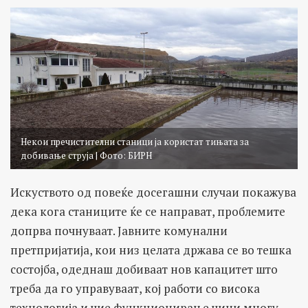
Некои пречистителни станици ја користат тињата за
добивање струја | Фото: БИРН
Искуството од повеќе досегашни случаи покажува
дека кога станиците ќе се направат, проблемите
допрва почнуваат. Јавните комунални
претпријатија, кои низ целата држава се во тешка
состојба, одеднаш добиваат нов капацитет што
треба да го управуваат, кој работи со висока
технологија и чие функционирање чини многу