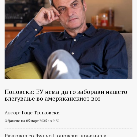
Поповски: ЕУ нема да го заборави нашето
влегување во американскиот воз
Автор:
Гоце Трпковски
Објавено на 05 март 2025 во 9:39
Разговор со Љупчо Поповски, новинар и