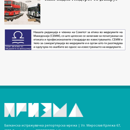
Балканска истражувачка репортерска мрежа | Ул. Мирослав Крлежа 67,