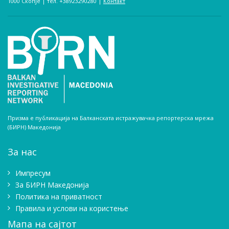
1000 Скопје | тел. +38923290280­ |
Контакт
Призма е публикација на Балканската истражувачка репортерска мрежа
(БИРН) Македонија
За нас
Импресум
Зa БИРН Македонија
Политика на приватност
Правила и услови на користење
Мапа на сајтот