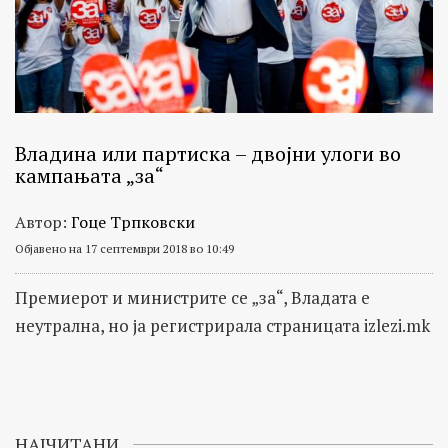
Владина или партиска – двојни улоги во
кампањата „за“
Автор:
Гоце Трпковски
Објавено на 17 септември 2018 во 10:49
Премиерот и министрите се „за“, Владата е
неутрална, но ја регистрирала страницата izlezi.mk
НАЈЧИТАНИ