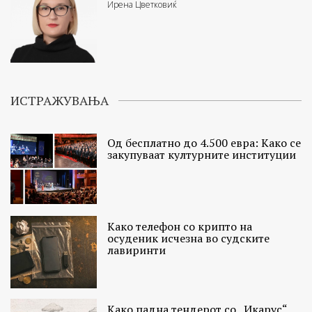
Ирена Цветковиќ
ИСТРАЖУВАЊА
Од бесплатно до 4.500 евра: Како се
закупуваат културните институции
Како телефон со крипто на
осуденик исчезна во судските
лавиринти
Како падна тендерот со „Икарус“