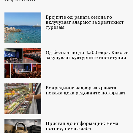
Бројките од раната сезона го
вклучуваат алармот за хрватскиот
туризам
Од бесплатно до 4.500 евра: Како се
закупуваат културните институции
Вонредниот надзор за храната
покажа дека редовните потфрлаат
Пристап до информации: Нема
потпис, нема жалба