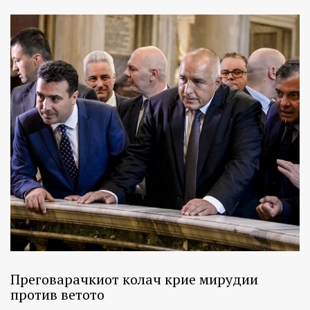
Преговарачкиот колач крие мирудии
против ветото