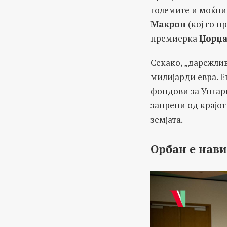
големите и моќни 
Макрон
(кој го п
премиерка
Џорџа
Секако, „дарежлив
милијарди евра. 
фондови за Унгари
запрени од крајот
земјата.
Орбан е нав