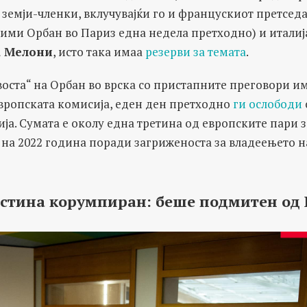
земји-членки, вклучувајќи го и францускиот претсед
рими Орбан во Париз една недела претходно) и италиј
 Мелони
, исто така имаа
резерви за темата
.
оста“ на Орбан во врска со пристапните преговори им
Европската комисија, еден ден претходно
ги ослободи
ја. Сумата е околу една третина од европските пари з
 на 2022 година поради загриженоста за владеењето н
истина корумпиран: беше подмитен од 