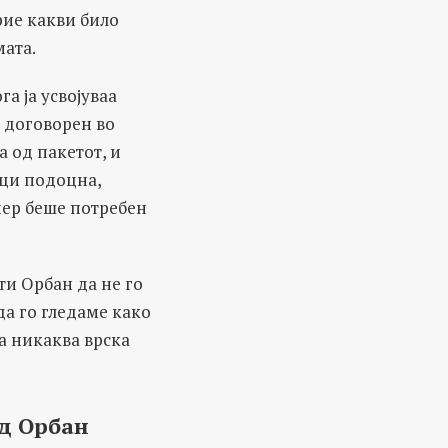
рие какви било
ата.
а ја усвојуваа
е договорен во
 од пакетот, и
еци подоцна,
миер беше потребен
ти Орбан да не го
а го гледаме како
а никаква врска
од Орбан