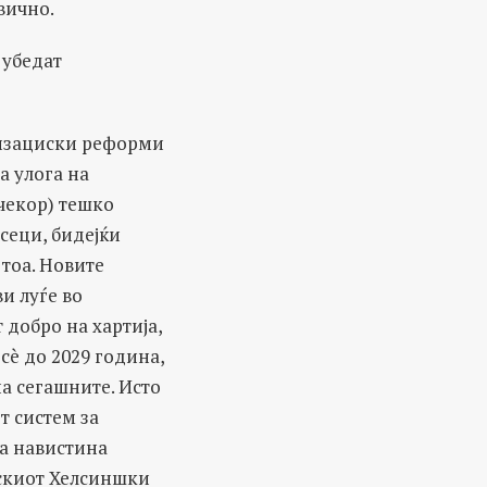
вично.
 убедат
низациски реформи
а улога на
 чекор) тешко
сеци, бидејќи
 тоа. Новите
и луѓе во
 добро на хартија,
 сè до 2029 година,
на сегашните. Исто
т систем за
ја навистина
рскиот Хелсиншки