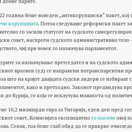
и добие парите.
022 година беше воведен „антикорупциски“ пакет, кој 
чи корупцијата
. Потоа следуваше реформски пакет за
чително го засили статусот на судското саморегулирач
ски совет, наспроти судското административно тело 
дството, чиј прв човек го назначува парламентот.
урите за назначување претседател и на судското адм
рскиот врховен суд) се направени потранспарентни п
тоа што на крајот двајцата судски лидери се избираат 
рламентот, како и претходно. Законот предвидува про
и до Курија, со која се исклучува можноста од полит
тие 10,2 милијарди евра за Унгарија, еден ден пред со
скиот совет, Комисијата експлицитно
го посочи
овој п
ва. Сепак, тоа беше слаб обид да се прикрие очиглед