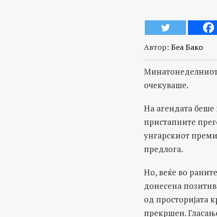
Автор:
Беа Бако
Минатонеделниот 
очекуваше.
На агендата беше
пристапните прег
унгарскиот прем
предлога.
Но, веќе во ранит
донесена позитив
од просторијата к
прекршен. Гласањ