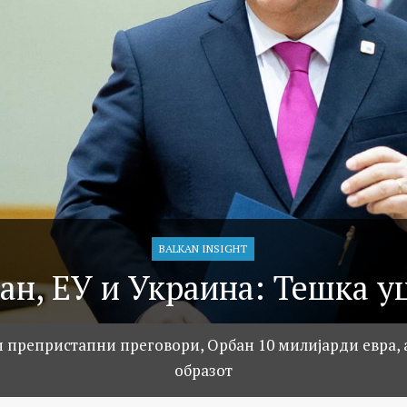
BALKAN INSIGHT
ан, ЕУ и Украина: Тешка у
 препристапни преговори, Орбан 10 милијарди евра, а
образот