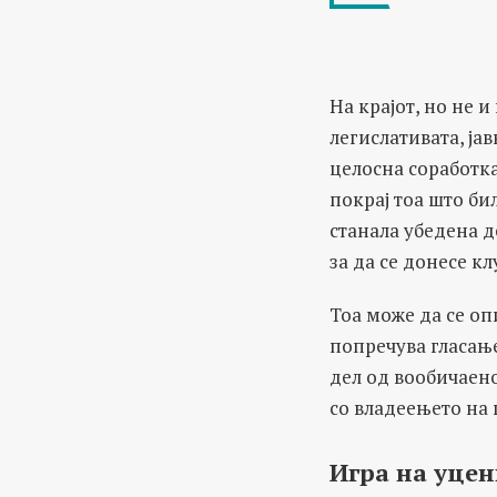
На крајот, но не 
легислативата, ја
целосна соработка
покрај тоа што би
станала убедена д
за да се донесе к
Тоа може да се оп
попречува гласањ
дел од вообичаено
со владеењето на 
Игра на уцен