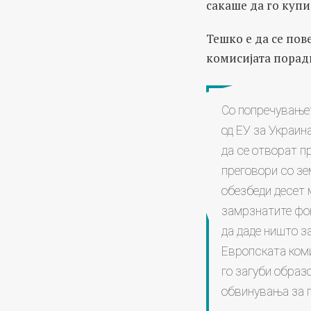
сакаше да го купи
Тешко е да се пов
комисијата порад
Со попречување
од ЕУ за Украин
да се отворат п
преговори со зе
обезбеди десет 
замрзнатите фон
да даде ништо з
Европската комис
го загуби образ
обвинувања за 