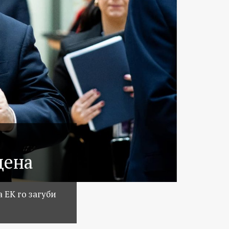
цена
 ЕК го загуби