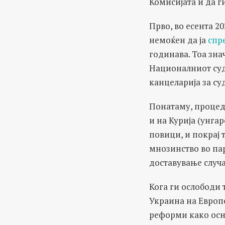
Комисијата и да г
Прво, во есента 2
немоќен да ја
спре
годинава. Тоа зна
Националниот суд
канцеларија за су
Понатаму, процед
и на Курија (унга
повици, и покрај 
мнозинство во па
доставување случа
Кога ги ослободи 
Украина на Европ
реформи како осно