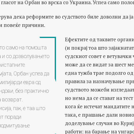
 гласот на Орбан во врска со Украина. Успеа само поло
ерува дека реформите во судството биле доволни да ја
и повеќе причини.
Ефектите од таквите орга
(и покрај тоа што зајакнатат
то само на помошта
судскиот совет е ветувачки
а и со дозволувањето
може да се видат за шест ме
ристапните
една тужба трае подолго од
мјата, Орбан успеа да
правила за назначување прв
милијарди евра од
судството можеби изгледаат
дови, без практично
но нема да се стават на тест
а возврат.
кога ќе истечат мандатите 
ија, пак, е таа што
така, е прашање дали новио
от поради
доделување случаи во Кури
подмитување
работи: на барање на унга