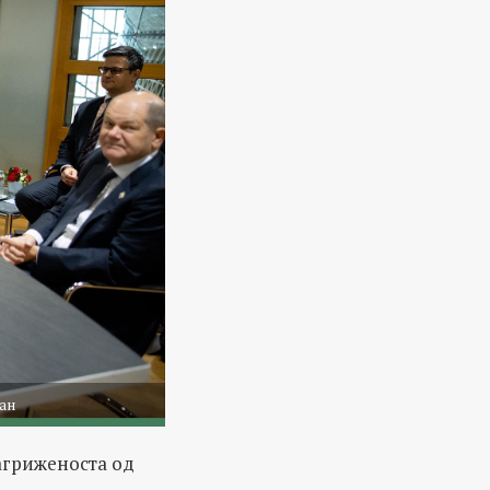
бан
агриженоста од