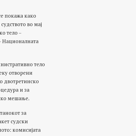
се покажа како
 судството во мај
ко тело –
– Националната
инистративно тело
реку отворени
со двотретинско
цедура и за
ичко мешање.
станокот за
акет судски
ното: комисијата