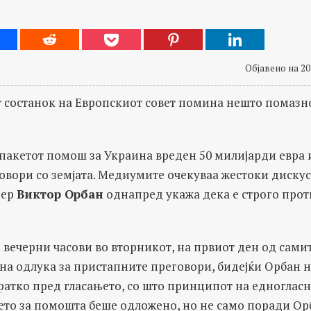
Објавено на 20
состанок на Европскиот совет помина нешто помазно
 пакетот помош за Украина вреден 50 милијарди евра 
овори со земјата. Медиумите очекуваа жестоки дискус
иер
Виктор Орбан
однапред укажа дека е строго прот
е вечерни часови во вторникот, на првиот ден од сами
на одлука за пристапните преговори, бидејќи Орбан 
ратко пред гласањето, со што принципот на едногласн
ето за помошта беше одложено, но не само поради Ор