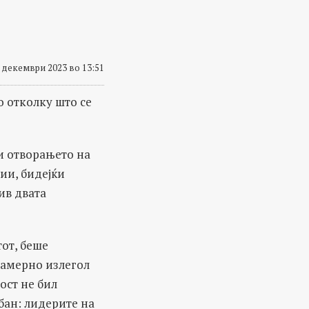
 декември 2023 во 13:51
 отколку што се
и отворањето на
ии, бидејќи
ив двата
тот, беше
намерно излегол
ост не бил
бан: лидерите на