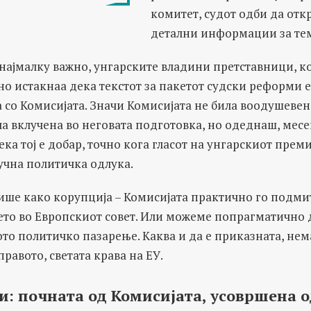
комитет, судот одби да отк
детални информации за тем
и најмалку важно, унгарските владини претставници, ког
вно истакнаа дека текстот за пакетот судски реформи 
 со Комисијата. Значи Комисијата не била воодушевена
ла вклучена во неговата подготовка, но одеднаш, мес
ека тој е добар, точно кога гласот на унгарскиот пре
лучна политичка одлука.
ише како корупција – Комисијата практично го подми
ето во Европскиот совет. Или можеме попрагматично д
то политичко пазарење. Каква и да е приказната, нем
правото, светата крава на ЕУ.
и: почната од Комисијата, усовршена 