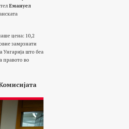
ател
Емануел
анската
аше цена: 10,2
овие замрзнати
а Унгарија што беа
а правото во
Комисијата