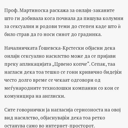
Проф. Мартиноска раскажа за онлајн-заканите
што ги добивала кога почнала да пишува колумни
за сексуални и родови теми до степен каде што ѝ
било страв да го носи синот до градинка.
Началничката Ѓошевска-Крстески објасни дека
онлајн сексуално насилство може да се пријави
преку апликацијата „Црвено копче“. Сепак, таа
нагласи дека тоа тешко се гони кривично бидејќи
често долго време се чекаат одговори од
меѓународните технолошки компании со кои се
комуницира на англиски.
Сите говорнички ја нагласија сериозноста на овој
вид насилство, објаснувајќи дека тоа ретко
останува само во интернет-просторот.