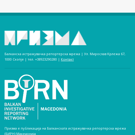
Балканска истражувачка репортерска мрежа | Ул. Мирослав Крлежа 67,
1000 Скопје | тел. +38923290280­ |
Контакт
Призма е публикација на Балканската истражувачка репортерска мрежа
(БИРН) Македонија