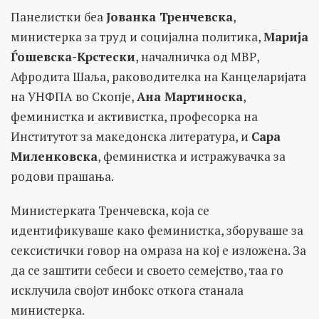
Панелистки беа
Јованка Тренчевска
,
министерка за труд и социјална политика,
Марија
Ѓошевска-Крстески
, началничка од МВР,
Афродита Шаља, раководителка на Канцеларијата
на УНФПА во Скопје,
Ана Мартиноска
,
феминистка и активистка, професорка на
Институтот за македонска литература, и
Сара
Миленковска
, феминистка и истражувачка за
родови прашања.
Министерката Тренчевска, која се
идентификуваше како феминистка, зборуваше за
сексистички говор на омраза на кој е изложена. За
да се заштити себеси и своето семејство, таа го
исклучила својот инбокс откога станала
министерка.