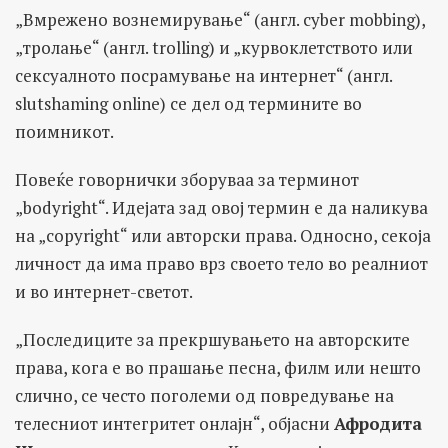
„Вмрежено вознемирување“ (англ. cyber mobbing),
„тролање“ (англ. trolling) и „курвоклетството или
сексуалното посрамување на интернет“ (англ.
slutshaming online) се дел од термините во
поимникот.
Повеќе говорнички зборуваа за терминот
„bodyright“. Идејата зад овој термин е да наликува
на „copyright“ или авторски права. Односно, секоја
личност да има право врз своето тело во реалниот
и во интернет-светот.
„Последиците за прекршувањето на авторските
права, кога е во прашање песна, филм или нешто
слично, се често поголеми од повредување на
телесниот интегритет онлајн“, објасни
Афродита