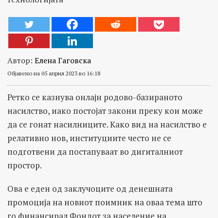
Автор:
Елена Гаговска
Објавено на 05 април 2023 во 16:18
Ретко се казнува онлајн родово-базираното
насилство, иако постојат закони преку кои може
да се гонат насилниците. Како вид на насилство е
релативно нов, институциите често не се
подготвени да постапуваат во дигиталниот
простор.
Ова е еден од заклучоците од денешната
промоција на новиот поимник на оваа тема што
го финансирал Фондот за население на