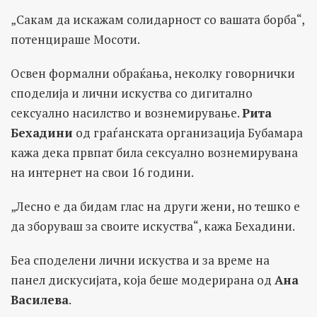
„Сакам да искажам солидарност со вашата борба“,
потенцираше Мосоти.
Освен формални обраќања, неколку говорнички
споделија и лични искуства со дигитално
сексуално насилство и вознемирување.
Рита
Бехадини
од граѓанската организација Бубамара
кажа дека првпат била сексуално вознемирувана
на интернет на свои 16 години.
„Лесно е да бидам глас на други жени, но тешко е
да зборуваш за своите искуства“, кажа Бехадини.
Беа споделени лични искуства и за време на
панел дискусијата, која беше модерирана од
Ана
Василева
.