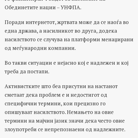
Обединетите нации – УНФПА.
Поради интернетот, жртвата може да се наоѓа во
една држава, а насилникот во друга, додека
насилството се случува на платформи менаџирани
од меѓународни компании.
Во такви ситуации е нејасно кој е надлежен и кој
треба да постапи.
Активистките што беа присутни на настанот
сметаат дека проблем е и недостигот од
специфични термини, кои прецизно го
опишуваат насилството. Немањето на овие
термини на мајчин јазик значи дека често овие
злоупотреби се непрепознаени од надлежните.