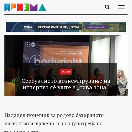
ВЕСТИ
Сексуалното вознемирување на
интернет сè уште е „сива зона“
Издаден поимник за родово базираното
насилство извршено со (зло)употреба на
технологиjата