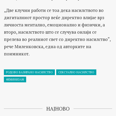
„Две клучни работи се тоа дека насилството во
дигиталниот простор веќе директно влијае врз
личноста ментално, емоционално и физички, а
второ, насилството што се случува онлајн се
прелева во реалниот свет со директно насилство“,
рече Миленковска, една од авторките на
поимникот.
РОДОВО БАЗИРАНО НАСИЛСТВО
СЕКСУАЛНО НАСИЛСТВО
ФЕМИНИЗАМ
НАЈНОВО