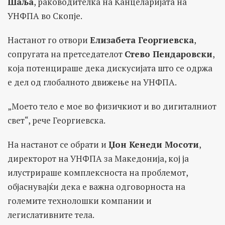
Шаља
, раководителка на Канцеларијата на
УНФПА во Скопје.
Настанот го отвори
Елизабета Георгиевска
,
сопругата на претседателот
Стево Пендаровски
,
која потенцираше дека дискусијата што се одржа
е дел од глобалното движење на УНФПА.
„Моето тело е мое во физичкиот и во дигиталниот
свет“, рече Георгиевска.
На настанот се обрати и
Џон Кенеди Мосоти
,
директорот на УНФПА за Македонија, кој ја
илустрираше комплексноста на проблемот,
објаснувајќи дека е важна одговорноста на
големите технолошки компании и
легислативните тела.