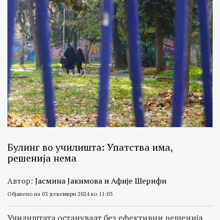
Булинг во училишта: Упатства има,
решенија нема
Автор:
Јасмина Јакимова и Афије Шерифи
Објавено на 03 декември 2024 во 11:03
Училиштата остануваат без ефективни решенија