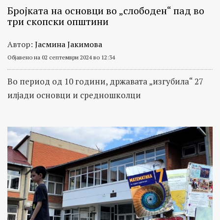
Бројката на основци во „слободен“ пад во
три скопски општини
Автор:
Јасмина Јакимова
Објавено на 02 септември 2024 во 12:34
Во период од 10 години, државата „изгубила“ 27
илјади основци и средношколци