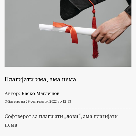
Плагијати има, ама нема
Автор:
Васко Маглешов
Објавено на 29 септември 2022 во 12:43
Софтверот за плагијати „лови“, ама плагијати
нема