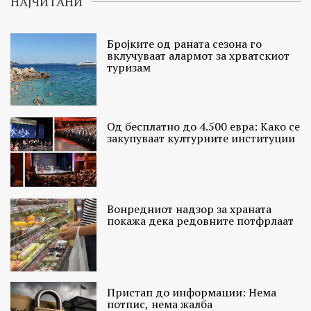
НАЈЧИТАНИ
Бројките од раната сезона го
вклучуваат алармот за хрватскиот
туризам
Од бесплатно до 4.500 евра: Како се
закупуваат културните институции
Вонредниот надзор за храната
покажа дека редовните потфрлаат
Пристап до информации: Нема
потпис, нема жалба