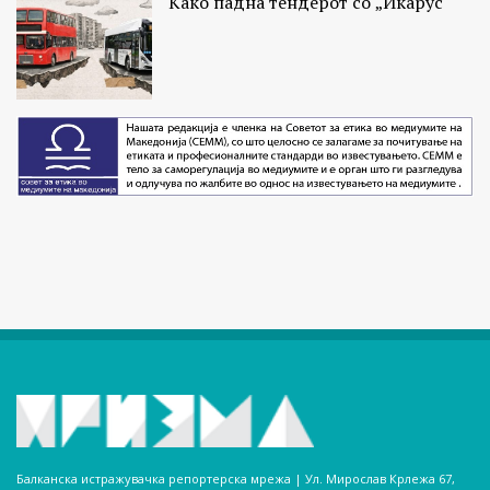
Како падна тендерот со „Икарус“
Балканска истражувачка репортерска мрежа | Ул. Мирослав Крлежа 67,