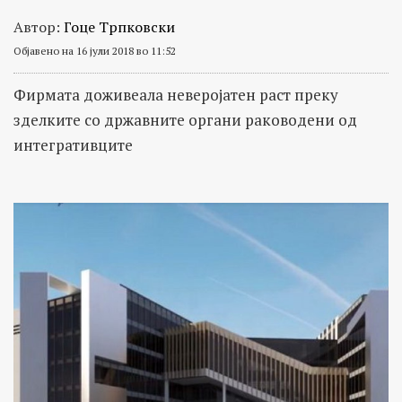
Автор:
Гоце Трпковски
Објавено на 16 јули 2018 во 11:52
Фирмата доживеала неверојатен раст преку
зделките со државните органи раководени од
интегративците