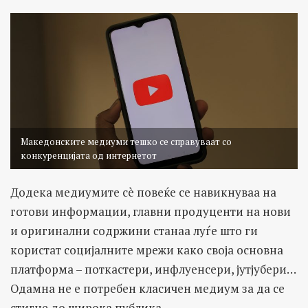
Македонските медиуми тешко се справуваат со
конкуренцијата од интернетот
Додека медиумите сè повеќе се навикнуваа на
готови информации, главни продуценти на нови
и оригинални содржини станаа луѓе што ги
користат социјалните мрежи како своја основна
платформа – поткастери, инфлуенсери, јутјубери…
Одамна не е потребен класичен медиум за да се
стигне до широка публика.