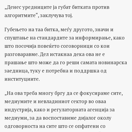
„Денес уредниците ја губат битката против
алгоритмите“, заклучува тој.
Губењето на таа битка, меѓу другото, значи и
спуштање на стандардите за информирање, како
што посочија повеќето соговорници со кои
разговаравме. Дел истакнаа дека ова не е
прашање што може да го реши самата новинарска
заедница, туку е потребна и поддршка од
институциите.
„На ова треба многу бргу да се фокусираме сите,
медиумите и невладиниот сектор во оваа
индустрија, како и регулаторната агенција за
медиуми, за да воспоставиме дијалог околу
одговорноста на сите што се опфатени со