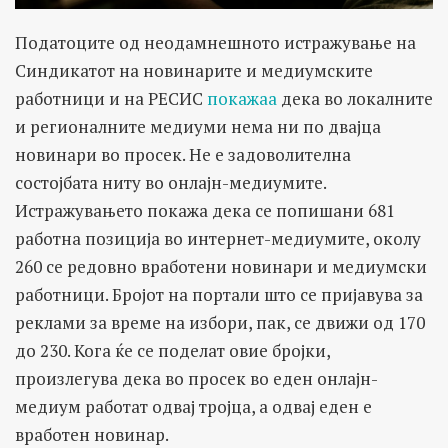
Податоците од неодамнешното истражување на
Синдикатот на новинарите и медиумските
работници и на РЕСИС
покажаа
дека во локалните
и регионалните медиуми нема ни по двајца
новинари во просек. Не е задоволителна
состојбата ниту во онлајн-медиумите.
Истражувањето покажа дека се попишани 681
работна позиција во интернет-медиумите, околу
260 се редовно вработени новинари и медиумски
работници. Бројот на портали што се пријавува за
реклами за време на избори, пак, се движи од 170
до 230. Кога ќе се поделат овие бројки,
произлегува дека во просек во еден онлајн-
медиум работат одвај тројца, а одвај еден е
вработен новинар.