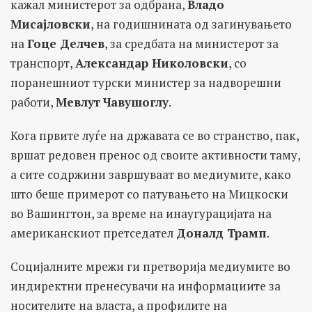
кажал министерот за одбрана,
Владо
Мисајловски
, на годишнината од загинувањето
на
Гоце Делчев
, за средбата на министерот за
транспорт,
Александар Николовски
, со
поранешниот турски министер за надворешни
работи,
Мевлут
Чавушоглу
.
Кога првите луѓе на државата се во странство, пак,
вршат редовен пренос од своите активности таму,
а сите содржини завршуваат во медиумите, како
што беше примерот со патувањето на Мицкоски
во Вашингтон, за време на инаугурацијата на
американскиот претседател
Доналд Трамп
.
Социјалните мрежи ги претворија медиумите во
индиректни пренесувачи на информациите за
носителите на власта, а профилите на