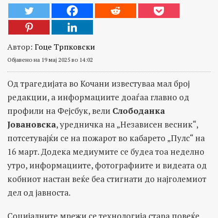
Автор:
Гоце Трпковски
Објавено на 19 мај 2025 во 14:02
Од трагедијата во Кочани известуваа мал број
редакции, а информациите доаѓаа главно од
профили на Фејсбук, вели
Слободанка
Јовановска
, уредничка на „Независен весник“,
потсетувајќи се на пожарот во кабарето „Пулс“ на
16 март. Додека медиумите се будеа тоа неделно
утро, информациите, фотографиите и видеата од
кобниот настан веќе беа стигнати до најголемиот
дел од јавноста.
Социјалните мрежи се технологија стара повеќе