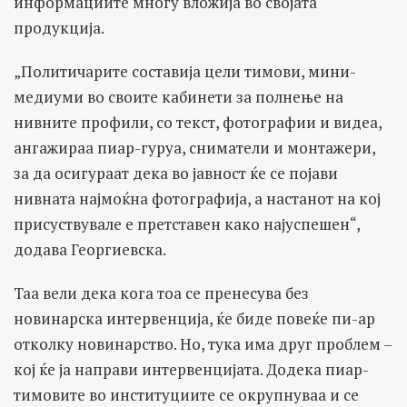
информациите многу вложија во својата
продукција.
„Политичарите составија цели тимови, мини-
медиуми во своите кабинети за полнење на
нивните профили, со текст, фотографии и видеа,
ангажираа пиар-гуруа, сниматели и монтажери,
за да осигураат дека во јавност ќе се појави
нивната најмоќна фотографија, а настанот на кој
присуствувале е претставен како најуспешен“,
додава Георгиевска.
Таа вели дека кога тоа се пренесува без
новинарска интервенција, ќе биде повеќе пи-ар
отколку новинарство. Но, тука има друг проблем –
кој ќе ја направи интервенцијата. Додека пиар-
тимовите во институциите се окрупнуваа и се