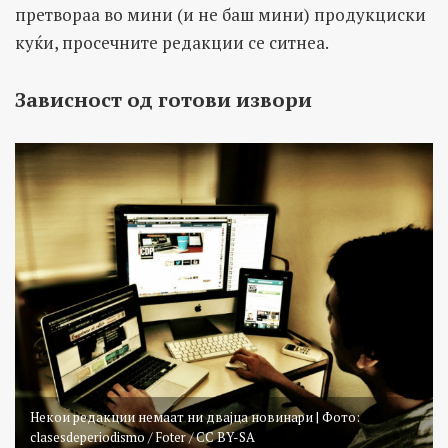
претвораа во мини (и не баш мини) продукциски
куќи, просечните редакции се ситнеа.
Зависност од готови извори
Некои редакции немаат ни двајца новинари | Фото:
clasesdeperiodismo / Foter / CC BY-SA