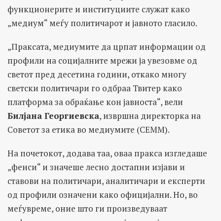
функционерите и институциите служат како
„медиум“ меѓу политичарот и јавното гласило.
„Праксата, медиумите да црпат информации од
профили на социјалните мрежи ја увезовме од
светот пред десетина години, откако многу
светски политичари го одбраа Твитер како
платформа за обраќање кон јавноста“, вели
Билјана Георгиевска
, извршна директорка на
Советот за етика во медиумите (СЕММ).
На почетокот, додава таа, оваа пракса изгледаше
„фенси“ и значеше лесно достапни изјави и
ставови на политичари, аналитичари и експерти
од профили означени како официјални. Но, во
меѓувреме, оние што ги произведуваат