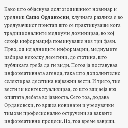
Како што објаснува долгогодишниот новинар и
уредник
Сашо Орданоски
, клучната разлика е во
уредувачкиот пристап што се практикуваше кога
традиционалните медиуми доминираа, во кој
секоја информација поминуваше низ три фази.
Прво, од илјадниците информации, медиумите
избираа неколку десетини, до стотина, што
публиката треба да ги види. Потоа ја поставуваа
информативната агенда, така што дополнително
селектираа десетина најважни вести. И трето, тие
вести ги контекстуализираа, со што влијаеја врз
општата дебата во јавноста. Сето тоа, додава
Ордановски, го вршеа новинари и уредувачки
тимови професионално остручени за ваквите
информативни процеси. Но, тоа време заврши.