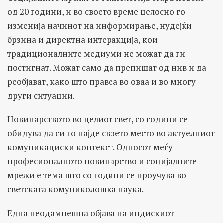
од 20 години, и во своето време целосно го
изменија начинот на информирање, нудејќи
брзина и директна интеракција, кои
традиционалните медиуми не можат да ги
постигнат. Можат само да препишат од нив и да
реобјават, како што правеа во оваа и во многу
други ситуации.
Новинарството во целиот свет, со години се
обидува да си го најде своето место во актуелниот
комуникациски контекст. Односот меѓу
професионалното новинарство и социјалните
мрежи е тема што со години се проучува во
светската комуниколошка наука.
Една неодамнешна објава на индискиот