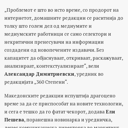
„Проблемот е што во исто време, со продорот на
интернетот, домашните редакции се раситнија до
толку што голем дел од медиумите и
медиумските работници се само селектори и
некритични пренесувачи на информации
создадени од новопечените издавачи. Без
капацитет да објаснуваат, откриваат, раскажуваат,
анализираат, контекстуализираат“, вели
Александар Димитриевски
, уредник во
редакцијата „360 Степени“.
Македонските редакции испуштија драгоцено
време за да се приспособат на новите технологии,
и сега е тешко да го фатат чекорот, додава
Ели
Пешева
, поранешна новинарка и уредничка,
денес комуникациска директорка во маркетинг-