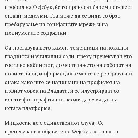
профил на Фејсбук, ќе го пренесат барем пет-шест
онлајн-медиуми. Тоа може да се види со брзо
пребарување на социјалните мрежи и на
медиумските содржини.
Од поставувањето камен-темелници на локални
градинки и училишни сали, преку пречекувањето
гости во кабинетот, до честитањето на изборот на
новиот папа, информациите често се реобјавуваат
онака како што се напишани на профилот на
првиот човек на Владата, и се илустрираат со
истите фотографии што може да се видат на
истата платформа.
Мицкоски не е единствениот случај. Се
пренесуваат и објавите на Фејсбук за тоа што