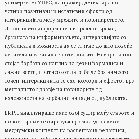
универзитет УПЕС, на пример, детектира по
четири позитивни и негативни ефекти од
интеракцијата меѓу мрежите и новинарството.
Добивањето информации во реално време,
брзината на информирањето, интеракцијата со
публиката и можноста да се стигне до што повеќе
читатели и гледачи се позитивните. Наспроти нив
стојат борбата со наплив на дезинформации и
лажни вести, притисокот да се биде брз наместо
точен, интеракцијата со ехо-комори и ефектот врз
менталното здравје на новинарите од
изложеноста на вербални напади од публиката.
БИРН анализираше како овој судир меѓу старото и
новото време се одразува врз македонскиот
медиумски контекст на расцепкани редакции,
хиперпродукција на пиар-содржини од властите,