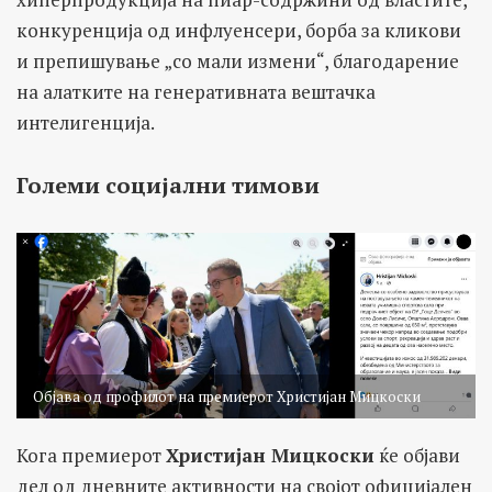
конкуренција од инфлуенсери, борба за кликови
и препишување „со мали измени“, благодарение
на алатките на генеративната вештачка
интелигенција.
Големи социјални тимови
Објава од профилот на премиерот Христијан Мицкоски
Кога премиерот
Христијан Мицкоски
ќе објави
дел од дневните активности на својот официјален