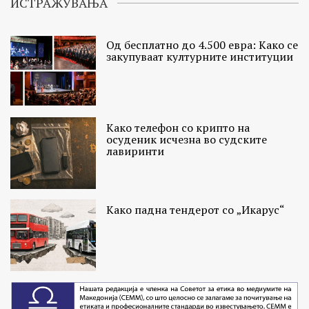
ИСТРАЖУВАЊА
Од бесплатно до 4.500 евра: Како се
закупуваат културните институции
Како телефон со крипто на
осуденик исчезна во судските
лавиринти
Како падна тендерот со „Икарус“