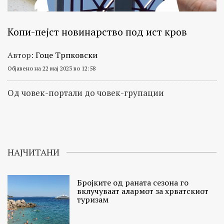
Копи-пејст новинарство под ист кров
Автор:
Гоце Трпковски
Објавено на 22 мај 2023 во 12:58
Oд човек-портали до човек-групации
НАЈЧИТАНИ
Бројките од раната сезона го
вклучуваат алармот за хрватскиот
туризам