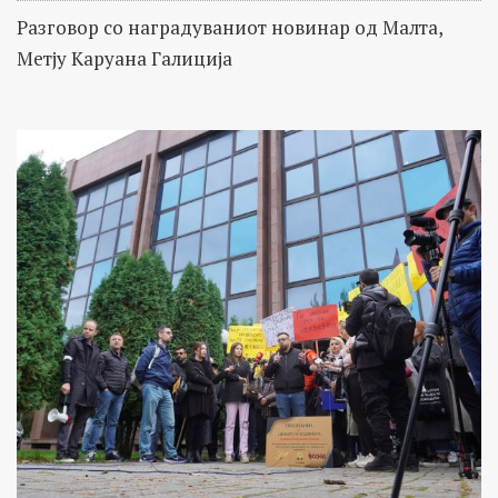
Разговор со наградуваниот новинар од Малта,
Метју Каруана Галиција