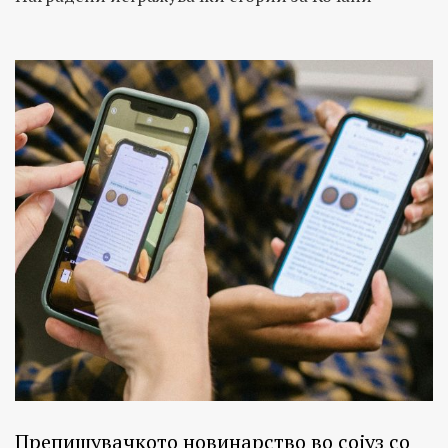
Препишувачкото новинарство во сојуз со