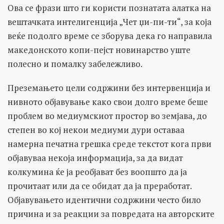
Ова се фрази што ги користи познатата алатка на
вештачката интелигенција „Чет џи-пи-ти“, за која
веќе подолго време се зборува дека го направила
македонското копи-пејст новинарство уште
полесно и помалку забележливо.
Преземањето цели содржини без интервенција и
нивното објавување како свои долго време беше
проблем во медиумскиот простор во земјава, до
степен во кој некои медиуми дури оставаа
намерна печатна грешка среде текстот кога први
објавуваа некоја информација, за да видат
колкумина ќе ја реобјават без воопшто да ја
прочитаат или да се обидат да ја преработат.
Објавувањето идентични содржини често било
причина и за реакции за повредата на авторските