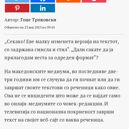
Автор:
Гоце Трпковски
Објавено на 23 мај 2025 во 09:01
„Секако! Еве малку изменета верзија на текстот,
со задржана смисла и стил“. „Дали сакате да ја
прилагодам веста за одреден формат“?
На македонските медиуми, во последниве две-
три години им се случува да ги почнат или да ги
завршат своите текстови со реченици како овие.
Ова не се инциденти што може да се најдат само
во онлајн-медиумите со човек-редакции. И
телевизија со национална покриеност заврши
текст на својот веб-сајт со ваква реченица.