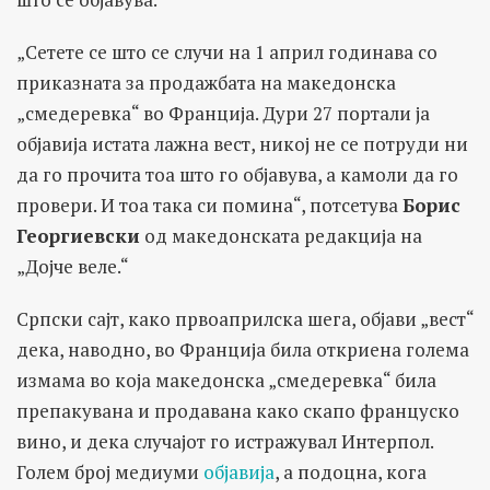
„Сетете се што се случи на 1 април годинава со
приказната за продажбата на македонска
„смедеревка“ во Франција. Дури 27 портали ја
објавија истата лажна вест, никој не се потруди ни
да го прочита тоа што го објавува, а камоли да го
провери. И тоа така си помина“, потсетува
Борис
Георгиевски
од македонската редакција на
„Дојче веле.“
Српски сајт, како првоаприлска шега, објави „вест“
дека, наводно, во Франција била откриена голема
измама во која македонска „смедеревка“ била
препакувана и продавана како скапо француско
вино, и дека случајот го истражувал Интерпол.
Голем број медиуми
објавија
, а подоцна, кога