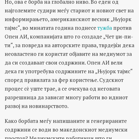
Но, ова е борба на глобално ниво. Во еден од
најголемите судири меѓу стариот и новиот свет на
информирањето, американскиот весник „Њујорк
тајмс“, во минатата година поднесе
тужба
против
Опен АИ, компанијата што го создаде „Чет џи-пи-
ти“, за повреда на авторските права, тврдејќи дека
неовластено ги користат објавите на медиумот за
да си создаваат свои содржини. Опен АИ вели
дека ги употребува содржините на „Њујорк тајмс“
според правилата за фер користење. Судскиот
процес сѐ уште трае, а се очекува од неговата
разрешница да зависат многу работи во идниот
развој на новинарството.
Како борбата меѓу напишаните и генерираните
содржини се води во македонскиот медиумски
простор? Медиумските работници што ги