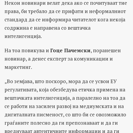
Некои новинари велат дека ако се почитуваат тие
права, би требало да се прифати и неформалниот
стандард да се информира читателот кога некоја
содржина е направена со вештачка
интелигенција.
На тоа повикува и
Гоце Пачемски
, поранешен
новинар, а денес експерт за комуникации и
маркетинг.
„Во земјава, што поскоро, мора да се усвои ЕУ
регулативата, која обезбедува етичка примена на
вештачката интелигенција, а паралелно на тоа да
се работи на засилен развој на медиумската и на
дигиталната писменост, со што би се овозможило
граѓаните полесно да ги препознаваат и да ги
вреднуваат автентичните информации и да ги