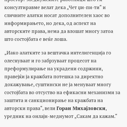
консултиравме велат дека „Чет џи-пи-ти“ и
сличните алатки носат дополнителен хаос во
информирањето, но дека, од аспект на
авторските права, нема да влошат многу затоа
што состојбата е веќе лоша.
„Иако алатките за вештачка интелигенција го
олеснуваат и го забрзуваат процесот на
преформулирање на украдени содржини,
правејќи ја кражбата потешка за директно
докажување, суштински не ја менуваат многу
состојбата во отсуство на ефикасни механизми за
заштита и санкционирање на кражбата на
авторски права“, вели
Горан Михајловски
,
уредник на онлајн-медиумот „Сакам да кажам.“