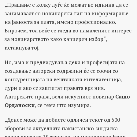
„Прашање е колку луѓе ќе можат во иднина да се
занимаваат со новинарски тип на информирање
на јавноста за плата, имено професионално.
Впрочем, тоа веќе се гледа во намалениот интерес
за новинарството како кариерен избор“,
истакнува тој.
Но, има и предвидувања дека и професијата на
создавање авторски содржини ќе се соочи со
конкуренцијата на вештачката интелигенција,
дури и ако се заштитат правата врз нив.
Авторските права, вели искусниот новинар
Сашо
Орданоски
, се тема што изумира.
„Денес може да добиете одличен текст од 500
зборови за актуелната пакистанско-индиска
воена криза за 15 секунди, на македонски јазик,