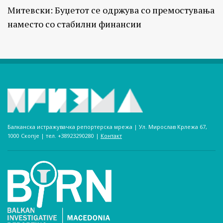
Митевски: Буџетот се одржува со премостувања
наместо со стабилни финансии
Балканска истражувачка репортерска мрежа | Ул. Мирослав Крлежа 67,
1000 Скопје | тел. +38923290280­ |
Контакт