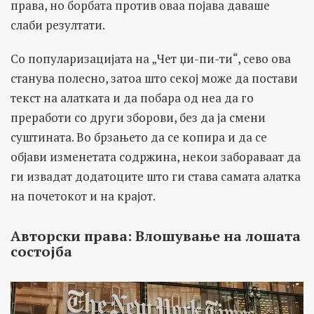
права, но борбата против оваа појава даваше
слаби резултати.
Со популаризацијата на „Чет џи-пи-ти“, сево ова
станува полесно, затоа што секој може да постави
текст на алатката и да побара од неа да го
преработи со други зборови, без да ја смени
суштината. Во брзањето да се копира и да се
објави изменетата содржина, некои забораваат да
ги извадат додатоците што ги става самата алатка
на почетокот и на крајот.
Авторски права: Влошување на лошата
состојба