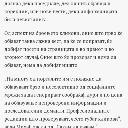
дознаа дека наседнале, дел од нив објавија и
корекции, или нови вести, дека информацијата
била невистинита.
Од аспект на броењето кликови, оние што прво ќе
објават таква лажна вест, па ќе се поправат, ќе
добијат посети на страницата и во првиот и во
вториот случај. Оние што ќе проверат и нема да
објават, нема да добијат ништо.
„На многу од порталите им е поважно да
објавуваат брзо и неселективно од социјалните
мрежи за да генерираат сообраќај, дури и по цена
на објавување непроверени информации и
последователни деманти. Професионалните
редакции што проверуваат, често губат кликови“,
вели Михајловски од „Сакам да кажам.“