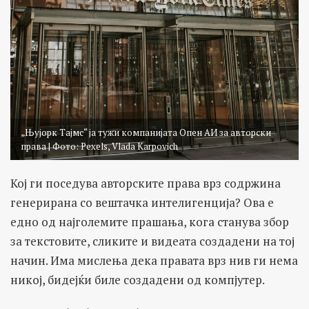
„Њујорк Тајмс“ ја тужи компанијата Опен АИ за авторски
права | Фото: Pexels, Vlada Karpovich
Кој ги поседува авторските права врз содржина
генерирана со вештачка интелигенција? Ова е
едно од најголемите прашања, кога станува збор
за текстовите, сликите и видеата создадени на тој
начин. Има мислења дека правата врз нив ги нема
никој, бидејќи биле создадени од компјутер.