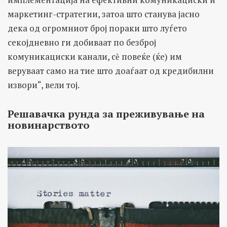
маркетинг-стратегии, затоа што станува јасно
дека од огромниот број пораки што луѓето
секојдневно ги добиваат по безброј
комуникациски канали, сѐ повеќе (ќе) им
веруваат само на тие што доаѓаат од кредибилни
извори“, вели тој.
Решавачка рунда за преживување на
новинарството