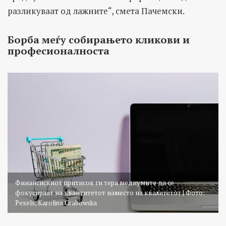
разликуваат од лажните“, смета Пачемски.
Борба меѓу собирањето кликови и
професионалноста
Финансискиот притисок ги тера медиумите да се
фокусираат на квантитетот наместо на квалитетот | Фото:
Pexels, Karolina Grabowska