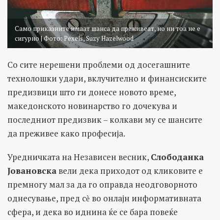
Само приказните имаат шанса да преживеат, но ни тоа не е
сигурно | Фото: Pexels, Suzy Hazelwood
Со сите нерешени проблеми од досегашните
технолошки удари, вклучително и финансиските
предизвици што ги донесе новото време,
македонското новинарство го дочекува и
последниот предизвик – колкави му се шансите
да преживее како професија.
Уредничката на Независен весник,
Слободанка
Јовановска
вели дека приходот од кликовите е
премногу мал за да го оправда неодговорното
однесување, пред сѐ во онлајн информативната
сфера, и дека во иднина ќе се бара повеќе