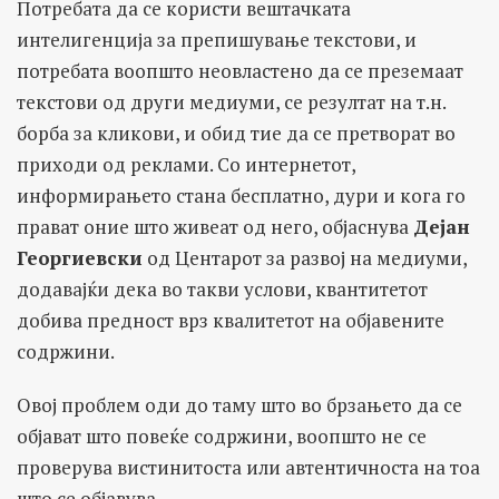
Потребата да се користи вештачката
интелигенција за препишување текстови, и
потребата воопшто неовластено да се преземаат
текстови од други медиуми, се резултат на т.н.
борба за кликови, и обид тие да се претворат во
приходи од реклами. Со интернетот,
информирањето стана бесплатно, дури и кога го
прават оние што живеат од него, објаснува
Дејан
Георгиевски
од Центарот за развој на медиуми,
додавајќи дека во такви услови, квантитетот
добива предност врз квалитетот на објавените
содржини.
Овој проблем оди до таму што во брзањето да се
објават што повеќе содржини, воопшто не се
проверува вистинитоста или автентичноста на тоа
што се објавува.