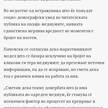
Во недостиг од истражувања што ќе понудат
социо-демографски увид во читателската
публика на онлајн-медиумите, нивната
единствена мерлива вредност во моментов е
бројот на посети.
Пачемски се согласува дека маркетиншкиот
модел што се базира исклучиво на бројот на
кликови ги тера медиумите да преземаат неточни
информации, па да се исправаат, но смета дека
тоа е ризичен начин на работа за нив.
„Сметам дека токму довербата што ја има
публиката во одреден медиум, ќе станува сѐ
позначаен фактор во процесот на креирање и
имплементација на ефективни комуникациски и