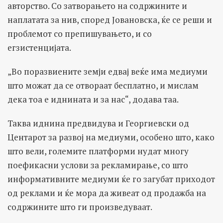
авторство. Со затворањето на содржините и
наплатата за нив, според Јовановска, ќе се реши и
проблемот со препишувањето, и со
егзистенцијата.
„Во поразвиените земји едвај веќе има медиуми
што можат да се отвораат бесплатно, и мислам
дека тоа е иднината и за нас“, додава таа.
Таква иднина предвидува и Георгиевски од
Центарот за развој на медиуми, особено што, како
што вели, големите платформи нудат многу
поефикасни услови за рекламирање, со што
информативните медиуми ќе го загубат приходот
од реклами и ќе мора да живеат од продажба на
содржините што ги произведуваат.