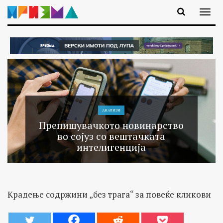
АНАЛИЗИ
Препишувачкото новинарство
во сојуз со вештачката
интелигенција
Крадење содржини „без трага“ за повеќе кликови