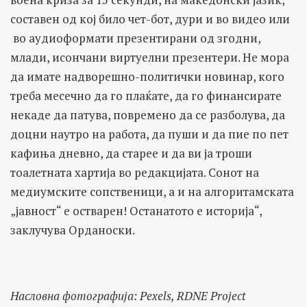
составен од кој било чет-бот, дури и во видео или
во аудиоформати презентирани од згодни,
млади, исончани виртуелни презентери. Не мора
да имате надворешно-политички новинар, кого
треба месечно да го плаќате, да го финансирате
некаде да патува, повремено да се разболува, да
доцни наутро на работа, да пуши и да пие по пет
кафиња дневно, да старее и да ви ја троши
тоалетната хартија во редакцијата. Сонот на
медиумските сопственици, а и на алгоритамската
„јавност“ е остварен! Останатото е историја“,
заклучува Орданоски.
Насловна фотографија: Pexels, RDNE Project