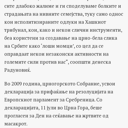
сите длабоко жалиме и ги споделуваме болките и
страдањата на нивните семејства, туку само однос
кон исполитизираните одлуки на Хашкиот
трибунал, кои, како и некои слични инструменти,
беа користени за создавање на црно-бела слика
на Србите како ‘лоши момци’, со цел да се
оправдаат некои незаконски активности на
големите сили против нас“, соопшти денеска
Радуновиќ.
Во 2009 година, црногорското Собрание, усвои
декларација за прифаќање на резолуцијата на
Европскиот парламент за Сребреница. Со
декларацијата, 11 јули во Црна Гора, беше
прогласен за Ден на сеќавање на жртвите од
масакрот.