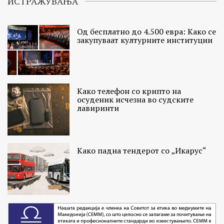
ИСТРАЖУВАЊА
Од бесплатно до 4.500 евра: Како се
закупуваат културните институции
Како телефон со крипто на
осуденик исчезна во судските
лавиринти
Како падна тендерот со „Икарус“