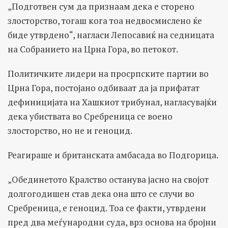
„Подготвен сум да признаам дека е сторено
злосторство, тогаш кога тоа недвосмислено ќе
биде утврдено“, нагласи Лепосавиќ на седницата
на Собранието на Црна Гора, во петокот.
Политичките лидери на просрпските партии во
Црна Гора, постојано одбиваат да ја прифатат
дефиницијата на Хашкиот трибунал, нагласувајќи
дека убиствата во Сребреница се воено
злосторство, но не и геноцид.
Реагираше и британската амбасада во Подгорица.
„Обединетото Кралство останува јасно на својот
долгогодишен став дека она што се случи во
Сребреница, е геноцид. Тоа се факти, утврдени
пред два меѓународни суда, врз основа на бројни