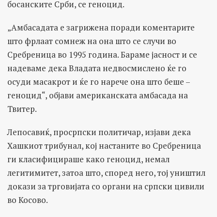
босанските Срби, се геноцид.
„Амбасадата е загрижена поради коментарите
што фрлаат сомнеж на она што се случи во
Сребреница во 1995 година. Бараме јасност и се
надеваме дека Владата недвосмислено ќе го
осуди масакрот и ќе го нарече она што беше –
геноцид“, објави американската амбасада на
Твитер.
Лепосавиќ, просрпски политичар, изјави дека
Хашкиот трибунал, кој настаните во Сребреница
ги класифицираше како геноцид, немал
легитимитет, затоа што, според него, тој уништил
докази за трговијата со органи на српски цивили
во Косово.