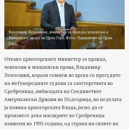
Владимир Лепосавиќ, министер за правда, човекови и
малцински права на Црна Гора. Фото: Парламент на Црна
Гора.
Откако црногорскиот министер за правда,
човекови и малцински права, Владимир
Лепосавиќ, изрази сомнеж во врска со пресудите
на меѓународните судови за злосторствата во
Сребреница, амбасадата на Соединетите
Американски Држави во Подгорица, во неделата
ја повика црногорската Влада, јасно да се
произнесе дека масакрите во Сребреница
извшени во 1995 година, од страна на силите на