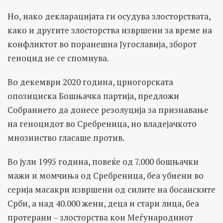
Но, иако декларацијата ги осудува злосторствата,
како и другите злосторства извршени за време на
конфликтот во поранешна Југославија, зборот
геноцид не се спомнува.
Во декември 2020 година, црногорската
опозициска Бошњачка партија, предложи
Собранието да донесе резолуција за признавање
на геноцидот во Сребреница, но владејачкото
мнозинство гласаше против.
Во јули 1995 година, повеќе од 7.000 бошњачки
мажи и момчиња од Сребреница, беа убиени во
серија масакри извршени од силите на босанските
Срби, а над 40.000 жени, деца и стари лица, беа
протерани – злосторства кои Меѓународниот