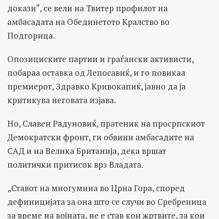
докази“, се вели на Твитер профилот на
амбасадата на Обединетото Кралство во
Подгорица.
Опозициските партии и граѓански активисти,
побараа оставка од Лепосавиќ, и го повикаа
премиерот, Здравко Кривокапиќ, јавно да ја
критикува неговата изјава.
Но, Славен Радуновиќ, пратеник на просрпскиот
Демократски фронт, ги обвини амбасадите на
САД и на Велика Британија, дека вршат
политички притисок врз Владата.
„Ставот на многумина во Црна Гора, според
дефиницијата за она што се случи во Сребреница
за време на војната, не е став кон жртвите, за кои