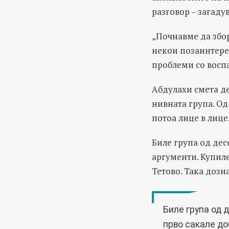
разговор – загаду
„Почнавме да збор
некои позаинтерес
проблеми со восп
Абдулахи смета д
нивната група. Од
потоа лице в лице
Биле група од дес
аргументи. Купил
Тетово. Така дозн
Биле група од 
прво сакале до