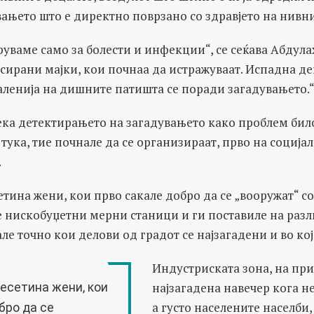
вањето што е директно поврзано со здравјето на нивн
уваме само за болести и инфекции“, се сеќава Абдула
ирани мајки, кои почнаа да истражуваат. Испадна де
аленија на дишните патишта се поради загадувањето.
ека детектирањето на загадувањето како проблем било
 тука, тие почнале да се организираат, прво на соција
.
етина жени, кои прво сакале добро да се „вооружат“ 
е нискобуџетни мерни станици и ги поставиле на раз
але точно кои делови од градот се најзагадени и во кој
Индустриската зона, на при
најзагадена навечер кога н
десетина жени, кои
а густо населените населби,
бро да се