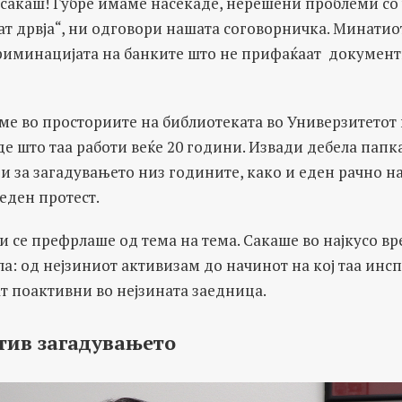
 сакаш! Ѓубре имаме насекаде, нерешени проблеми со
ат дрвја“, ни одговори нашата соговорничка. Минатиот
риминацијата на банките што не прифаќаат документ
ме во просториите на библиотеката во Универзитетот 
де што таа работи веќе 20 години. Извади дебела папк
и за загадувањето низ годините, како и еден рачно 
 еден протест.
и се префрлаше од тема на тема. Сакаше во најкусо в
а: од нејзиниот активизам до начинот на кој таа инс
ат поактивни во нејзината заедница.
тив загадувањето