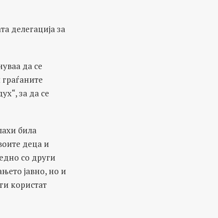
та делегација за
уваа да се
ш граѓаните
х“, за да се
лахи била
воите деца и
едно со други
ањето јавно, но и
 ги користат