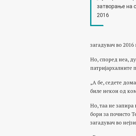
затворање на о
2016
загадувач во 2016
Но, според неа, д
патријархалните 
„А бе, седете дом
биле некои од ко
Но, таа не запира
бори за почисто Т
загадувач во нејз