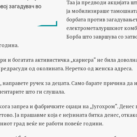
Таа ја предводи акцијата ш
вој загадувач во
ја мобилизираше тамошната
борбата против загадување
електрометалуршкиот комб
Борба што завршува со затв
 година.
ури и богатата активистичка „кариера“ не била доволна
предрасуди од околината. Неретко од женска адреса.
а, направете ручек за децата. Само барате причина да 
ментарите што ги слушала.
 кога запреа и фабричките оџаци на „Југохром“. Денес
етово. Ја прашавме која е нејзината битка денес, отка
иниот град веќе не работи повеќе години.