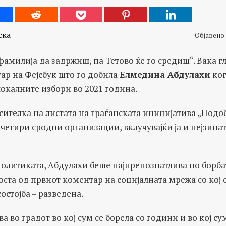
ска
Објавено 
фамилија да задржиш, па Тетово ќе го средиш“. Вака г
ар на Фејсбук што го добила
Елмедина Абдулахи
ког
локалните избори во 2021 година.
ителка на листата на граѓанската иницијатива „Подоб
 четири сродни организации, вклучувајќи ја и нејзина
политиката, Абдулахи беше најпрепознатлива по борбат
оста од првиот коментар на социјалната мрежа со кој 
остојба – разведена.
ва во градот во кој сум се борела со години и во кој с