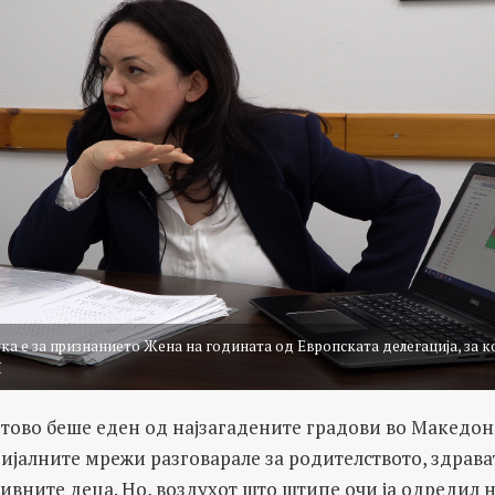
а е за признанието Жена на годината од Европската делегација, за к
Н
етово беше еден од најзагадените градови во Македони
ијалните мрежи разговарале за родителството, здрава
ивните деца. Но, воздухот што штипе очи ја одредил н