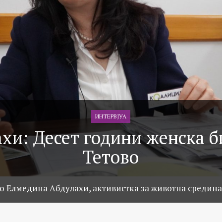
ИНТЕРВЈУА
хи: Десет години женска б
Тетово
со Елмедина Абдулахи, активистка за животна средина