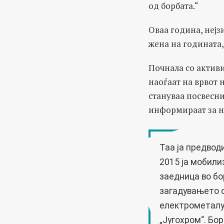
од борбата.“
Оваа година, нејз
жена на годината,
Почнала со активи
наоѓаат на врвот 
стануваа посвесни
информираат за н
Таа ја предвод
2015 ја мобил
заедница во бо
загадувањето 
електрометал
„Југохром“
. Бо