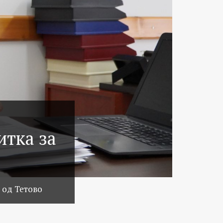
итка за
 од Тетово