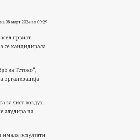
на 08 март 2024 во 09:29
ласел првиот
а се кандидирала
ро за Тетово“,
та организација
а за чист воздух.
се алудира на
ум имала резултати