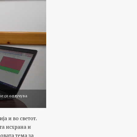
ое се одлучува
ја и во светот.
та исхрана и
овата тема за