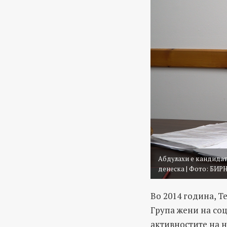
Абдулахи е кандидатк
денеска | Фото: БИР
Во 2014 година, Т
Група жени на соц
активностите на н