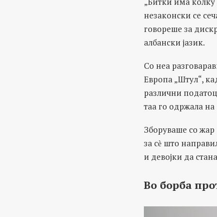
„Битки има колку
незаконски се сеч
говореше за диск
албански јазик.
Со неа разговарав
Европа „Штул“, ка
различни податоц
таа го одржала на
Зборуваше со жар 
за с
ѐ
што направил
и девојки да стан
Во борба про