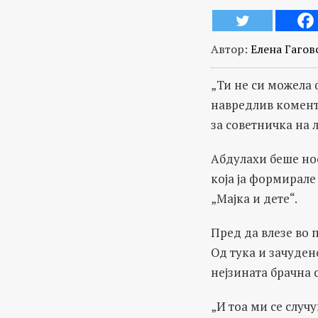
Автор:
Елена Гагов
„Ти не си можела 
навредлив комент
за советничка на 
Абдулахи беше нос
која ја формирале
„Мајка и дете“.
Пред да влезе во 
Од тука и зачуден
нејзината брачна с
„И тоа ми се случу