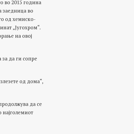
то во 2015 година
 заедница во
то од
хемиско-
инат „Југохром“
.
орање на овој
 за да ги сопре
излезете од дома“,
 продолжува да се
ко најголемиот