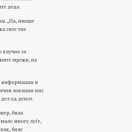
ите деца.
хи. „Па, имаше
ка сите тие
“
 клучно за
лните мрежи, па
со информации и
лични локации низ
 дел од денот.
мер, била
емало многу луѓе,
 пак, биле