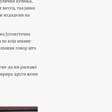
 улични кучиња,
 месец, таа јавно
и издадени на
на Југоисточна
а во која имаше
напишан говор што
реме да ни раскаже
пирира други жени