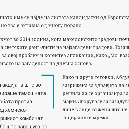
иното име се најде на листата кандидатки од Европска
 но таа е активна од многу порано.
змот во 2014 година, кога македонските градови почн
на светските ранг-листи на најзагадени градови. Тога
 за овој проблем и користеа апликации, како „Мој возду
ивото на загаденост на дневна основа.
Како и други тетовки, Абду
загрижена за здравјето на с
и акцијата што во
решила да се организира за
изираше тамошната
мајки. Зборувале за загадув
рбата против
лице в лице со жени што не
од
хемиско-
социјалните мрежи.
уршкиот комбинат
рба што завршува со