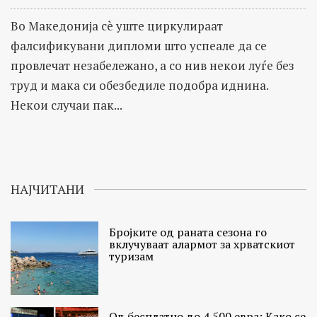
Во Македонија сè уште циркулираат
фалсификувани дипломи што успеале да се
провлечат незабележано, а со нив некои луѓе без
труд и мака си обезбедиле подобра иднина.
Некои случаи пак...
НАЈЧИТАНИ
Бројките од раната сезона го
вклучуваат алармот за хрватскиот
туризам
Од бесплатно до 4.500 евра: Како се