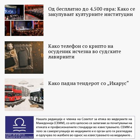
Од бесплатно до 4.500 евра: Како се
закупуваат културните институции
Како телефон со крипто на
осуденик исчезна во судските
лавиринти
Како падна тендерот со „Икарус“