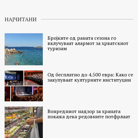
НАЈЧИТАНИ
Бројките од раната сезона го
вклучуваат алармот за хрватскиот
туризам
Од бесплатно до 4.500 евра: Како се
закупуваат културните институции
Вонредниот надзор за храната
покажа дека редовните потфрлаат