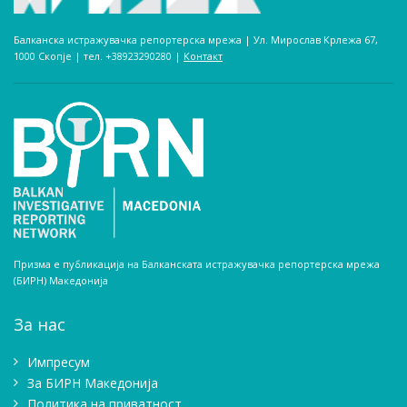
Балканска истражувачка репортерска мрежа | Ул. Мирослав Крлежа 67,
1000 Скопје | тел. +38923290280­ |
Контакт
Призма е публикација на Балканската истражувачка репортерска мрежа
(БИРН) Македонија
За нас
Импресум
Зa БИРН Македонија
Политика на приватност