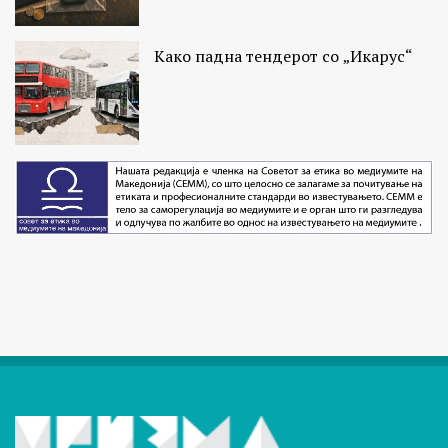
Како падна тендерот со „Икарус“