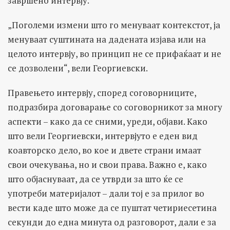
завршено интервју.
„Поголеми измени што го менуваат контекстот, ја
менуваат суштината на дадената изјава или на
целото интервју, во принцип не се прифаќаат и не
се дозволени“, вели Георгиевски.
Правењето интервју, според соговорниците,
подразбира договарање со соговорникот за многу
аспекти – како да се сними, уреди, објави. Како
што вели Георгиевски, интервјуто е еден вид
коавторско дело, во кое и двете страни имаат
свои очекувања, но и свои права. Важно е, како
што објаснуваат, да се утврди за што ќе се
употреби материјалот – дали тој е за прилог во
вести каде што може да се пуштат четириесетина
секунди до една минута од разговорот, дали е за