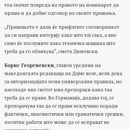
тоа значат повреда на правото на новинарот да
праша и да добие одговор на своите прашања.
„Прашањето е дали ќе прифатите соговорникот
да си направи интервју како што тој сака, а вие
само ќе послужите како техничка машина што
треба да го обликува“, смета Димoвски.
Борис Георгиевски
, главен уредник на
македонската редакција на Дојче веле, вели дека
за авторизацијата нема универзални правила, но
насекаде низ светот има препораки како таа
треба да се прави. Во Германија, додава тој, се
препорачува таа да се прави исклучиво поради
фактички, лингвистички или граматички грешки,
поситни работи што може да се исправат во