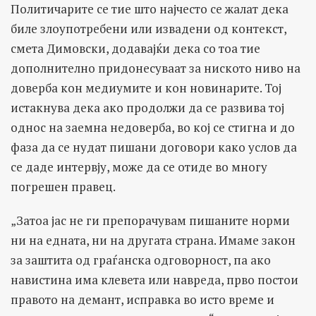
Политичарите се тие што најчесто се жалат дека
биле злоупотребени или извадени од контекст,
смета Димовски, додавајќи дека со тоа тие
дополнително придонесуваат за ниското ниво на
доверба кон медиумите и кон новинарите. Тој
истакнува дека ако продолжи да се развива тој
однос на заемна недоверба, во кој се стигна и до
фаза да се нудат пишани договори како услов да
се даде интервју, може да се отиде во многу
погрешен правец.
„Затоа јас не ги препорачувам пишаните норми
ни на едната, ни на другата страна. Имаме закон
за заштита од граѓанска одговорност, па ако
навистина има клевета или навреда, прво постои
правото на демант, исправка во исто време и