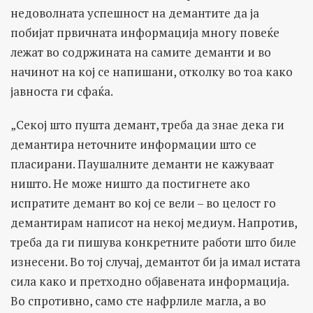
недоволната успешност на демантите да ја
побијат првичната информација многу повеќе
лежат во содржината на самите деманти и во
начинот на кој се напишани, отколку во тоа како
јавноста ги сфаќа.
„Секој што пушта демант, треба да знае дека ги
демантира неточните информации што се
пласирани. Паушалните деманти не кажуваат
ништо. Не може ништо да постигнете ако
испратите демант во кој се вели – во целост го
демантирам написот на некој медиум. Напротив,
треба да ги пишува конкретните работи што биле
изнесени. Во тој случај, демантот би ја имал истата
сила како и претходно објавената информација.
Во спротивно, само сте нафрлиле магла, а во