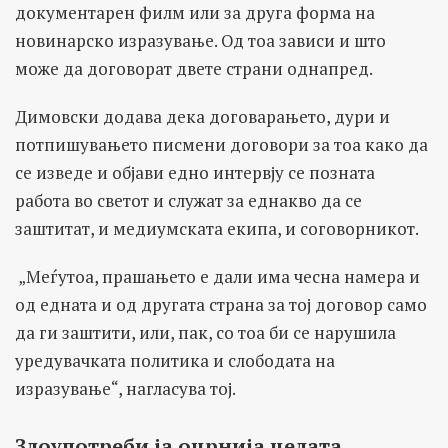
документарен филм или за друга форма на
новинарско изразување. Од тоа зависи и што
може да договорат двете страни однапред.
Димовски додава дека договарањето, дури и
потпишувањето писмени договори за тоа како да
се изведе и објави едно интервју се позната
работа во светот и служат за еднакво да се
заштитат, и медиумската екипа, и соговорникот.
„Меѓутоа, прашањето е дали има чесна намера и
од едната и од другата страна за тој договор само
да ги заштити, или, пак, со тоа би се нарушила
уредувачката политика и слободата на
изразување“, нагласува тој.
Злоупотреби ја оцрнија целата