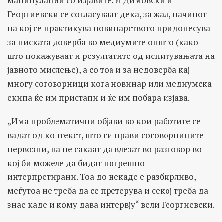
манипулации со изјавите. И Димовски и
Георгиевски се согласуваат дека, за жал, начинот
на кој се практикува новинарството придонесува
за ниската доверба во медиумите општо (како
што покажуваат и резултатите од испитувањата на
јавното мислење), а со тоа и за недоверба кај
многу соговорници кога новинар или медиумска
екипа ќе им пристапи и ќе им побара изјава.
„Има проблематични објави во кои работите се
вадат од контекст, што ги прави соговорниците
нервозни, па не сакаат да влезат во разговор во
кој би можеле да бидат погрешно
интерпретирани. Тоа до некаде е разбирливо,
меѓутоа не треба да се претерува и секој треба да
знае каде и кому дава интервју“ вели Георгиевски.