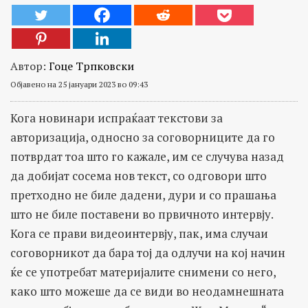
Автор:
Гоце Трпковски
Објавено на 25 јануари 2023 во 09:43
Кога новинари испраќаат текстови за
авторизација, односно за соговорниците да го
потврдат тоа што го кажале, им се случува назад
да добијат сосема нов текст, со одговори што
претходно не биле дадени, дури и со прашања
што не биле поставени во првичното интервју.
Кога се прави видеоинтервју, пак, има случаи
соговорникот да бара тој да одлучи на кој начин
ќе се употребат материјалите снимени со него,
како што можеше да се види во неодамнешната