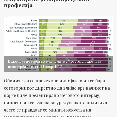
професија
Целосната доверба во медиумите е 7 отсто, а целосната
недоверба 20 отсто | Извор: ИРИ
Обидите да се пречекори линијата и да се бара
соговорникот директно да влијае врз начинот на
кој ќе биде презентирано неговото интервју,
односно да се вмеша во уредувачката политика,
често се правдаат со минати искуства на