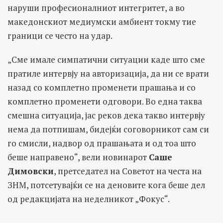
наруши професионалниот интегритет, а во
македонскиот медиумски амбиент токму тие
граници се често на удар.
„Сме имале симпатични ситуации каде што сме
пратиле интервју на авторизација, да ни се врати
назад со комплетно променети прашања и со
комплетно променети одговори. Во една таква
смешна ситуација, јас реков дека такво интервју
нема да потпишам, бидејќи соговорникот сам си
го смисли, надвор од прашањата и од тоа што
беше направено“, вели новинарот
Саше
Димoвски
, претседател на Советот на честа на
ЗНМ, потсетувајќи се на деновите кога беше дел
од редакцијата на неделникот „Фокус“.