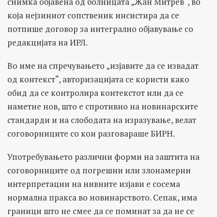
снимка објавена од болницата „Жан Митрев“, во
која нејзиниот сопственик инсистира да се
потпише договор за интегрално објавување со
редакцијата на ИРЛ.
Во име на спречувањето „изјавите да се извадат
од контекст“, авторизацијата се користи како
обид да се контролира контекстот или да се
наметне нов, што е спротивно на новинарските
стандарди и на слободата на изразување, велат
соговорниците со кои разговараше БИРН.
Употребувањето различни форми на заштита на
соговорниците од погрешни или злонамерни
интерпретации на нивните изјави е сосема
нормална пракса во новинарството. Сепак, има
граници што не смее да се поминат за да не се