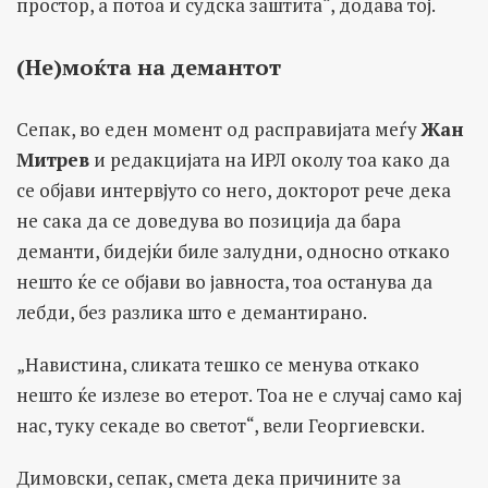
простор, а потоа и судска заштита“, додава тој.
(Не)моќта на демантот
Сепак, во еден момент од расправијата меѓу
Жан
Митрев
и редакцијата на ИРЛ околу тоа како да
се објави интервјуто со него, докторот рече дека
не сака да се доведува во позиција да бара
деманти, бидејќи биле залудни, односно откако
нешто ќе се објави во јавноста, тоа останува да
лебди, без разлика што е демантирано.
„Навистина, сликата тешко се менува откако
нешто ќе излезе во етерот. Тоа не е случај само кај
нас, туку секаде во светот“, вели Георгиевски.
Димовски, сепак, смета дека причините за