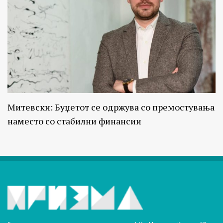
Митевски: Буџетот се одржува со премостувања
наместо со стабилни финансии