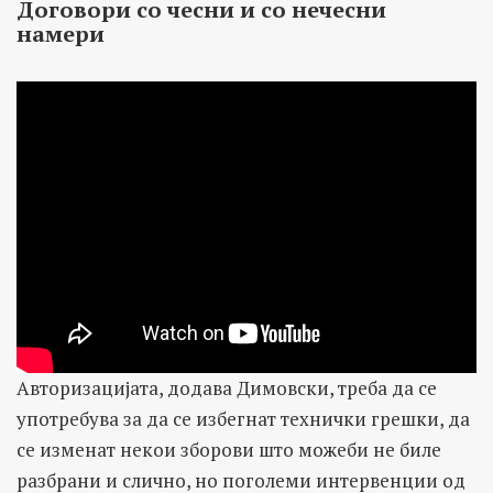
Договори со чесни и со нечесни
намери
Авторизацијата, додава Димoвски, треба да се
употребува за да се избегнат технички грешки, да
се изменат некои зборови што можеби не биле
разбрани и слично, но поголеми интервенции од