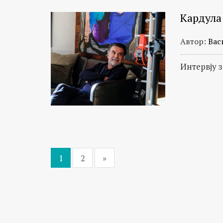
Кардула
Автор:
Вас
Интервју 
1
2
»