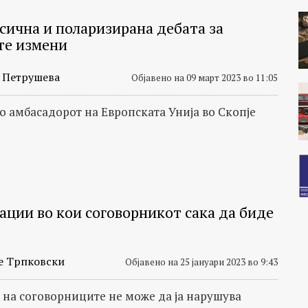
ксична и поларизирана дебата за
те измени
 Петрушева
Објавено на 09 март 2023 во 11:05
со амбасадорот на Европската Унија во Скопје
ации во кои соговорникот сака да биде
е Трпковски
Објавено на 25 јануари 2023 во 9:43
 на соговорниците не може да ја нарушува