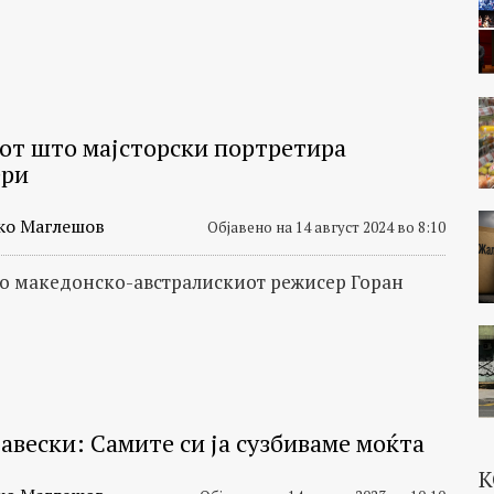
от што мајсторски портретира
ери
ко Маглешов
Објавено на 14 август 2024 во 8:10
со македонско-австралискиот режисер Горан
авески: Самите си ја сузбиваме моќта
К