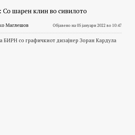
: Со шарен клин во сивилото
ко Маглешов
Објавено на 05 јануари 2022 во 10:47
за БИРН со графичкиот дизајнер Зоран Кардула