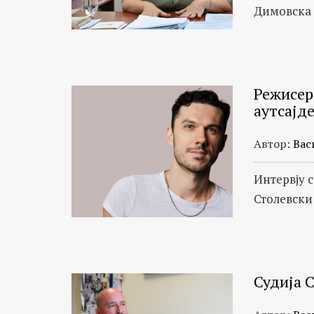
Димовска
Режисер
аутсајд
Автор:
Вас
Интервју 
Столевски
Судија С