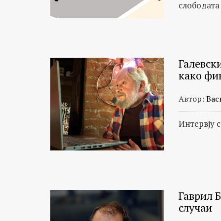
слободата
Галевск
како фи
Автор:
Вас
Интервју 
Гаврил Б
случаи