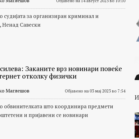
ко Маглешов
Објавено на 14 август 2023 во 10:10
со судијата за организиран криминал и
, Ненад Савески
силева: Заканите врз новинари повеќе
нтернет отколку физички
ко Маглешов
Објавено на 03 мај 2023 во 7:54
со обвинителката што координира предмети
оштетени и пријавени се новинари