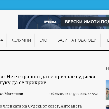
ЊA
КОЛУМНИ
БЛОГ
БАЗИ НА ПОДАТОЦИ
Т
Н
а: Не е страшно да се признае судиска
туку да се прикрие
ко Маглешов
Објавено на 16 јуни 2026 во 9:48
со членката на Судскиот совет, Антоанета