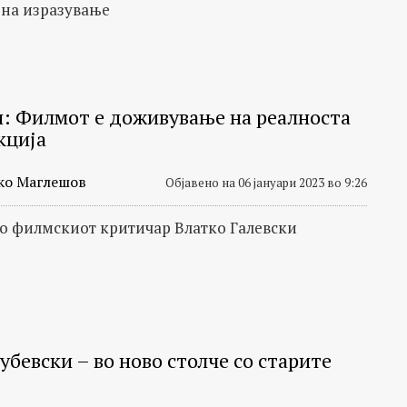
 на изразување
и: Филмот е доживување на реалноста
кција
ко Маглешов
Објавено на 06 јануари 2023 во 9:26
со филмскиот критичар Влатко Галевски
убевски – во ново столче со старите