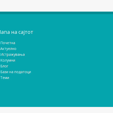
апа на сајтот
Почетна
Актуелно
Истражувањa
Колумни
Блог
Бази на податоци
Теми