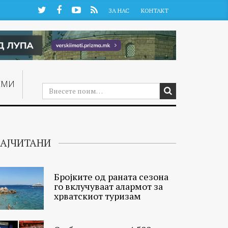
Twitter
Facebook
YouTube
RSS
ЗА НАС
КОНТАКТ
ЕМИ
АЈЧИТАНИ
Бројките од раната сезона
го вклучуваат алармот за
хрватскиот туризам