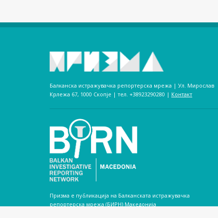
Балканска истражувачка репортерска мрежа | Ул. Мирослав
Крлежа 67, 1000 Скопје | тел. +38923290280­ |
Контакт
Призма е публикација на Балканската истражувачка
репортерска мрежа (БИРН) Македонија