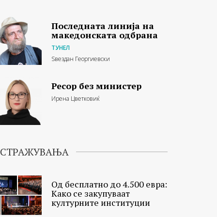
Последната линија на
македонската одбрана
ТУНЕЛ
Ѕвездан Георгиевски
Ресор без министер
Ирена Цветковиќ
ИСТРАЖУВАЊА
Од бесплатно до 4.500 евра:
Како се закупуваат
културните институции