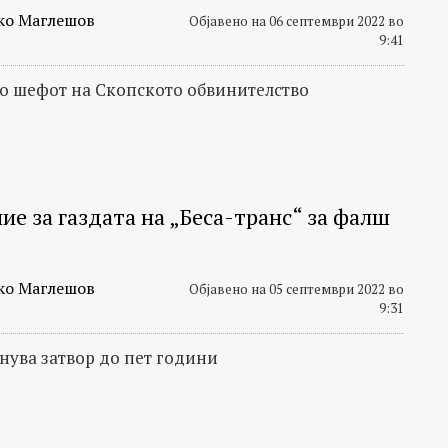
ко Маглешов
Објавено на 06 септември 2022 во
9:41
со шефот на Скопското обвинителство
ие за газдата на „Беса-транс“ за фалш
ко Маглешов
Објавено на 05 септември 2022 во
9:31
анува затвор до пет години