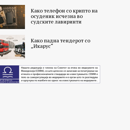
Како телефон со крипто на
осуденик исчезна во
судските лавиринти
Како падна тендерот со
„Икарус“