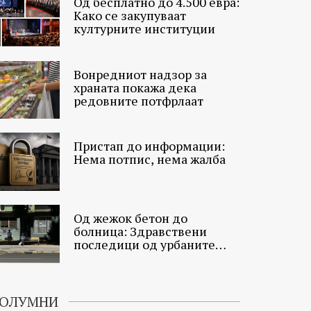
Од бесплатно до 4.500 евра:
Како се закупуваат
културните институции
Вонредниот надзор за
храната покажа дека
редовните потфрлаат
Пристап до информации:
Нема потпис, нема жалба
Од жежок бетон до
болница: Здравствени
последици од урбаните
топлински острови
ОЛУМНИ