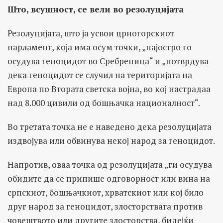
Што
,
всушност
,
се вели во резолуцијата
Резолуцијата, што ја усвои црногорскиот
парламент, која има осум точки, „најостро го
осудува геноцидот во Сребреница“ и „потврдува
дека геноцидот се случил на територијата на
Европа по Втората светска војна, во кој настрадаа
над 8.000 цивили од бошњачка националност“.
Во третата точка не е наведено дека резолуцијата
издвојува или обвинува некој народ за геноцидот.
Напротив, оваа точка од резолуцијата „ги осудува
обидите да се припише одговорност или вина на
српскиот, бошњачкиот, хрватскиот или кој било
друг народ за геноцидот, злосторствата против
човештвото или другите злосторства, бидејќи