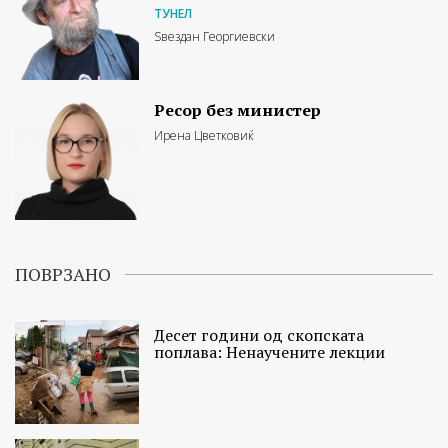
ТУНЕЛ
Ѕвездан Георгиевски
Ресор без министер
Ирена Цветковиќ
ПОВРЗАНО
Десет години од скопската
поплава: Ненаучените лекции