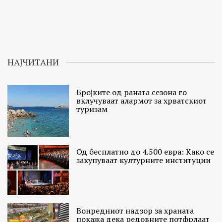
НАЈЧИТАНИ
Бројките од раната сезона го
вклучуваат алармот за хрватскиот
туризам
Од бесплатно до 4.500 евра: Како се
закупуваат културните институции
Вонредниот надзор за храната
покажа дека редовните потфрлаат