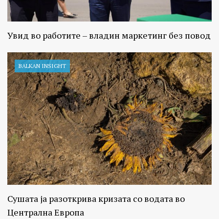
Увид во работите – владин маркетинг без повод
BALKAN INSIGHT
Сушата ја разоткрива кризата со водата во
Централна Европа