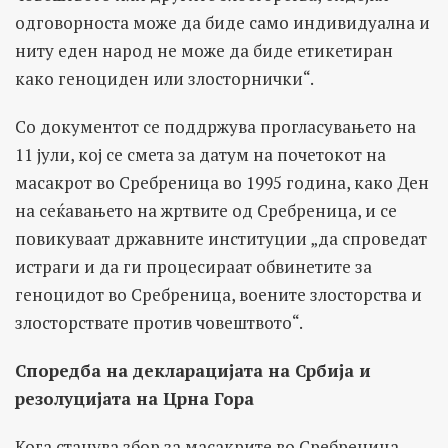
одговорноста може да биде само индивидуална и
ниту еден народ не може да биде етикетиран
како геноциден или злосторнички“.
Со документот се поддржува прогласувањето на
11 јули, кој се смета за датум на почетокот на
масакрот во Сребреница во 1995 година, како Ден
на сеќавањето на жртвите од Сребреница, и се
повикуваат државните институции „да спроведат
истраги и да ги процесираат обвинетите за
геноцидот во Сребреница, воените злосторства и
злосторствате против човештвото“.
Споредба на декларацијата на Србија и
резолуцијата на Црна Гора
Кога станува збор за масакрите во Сребреница,