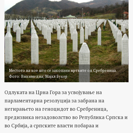
Местото на кое што се закопани жртвите од Сребреница.
Фото: Викимедиа; Мајкл Букер
Одлуката на Црна Гора за усвојување на
парламентарна резолуција за забрана на
негирањето на геноцидот во Сребреница,
предизвика незадоволство во Република Српска и
во Србија, а српските власти побараа и