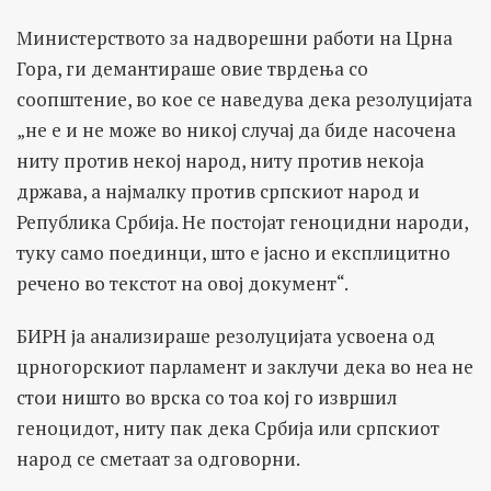
Министерството за надворешни работи на Црна
Гора, ги демантираше овие тврдења со
соопштение, во кое се наведува дека резолуцијата
„не е и не може во никој случај да биде насочена
ниту против некој народ, ниту против некоја
држава, а најмалку против српскиот народ и
Република Србија. Не постојат геноцидни народи,
туку само поединци, што е јасно и експлицитно
речено во текстот на овој документ“.
БИРН ја анализираше резолуцијата усвоена од
црногорскиот парламент и заклучи дека во неа не
стои ништо во врска со тоа кој го извршил
геноцидот, ниту пак дека Србија или српскиот
народ се сметаат за одговорни.