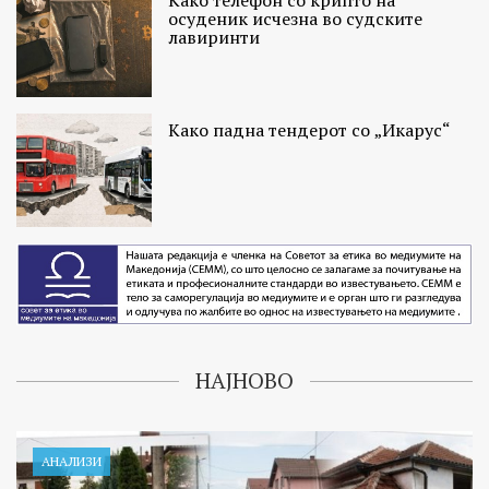
Како телефон со крипто на
осуденик исчезна во судските
лавиринти
Како падна тендерот со „Икарус“
НАЈНОВО
АНАЛИЗИ