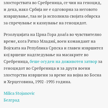
злосторствата во Сребреница, се чин на геноцид,
и дека, иако Србија не е одговорна за неговото
извршување, таа не ја исполнила својата обврска
за спречување и казнување на геноцидот.
Резолуцијата на Црна Гора доаѓа во чувствително
време, кога Ратко Младиќ, воен командант на
Војската на Република Српска и главен извршител
кој вршеше надгледување на масакрите во
Сребреница,
беше осуден на доживотен затвор
за
геноцидот во Сребреница и за други воени
злосторства извршени за време на војна во Босна
и Херцеговина, 1992 -1995 година.
Milica Stojanovic
Белград