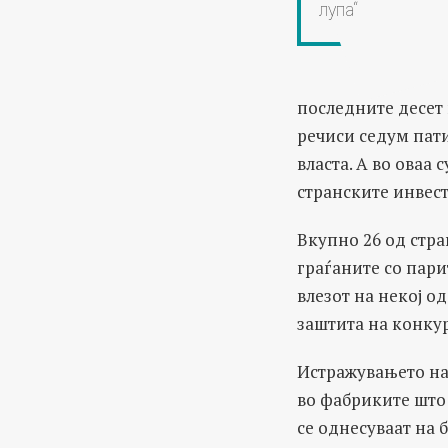
лупа“
последните десет
речиси седум пати
власта. А во оваа
странските инвес
Вкупно 26 од стр
граѓаните со пари
влезот на некој о
заштита на конкур
Истражувањето на
во фабриките што 
се однесуваат на 