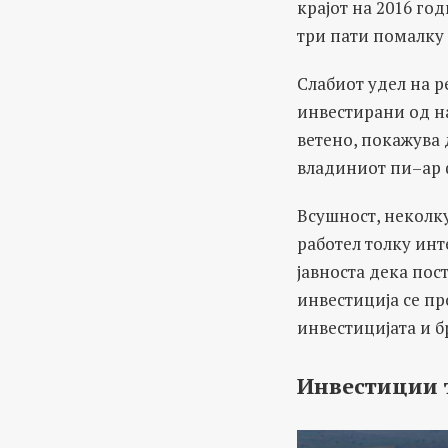
крајот на 2016 го
три пати помалку 
Слабиот удел на р
инвестирани од н
ветено, покажува 
владиниот пи–ар ф
Всушност, неколк
работел толку ин
јавноста дека пос
инвестиција се пр
инвестицијата и б
Инвестиции 