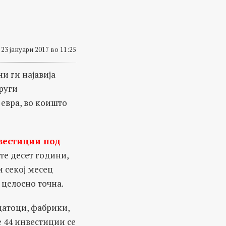
23 јануари 2017 во 11:25
и ги најавија
други
 евра, во коишто
вестиции под
те десет години,
 секој месец
 целосно точна.
датоци, фабрики,
е 44 инвестиции се