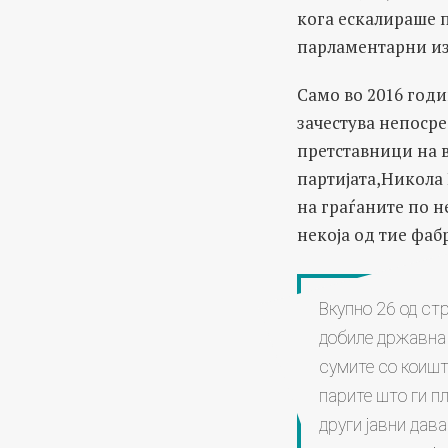
кога ескалираше 
парламентарни из
Само во 2016 год
зачестува непосре
претставници на 
партијата,Никола 
на граѓаните по н
некоја од тие фаб
Вкупно 26 од ст
добиле државна
сумите со коишт
парите што ги пл
други јавни дав