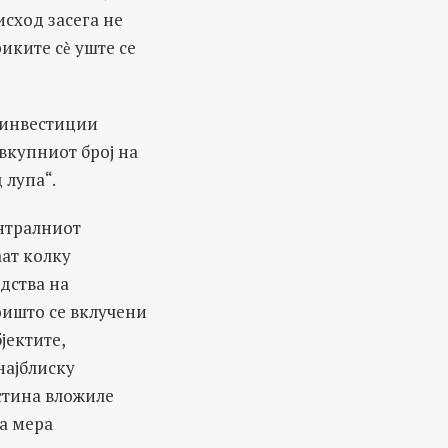
исход засега не
иките сѐ уште се
 инвестиции
вкупниот број на
 лупа“.
нтралниот
аат колку
дства на
оишто се вклучени
јектите,
најблиску
стина вложиле
ла мера