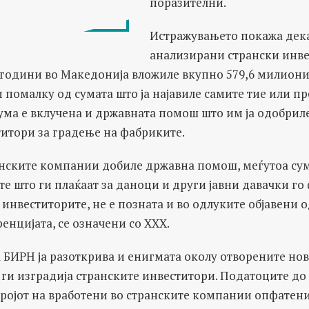
поразителни.
Истражувањето покажа дека
анализирани странски инве
 години во Македонија вложиле вкупно 579,6 милиони 
 помалку од сумата што ја најавиле самите тие или п
 сума е вклучена и државната помош што им ја одобрил
титори за градење на фабриките.
анските компании добиле државна помош, меѓутоа су
те што ги плаќаат за даноци и други јавни давачки г
д инвеститорите, не е позната и во одлуките објавени 
енцијата, се означени со XXX.
 БИРН ја разоткрива и енигмата околу отворените нов
ги изградија странските инвеститори. Податоците до 
бројот на вработени во странските компании опфатени