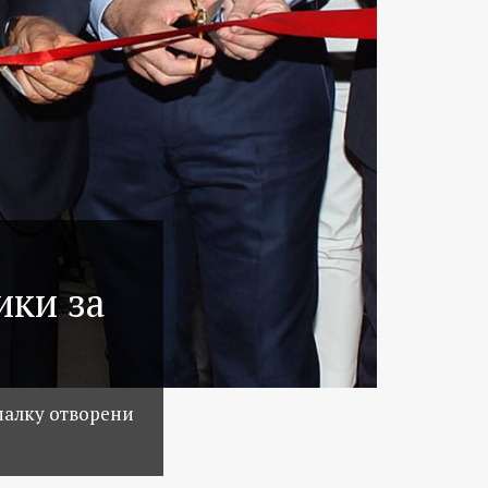
ики за
малку отворени