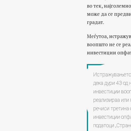
во тек, најголеми
може да се предви
градат.
Меѓутоа, истражу
воопшто не се реа
инвестиции опфат
Истражувањето
дека дури 43 од 
инвестиции вооп
реализираа или п
речиси третина 
инвестиции опфа
податоци „Стран