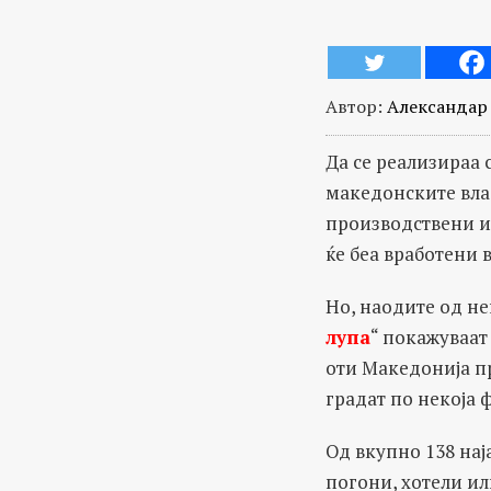
Автор:
Александар 
Да се реализираа 
македонските влас
производствени ил
ќе беа вработени 
Но, наодите од н
лупа
“ покажуваат
оти Македонија п
градат по некоја 
Од вкупно 138 нај
погони, хотели ил