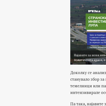
Најавите за нови инв
политичката криза, 
Доколку се анали
станувало збор з
темелници или па
интензивирале ос
Па така, најавите