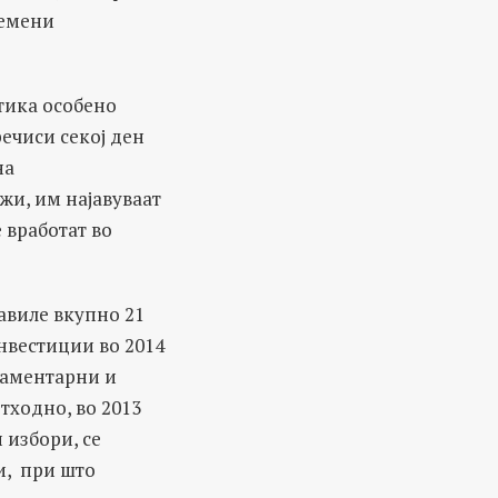
ремени
тика особено
ечиси секој ден
на
жи, им најавуваат
 вработат во
јавиле вкупно 21
нвестиции во 2014
ламентарни и
тходно, во 2013
 избори, се
и, при што