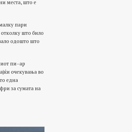
ни места, што е
омалку пари
 отколку што било
увало одошто што
ниот пи–ар
ајќи очекувања во
што една
фри за сумата на