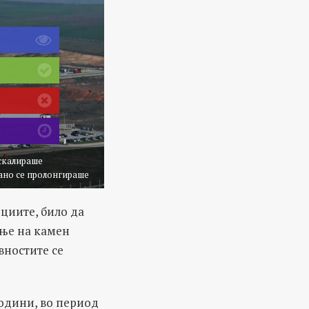
ескалираше
ано се пролонгираше
циите, било да
ање на камен
вностите се
години, во период