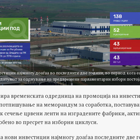
естиции најмногу доаѓаа во последните две години, во период кога 
а датумот за одржување на предвремени парламентарни избори постој
зира временската одредница на промоција на инвести
а потпишување на меморандум за соработка, поставув
к сечење црвени ленти на изградените фабрики, акти
обено во пресрет на изборни циклуси.
 за нови инвестиции најмногу доаѓаа последните две 