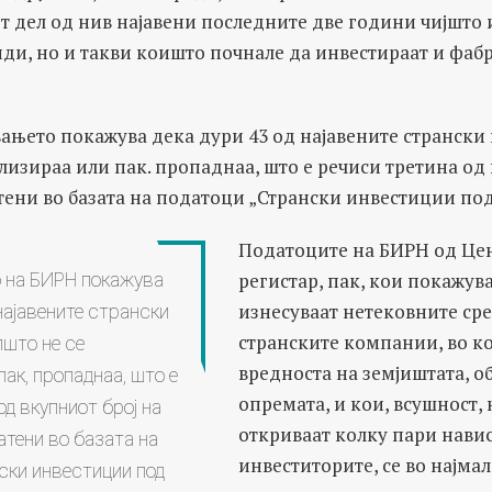
от дел од нив најавени последните две години чијшто 
ди, но и такви коишто почнале да инвестираат и фабр
вањето покажува дека дури 43 од најавените странски
лизираа или пак. пропаднаа, што е речиси третина од 
ени во базата на податоци „Странски инвестиции под
Податоците на БИРН од Це
регистар, пак, кои покажув
 на БИРН покажува
изнесуваат нетековните сре
најавените странски
странските компании, во к
што не се
вредноста на земјиштата, об
ак, пропаднаа, што е
опремата, и кои, всушност, 
од вкупниот број на
откриваат колку пари нави
тени во базата на
инвеститорите, се во најма
ски инвестиции под