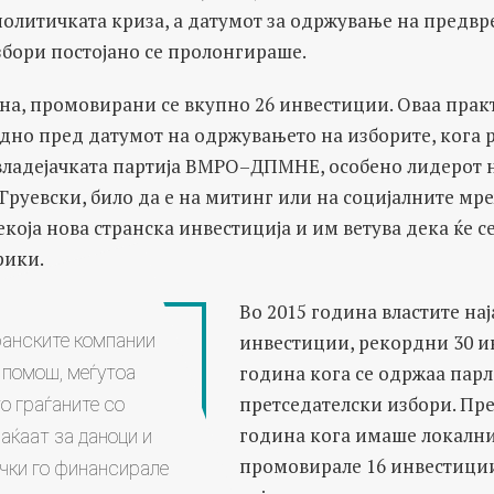
политичката криза, а датумот за одржување на предв
бори постојано се пролонгираше.
ина, промовирани се вкупно 26 инвестиции. Оваа прак
дно пред датумот на одржувањето на изборите, кога р
владејачката партија ВМРО–ДПМНЕ, особено лидерот 
Груевски, било да е на митинг или на социјалните мре
екоја нова странска инвестиција и им ветува дека ќе се
рики.
Во 2015 година властите на
инвестиции, рекордни 30 и
ранските компании
година кога се одржаа пар
 помош, меѓутоа
претседателски избори. Пре
о граѓаните со
година кога имаше локални
аќаат за даноци и
промовирале 16 инвестици
ачки го финансирале