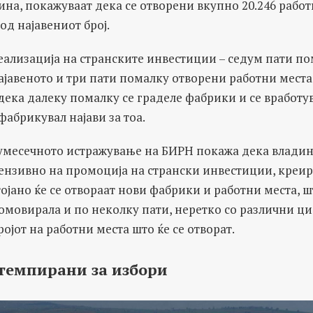
дина, покажуваат дека се отворени вкупно 20.246 работ
од најавениот број.
еализација на странските инвестиции – седум пати п
ајавеното и три пати помалку отворени работни места
дека далеку помалку се граделе фабрики и се вработ
абрикувал најави за тоа.
умесечното истражување на БИРН покажа дека влади
тензивно на промоција на странски инвестиции, креир
тојано ќе се отвораат нови фабрики и работни места, 
омовирала и по неколку пати, неретко со различни ци
ројот на работни места што ќе се отворат.
темпирани за избори