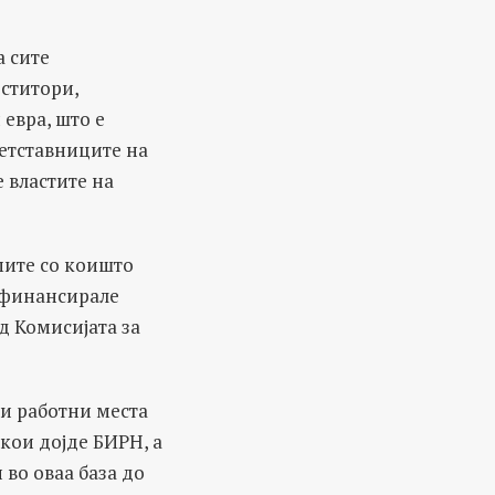
 сите
ститори,
евра, што е
ретставниците на
е властите на
мите со коишто
о финансирале
од Комисијата за
и работни места
кои дојде БИРН, а
 во оваа база до