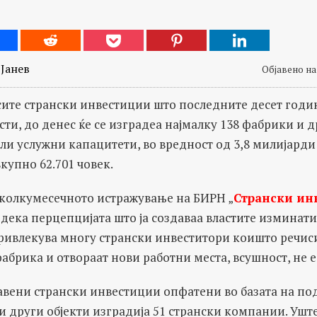
Јанев
Објавено на 
сите странски инвестиции што последните десет годин
ти, до денес ќе се изградеа најмалку 138 фабрики и 
и услужни капацитети, во вредност од 3,8 милијарди
вкупно 62.701 човек.
еколкумесечното истражување на БИРН „
Странски ин
 дека перцепцијата што ја создаваа властите изминати
ривлекува многу странски инвеститори коишто речиси
фабрика и отвораат нови работни места, всушност, не е
авени странски инвестиции опфатени во базата на по
и други објекти изградија 51 странски компании. Ушт