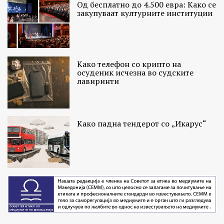
Од бесплатно до 4.500 евра: Како се
закупуваат културните институции
Како телефон со крипто на
осуденик исчезна во судските
лавиринти
Како падна тендерот со „Икарус“