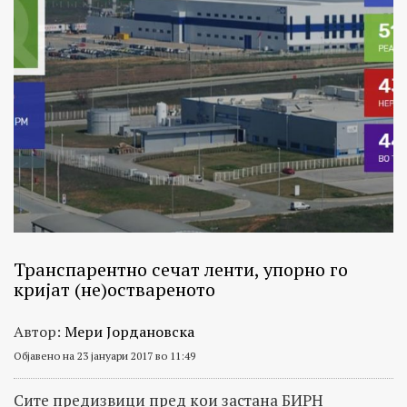
Транспарентно сечат ленти, упорно го
кријат (не)оствареното
Автор:
Мери Јордановска
Објавено на 23 јануари 2017 во 11:49
Сите предизвици пред кои застана БИРН