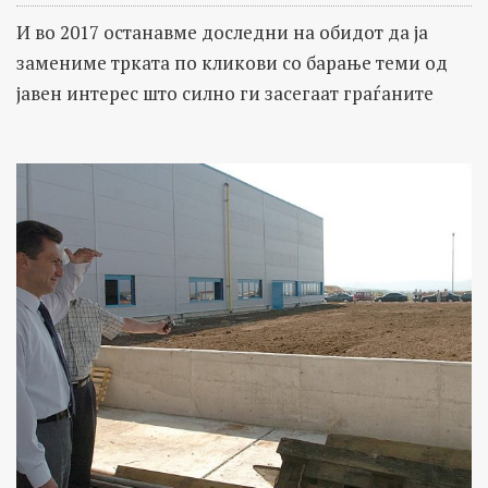
И во 2017 останавме доследни на обидот да ја
замениме трката по кликови со барање теми од
јавен интерес што силно ги засегаат граѓаните