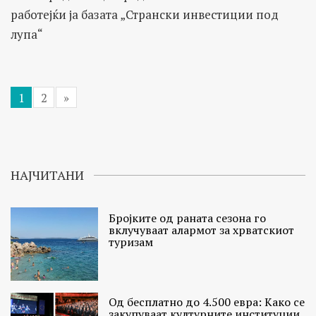
работејќи ја базата „Странски инвестиции под
лупа“
1
2
»
НАЈЧИТАНИ
Бројките од раната сезона го
вклучуваат алармот за хрватскиот
туризам
Од бесплатно до 4.500 евра: Како се
закупуваат културните институции