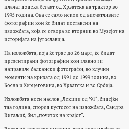
плачат додека бегаат од Хрватска на трактор во
1995 година. Ова се само некои од впечатливите
фотографии кои ќе бидат поставени на
изложбата, која се отвора во вторник во Музејот на
историјата на Југославија.
На изложбата, која ќе трае до 26 март, ќе бидат
презентирани фотографии кои главно ги
направиле балкански фотографи, во клучни
моменти на кризата од 1991 до 1999 година, во
Босна и Херцеговина, во Хрватска и во Србија.
Изложбата носи наслов „Лекции од ’91“, бидејќи
таа година, според кустосот на изложбата, Сандра
Витаљиќ, бил „почеток на крајот“.
Витаљиќ, хрватски уметник, вели дека идејата за