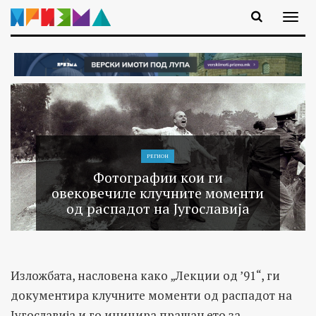
РЕГИОН
Фотографии кои ги
овековечиле клучните моменти
од распадот на Југославија
Изложбата, насловена како „Лекции од ’91“, ги
документира клучните моменти од распадот на
Југославија и го иницира прашањето за