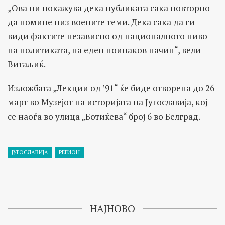
„Ова ни покажува дека публиката сака повторно
да помине низ воените теми. Дека сака да ги
види фактите независно од националното ниво
на политиката, на еден поинаков начин“, вели
Витаљиќ.
Изложбата „Лекции од ’91“ ќе биде отворена до 26
март во Музејот на историјата на Југославија, кој
се наоѓа во улица „Ботиќева“ број 6 во Белград.
ЈУГОСЛАВИЈА
РЕГИОН
НАЈНОВО