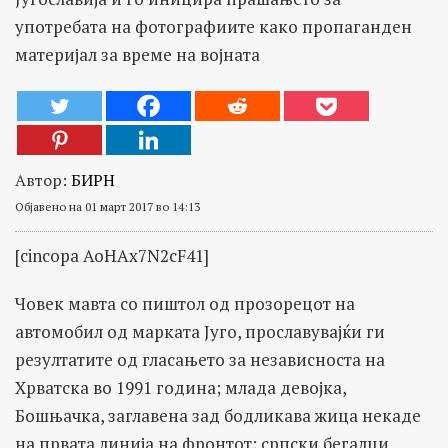
употребата на фотографиите како пропаганден
материјал за време на војната
Автор:
БИРН
Објавено на 01 март 2017 во 14:13
[cincopa AoHAx7N2cF41]
Човек мавта со пиштол од прозорецот на
автомобил од марката Југо, прославувајќи ги
резултатите од гласањето за независноста на
Хрватска во 1991 година; младa девојка,
Бошњачка, заглавена зад бодликава жица некаде
на првата линија на фронтот; српски бегалци