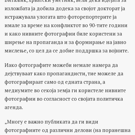
изложбата ја добила додека за својот докторат ја
истражувала улогата што фоторепортерите ја
имале за време на конфликтот во 90-тите години
и како нивните фотографии биле користени за
ширење на пропаганда и за формирање на јавно
мислење, со цел да се добие поддршка за војните.
Иако фотографите можеби немале намера да
дејствуваат како пропагандисти, тие можеле да
фотографираат само од едната страна, а
медиумите во секоја земја ги користеле нивните
фотографии во согласност со својата политичка
агенда.
„Многу е важно публиката да ги види
фотографиите од различни делови (на поранешна