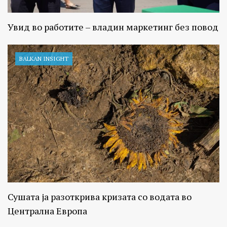
Увид во работите – владин маркетинг без повод
BALKAN INSIGHT
Сушата ја разоткрива кризата со водата во
Централна Европа