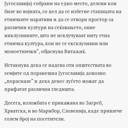
Југославија) собрани на едно место, делови кои
биле во војната, со цел да се избегне стапицата на
етничките наративи и да се отвори простор за
различни култури на сеќавањето, оние
инклузивните, што не исклучуваат ниту етна
етничка култура, кои не се ексклузивни или
моноетнички“, објаснува Витаљиќ.
Истакнува дека се надева оти општествата во
земјите од поранешна Југославија доволно
„пораснале“ и дека денес луѓето можат да
прифатат различни гледишта.
Досега, изложбата е прикажана во Загреб,
Хрватска, и во Марибор, Словенија, каде привлече
голем број на посетители.