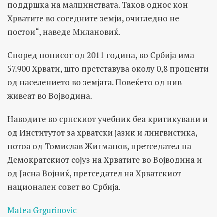
поддршка на малцинствата. Таков однос кон
Хрватите во соседните земји, очигледно не
постои“, наведе Милановиќ.
Според пописот од 2011 година, во Србија има
57.900 Хрвати, што претставува околу 0,8 проценти
од населението во земјата. Повеќето од нив
живеат во Војводина.
Наводите во српскиот учебник беа критикувани и
од Институтот за хрватски јазик и лингвистика,
потоа од Томислав Жигманов, претседател на
Демократскиот сојуз на Хрватите во Војводина и
од Јасна Војниќ, претседател на Хрватскиот
национален совет во Србија.
Matea Grgurinovic