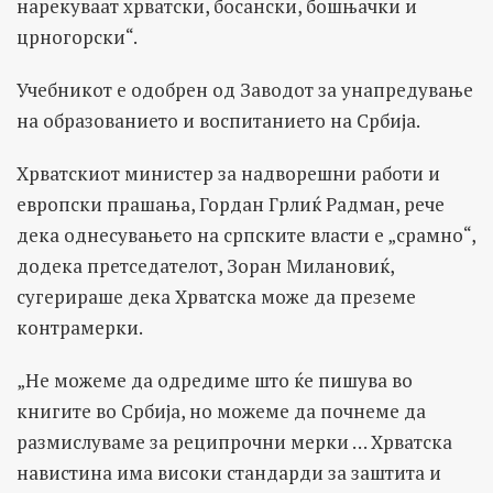
нарекуваат хрватски, босански, бошњачки и
црногорски“.
Учебникот е одобрен од Заводот за унапредување
на образованието и воспитанието на Србија.
Хрватскиот министер за надворешни работи и
европски прашања, Гордан Грлиќ Радман, рече
дека однесувањето на српските власти е „срамно“,
додека претседателот, Зоран Милановиќ,
сугерираше дека Хрватска може да преземе
контрамерки.
„Не можеме да одредиме што ќе пишува во
книгите во Србија, но можеме да почнеме да
размислуваме за реципрочни мерки … Хрватска
навистина има високи стандарди за заштита и