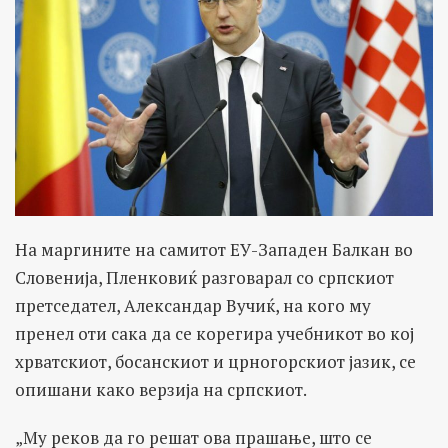
На маргините на самитот ЕУ-Западен Балкан во
Словенија, Пленковиќ разговарал со српскиот
претседател, Александар Вучиќ, на кого му
пренел оти сака да се корегира учебникот во кој
хрватскиот, босанскиот и црногорскиот јазик, се
опишани како верзија на српскиот.
„Му реков да го решат ова прашање, што се