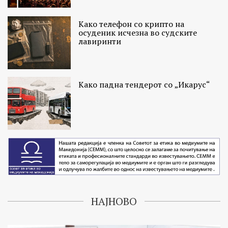
Како телефон со крипто на
осуденик исчезна во судските
лавиринти
Како падна тендерот со „Икарус“
НАЈНОВО