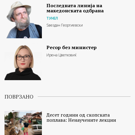
Последната линија на
македонската одбрана
ТУНЕЛ
Ѕвездан Георгиевски
Ресор без министер
Ирена Цветковиќ
ПОВРЗАНО
Десет години од скопската
поплава: Ненаучените лекции