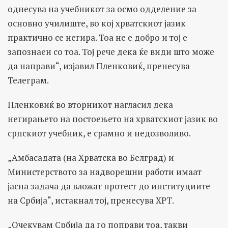
однесува на учебникот за осмо одделение за
основно училиште, во кој хрватскиот јазик
практично се негира. Тоа не е добро и тој е
запознаен со тоа. Тој рече дека ќе види што може
да направи“, изјавил Пленковиќ, пренесува
Телеграм.
Пленковиќ во вторникот нагласил дека
негирањето на постоењето на хрватскиот јазик во
српскиот учебник, е срамно и недозволиво.
„Амбасадата (на Хрватска во Белград) и
Министерството за надворешни работи имаат
јасна задача да вложат протест до институциите
на Србија“, истакнал тој, пренесува ХРТ.
„Очекувам Србија да го поправи тоа, такви