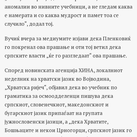
аномалии во нивните учебници, а не гледам каква
е намерата и со каква мудрост и памет тоа се
случило“, додал тој.
Вучиќ вчера за медиумите изјави дека Пленковиќ
го покренал ова прашање и оти тој ветил дека
српските власти „ќе го разгледаат“ ова прашање.
Според новинската агенција ХИНА, локалниот
неделник на хрватски јазик во Војводина,
„Хрватска ријеч“, објавил дека во учебник по
граматика за осмоодделенци пишува дека
српскиот, словенечкиот, македонскиот и
бугарскиот јазик припаѓаат на групата
јужнословенски јазици, а „дека Хрватите,
Бошњаците и некои Црногорци, српскиот јазик го