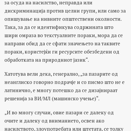
за осуда на насилство, неправда или
дискриминација против целни групи, или само за
опишување на нивните општествени околности.
Така, за да се идентификува содржината што
шири омраза во текстуалните пораки, мора да се
направи обид да се сфати значењето на таквите
пораки, користејќи ги ресурсите обезбедени од
обработката на природниот јазик“.
Хатотува вели дека, генерално, „за пазарите од
неанглиско говорно подрачје и со писмо што не е
латинично, е многу потешко да се дизајнираат
решенија за ВИ/МЛ (машинско учење)“.
„И во многу случаи, овие пазари се далеку од
очите и далеку од вниманието, освен ако
насилството, злоупотребата или штетата, се толку