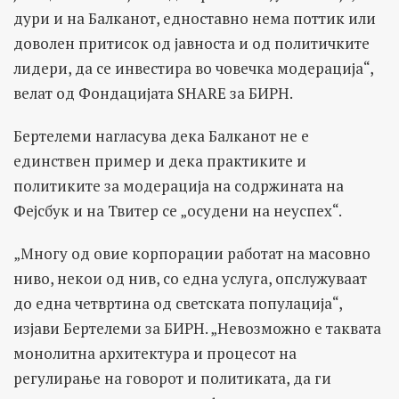
дури и на Балканот, едноставно нема поттик или
доволен притисок од јавноста и од политичките
лидери, да се инвестира во човечка модерација“,
велат од Фондацијата SHARE за БИРН.
Бертелеми нагласува дека Балканот не е
единствен пример и дека практиките и
политиките за модерација на содржината на
Фејсбук и на Твитер се „осудени на неуспех“.
„Многу од овие корпорации работат на масовно
ниво, некои од нив, со една услуга, опслужуваат
до една четвртина од светската популација“,
изјави Бертелеми за БИРН. „Невозможно е таквата
монолитна архитектура и процесот на
регулирање на говорот и политиката, да ги