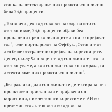
стапка на детектирање низ проактивен пристап
била 23,6 проценти.
„Тоа значи дека од говорот на омраза што го
отстранивме, 23,6 проценти објави беа
пронајдени пред корисниците да ни го пријават
тоа“, вели портпаролот на Фејсбук. „Останатиот
дел беше отстранет по пријава на корисниците.
Денес, околу 95 проценти од содржините што ги
отстрануваме, а кои содржат говор на омраза, ги
детектираме низ проактивен пристап“.
„Без разлика дали содржината е детектирана низ
проактивен пристап или е пријавена од
корисници, ние честопати користиме и АИ во
преземањето активности во однос на