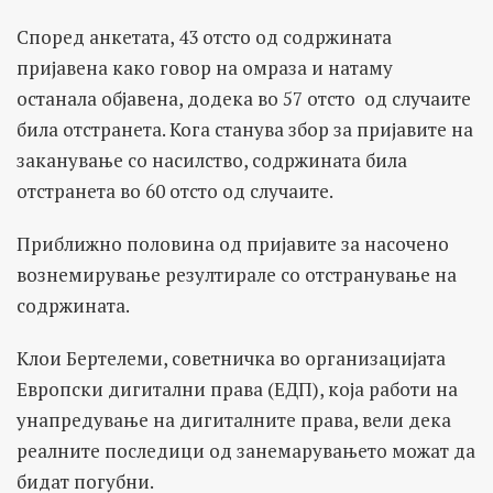
Според анкетата, 43 отсто од содржината
пријавена како говор на омраза и натаму
останала објавена, додека во 57 отсто од случаите
била отстранета. Кога станува збор за пријавите на
заканување со насилство, содржината била
отстранета во 60 отсто од случаите.
Приближно половина од пријавите за насочено
вознемирување резултирале со отстранување на
содржината.
Клои Бертелеми, советничка во организацијата
Европски дигитални права (ЕДП), која работи на
унапредување на дигиталните права, вели дека
реалните последици од занемарувањето можат да
бидат погубни.