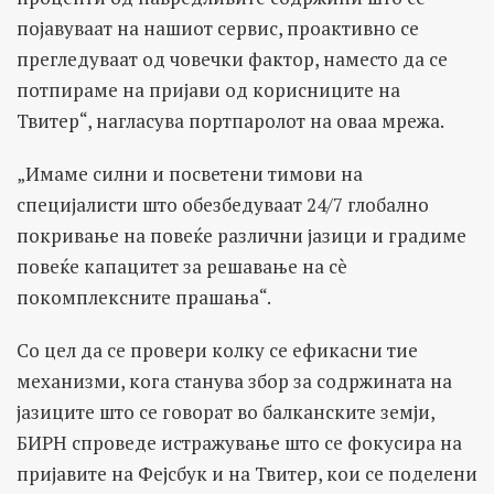
појавуваат на нашиот сервис, проактивно се
прегледуваат од човечки фактор, наместо да се
потпираме на пријави од корисниците на
Твитер“, нагласува портпаролот на оваа мрежа.
„Имаме силни и посветени тимови на
специјалисти што обезбедуваат 24/7 глобално
покривање на повеќе различни јазици и градиме
повеќе капацитет за решавање на сè
покомплексните прашања“.
Со цел да се провери колку се ефикасни тие
механизми, кога станува збор за содржината на
јазиците што се говорат во балканските земји,
БИРН спроведе истражување што се фокусира на
пријавите на Фејсбук и на Твитер, кои се поделени