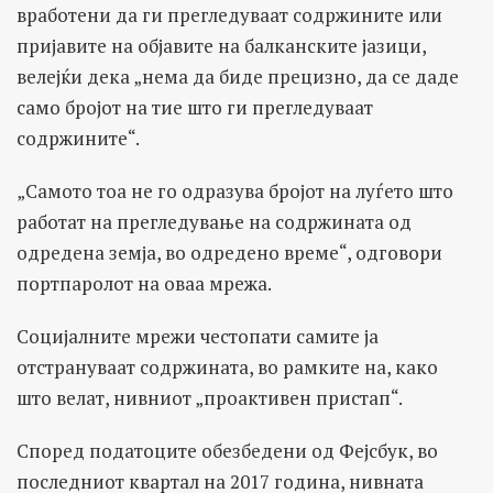
вработени да ги прегледуваат содржините или
пријавите на објавите на балканските јазици,
велејќи дека „нема да биде прецизно, да се даде
само бројот на тие што ги прегледуваат
содржините“.
„Самото тоа не го одразува бројот на луѓето што
работат на прегледување на содржината од
одредена земја, во одредено време“, одговори
портпаролот на оваа мрежа.
Социјалните мрежи честопати самите ја
отстрануваат содржината, во рамките на, како
што велат, нивниот „проактивен пристап“.
Според податоците обезбедени од Фејсбук, во
последниот квартал на 2017 година, нивната