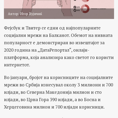
Автор: Игор Вујичиќ
Фејсбук и Твитер се едни од најпопуларните
социјални мрежи на Балканот. Обемот на нивната
популарност е демонстриран во извештајот за
2020 година на „ДатаРепортал“, онлајн-
платформа, која анализира како светот го користи
интернетот.
Во јануари, бројот на корисниците на социјалните
мрежи во Србија изнесувал околу 3 милиони и 700
илјади, во Северна Македонија милион и сто
илјади, во Црна Гора 390 илјади, а во Босна и
Херцеговина милион и 700 илјади корисници.