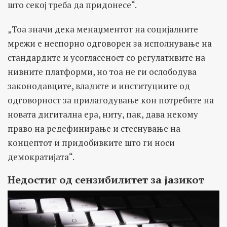
што секој треба да придонесе“.
„Тоа значи дека менаџментот на социјалните
мрежи е неспорно одговорен за исполнување на
стандардите и усогласеност со регулативите на
нивните платформи, но тоа не ги ослободува
законодавците, владите и институциите од
одговорност за прилагодување кон потребите на
новата дигитална ера, ниту, пак, дава некому
право на редефинирање и стеснување на
концептот и придобивките што ги носи
демократијата“.
Недостиг од сензибилитет за јазикот