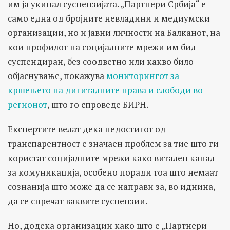
им ја укинал суспензијата. „Партнери Србија“ е
само една од бројните невладини и медиумски
организации, но и јавни личности на Балканот, на
кои профилот на социјалните мрежи им бил
суспендиран, без соодветно или какво било
објаснување, покажува
мониторингот за
кршењето на дигиталните права и слободи во
регионот
, што го спроведе БИРН.
Експертите велат дека недостигот од
транспарентност е значаен проблем за тие што ги
користат социјалните мрежи како витален канал
за комуникација, особено поради тоа што немаат
сознанија што може да се направи за, во иднина,
да се спречат ваквите суспензии.
Но, додека организации како што е „Партнери