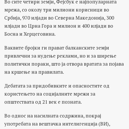
Во сите четири земји, Фејсбук е најпопуларната
мрежа, со околу три милиони корисници во
Србија, 970 илјади во Северна Македонија, 300
илјади во Црна Гора и милион и 400 илјади во
Босна и Херцеговина.
Ваквите бројки ги прават балканските земји
привлечни за нудење реклами, но и за ширење
политички пораки, што ја отвора вратата за појава
на кршење на правилата.
Дебатата за придобивките и опасностите од
користењето на социјалните мрежи за
општествата од 21 век е позната.
Во однос на насилната содржина, покрај
употребата на вештачка интелигенција (ВИ),