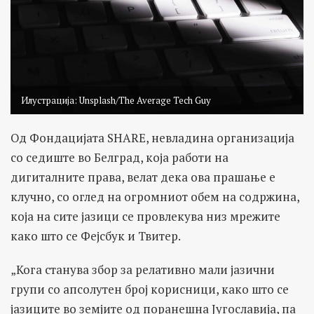
Илустрација: Unsplash/The Average Tech Guy
Од Фондацијата SHARE, невладина организација
со седиште во Белград, која работи на
дигиталните права, велат дека ова прашање е
клучно, со оглед на огромниот обем на содржина,
која на сите јазици се провлекува низ мрежите
како што се Фејсбук и Твитер.
„Кога станува збор за релативно мали јазични
групи со апсолутен број корисници, како што се
јазиците во земјите од поранешна Југославија, па