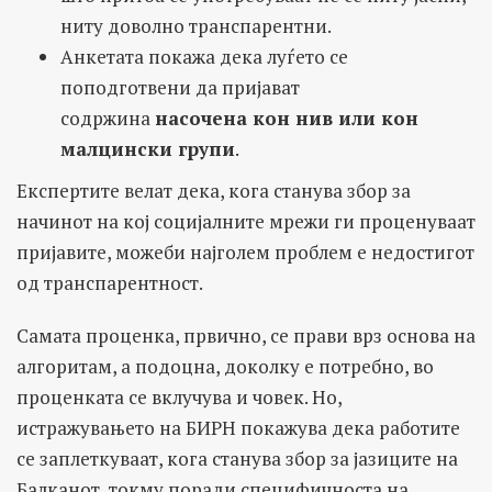
ниту доволно транспарентни.
Анкетата покажа дека луѓето се
поподготвени да пријават
содржина
насочена кон нив или кон
малцински групи
.
Експертите велат дека, кога станува збор за
начинот на кој социјалните мрежи ги проценуваат
пријавите, можеби најголем проблем е недостигот
од транспарентност.
Самата проценка, првично, се прави врз основа на
алгоритам, а подоцна, доколку е потребно, во
проценката се вклучува и човек. Но,
истражувањето на БИРН покажува дека работите
се заплеткуваат, кога станува збор за јазиците на
Балканот, токму поради специфичноста на