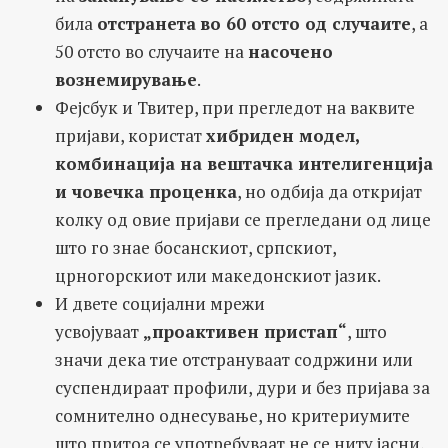
била
отстранета
во 60 отсто од случаите
, а
50 отсто во случаите на
насочено
вознемирување
.
Фејсбук и Твитер, при прегледот на ваквите
пријави, користат
хибриден модел,
комбинација на вештачка интелигенција
и човечка проценка
, но одбија да откријат
колку од овие пријави се прегледани од лице
што го знае босанскиот, српскиот,
црногорскиот или македонскиот јазик.
И двете социјални мрежи
усвојуваат
„проактивен пристап“
, што
значи дека тие отстрануваат содржини или
суспендираат профили, дури и без пријава за
сомнително однесување, но критериумите
што притоа се употребуваат не се ниту јасни,