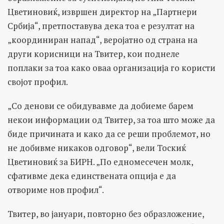
Цветиновиќ, извршен директор на „Партнери
Србија“, претпоставува дека тоа е резултат на
„координиран напад“, веројатно од страна на
други корисници на Твитер, кои поднеле
поплаки за тоа како оваа организација го користи
својот профил.
„Со денови се обидувавме да добиеме барем
некои информации од Твитер, за тоа што може да
биде причината и како да се реши проблемот, но
не добивме никаков одговор“, вели Тоскиќ
Цветиновиќ за БИРН. „По едномесечен молк,
сфативме дека единствената опција е да
отвориме нов профил“.
Твитер, во јануари, повторно без образложение,