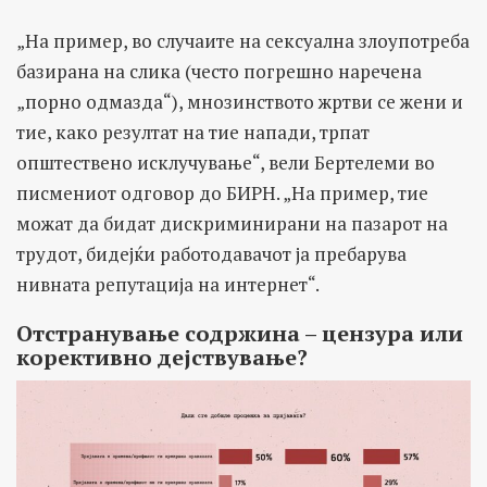
„На пример, во случаите на сексуална злоупотреба
базирана на слика (често погрешно наречена
„порно одмазда“), мнозинството жртви се жени и
тие, како резултат на тие напади, трпат
општествено исклучување“, вели Бертелеми во
писмениот одговор до БИРН. „На пример, тие
можат да бидат дискриминирани на пазарот на
трудот, бидејќи работодавачот ја пребарува
нивната репутација на интернет“.
Отстранување содржина – цензура или
корективно дејствување?