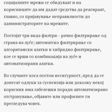
социјалните мрежи се обидуваат и на
корисниците да им дадат средства да реагираат,
главно, со пријавување неправилности до
администраторите на мрежите.
Постојат три вида филтри – рачно филтрирање од
страна на луѓе; автоматско филтрирање со
алгоритамски алатки и хибридно филтрирање,
кое се врши со комбинација на луѓе и
автоматизирани алатки.
Во случаите кога постои несигурност, пред да се
донесат одлуки за суспензија или доколку некој
корисник има забелешки поради автоматизирано
отстранување, објавите или профилите ги
прегледува човек.