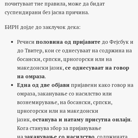
почитуваат тие правила, може да бидат
суспендирани без јасна причина.
БИРН дојде до заклучок дека:
Речиси
половина од пријавите
до Фејсбук и
до Твитер, кои се однесуваат на содржина на
босански, српски, црногорски или на
македонски јазик,
се однесуваат на говор
на омраза
.
Една од две објави
пријавени како говор на
омраза, заканување со насилство или
вознемирување, на босански, српски,
црногорски или на македонски
јазик,
останува и натаму присутна онлајн
.
Кога станува збор за пријавување
на
заканување со насилство
, содржината