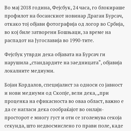
Во мај 2018 година, Фејсбук, 24 часа, го блокираше
профилот на босанскиот новинар Драган Бурсач,
откако тој објави фотографија од логор во Србија,
во кој биле затворени Бошњаци, за време на
распадот на Југославија во 1990-тите.
Фејсбук утврди дека објавата на Бурсач ги
нарушила „стандардите на заедницата“, објавија
локалните медиуми.
Бојан Кордалов, специјалист за односи со јавност
и нови медиуми од Скопје, вели дека, „при
проценка на ефикасноста во оваа област, важно е
да се нагласи дека сообраќајот во онлајн-
просторот е многу густ и оти се зголемува секоја
секунда, што недвосмислено го прави поле, каде