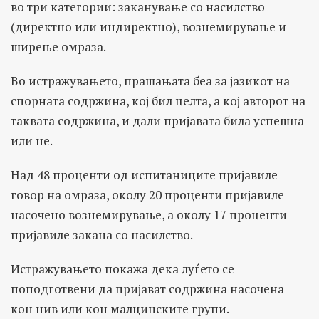
во три категории: заканување со насилство
(директно или индиректно), вознемирување и
ширење омраза.
Во истражувањето, прашањата беа за јазикот на
спорната содржина, кој бил целта, а кој авторот на
таквата содржина, и дали пријавата била успешна
или не.
Над 48 проценти од испитаниците пријавиле
говор на омраза, околу 20 проценти пријавиле
насочено вознемирување, а околу 17 проценти
пријавиле закана со насилство.
Истражувањето покажа дека луѓето се
поподготвени да пријават содржина насочена
кон нив или кон малцинските групи.