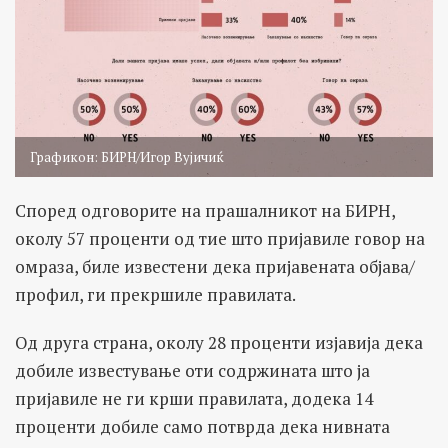
Графикон: БИРН/Игор Вујичиќ
Според одговорите на прашалникот на БИРН,
околу 57 проценти од тие што пријавиле говор на
омраза, биле известени дека пријавената објава/
профил, ги прекршиле правилата.
Од друга страна, околу 28 проценти изјавија дека
добиле известување оти содржината што ја
пријавиле не ги крши правилата, додека 14
проценти добиле само потврда дека нивната