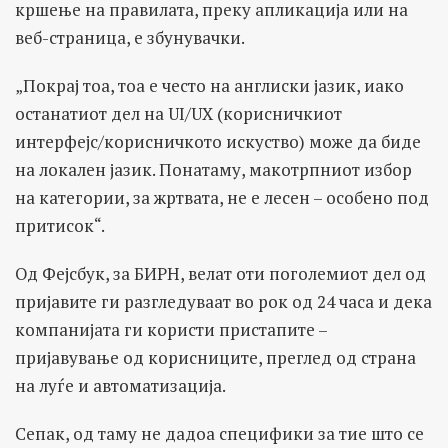
кршење на правилата, преку апликација или на
веб-страница, е збунувачки.
„Покрај тоа, тоа е често на англиски јазик, иако
останатиот дел на UI/UX (корисничкиот
интерфејс/корисничкото искуство) може да биде
на локален јазик. Понатаму, макотрпниот избор
на категории, за жртвата, не е лесен – особено под
притисок“.
Од Фејсбук, за БИРН, велат оти поголемиот дел од
пријавите ги разгледуваат во рок од 24 часа и дека
компанијата ги користи пристапите –
пријавување од корисниците, преглед од страна
на луѓе и автоматизација.
Сепак, од таму не дадоа специфики за тие што се