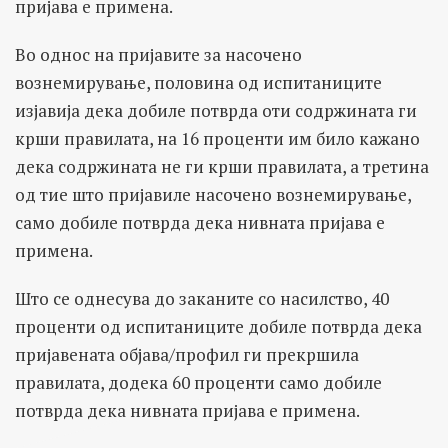
пријава е примена.
Во однос на пријавите за насочено
вознемирување, половина од испитаниците
изјавија дека добиле потврда оти содржината ги
крши правилата, на 16 проценти им било кажано
дека содржината не ги крши правилата, а третина
од тие што пријавиле насочено вознемирување,
само добиле потврда дека нивната пријава е
примена.
Што се однесува до заканите со насилство, 40
проценти од испитаниците добиле потврда дека
пријавената објава/профил ги прекршила
правилата, додека 60 проценти само добиле
потврда дека нивната пријава е примена.