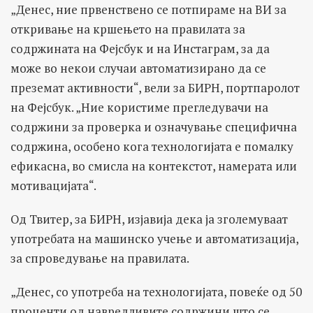
„Денес, ние првенствено се потпираме на ВИ за
откривање на кршењето на правилата за
содржината на Фејсбук и на Инстаграм, за да
може во некои случаи автоматизирано да се
преземат активности“, вели за БИРН, портпаролот
на Фејсбук. „Ние користиме прегледувачи на
содржини за проверка и означување специфична
содржина, особено кога технологијата е помалку
ефикасна, во смисла на контекстот, намерата или
мотивацијата“.
Од Твитер, за БИРН, изјавија дека ја зголемуваат
употребата на машинско учење и автоматизација,
за спроведување на правилата.
„Денес, со употреба на технологијата, повеќе од 50
проценти од навредливите содржини што се