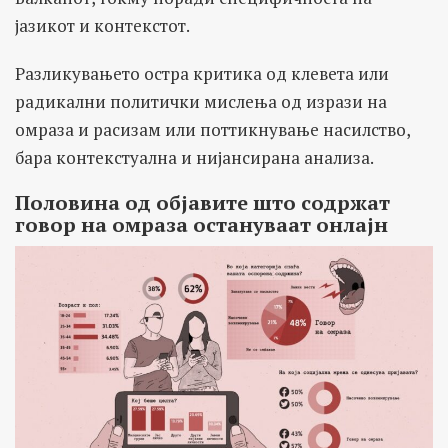
јазикот и контекстот.
Разликувањето остра критика од клевета или
радикални политички мислења од изрази на
омраза и расизам или поттикнување насилство,
бара контекстуална и нијансирана анализа.
Половина од објавите што содржат
говор на омраза остануваат онлајн