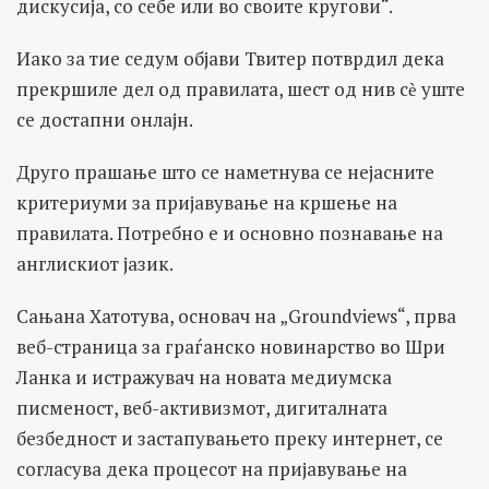
дискусија, со себе или во своите кругови“.
Иако за тие седум објави Твитер потврдил дека
прекршиле дел од правилата, шест од нив сѐ уште
се достапни онлајн.
Друго прашање што се наметнува се нејасните
критериуми за пријавување на кршење на
правилата. Потребно е и основно познавање на
англискиот јазик.
Сањана Хатотува, основач на „Groundviews“, прва
веб-страница за граѓанско новинарство во Шри
Ланка и истражувач на новата медиумска
писменост, веб-активизмот, дигиталната
безбедност и застапувањето преку интернет, се
согласува дека процесот на пријавување на