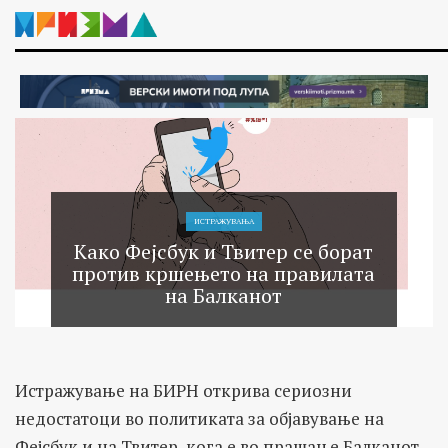
ИСТРАЖУВАЊA
Како Фејсбук и Твитер се борат
против кршењето на правилата
на Балканот
Истражување на БИРН открива сериозни
недостатоци во политиката за објавување на
Фејсбук и на Твитер, кога е во прашање Балканот