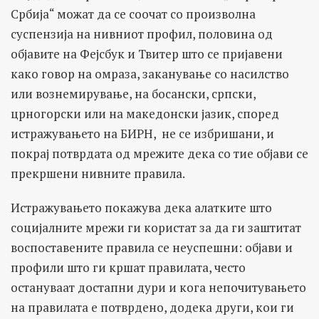
Србија“ можат да се соочат со произволна
суспензија на нивниот профил, половина од
објавите на Фејсбук и Твитер што се пријавени
како говор на омраза, заканување со насилство
или вознемирување, на босански, српски,
црногорски или на македонски јазик, според
истражувањето на БИРН, не се избришани, и
покрај потврдата од мрежите дека со тие објави се
прекршени нивните правила.
Истражувањето покажува дека алатките што
социјалните мрежи ги користат за да ги заштитат
воспоставените правила се неуспешни: објави и
профили што ги кршат правилата, често
остануваат достапни дури и кога непочитувањето
на правилата е потврдено, додека други, кои ги