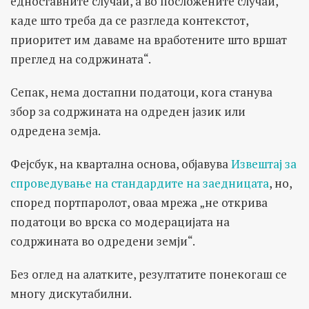
едноставните случаи, а во посложените случаи,
каде што треба да се разгледа контекстот,
приоритет им даваме на вработените што вршат
преглед на содржината“.
Сепак, нема достапни податоци, кога станува
збор за содржината на одреден јазик или
одредена земја.
Фејсбук, на квартална основа, објавува
Извештај за
спроведување на стандардите на заедницата
, но,
според портпаролот, оваа мрежа „не открива
податоци во врска со модерацијата на
содржината во одредени земји“.
Без оглед на алатките, резултатите понекогаш се
многу дискутабилни.