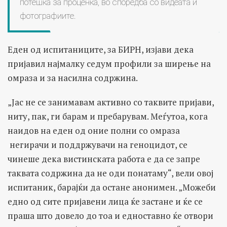
потешка за проценка, во споредба со видеата и
фотографиите.
Еден од испитаниците, за БИРН, изјави дека
пријавил најмалку седум профили за ширење на
омраза и за насилна содржина.
„Јас не се занимавам активно со таквите пријави,
ниту, пак, ги барам и пребарувам. Меѓутоа, кога
наидов на еден од оние полни со омраза
негирачи и поддржувачи на геноцидот, се
чинеше дека вистинската работа е да се запре
таквата содржина да не оди понатаму“, вели овој
испитаник, барајќи да остане анонимен. „Можеби
едно од сите пријавени лица ќе застане и ќе се
праша што довело до тоа и едноставно ќе отвори