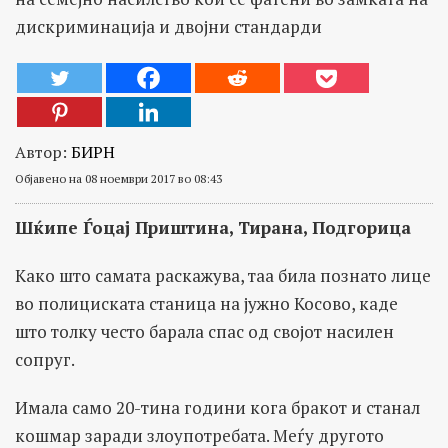
дискриминација и двојни стандарди
Автор:
БИРН
Објавено на 08 ноември 2017 во 08:43
Шќипе Ѓоцај Приштина, Тирана, Подгорица
Како што самата раскажува, таа била познато лице
во полициската станица на јужно Косово, каде
што толку често барала спас од својот насилен
сопруг.
Имала само 20-тина години кога бракот и станал
кошмар заради злоупотребата. Меѓу другото