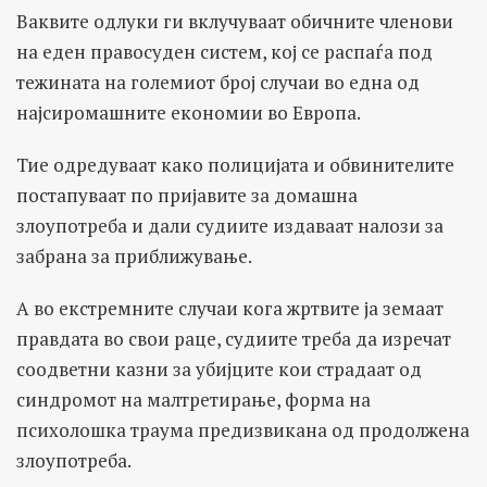
Ваквите одлуки ги вклучуваат обичните членови
на еден правосуден систем, кој се распаѓа под
тежината на големиот број случаи во една од
најсиромашните економии во Европа.
Тие одредуваат како полицијата и обвинителите
постапуваат по пријавите за домашна
злоупотреба и дали судиите издаваат налози за
забрана за приближување.
А во екстремните случаи кога жртвите ја земаат
правдата во свои раце, судиите треба да изречат
соодветни казни за убијците кои страдаат од
синдромот на малтретирање, форма на
психолошка траума предизвикана од продолжена
злоупотреба.