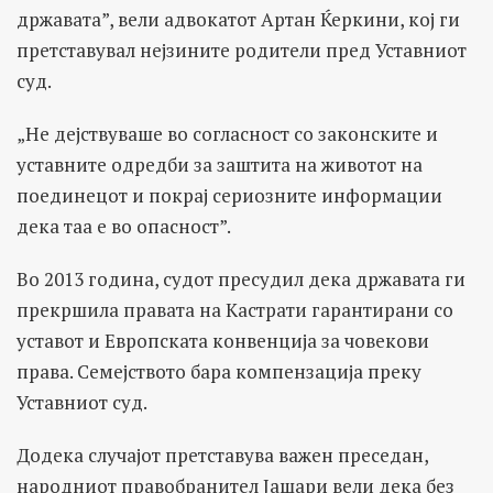
државата”, вели адвокатот Артан Ќеркини, кој ги
претставувал нејзините родители пред Уставниот
суд.
„Не дејствуваше во согласност со законските и
уставните одредби за заштита на животот на
поединецот и покрај сериозните информации
дека таа е во опасност”.
Во 2013 година, судот пресудил дека државата ги
прекршила правата на Кастрати гарантирани со
уставот и Европската конвенција за човекови
права. Семејството бара компензација преку
Уставниот суд.
Додека случајот претставува важен преседан,
народниот правобранител Јашари вели дека без