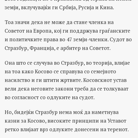
земји, вклучувајќи ги Србија, Русија и Кина.
Тоа значи дека не може да стане членка на
Советот на Европа, кој ги поддржува граѓанските
и политичките права во 47 земји-членки. Судот во
Стразбур, Франција, е арбитер на Советот.
Она што се случува во Стразбур, во теорија, влијае
на тоа како Косово се справува со семејното
насилство и ги штити жртвите. Косовскиот устав
вели дека неговите закони треба да се толкуваат
во согласност со одлуките на судот.
Но, бидејќи Стразбур нема моќ да наметнува
казни за Косово, високите принципи на Уставот
ретко влијаат врз одлуките донесени на теренот.