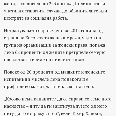
жени, што довело до 243 апсења, Полицијата ги
упатила останатите случаи до обвинителите или
центрите за социјална работа.
Истражувањето спроведено во 2015 година од
страна на Косовската женска мрежа, чадор на
група на организации за женски права, покажа
дека 68 проценти од жените претрпеле семејно
насилство за време на нивниот живот.
Повеќе од 20 проценти од машките и женските
испитаници мислеле дека понекогаш е
прифатливо мажот да ја тепа својата жена.
„Косово нема капацитет да се справи со семејното
насилство – ниту да ги заштитува луѓето од него
ниту да го истражува тоа”, вели Тахир Хаџоли,