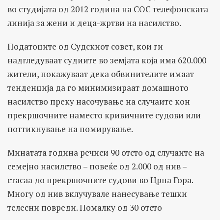
во студијата од 2012 година на СОС телефонската
линија за жени и деца-жртви на насилство.
Податоците од Судскиот совет, кои ги
надгледуваат судиите во земјата која има 620.000
жители, покажуваат дека обвинителите имаат
тенденција да го минимизираат домашното
насилство преку насочување на случаите кон
прекршочните наместо кривичните судови или
поттикнување на помирување.
Минатата година речиси 90 отсто од случаите на
семејно насилство – повеќе од 2.000 од нив –
стасаа до прекршочните судови во Црна Гора.
Многу од нив вклучувале нанесување тешки
телесни повреди. Помалку од 30 отсто