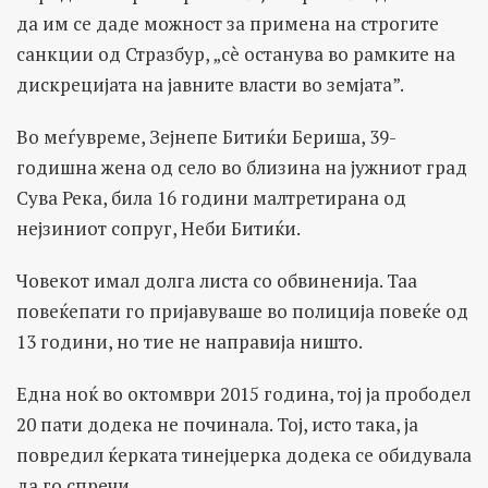
да им се даде можност за примена на строгите
санкции од Стразбур, „сè останува во рамките на
дискрецијата на јавните власти во земјата”.
Во меѓувреме, Зејнепе Битиќи Бериша, 39-
годишна жена од село во близина на јужниот град
Сува Река, била 16 години малтретирана од
нејзиниот сопруг, Неби Битиќи.
Човекот имал долга листа со обвиненија. Таа
повеќепати го пријавуваше во полиција повеќе од
13 години, но тие не направија ништо.
Една ноќ во октомври 2015 година, тој ја прободел
20 пати додека не починала. Тој, исто така, ја
повредил ќерката тинејџерка додека се обидувала
да го спречи.