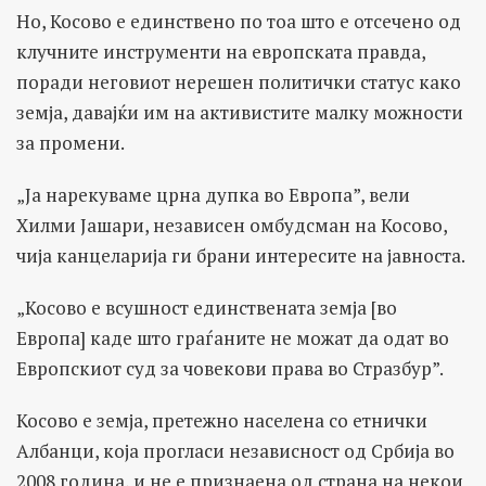
Но, Косово е единствено по тоа што е отсечено од
клучните инструменти на европската правда,
поради неговиот нерешен политички статус како
земја, давајќи им на активистите малку можности
за промени.
„Ја нарекуваме црна дупка во Европа”, вели
Хилми Јашари, независен омбудсман на Косово,
чија канцеларија ги брани интересите на јавноста.
„Косово е всушност единствената земја [во
Европа] каде што граѓаните не можат да одат во
Европскиот суд за човекови права во Стразбур”.
Косово е земја, претежно населена со етнички
Албанци, која прогласи независност од Србија во
2008 година, и не е признаена од страна на некои