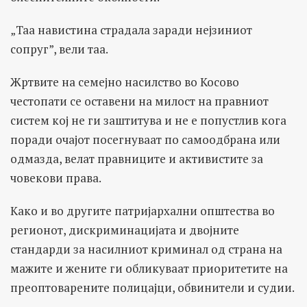
„Таа навистина страдала заради нејзиниот
сопруг”, вели таа.
Жртвите на семејно насилство во Косово
честопати се оставени на милост на правниот
систем кој не ги заштитува и не е попустлив кога
поради очајот посегнуваат по самоодбрана или
одмазда, велат правниците и активистите за
човекови права.
Како и во другите патријархални општества во
регионот, дискриминацијата и двојните
стандарди за насилниот криминал од страна на
мажите и жените ги обликуваат приоритетите на
преоптоварените полицајци, обвинители и судии.