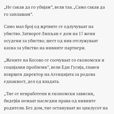
„Не сакав да го убијам”, вели таа. „Само сакав да
го заплашам”.
Само мал број од жртвите се одлучуваат на
убиство. Затворот Липљан е дом на 17 жени
осудени за убиство; шест од нив отслужуваат
казна за убиство на нивните партнери.
„Жените на Косово се соочуваат со економски и
социјални проблеми”, вели Еди Гусија, главен
извршен директор на Агенцијата за родова
еднаквост, дел од владата.
„Тие се невработени и економски зависни,
бидејќи немаат наследни права од нивните
родители. Без дом, тие остануваат во циклусот на