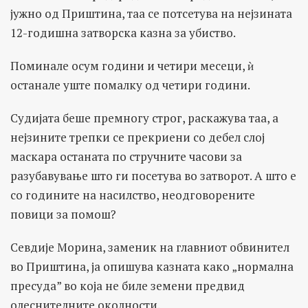
јужно од Приштина, таа се потсетува на нејзината
12-годишна затворска казна за убиство.
Поминале осум години и четири месеци, ѝ
останале уште помалку од четири години.
Судијата беше премногу строг, раскажува таа, а
нејзините трепки се прекриени со дебел слој
маскара останата по стручните часови за
разубавување што ги посетува во затворот. А што е
со годините на насилство, неодговорените
повици за помош?
Севдије Морина, заменик на главниот обвинител
во Приштина, ја опишува казната како „нормална
пресуда” во која не биле земени предвид
олеснителните околности.