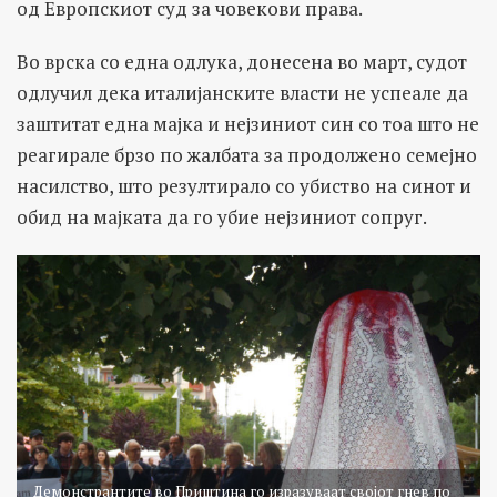
од Европскиот суд за човекови права.
Во врска со една одлука, донесена во март, судот
одлучил дека италијанските власти не успеале да
заштитат една мајка и нејзиниот син со тоа што не
реагирале брзо по жалбата за продолжено семејно
насилство, што резултирало со убиство на синот и
обид на мајката да го убие нејзиниот сопруг.
Демонстрантите во Приштина го изразуваат својот гнев по