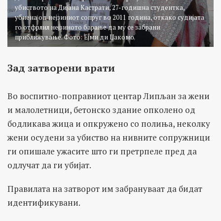
убиството на Дијана Кастрати, 27-годишна студентка,
убиена од нејзиниот сопруг во 2011 година, откако судијата
го отфрлил нејзиното барање да му се забрани
приближување. Фото: Ејми ди Џакомо
Зад затворени врати
Во воспитно-поправниот центар Липљан за жени
и малолетници, бетонско здание опколено од
бодликава жица и опкружено со полиња, неколку
жени осудени за убиство на нивните сопружници
ги опишале ужасите што ги претрпеле пред да
одлучат да ги убијат.
Правилата на затворот им забрануваат да бидат
идентификувани.