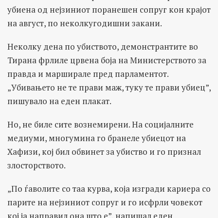
убиена од нејзиниот поранешен сопруг кон крајот
на август, по неколкугодишни закани.
Неколку дена по убиството, демонстрантите во
Тирана фрлиле црвена боја на Министерството за
правда и марширале пред парламентот.
„Убивањето не те прави маж, туку те прави убиец”,
пишувало на еден плакат.
Но, не биле сите вознемирени. На социјалните
медиуми, многумина го бранеле убиецот на
Хафизи, кој бил обвинет за убиство и го признал
злосторството.
„По ѓаволите со таа курва, која изгради кариера со
парите на нејзиниот сопруг и го исфрли човекот
кој ја направил она што е”, напишал еден