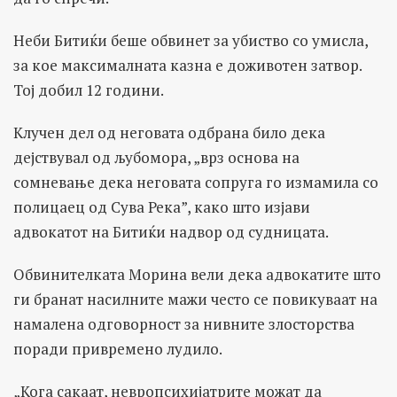
Неби Битиќи беше обвинет за убиство со умисла,
за кое максималната казна е доживотен затвор.
Тој добил 12 години.
Клучен дел од неговата одбрана било дека
дејствувал од љубомора, „врз основа на
сомневање дека неговата сопруга го измамила со
полицаец од Сува Река”, како што изјави
адвокатот на Битиќи надвор од судницата.
Обвинителката Морина вели дека адвокатите што
ги бранат насилните мажи често се повикуваат на
намалена одговорност за нивните злосторства
поради привремено лудило.
„Кога сакаат, невропсихијатрите можат да