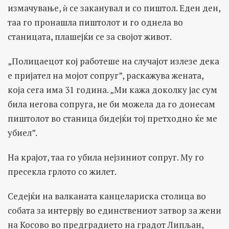
измачување, ѝ се заканувал и со пиштол. Еден ден,
таа го пронашла пиштолот и го однела во
станицата, плашејќи се за својот живот.
„Полицаецот кој работеше на случајот излезе дека
е пријател на мојот сопруг”, раскажува жената,
која сега има 31 година. „Ми кажа доколку јас сум
била негова сопруга, не би можела да го донесам
пиштолот во станица бидејќи тој претходно ќе ме
убиел”.
На крајот, таа го убила нејзиниот сопруг. Му го
пресекла грлото со жилет.
Седејќи на валканата канцелариска столица во
собата за интервју во единствениот затвор за жени
на Косово во предградието на градот Липљан,