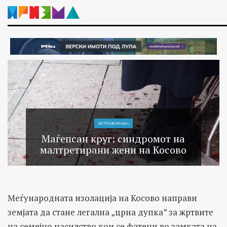
ИСТРАЖУВАЊA
Маѓепсан круг: синдромот на
малтретирани жени на Косово
Меѓународната изолација на Косово направи
земјата да стане легална „црна дупка” за жртвите
на семејно насилство кои се фатени во замката на