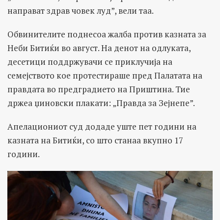
направат здрав човек луд”, вели таа.
Обвинителите поднесоа жалба против казната за
Неби Битиќи во август. На денот на одлуката,
десетици поддржувачи се приклучија на
семејството кое протестираше пред Палатата на
правдата во предградието на Приштина. Тие
држеа џиновски плакати: „Правда за Зејнепе”.
Апелациониот суд додаде уште пет години на
казната на Битиќи, со што станаа вкупно 17
години.