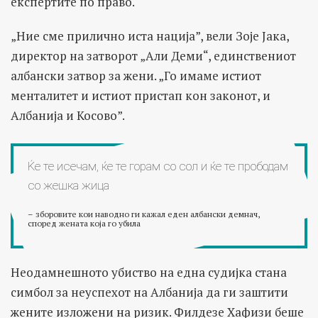
експертите по право.
„Ние сме прилично иста нација”, вели Зоје Јака,
директор на затворот „Али Деми“, единствениот
албански затвор за жени. „Го имаме истиот
менталитет и истиот пристап кон законот, и
Албанија и Косово”.
Ќе те исечам, ќе те горам со сол и ќе те прободам
со жешка жица
– зборовите кои наводно ги кажал еден албански демнач,
според жената која го убила
Неодамнешното убиство на една судијка стана
симбол за неуспехот на Албанија да ги заштити
жените изложени на ризик. Филдезе Хафизи беше