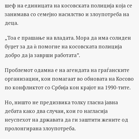
шеф на единицата на косовската полиција која се
занимава со семејно насилство и злоупотреба на
деца.
„Тоа е прашање на владата. Мора да има солиден
буџет за да ѝ помогне на косовската полиција
добро да ја заврши работата”.
Проблемот одамна е на агендата на граѓанските
организации, кои помагаат во обновата на Косово
по конфликтот со Србија кон крајот на 1990-тите.
Но, ништо не предизвика толку гласна јавна
дебата како два случаи, кои го нагласија
неуспехот на државата да ги заштити жените од
пролонгирана злоупотреба.