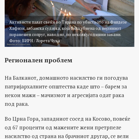
Активисти палат свеќи во Тирана по убиството на Филдезе
Хафизи, албанска судијка, која била убиена од нејзиниот
поранешен сопруг, наводно, по неколкугодишни закани.
Фото: БИРН / Лорета Чука
Регионален проблем
На Балканот, домашното насилство ги погодува
патријархалните општества каде што – барем за
некои мажи – мачизмот и агресијата одат рака
под рака.
Во Црна Гора, западниот сосед на Косово, повеќе
од 67 проценти од мажените жени претрпеле
насилство од страна на брачниот другар, се вели