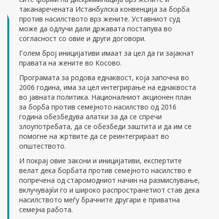
таканаречената Истанбулска конвенција за борба
против насилството врз жените. Уставниот суд
може да одлучи дали државата постапува во
согласност со овие и други договори.
Голем број иницијативи имаат за цел да ги зајакнат
правата на жените во Косово.
Програмата за родова еднаквост, која започна во
2006 година, има за цел интегрирање на еднаквоста
во јавната политика. Националниот акционен план
за борба против семејното насилство од 2016
година обезбедува алатки за да се спречи
злоупотребата, да се обезбеди заштита и да им се
помогне на жртвите да се реинтегрираат во
општеството.
И покрај овие закони и иницијативи, експертите
велат дека борбата против семејното насилство е
попречена од старомодниот начин на размислување,
вклучувајќи го и широко распространетиот став дека
насилството меѓу брачните другари е приватна
семејна работа.