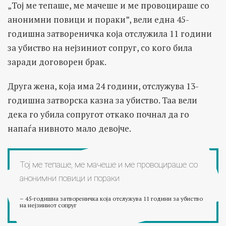
„Тој ме тепаше, ме мачеше и ме провоцираше со
анонимни повици и пораки”, вели една 45-
годишна затвореничка која отслужила 11 години
за убиство на нејзиниот сопруг, со кого била
заради договорен брак.
Друга жена, која има 24 години, отслужува 13-
годишна затворска казна за убиство. Таа вели
дека го убила сопругот откако почнал да го
напаѓа нивното мало девојче.
Тој ме тепаше, ме мачеше и ме провоцираше со
анонимни повици и пораки
– 45-годишна затвореничка која отслужува 11 години за убиство
на нејзиниот сопруг