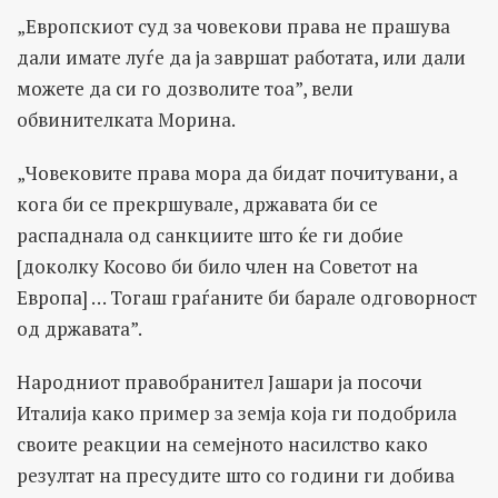
„Европскиот суд за човекови права не прашува
дали имате луѓе да ја завршат работата, или дали
можете да си го дозволите тоа”, вели
обвинителката Морина.
„Човековите права мора да бидат почитувани, а
кога би се прекршувале, државата би се
распаднала од санкциите што ќе ги добие
[доколку Косово би било член на Советот на
Европа] … Тогаш граѓаните би барале одговорност
од државата”.
Народниот правобранител Јашари ја посочи
Италија како пример за земја која ги подобрила
своите реакции на семејното насилство како
резултат на пресудите што со години ги добива