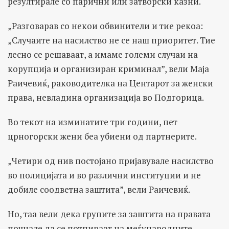
резултирале со парични или затворски казни.
„Разговарав со некои обвинители и тие рекоа:
„Случаите на насилство не се наш приоритет. Тие
лесно се решаваат, а имаме големи случаи на
корупција и организиран криминал”, вели Маја
Раичевиќ, раководителка на Центарот за женски
права, невладина организација во Подгорица.
Во текот на изминатите три години, пет
црногорски жени беа убиени од партнерите.
„Четири од нив постојано пријавувале насилство
во полицијата и во различни институции и не
добиле соодветна заштита”, вели Раичевиќ.
Но, таа вели дека групите за заштита на правата
почнале да се потпираат на меѓународните