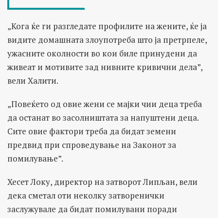
„Кога ќе ги разгледате профилите на жените, ќе ја
видите домашната злоупотреба што ја претрпеле,
ужасните околности во кои биле принудени да
живеат и мотивите зад нивните кривични дела”,
вели Халити.
„Повеќето од овие жени се мајки чии деца треба
да останат во засолништата за напуштени деца.
Сите овие фактори треба да бидат земени
предвид при спроведување на Законот за
помилување”.
Хесет Локу, директор на затворот Липљан, вели
дека сметал оти неколку затворенички
заслужувале да бидат помилувани поради