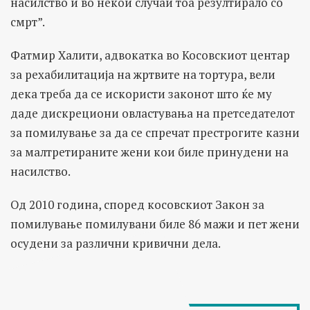
насилство и во некои случаи тоа резултирало со
смрт”.
Фатмир Халити, адвокатка во Косовскиот центар
за рехабилитација на жртвите на тортура, вели
дека треба да се искористи законот што ќе му
даде дискрециони овластувања на претседателот
за помилување за да се спречат престрогите казни
за малтретираните жени кои биле принудени на
насилство.
Од 2010 година, според косовскиот Закон за
помилување помилувани биле 86 мажи и пет жени
осудени за различни кривични дела.