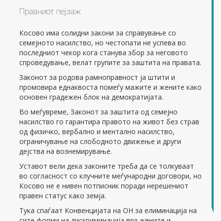
Правниот пејзаж
Косово има солидни закони за справување со
семејното насилство, но честопати не успева во
последниот чекор кога станува збор за неговото
спроведување, велат групите за заштита на правата.
Законот за родова рамноправност ја штити и
промовира еднаквоста помеѓу мажите и жените како
основен градежен блок на демократијата.
Во меѓувреме, Законот за заштита од семејно
насилство го гарантира правото на живот без страв
од физичко, вербално и ментално насилство,
ограничување на слободното движење и други
дејства на вознемирување.
Уставот вели дека законите треба да се толкуваат
во согласност со клучните меѓународни договори, но
Косово не е нивен потписник поради нерешениот
правен статус како земја.
Тука спаѓаат Конвенцијата на ОН за елиминација на
сите форми на дискриминација врз жените и