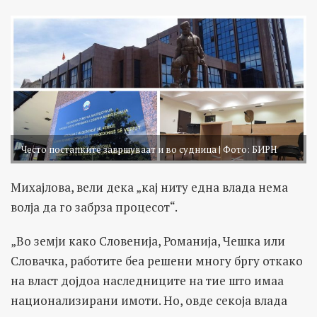
Често постапките завршуваат и во судница | Фото: БИРН
Михајлова, вели дека „кај ниту една влада нема
волја да го забрза процесот“.
„Во земји како Словенија, Романија, Чешка или
Словачка, работите беа решени многу бргу откако
на власт дојдоа наследниците на тие што имаа
национализирани имоти. Но, овде секоја влада