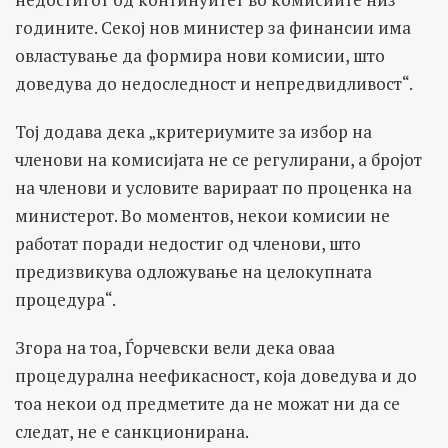
годините. Секој нов министер за финансии има
овластување да формира нови комисии, што
доведува до недоследност и непредвидливост“.
Тој додава дека „критериумите за избор на
членови на комисијата не се регулирани, а бројот
на членови и условите варираат по проценка на
министерот. Во моментов, некои комисии не
работат поради недостиг од членови, што
предизвикува одложување на целокупната
процедура“.
Згора на тоа, Ѓорчевски вели дека оваа
процедурална неефикасност, која доведува и до
тоа некои од предметите да не можат ни да се
следат, не е санкционирана.