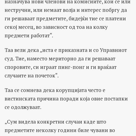
назначува нови членови на комисиите, кои се или
нестручни, или немаат волја и интерес побргу да
ги решаваат предметите, бидејќи тие се платени
секој месец, во зависност од тоа на колку
предмети работат“.
Таа вели дека „иста е приказната и со Управниот
суд. Тие, наместо мериторно да ги решаваат
споровите, си играат пинг-понг и ги враќаат
случаите на почеток“.
Таа се сомнева дека корупцијата често е
вистинската причина поради која овие постапки
се одолжуваат.
„Сум видела конкретни случаи каде што
предметите неколку години биле чувани во