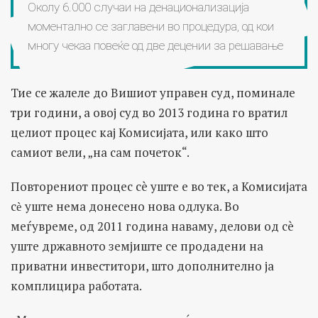
Околу 6.000 случаи на денационализација
моментално се заглавени во процедура, од кои
многу чекаа повеќе од две децении за решавање
Тие се жалеле до Вишиот управен суд, поминале
три години, а овој суд во 2013 година го вратил
целиот процес кај Комисијата, или како што
самиот вели, „на сам почеток“.
Повторениот процес сè уште е во тек, а Комисијата
сѐ уште нема донесено нова одлука. Во
меѓувреме, од 2011 година наваму, делови од сè
уште државното земјиште се продадени на
приватни инвеститори, што дополнително ја
комплицира работата.