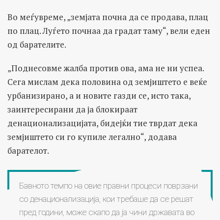
Во меѓувреме, „земјата почна да се продава, плац
по плац. Луѓето почнаа да градат таму“, вели еден
од барателите.
„Поднесовме жалба против ова, ама не ни успеа.
Сега мислам дека половина од земјиштето е веќе
урбанизирано, а и новите газди се, исто така,
заинтересирани да ја блокираат
денационализацијата, бидејќи тие тврдат дека
земјиштето си го купиле легално“, додава
барателот.
Бавното темпо на овие правни процеси поврзани
со денационализација, кои требаше да се решат
пред години, може скапо да ја чини државата во