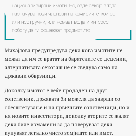
национализирани имоти. Но, овде секоја влада
назначува нови членови на комисиите, кои се
или нестручни, или немаат волја и интерес
побргу да ги решаваат предметите
Михајлова предупредува дека кога имотите не
можат да им се вратат на барателите со децении,
алтернативата секогаш не се сведува само на
државни обврзници.
Доколку имотот е веќе продаден на друг
сопственик, државата би можела да заврши со
обесштетување и на првичните сопственици, но и
на новите инвеститори, доколку вторите се жалат
дека биле измамени за да поверуваат дека
купуваат легално чисто земјиште или имот.