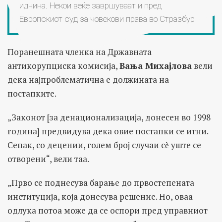
иднина. Некои веќе завршуваат и пред
Европскиот суд за човекови права во Стразбур
Поранешната членка на Државната
антикорупциска комисија,
Вања Михајлова
вели
дека најпроблематична е должината на
постапките.
„Законот [за денационализација, донесен во 1998
година] предвидува дека овие постапки се итни.
Сепак, со децении, голем број случаи сѐ уште се
отворени“, вели таа.
„Прво се поднесува барање до првостепената
институција, која донесува решение. Но, оваа
одлука потоа може да се оспори пред управниот