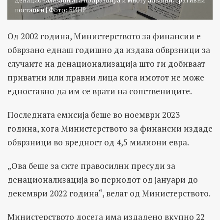
постапки | Фото: БИНР
Од 2002 година, Министерството за финансии е
обврзано еднаш годишно да издава обврзници за
случаите на денационализација што ги добиваат
приватни или правни лица кога имотот не може
едноставно да им се врати на сопствениците.
Последната емисија беше во ноември 2023
година, кога Министерството за финансии издаде
обврзници во вредност од 4,5 милиони евра.
„Ова беше за сите правосилни пресуди за
денационализација во периодот од јануари до
декември 2022 година“, велат од Министерството.
Министерството досега има издадено вкупно 22