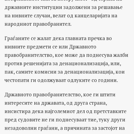
државните институции задолжени за решавање
на нивните случаи, велат од канцеларијата на
народниот правобранител.
Граѓаните се жалат дека главната пречка во
нивните предмети се или Државното
правобранителство, кое може да поднесува жалби
против решенијата за денационализација, или,
пак, самите комисии за денационализација, кои
честопати ги одолжуваат одлуките со години.
Државното правобранителство, кое ги штити
интересите на државата, од друга страна,
инсистира дека најголемиот дел од претставките
пред судовите не ги поднесуваат тие, туку други
незадоволни граѓани, а причината за застојот на