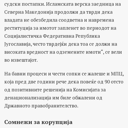
судски постапки. Исламската верска заедница на
Северна Македонија продолжи да тврди дека
владата не обезбедила соодветна и навремена
реституција за имотот запленет во периодот на
Социјалистичка Федеративна Република
Југославија, често тврдејќи дека тоа се должи на
високата вредност на одземените имоти“, се вели
во извештајот.
На бавни процеси и чести сопки се жалеше и МПЦ,
која пред две години рече дека повеќе од 90 отсто
од позитивните решенија на Комисијата за
денационализација им биле обжалени од
Државното правобранителство.
Сомнежи за корупција