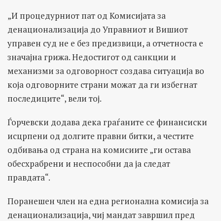
„И процедурниот пат од Комисијата за
денационализација до Управниот и Вишиот
управен суд не е без предизвици, а отчетноста е
значајна грижа. Недостигот од санкции и
механизми за одговорност создава ситуација во
која одговорните страни можат да ги избегнат
последиците“, вели тој.
Ѓорчевски додава дека граѓаните се финансиски
исцрпени од долгите правни битки, а честите
одбивања од страна на комисиите „ги остава
обесхрабрени и неспособни да ја следат
правдата“.
Поранешен член на една регионална комисија за
денационализација, чиј мандат завршил пред