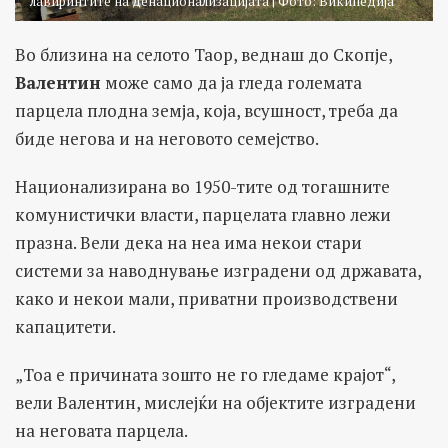
лавиринтите на денационализацијата | Фото: Википедија
Во близина на селото Таор, веднаш до Скопје,
Валентин
може само да ја гледа големата
парцела плодна земја, која, всушност, треба да
биде негова и на неговото семејство.
Национализирана во 1950-тите од тогашните
комунистички власти, парцелата главно лежи
празна. Вели дека на неа има некои стари
системи за наводнување изградени од државата,
како и некои мали, приватни производствени
капацитети.
„Тоа е причината зошто не го гледаме крајот“,
вели Валентин, мислејќи на објектите изградени
на неговата парцела.