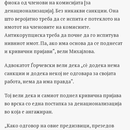
фиока од членови на комисијата [за
денационализација]. Без никакви санкции. Она
што веројатно треба да се испита е потеклото на
имотот на членовите на комисиите.
Антикорупциска треба да почне да го испитува
нивниот имот. Па, ако има основа да се поднесат
и кривични пријави“, вели Михајлова.
Адвокатот Ѓорчевски вели дека „сѐ додека нема
санкции и додека некој не одговара за својата
работа, нема да има правда“.
Тој вели дека и самиот поднел кривична пријава
во врска со една постапка за денационализација
во која е ангажиран.
„Како одговор на овие предизвици, презедов