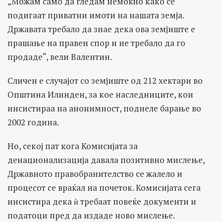
„Можам само да гледам немоќно како се
подигаат приватни имоти на нашата земја.
Државата требало да знае дека ова земјиште е
прашање на правен спор и не требало да го
продаде“, вели Валентин.
Сличен е случајот со земјиште од 212 хектари во
Општина Илинден, за кое наследниците, кои
инсистираа на анонимност, поднеле барање во
2002 година.
Но, секој пат кога Комисијата за
денационализација давала позитивно мислење,
Државното правобранителство се жалело и
процесот се враќал на почеток. Комисијата сега
инсистира дека ѝ требаат повеќе документи и
податоци пред да издаде ново мислење.