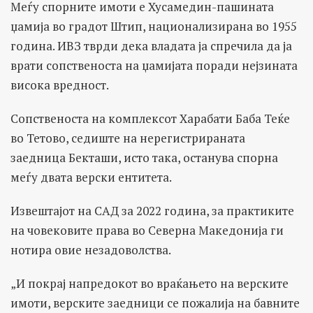
Меѓу спорните имоти е Хусамедин-пашината
џамија во градот Штип, национализирана во 1955
година. ИВЗ тврди дека владата ја спречила да ја
врати сопственоста на џамијата поради нејзината
висока вредност.
Сопственоста на комплексот Харабати Баба Теќе
во Тетово, седиште на нерегистрираната
заедница Бекташи, исто така, останува спорна
меѓу двата верски ентитета.
Извештајот на САД за 2022 година, за практиките
на човековите права во Северна Македонија ги
нотира овие незадоволства.
„И покрај напредокот во враќањето на верските
имоти, верските заедници се пожалија на бавните