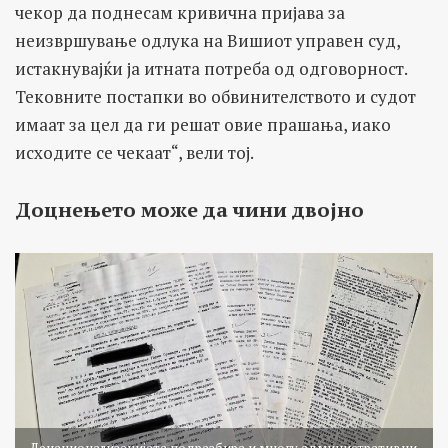
чекор да поднесам кривична пријава за
неизвршување одлука на Вишиот управен суд,
истакнувајќи ја итната потреба од одговорност.
Тековните постапки во обвинителството и судот
имаат за цел да ги решат овие прашања, иако
исходите се чекаат“, вели тој.
Доцнењето може да чини двојно
Денационализацијата подразбира и многу административни