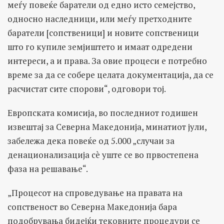
меѓу повеќе баратели од едно исто семејство,
односно наследници, или меѓу претходните
баратели [сопственици] и новите сопственици
што го купиле земјиштето и имаат одредени
интереси, а и права. За овие процеси е потребно
време за да се собере целата документација, да се
расчистат сите спорови“, одговори тој.
Европската комисија, во последниот годишен
извештај за Северна Македонија, минатиот јули,
забележа дека повеќе од 5.000 „случаи за
денационализација сè уште се во првостепена
фаза на решавање“.
„Процесот на спроведување на правата на
сопственост во Северна Македонија бара
подобрувања бидејќи тековните процедури се