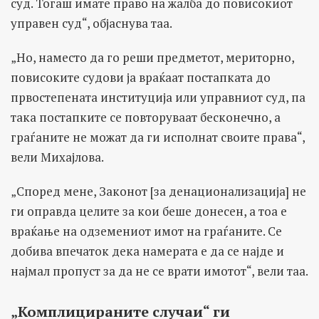
суд. Тогаш имате право на жалба до повисокиот
управен суд“, објаснува таа.
„Но, наместо да го реши предметот, мериторно,
повисоките судови ја враќаат постапката до
првостепената институција или управниот суд, па
така постапките се повторуваат бесконечно, а
граѓаните не можат да ги исполнат своите права“,
вели Михајлова.
„Според мене, Законот [за денационализација] не
ги оправда целите за кои беше донесен, а тоа е
враќање на одземениот имот на граѓаните. Се
добива впечаток дека намерата е да се најде и
најмал пропуст за да не се врати имотот“, вели таа.
„Комплицираните случаи“ ги