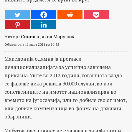
Автор:
Синиша Јаков Марушиќ
Објавено на 11 март 2024 во 10:35
Македонија одамна ја прогласи
денационализацијата за успешно завршена
приказна. Уште во 2013 година, тогашната влада
се фалеше дека решила 30.000 случаи, во кои
сопствениците на имотот национализиран во
времето на Југославија, или го добиле својот имот,
или добиле компензација во форма на државни
обврзници.
Меѓутоа, овој процес не е завршен за илјадници