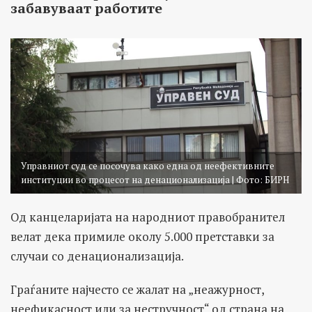
забавуваат работите
Управниот суд се посочува како една од неефективните
институции во процесот на денационализација | Фото: БИРН
Од канцеларијата на народниот правобранител
велат дека примиле околу 5.000 претставки за
случаи со денационализација.
Граѓаните најчесто се жалат на „неажурност,
неефикасност или за нестручност“ од страна на