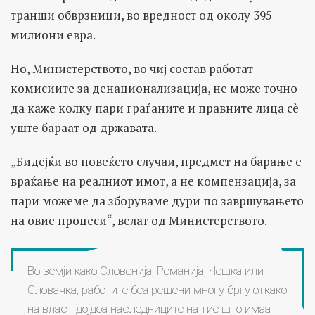
транши обврзници, во вредност од околу 395
милиони евра.
Но, Министерството, во чиј состав работат
комисиите за денационализација, не може точно
да каже колку пари граѓаните и правните лица сè
уште бараат од државата.
„Бидејќи во повеќето случаи, предмет на барање е
враќање на реалниот имот, а не компензација, за
пари можеме да зборуваме дури по завршувањето
на овие процеси“, велат од Министерството.
Во земји како Словенија, Романија, Чешка или
Словачка, работите беа решени многу бргу откако
на власт дојдоа наследниците на тие што имаа