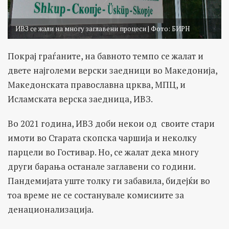
ИВЗ се жали на многу заглавени процеси | Фото: БИРН
Покрај граѓаните, на бавното темпо се жалат и
двете најголеми верски заедници во Македонија,
Македонската православна црква, МПЦ, и
Исламската верска заедница, ИВЗ.
Во 2021 година, ИВЗ доби некои од своите стари
имоти во Старата скопска чаршија и неколку
парцели во Гостивар. Но, се жалат дека многу
други барања останале заглавени со години.
Пандемијата уште толку ги забавила, бидејќи во
тоа време не се состанувале комисиите за
денационализација.