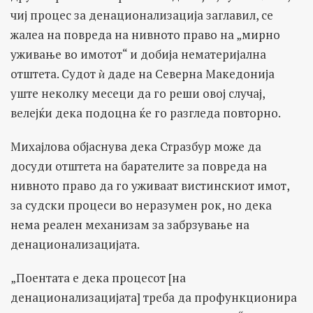
чиј процес за денационализација заглавил, се
жалеа на повреда на нивното право на „мирно
уживање во имотот“ и добија нематеријална
отштета. Судот ѝ даде на Северна Македонија
уште неколку месеци да го реши овој случај,
велејќи дека подоцна ќе го разгледа повторно.
Михајлова објаснува дека Стразбур може да
досуди отштета на барателите за повреда на
нивното право да го уживаат вистинскиот имот,
за судски процеси во неразумен рок, но дека
нема реален механизам за забрзување на
денационализацијата.
„Поентата е дека процесот [на
денационализацијата] треба да профункционира