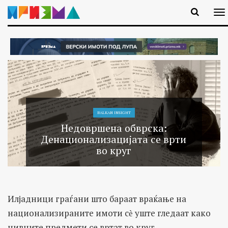
BALKAN INSIGHT
Недовршена обврска:
Денационализацијата се врти
во круг
Илјадници граѓани што бараат враќање на
национализираните имоти сѐ уште гледаат како
нивните предмети се вртат во круг