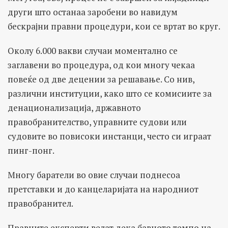
други што останаа заробени во навидум
бескрајни правни процедури, кои се вртат во круг.
Околу 6.000 вакви случаи моментално се
заглавени во процедура, од кои многу чекаа
повеќе од две децении за решавање. Со нив,
различни институции, како што се комисиите за
денационализација, државното
правобранителство, управните судови или
судовите во повисоки инстанци, често си играат
пинг-понг.
Многу баратели во овие случаи поднесоа
претставки и до канцеларијата на народниот
правобранител.
Правните експерти велат дека бавното темпо на