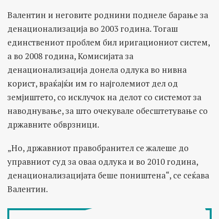
Валентин и неговите роднини поднеле барање за
денационализација во 2003 година. Тогаш
единствениот проблем бил иригациониот систем,
а во 2008 година, Комисијата за
денационализација донела одлука во нивна
корист, враќајќи им го најголемиот дел од
земјиштето, со исклучок на делот со системот за
наводнување, за што очекувале обесштетување со
државните обврзници.
„Но, државниот правобранител се жалеше до
управниот суд за оваа одлука и во 2010 година,
денационализацијата беше поништена“, се сеќава
Валентин.