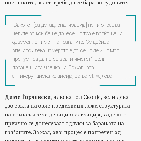
постапките, велат, треба да се бара во судовите.
„Законот [за денационализација] не ги оправда
целите за кои беше донесен, а тоа е враќање на
одземениот имот на граѓаните. Се добива
впечаток дека намерата е да се најде и најмал
пропуст за да не се врати имотот“, вели
поранешната членка на Државната
антикорупциска комисија, Вања Михајлова
Диме Ѓорчевски
, адвокат од Скопје, вели дека
„во сржта на овие предизвици лежи структурата
на комисиите за денационализација, каде што
првично се донесуваат одлуки за барањата на
граѓаните. За жал, овој процес е попречен од
недостигот од континуитет во комисиите низ