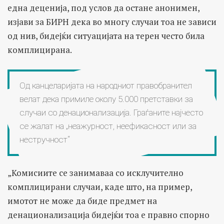
една деценија, под услов да остане анонимен,
изјави за БИРН дека во многу случаи тоа не зависи
од нив, бидејќи ситуацијата на терен често била
комплицирана.
Од канцеларијата на народниот правобранител
велат дека примиле околу 5.000 претставки за
случаи со денационализација. Граѓаните најчесто
се жалат на „неажурност, неефикасност или за
нестручност“
„Комисиите се занимаваа со исклучително
комплицирани случаи, каде што, на пример,
имотот не може да биде предмет на
денационализација бидејќи тоа е правно спорно