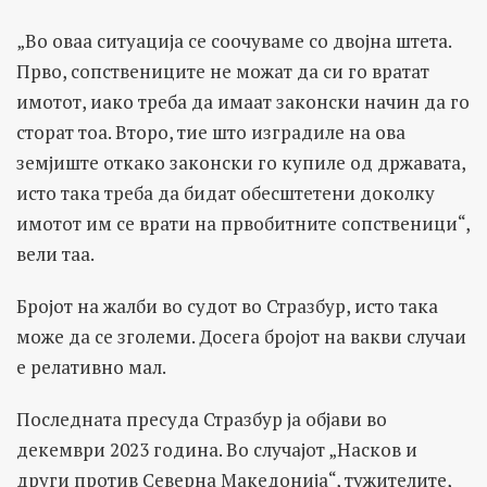
„Во оваа ситуација се соочуваме со двојна штета.
Прво, сопствениците не можат да си го вратат
имотот, иако треба да имаат законски начин да го
сторат тоа. Второ, тие што изградиле на ова
земјиште откако законски го купиле од државата,
исто така треба да бидат обесштетени доколку
имотот им се врати на првобитните сопственици“,
вели таа.
Бројот на жалби во судот во Стразбур, исто така
може да се зголеми. Досега бројот на вакви случаи
е релативно мал.
Последната пресуда Стразбур ја објави во
декември 2023 година. Во случајот „Насков и
други против Северна Македонија“, тужителите,