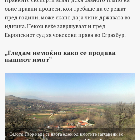
овие правни процеси, кои требаше да се решат
пред години, може скапо да ја чини државата во
иднина. Некои веќе завршуваат и пред
Европскиот суд за човекови права во Стразбур.
„Гледам немоќно како се продава
нашиот имот“
Селото Таор каде се наоѓа еден од имотите заглавени во