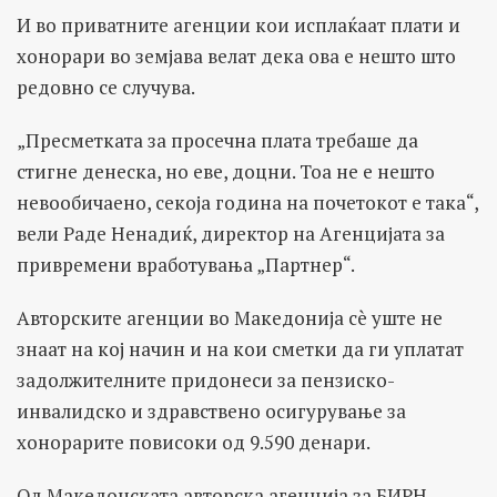
И во приватните агенции кои исплаќаат плати и
хонорари во земјава велат дека ова е нешто што
редовно се случува.
„Пресметката за просечна плата требаше да
стигне денеска, но еве, доцни. Тоа не е нешто
невообичаено, секоја година на почетокот е така“,
вели Раде Ненадиќ, директор на Агенцијата за
привремени вработувања „Партнер“.
Авторските агенции во Македонија сè уште не
знаат на кој начин и на кои сметки да ги уплатат
задолжителните придонеси за пензиско-
инвалидско и здравствено осигурување за
хонорарите повисоки од 9.590 денари.
Од Македонската авторска агенција за БИРН