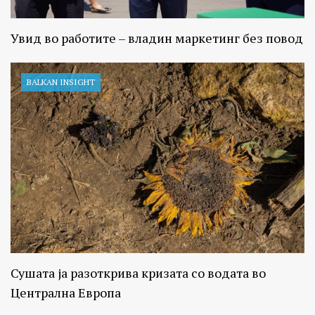
Увид во работите – владин маркетинг без повод
BALKAN INSIGHT
Сушата ја разоткрива кризата со водата во
Централна Европа