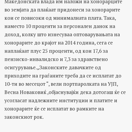
Македонската влада им наложи на хонорарците
во земјата да плаќаат придонеси за хонорарите
кои се повисоки од минималната плата. Така,
наместо 10 проценти за персонален данок на
доход, колку што изнесуваа оптоварувањата на
хонорарите до крајот на 2014 година, сега се
наплаќаат плус 25 проценти, од кои 17,6 за
пензиско-инвалидско и 7,3 за здравствено
осигурување.„Законските давачките од
приходите на граѓаните треба да се исплатат до
10-ти во месецот “, вели портпаролката на УЈП,
Весна Новаковиќ ,објаснувајќи дека дотогаш ќе се
усогласат надлежните институции и платите и
хонорарите ќе се исплатат во рамките на
законскиот рок.