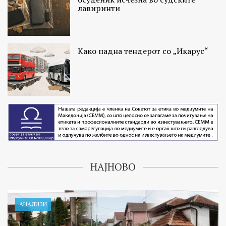
лавиринти
Како падна тендерот со „Икарус“
НАЈНОВО
АНАЛИЗИ