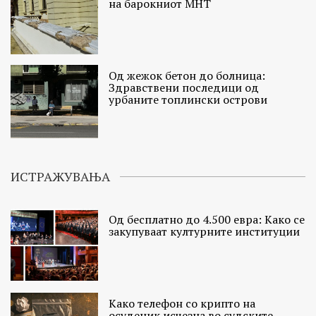
на барокниот МНТ
Од жежок бетон до болница:
Здравствени последици од
урбаните топлински острови
ИСТРАЖУВАЊА
Од бесплатно до 4.500 евра: Како се
закупуваат културните институции
Како телефон со крипто на
осуденик исчезна во судските