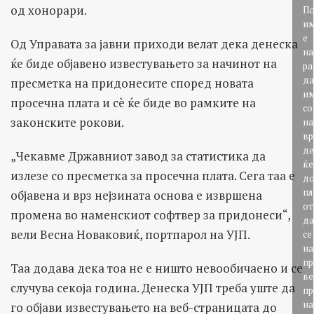
од хонорари.
П
и
е
Од Управата за јавни приходи велат дека денеска
на
ќе биде објавено известувањето за начинот на
ра
да
пресметка на придонесите според новата
и
просечна плата и сè ќе биде во рамките на
со
законските рокови.
на
вр
де
„Чекавме Државниот завод за статистика да
ќе
излезе со пресметка за просечна плата. Сега таа е
д
пл
објавена и врз нејзината основа е извршена
от
промена во наменскиот софтвер за придонеси“,
да
вели Весна Новаковиќ, портпарол на УЈП.
се
на
пр
Таа додава дека тоа не е ништо невообичаено и се
ве
случува секоја година. Денеска УЈП треба уште да
пр
на
го објави известувањето на веб-страницата до