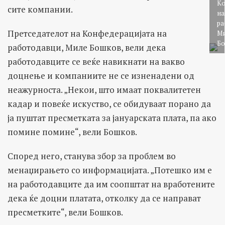
Ко
сите компании.
на
ра
Претседателот на Конфедерацијата на
Ми
Б
работодавци, Миле Бошков, вели дека
работодавците се веќе навикнати на вакво
доцнење и компаниите не се изненадени од
неажурноста. „Некои, што имаат поквалитетен
кадар и повеќе искуство, се обидуваат порано да
ја пуштат пресметката за јануарската плата, па ако
помине помине“, вели Бошков.
Според него, станува збор за проблем во
менаџирањето со информацијата. „Потешко им е
на работодавците да им соопштат на вработените
дека ќе доцни платата, отколку да се направат
пресметките“, вели Бошков.