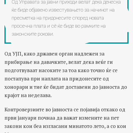
Од Управата за јавни приходи велат дека денеска
ќе биде објавено известувањето за начинот на
пресметка на придонесите според новата
просечна плата и сè ќе биде во рамките на
законските рокови.
Од УЈП, како државен орган надлежен за
прибирање на давачките, велат дека веќе ги
подготвуваат насоките за тоа како точно ќе се
постапува при наплата на придонесите од
хонорари и тие ќе бидат доставени до јавноста до
крајот на неделава.
Контроверзиите во јавноста се појавија откако од
први јануари почнаа да важат измените на пет
закони кои беа изгласани минатото лето, а со кои