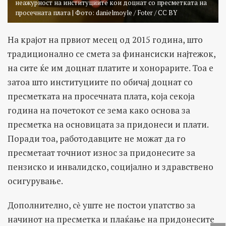
неажурност на институциите кои доцнат со пресметката на
просечната плата | Фото: danielmoyle / Foter / CC BY
На крајот на првиот месец од 2015 година, што
традиционално се смета за финансиски најтежок,
на сите ќе им доцнат платите и хонорарите. Тоа е
затоа што институциите по обичај доцнат со
пресметката на просечната плата, која секоја
година на почетокот се зема како основа за
пресметка на основицата за придонеси и плати.
Поради тоа, работодавците не можат да го
пресметаат точниот износ за придонесите за
пензиско и инвалидско, социјално и здравствено
осигурување.
Дополнително, сѐ уште не постои упатство за
начинот на пресметка и плаќање на придонесите