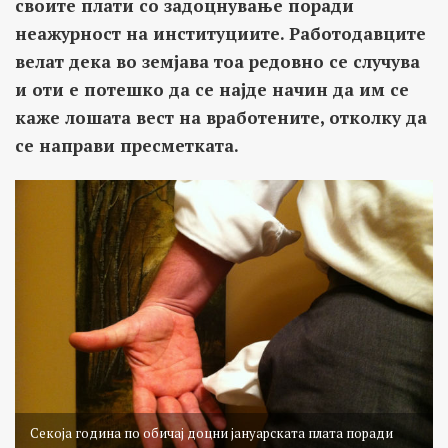
своите плати со задоцнување поради
неажурност на институциите. Работодавците
велат дека во земјава тоа редовно се случува
и оти е потешко да се најде начин да им се
каже лошата вест на вработените, отколку да
се направи пресметката.
Секоја година по обичај доцни јануарската плата поради