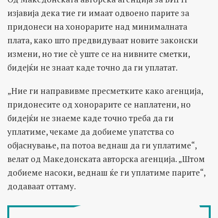
изјавија дека тие ги имаат одвоено парите за
придонеси на хонорарите над минималната
плата, како што предвидуваат новите законски
измени, но тие сè уште се на нивните сметки,
бидејќи не знаат каде точно да ги уплатат.
„Ние ги направивме пресметките како агенција,
придонесите од хонорарите се наплатени, но
бидејќи не знаеме каде точно треба да ги
уплатиме, чекаме да добиеме упатства со
објаснување, па потоа веднаш да ги уплатиме“,
велат од Македонската авторска агенција. „Штом
добиеме насоки, веднаш ќе ги уплатиме парите“,
додаваат оттаму.