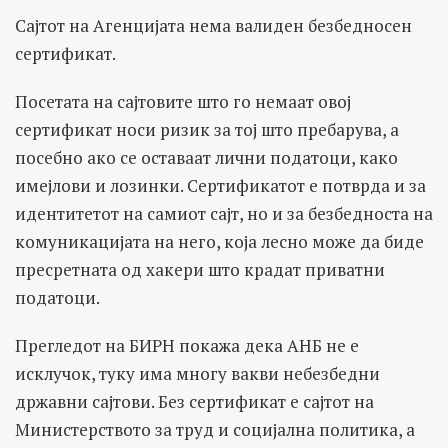
Сајтот на Агенцијата нема валиден безбедносен
сертификат.
Посетата на сајтовите што го немаат овој
сертификат носи ризик за тој што пребарува, а
посебно ако се оставаат лични податоци, како
имејлови и лозинки. Сертификатот е потврда и за
идентитетот на самиот сајт, но и за безбедноста на
комуникацијата на него, која лесно може да биде
пресретната од хакери што крадат приватни
податоци.
Прегледот на БИРН покажа дека АНБ не е
исклучок, туку има многу вакви небезбедни
државни сајтови. Без сертификат е сајтот на
Министерството за труд и социјална политика, а