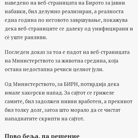
наведено на веб-страницата на Бирото за јавни
набавки, бил делумно реализиран, а реалноста
една година по неговото завршување, покажува
дека веб-страниците се далеку од унифицирани и
сѐ уште ранливи.
Последен доказ за тоа е падот на веб-страницата
на Министерството за животна средина, која
остана недостапна речиси целиот јули.
Од Министерството, за БИРН, потврдија дека
имале хакерски напад. За сајтот се грижеле
самите, бил задолжен нивни вработен, а прекинот
бил толку долг, затоа што морало да се чистат
нападнатите скрипти на сајтот.
Прво беља, па решение