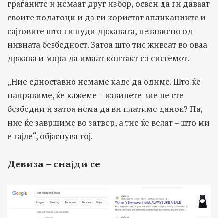
граѓаните и немаат друг избор, освен да ги даваат
своите податоци и да ги користат апликациите и
сајтовите што ги нуди државата, независно од
нивната безбедност. Затоа што тие живеат во оваа
држава и мора да имаат контакт со системот.
„Ние едноставно немаме каде да одиме. Што ќе
направиме, ќе кажеме – извинете вие не сте
безбедни и затоа нема да ви платиме данок? Па,
ние ќе завршиме во затвор, а тие ќе велат – што ми
е гајле“, објаснува тој.
Девиза – снајди се