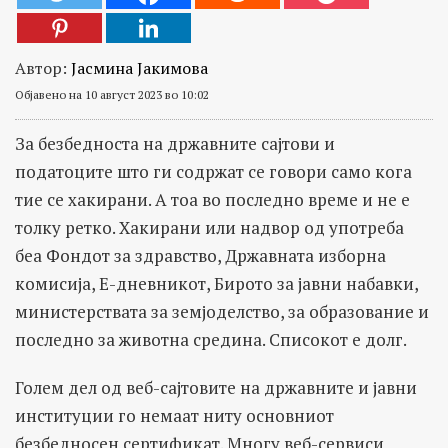
Автор:
Јасмина Јакимова
Објавено на 10 август 2023 во 10:02
За безбедноста на државните сајтови и
податоците што ги содржат се говори само кога
тие се хакирани. А тоа во последно време и не е
толку ретко. Хакирани или надвор од употреба
беа Фондот за здравство, Државната изборна
комисија, Е-дневникот, Бирото за јавни набавки,
министерствата за земјоделство, за образование и
последно за животна средина. Списокот е долг.
Голем дел од веб-сајтовите на државните и јавни
институции го немаат ниту основниот
безбедносен сертификат. Многу веб-сервиси