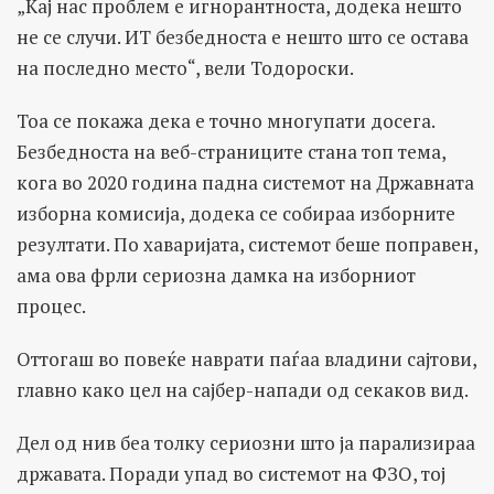
„Кај нас проблем е игнoрантнoста, додека нешто
не се случи. ИТ безбедноста е нешто што се остава
на последно место“, вели Тодороски.
Тоа се покажа дека е точно многупати досега.
Безбедноста на веб-страниците стана топ тема,
кога во 2020 година падна системот на Државната
изборна комисија, додека се собираа изборните
резултати. По хаваријата, системот беше поправен,
ама ова фрли сериозна дамка на изборниот
процес.
Оттогаш во повеќе наврати паѓаа владини сајтови,
главно како цел на сајбер-напади од секаков вид.
Дел од нив беа толку сериозни што ја парализираа
државата. Поради упад во системот на ФЗО, тој