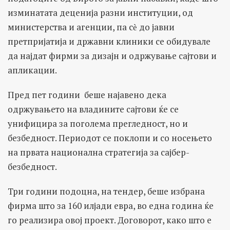
изминатата деценија разни институции, од
министерства и агенции, па сѐ до јавни
претпријатија и државни клиники се обидувале
да најдат фирми за дизајн и одржување сајтови и
апликации.
Пред пет години беше најавено дека
одржувањето на владините сајтови ќе се
унифицира за поголема прегледност, но и
безбедност. Периодот се поклопи и со носењето
на првата национална стратегија за сајбер-
безбедност.
Три години подоцна, на тендер, беше избрана
фирма што за 160 илјади евра, во една година ќе
го реализира овој проект. Договорот, како што е