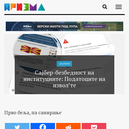
АНАЛИЗИ
Сајбер-безбедност на
институциите: Податоците на
извол’те
Прво беља, па санирање