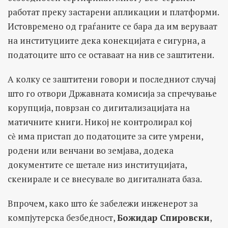
работат преку застарени апликации и платформи.
Истовремено од граѓаните се бара да им веруваат
на институциите дека конекцијата е сигурна, а
податоците што се оставаат на нив се заштитени.
А колку се заштитени говори и последниот случај
што го отвори Државната комисија за спречување
корупција, поврзан со дигитализацијата на
матичните книги. Никој не контролирал кој
сѐ има пристап до податоците за сите умрени,
родени или венчани во земјава, додека
документите се шетале низ институцијата,
скенирале и се внесувале во дигиталната база.
Впрочем, како што ќе забележи инженерот за
компјутерска безбедност,
Божидар Спировски
,