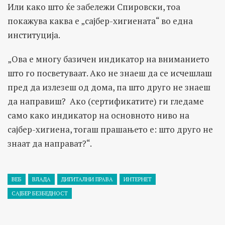
Или како што ќе забележи Спировски, тоа
покажува каква е „сајбер-хигиената“ во една
институција.
„Ова е многу базичен индикатор на вниманието
што го посветуваат. Ако не знаеш да се исчешлаш
пред да излезеш од дома, па што друго не знаеш
да направиш? Ако (сертификатите) ги гледаме
само како индикатор на основното ниво на
сајбер-хигиена, тогаш прашањето е: што друго не
знаат да направат?“.
ВЕБ
ВЛАДА
ДИГИТАЛНИ ПРАВА
ИНТЕРНЕТ
САЈБЕР БЕЗБЕДНОСТ