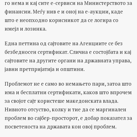
го нема и кај сите е-сервиси на Министерството за
финансии. Меѓу нив е и оној на е-аукции, каде
што е неопходно корисникот да се логира со
имејл и лозинка.
Една петтина од сајтовите на Агенциите се без
безбедносен сертификат. Слична е состојбата и кај
сајтовите на другите органи на државната управа,
јавни претпријатија и општини.
Проблемот не е само во немањето пари, затоа што
има и бесплатни сертификати, каков што впрочем
за својот сајт користеше македонската влада.
Нивното отсуство, колку и тие да се маргинален
проблем во сајбер-просторот, е добар показател за
посветеноста на државата кон овој проблем.