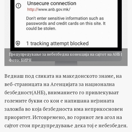
Предупредување за небезбедна конекција на сајтот на АНБ |
Фото: БИРН
Веднаш под сликата на македонското знаме, на
веб-страницата на Агенцијата за национална
безбедност(АНБ), вниманието го привлекуваат
големите букви со кои е напишана нејзината
заложба во која безбедноста има неприкосновен
приоритет. Истовремено, во горниот лев агол на
сајтот стои предупредување дека тој е небезбеден.