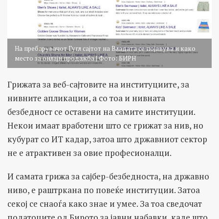
На пребарувачот Гугл сајтот на Владата се појавува и како
место за онлајн продажба | Фото: БИРН
Грижата за веб-сајтовите на институциите, за
нивните апликации, а со тоа и нивната
безбедност се оставени на самите институции.
Некои имаат вработени што се грижат за нив, но
кубурат со ИТ кадар, затоа што државниот сектор
не е атрактивен за овие професионалци.
И самата грижа за сајбер-безбедноста, на државно
ниво, е раштркана по повеќе институции. Затоа
секој се снаоѓа како знае и умее. За тоа сведочат
податоците од Бирото за јавни набавки, каде што