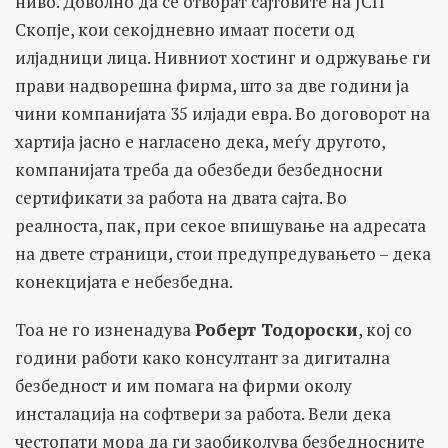
ниво. Доволно да се отворат сајтовите на ЈСП
Скопје, кои секојдневно имаат посети од
илјадници лица. Нивниот хостинг и одржување ги
прави надворешна фирма, што за две години ја
чини компанијата 35 илјади евра. Во договорот на
хартија јасно е нагласено дека, меѓу другото,
компанијата треба да обезбеди безбедносни
сертификати за работа на двата сајта. Во
реалноста, пак, при секое впишување на адресата
на двете страници, стои предупредувањето – дека
конекцијата е небезбедна.
Тоа не го изненадува
Роберт Тодороски
, кој со
години работи како консултант за дигитална
безбедност и им помага на фирми околу
инсталација на софтвери за работа. Вели дека
честопати мора да ги заобиколува безбедносните