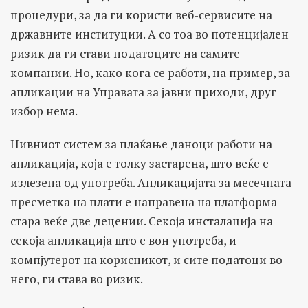
процедури, за да ги користи веб-сервисите на
државните институции. А со тоа во потенцијален
ризик да ги стави податоците на самите
компании. Но, како кога се работи, на пример, за
апликации на Управата за јавни приходи, друг
избор нема.
Нивниот систем за плаќање даноци работи на
апликација, која е толку застарена, што веќе е
излезена од употреба. Апликацијата за месечната
пресметка на плати е направена на платформа
стара веќе две децении. Секоја инсталација на
секоја апликација што е вон употреба, и
компјутерот на корисникот, и сите податоци во
него, ги става во ризик.