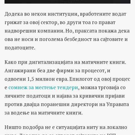
Додека во некои институции, вработените водат
грижат за овој сектор, во други тоа го прават
надворешни компании. Но, праксата покажа дека
ова не носи и поголема безбедност на сајтовите и
податоците.
Како при дигитализацијата на матичните книги.
Ангажирани беа две фирми за процесот, и
одвоени 1,5 милион евра. Епилогот од овој процес
е
сомнеж за местење тендери
, можна трговија со
личните податоци и најава за кривични пријави
против двајца поранешни директори на Управата
за водење на матичните книги.
Ништо подобра не е ситуацијата ниту на локално