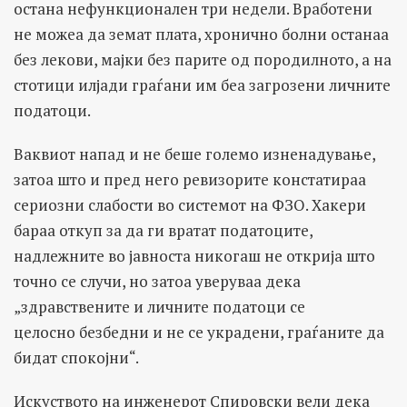
остана нефункционален три недели. Вработени
не можеа да земат плата, хронично болни останаа
без лекови, мајки без парите од породилното, а на
стотици илјади граѓани им беа загрозени личните
податоци.
Ваквиот напад и не беше големо изненадување,
затоа што и пред него ревизорите констатираа
сериозни слабости во системот на ФЗО. Хакери
бараа откуп за да ги вратат податоците,
надлежните во јавноста никогаш не открија што
точно се случи, но затоа уверуваа дека
„здравствените и личните податоци се
целосно безбедни и не се украдени, граѓаните да
бидат спокојни“.
Искуството на инженерот Спировски вели дека