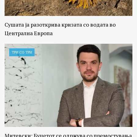
Сушата ја разоткрива кризата со водата во
Централна Европа
ТРИ СО ТРИ
Митевски: Буџетот се одржува со премостувања