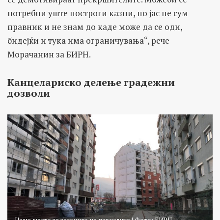
потребни уште построги казни, но јас не сум
правник и не знам до каде може да се оди,
бидејќи и тука има ограничувања“, рече
Морачанин за БИРН.
Канцелариско делење градежни
дозволи
Нема место за зеленило на парцелите | Фото: БИРН