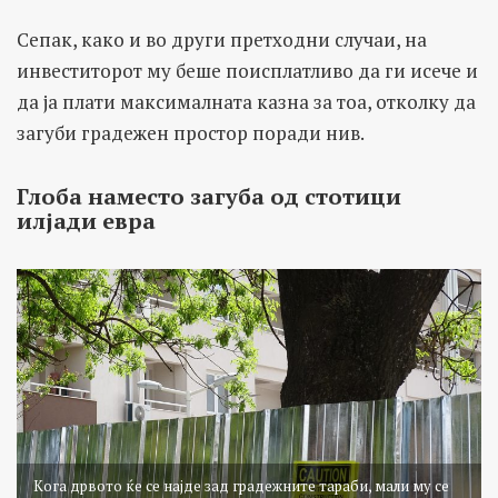
Сепак, како и во други претходни случаи, на
инвеститорот му беше поисплатливо да ги исече и
да ја плати максималната казна за тоа, отколку да
загуби градежен простор поради нив.
Глоба наместо загуба од стотици
илјади евра
Кога дрвото ќе се најде зад градежните тараби, мали му се