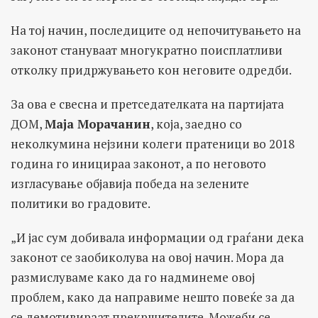
На тој начин, последиците од непочитувањето на
законот стануваат многукратно поисплатливи
отколку придржувањето кон неговите одредби.
За ова е свесна и претседателката на партијата
ДОМ,
Маја Морачанин
, која, заедно со
неколкумина нејзини колеги пратеници во 2018
година го иницираа законот, а по неговото
изгласување објавија победа на зелените
политики во градовите.
„И јас сум добивала информации од граѓани дека
законот се заобиколува на овој начин. Мора да
размислуваме како да го надминеме овој
проблем, како да направиме нешто повеќе за да
се демотивираат прекршителите. Можеби се