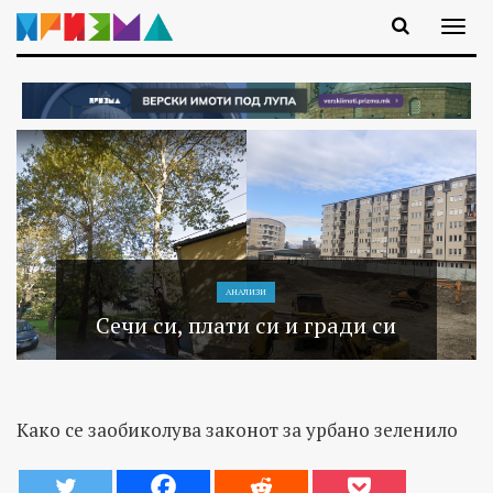
АНАЛИЗИ
Сечи си, плати си и гради си
Како се заобиколува законот за урбано зеленило