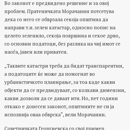
Во законот е предвидено решение и за овој
проблем. Пратеничката Морачанин потсетува
дека со него се обврзала секоја општина да
направи т.н. зелен катастар, односно попис на
целото зеленило, секоја површина и секое дрво,
со основни податоци, без разлика на чиј имот се
наоѓа, јавен или приватен.
„Таквите катастри треба да бидат транспарентни,
а податоците ќе може да помогнат во
урбанистичкото планирање, за тоа каде какви
објекти да се предвидуваат, со колкави димензии,
какви дозволи да се даваат итн. Но, пет години
откако е донесен законот, општините не си ја
исполнија оваа обврска“, вели Морачанин.
Советничката Георгиевска со свој пример