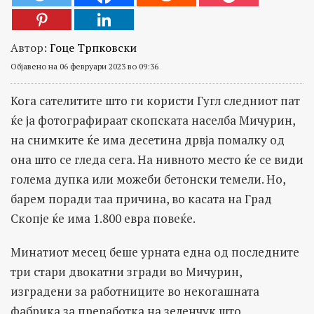
Автор:
Гоце Трпковски
Објавено на 06 февруари 2023 во 09:36
Кога сателитите што ги користи Гугл следниот пат
ќе ја фотографираат скопската населба Мичурин,
на снимките ќе има десетина дрвја помалку од
она што се гледа сега. На нивното место ќе се види
голема дупка или можеби бетонски темели. Но,
барем поради таа причина, во касата на Град
Скопје ќе има 1.800 евра повеќе.
Минатиот месец беше урната една од последните
три стари двокатни згради во Мичурин,
изградени за работниците во некогашната
фабрика за преработка на зеленчук што