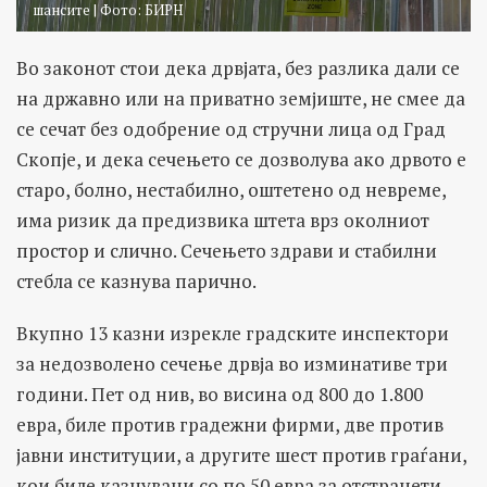
шансите | Фото: БИРН
Во законот стои дека дрвјата, без разлика дали се
на државно или на приватно земјиште, не смее да
се сечат без одобрение од стручни лица од Град
Скопје, и дека сечењето се дозволува ако дрвото е
старо, болно, нестабилно, оштетено од невреме,
има ризик да предизвика штета врз околниот
простор и слично. Сечењето здрави и стабилни
стебла се казнува парично.
Вкупно 13 казни изрекле градските инспектори
за недозволено сечење дрвја во изминативе три
години. Пет од нив, во висина од 800 до 1.800
евра, биле против градежни фирми, две против
јавни институции, а другите шест против граѓани,
кои биле казнувани со по 50 евра за отстранети