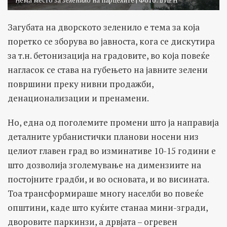
Загубата на дворското зеленило е тема за која
поретко се зборува во јавноста, кога се дискутира
за т.н. бетонизација на градовите, во која повеќе
нагласок се става на губењето на јавните зелени
површини преку нивни продажби,
денационализации и пренамени.
Но, една од поголемите промени што ја направија
деталните урбанистички планови носени низ
целиот главен град во изминативе 10-15 години е
што дозволија зголемување на димензиите на
постојните градби, и во основата, и во висината.
Тоа трансформираше многу населби во повеќе
општини, каде што куќите станаа мини-згради,
дворовите паркинзи, а дрвјата – огревен