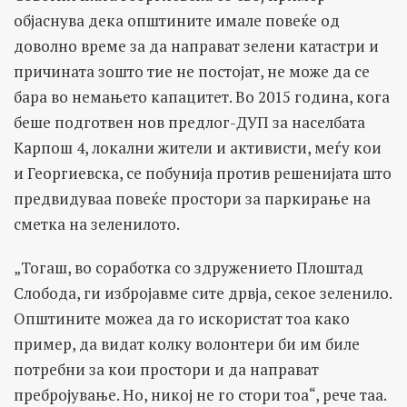
објаснува дека општините имале повеќе од
доволно време за да направат зелени катастри и
причината зошто тие не постојат, не може да се
бара во немањето капацитет. Во 2015 година, кога
беше подготвен нов предлог-ДУП за населбата
Карпош 4, локални жители и активисти, меѓу кои
и Георгиевска, се побунија против решенијата што
предвидуваа повеќе простори за паркирање на
сметка на зеленилото.
„Тогаш, во соработка со здружението Плоштад
Слобода, ги избројавме сите дрвја, секое зеленило.
Општините можеа да го искористат тоа како
пример, да видат колку волонтери би им биле
потребни за кои простори и да направат
пребројување. Но, никој не го стори тоа“, рече таа.