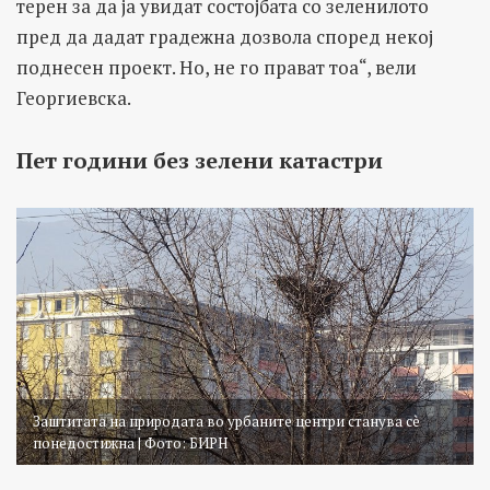
терен за да ја увидат состојбата со зеленилото
пред да дадат градежна дозвола според некој
поднесен проект. Но, не го прават тоа“, вели
Георгиевска.
Пет години без зелени катастри
Заштитата на природата во урбаните центри станува сè
понедостижна | Фото: БИРН