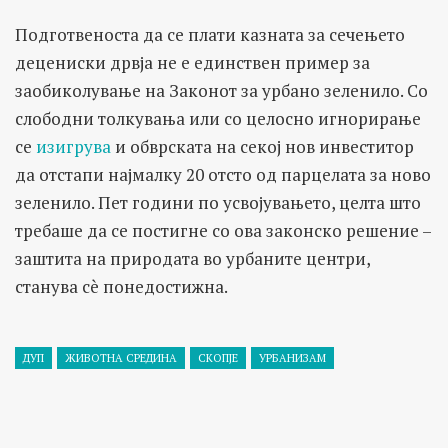
Подготвеноста да се плати казната за сечењето
децениски дрвја не е единствен пример за
заобиколување на Законот за урбано зеленило. Со
слободни толкувања или со целосно игнорирање
се
изигрува
и обврската на секој нов инвеститор
да отстапи најмалку 20 отсто од парцелата за ново
зеленило. Пет години по усвојувањето, целта што
требаше да се постигне со ова законско решение –
заштита на природата во урбаните центри,
станува сè понедостижна.
ДУП
ЖИВОТНА СРЕДИНА
СКОПЈЕ
УРБАНИЗАМ