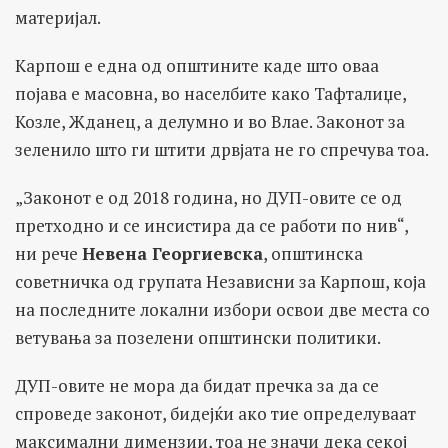
материјал.
Карпош е една од општините каде што оваа
појава е масовна, во населбите како Тафталиџе,
Козле, Жданец, а делумно и во Влае. Законот за
зеленило што ги штити дрвјата не го спречува тоа.
„Законот е од 2018 година, но ДУП-овите се од
претходно и се инсистира да се работи по нив“,
ни рече
Невена Георгиевска
, општинска
советничка од групата Независни за Карпош, која
на последните локални избори освои две места со
ветувања за позелени општински политики.
ДУП-овите не мора да бидат пречка за да се
спроведе законот, бидејќи ако тие определуваат
максимални димензии, тоа не значи дека секој