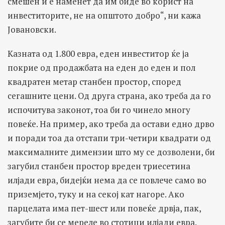
смешен и е наменет да им биде во корист на
инвеститорите, не на општото добро“, ни кажа
Јовановски.
Казната од 1.800 евра, еден инвеститор ќе ја
покрие од продажбата на еден до еден и пол
квадратен метар станбен простор, според
сегашните цени. Од друга страна, ако треба да го
испочитува законот, тоа би го чинело многу
повеќе. На пример, ако треба да остави едно дрво
и поради тоа да отстапи три-четири квадрати од
максималните димензии што му се дозволени, би
загубил станбен простор вреден триесетина
илјади евра, бидејќи нема да се повлече само во
приземјето, туку и на секој кат нагоре. Ако
парцелата има пет-шест или повеќе дрвја, пак,
загубите би се мереле во стотици илјади евра.