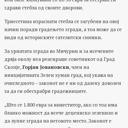
здрави стебла од своите дворови.
Триесетина израснати стебла се загубени на овој
начин поради градењето згради, а тоа може да се
види од историските сателитски снимки.
За урнатата зграда во Мичурин и за исечените
дрвја околу неа реагираше советникот од Град
Скопје,
Горјан Јовановски
, член на
иницијативата Зелен хуман град, кој укажа на
очигледното – законот не е ни од далеку доволен
за да ги обесхрабри градежниците.
„Што се 1.800 евра за инвеститор, ако со тоа има
бланко можност да исече децениско зеленило и
да лупне зграда на неговото место. Законот е