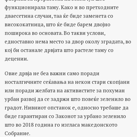
функционирала таму. Како и во претходните
дваесетина случаи, таа ќе биде заменета со
висококатница, што ќе биде барем двојно
поширока во основата. Во такви услови,
едноставно нема место за двор околу зградата, во
кој би останале дрвјата што растеле таму со
децении.
Овие дрвја не беа важни само поради
носталгичните сеќавања на некои стари скопјани
или поради желбата на активистите за похуман
урбан развој да се задржи што повеќе зеленило во
градот. Нивниот опстанок е, односно требаше да
биде гарантиран со Законот за урбано зеленило
што во 2018 година го изгласа македонското
Собрание.