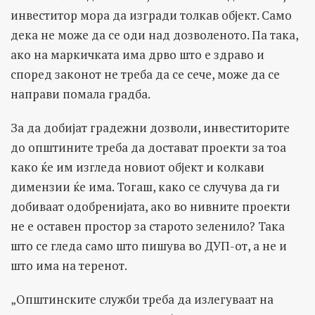
инвеститор мора да изгради толкав објект. Само
дека не може да се оди над дозволеното. Па така,
ако на маркичката има дрво што е здраво и
според законот не треба да се сече, може да се
направи помала градба.
За да добијат градежни дозволи, инвеститорите
до општините треба да достават проекти за тоа
како ќе им изгледа новиот објект и колкави
димензии ќе има. Тогаш, како се случува да ги
добиваат одобренијата, ако во нивните проекти
не е оставен простор за старото зеленило? Така
што се гледа само што пишува во ДУП-от, а не и
што има на теренот.
„Општинските служби треба да излегуваат на