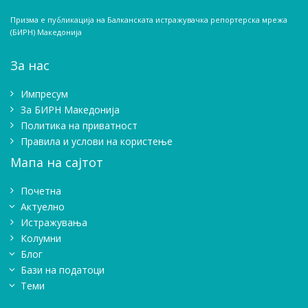
Призма е публикација на Балканската истражувачка репортерска мрежа
(БИРН) Македонија
За нас
Импресум
Зa БИРН Македонија
Политика на приватност
Правила и услови на користење
Мапа на сајтот
Почетна
Актуелно
Истражувањa
Колумни
Блог
Бази на податоци
Теми