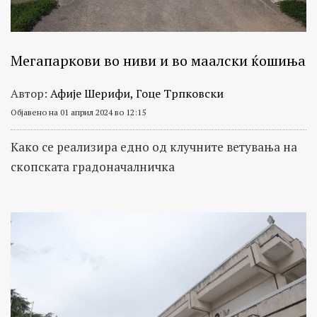
Мегапаркови во ниви и во маалски ќошиња
Автор:
Афије Шерифи, Гоце Трпковски
Објавено на 01 април 2024 во 12:15
Како се реализира едно од клучните ветувања на
скопската градоначалничка