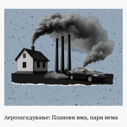
Аерозагадување: Планови има, пари нема