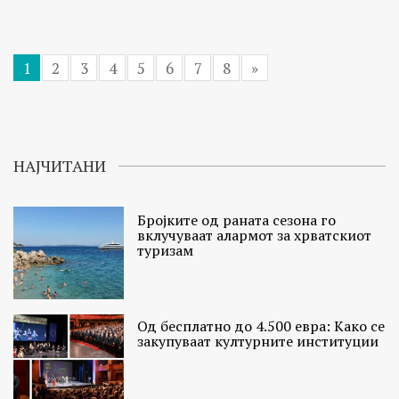
1
2
3
4
5
6
7
8
»
НАЈЧИТАНИ
Бројките од раната сезона го
вклучуваат алармот за хрватскиот
туризам
Од бесплатно до 4.500 евра: Како се
закупуваат културните институции