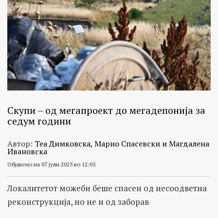
Скупи – од мегапроект до мегадепонија за
седум години
Автор:
Теа Димковска, Марио Спасевски и Магдалена
Ивановска
Објавено на 07 јули 2025 во 12:05
Локалитетот можеби беше спасен од несоодветна
реконструкција, но не и од заборав