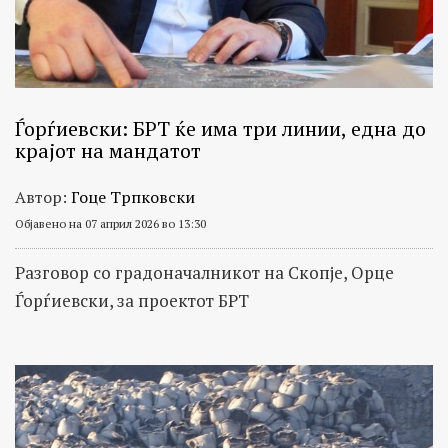
Ѓорѓиевски: БРТ ќе има три линии, една до
крајот на мандатот
Автор:
Гоце Трпковски
Објавено на 07 април 2026 во 13:30
Разговор со градоначалникот на Скопје, Орце
Ѓорѓиевски, за проектот БРТ