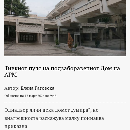
Тивкиот пулс на подзаборавениот Дом на
АРМ
Автор:
Елена Гаговска
Објавено на 12 март 2024 во 9:48
Однадвор личи дека домот „умира“, но
внатрешноста раскажува малку поинаква
приказна