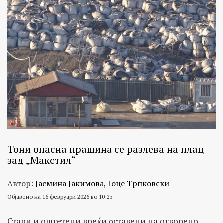
Тони опасна прашина се разлева на плац
зад „Макстил“
Автор:
Јасмина Јакимова, Гоце Трпковски
Објавено на 16 февруари 2026 во 10:25
Стари и оштетени вреќи оставени на отворено