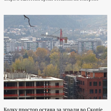
Колку простор остана за згради во Скопје