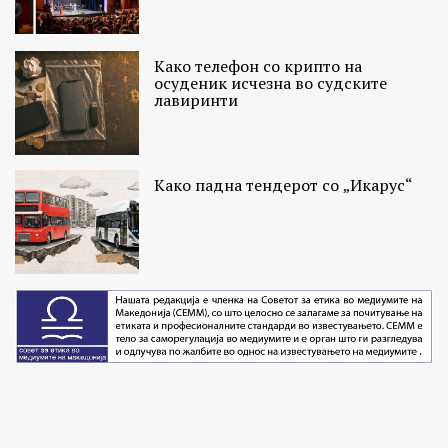
Како телефон со крипто на
осуденик исчезна во судските
лавиринти
Како падна тендерот со „Икарус“