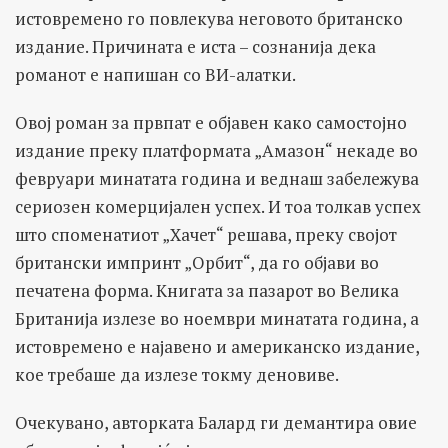
истовремено го повлекува неговото британско
издание. Причината е иста – сознанија дека
романот е напишан со ВИ-алатки.
Овој роман за првпат е објавен како самостојно
издание преку платформата „Амазон“ некаде во
февруари минатата година и веднаш забележува
сериозен комерцијален успех. И тоа толкав успех
што споменатиот „Хачет“ решава, преку својот
британски импринт „Орбит“, да го објави во
печатена форма. Книгата за пазарот во Велика
Британија излезе во ноември минатата година, а
истовремено е најавено и американско издание,
кое требаше да излезе токму деновиве.
Очекувано, авторката Балард ги демантира овие