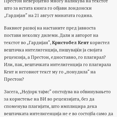
Престон неверојатно многу наликува на текстот
што за истата книга го објави лондонски
„Гардијан“ на 21 август минатата година.
Ваквиот развој на настаните пред јавноста
постави неколку дилеми. Дали и авторот на
текстот во „Гардијан“,
Кристобел Кент
користел
вештачка интелигенција, пишувајќи ја својата
рецензија, а Престон, едноставно, го плагирал?
Или, пак, вештачката интелигенција го плагирала
Кент и неговиот текст му го „понудила“ на
Престон?
Засега, „Њујорк тајмс“ опстојува на обвинувањето
за користење на ВИ во рецензијата, без да
споменува плагијати, што имплицира дека
вештачката интелигенција не е во состојба само да