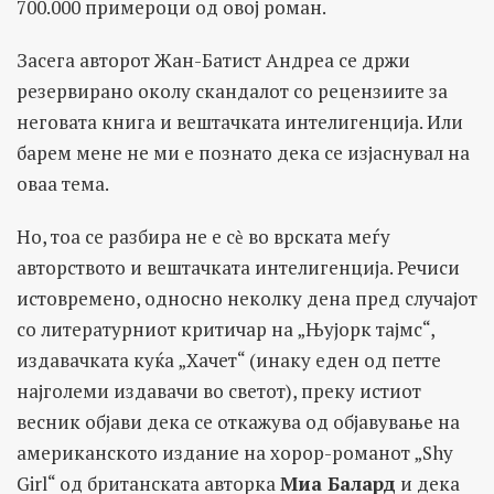
700.000 примероци од овој роман.
Засега авторот Жан-Батист Андреа се држи
резервирано околу скандалот со рецензиите за
неговата книга и вештачката интелигенција. Или
барем мене не ми е познато дека се изјаснувал на
оваа тема.
Но, тоа се разбира не е сѐ во врската меѓу
авторството и вештачката интелигенција. Речиси
истовремено, односно неколку дена пред случајот
со литературниот критичар на „Њујорк тајмс“,
издавачката куќа „Хачет“ (инаку еден од петте
најголеми издавачи во светот), преку истиот
весник објави дека се откажува од објавување на
американското издание на хорор-романот „Shy
Girl“ од британската авторка
Миа Балард
и дека