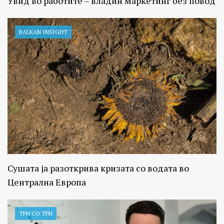
Увид во работите – владин маркетинг без повод
BALKAN INSIGHT
Сушата ја разоткрива кризата со водата во
Централна Европа
ТРИ СО ТРИ