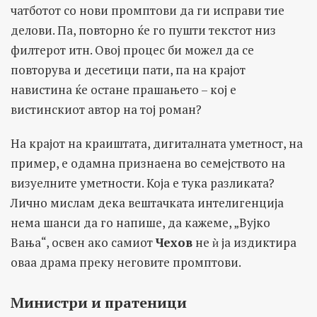
чатботот со нови промптови да ги исправи тие
делови. Па, повторно ќе го пушти текстот низ
филтерот итн. Овој процес би можел да се
повторува и десетици пати, па на крајот
навистина ќе остане прашањето – кој е
вистинскиот автор на тој роман?
На крајот на краиштата, дигиталната уметност, на
пример, е одамна признаена во семејството на
визуелните уметности. Која е тука разликата?
Лично мислам дека вештачката интелигенција
нема шанси да го напише, да кажеме, „Вујко
Вања“, освен ако самиот
Чехов
не ѝ ја издиктира
оваа драма преку неговите промптови.
Министри и пратеници