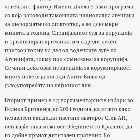
човечкиот фактор. Имено, Диела е само програма
со која раководи тамошната национална агенција
за информатичко општество, а во декември
минатата година, Специјалниот суд за корупција
и организиран криминал им одреди куќен
притвор токму на дел од водечките луѓе на
Агенцијата, токму под сомневање за корупција.
Се чини дека оваа перцепција за корумпираност
многу повеќе ја погоди Анита Биша од
(зло)употребата на нејзиниот лик.
Вториот пример е од парламентарните избори во
Велика Британија, во 2024 година, каде што како
независен кандидат настапи аватарот Стив АИ,
оставајќи така можност Обединетото Кралство да
го добие првиот дигитален пратеник. Во