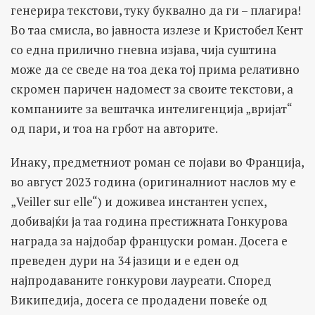
генерира текстови, туку буквално да ги – плагира!
Во таа смисла, во јавноста излезе и Кристобел Кент
со една прилично гневна изјава, чија суштина
може да се сведе на тоа дека тој прима релативно
скромен паричен надомест за своите текстови, а
компаниите за вештачка интелигенција „вријат“
од пари, и тоа на грбот на авторите.
Инаку, предметниот роман се појави во Франција,
во август 2023 година (оригиналниот наслов му е
„Veiller sur elle“) и доживеа инстантен успех,
добивајќи ја таа година престижната Гонкурова
награда за најдобар француски роман. Досега е
преведен дури на 34 јазици и е еден од
најпродаваните гонкурови лауреати. Според
Википедија, досега се продадени повеќе од