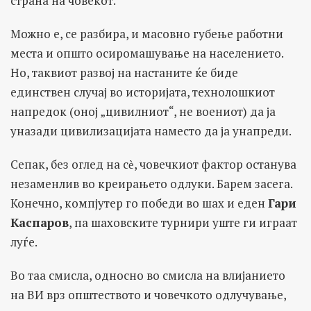
страна на човекот.
Можно е, се разбира, и масовно губење работни
места и општо осиромашување на населението.
Но, таквиот развој на настаните ќе биде
единствен случај во историјата, технолошкиот
напредок (оној „цивилниот“, не воениот) да ја
уназади цивилизацијата наместо да ја унапреди.
Сепак, без оглед на сѐ, човечкиот фактор останува
незаменлив во креирањето одлуки. Барем засега.
Конечно, компјутер го победи во шах и еден
Гари
Каспаров
, па шаховските турнири уште ги играат
луѓе.
Во таа смисла, односно во смисла на влијанието
на ВИ врз општеството и човечкото одлучување,