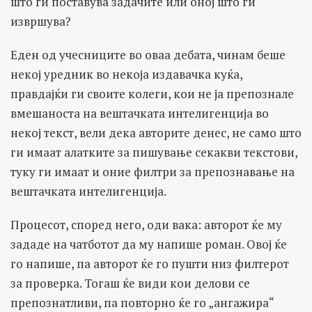
што ги поставува задачите или оној што ги
извршува?
Еден од учесниците во оваа дебата, чинам беше
некој уредник во некоја издавачка куќа,
правдајќи ги своите колеги, кои не ја препознале
вмешаноста на вештачката интелигенција во
некој текст, вели дека авторите денес, не само што
ги имаат алатките за пишување секакви текстови,
туку ги имаат и оние филтри за препознавање на
вештачката интелигенција.
Процесот, според него, оди вака: авторот ќе му
зададе на чатботот да му напише роман. Овој ќе
го напише, па авторот ќе го пушти низ филтерот
за проверка. Тогаш ќе види кои делови се
препознатливи, па повторно ќе го „ангажира“