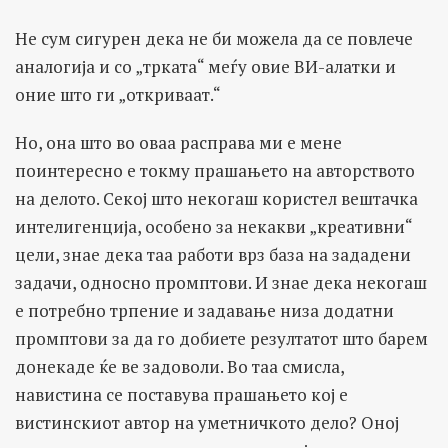
Не сум сигурен дека не би можела да се повлече
аналогија и со „трката“ меѓу овие ВИ-алатки и
оние што ги „откриваат.“
Но, она што во оваа расправа ми е мене
поинтересно е токму прашањето на авторството
на делото. Секој што некогаш користел вештачка
интелигенција, особено за некакви „креативни“
цели, знае дека таа работи врз база на зададени
задачи, односно промптови. И знае дека некогаш
е потребно трпение и задавање низа додатни
промптови за да го добиете резултатот што барем
донекаде ќе ве задоволи. Во таа смисла,
навистина се поставува прашањето кој е
вистинскиот автор на уметничкото дело? Оној