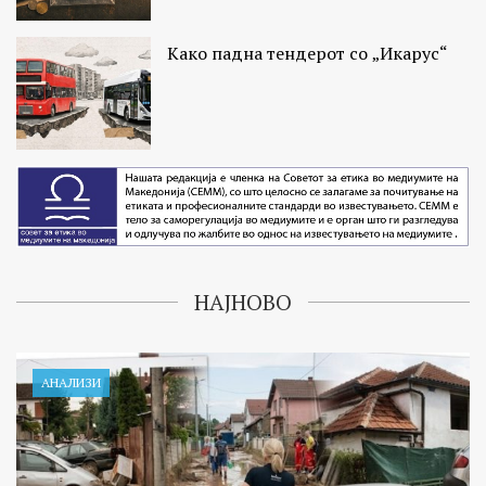
Како падна тендерот со „Икарус“
НАЈНОВО
АНАЛИЗИ