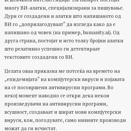
многу ВИ-алатки, специјализирани за пишување.
Дури се создадени и алатки што напишаното од
ВИ го „доприлагодуваат“ да изгледа како да е
напишано од човек (на пример, humanity.ai). Од
друга страна, постојат и исто толку бројни алатки
што релативно успешно ги детектираат
текстовите создадени со ВИ.
Целата оваа приказна ме потсеќа на времето на
„епидемијата“ на компјутерски вируси и појавата
на сѐ посовршени антивирусни програми. Во
некој момент наводно се откри дека некои
произведувачи на антивирусни програми,
всушност, создаваат и шират нови компјутерски
вируси, кои, погодувате, само нивните производи
можат да ги исчистат.