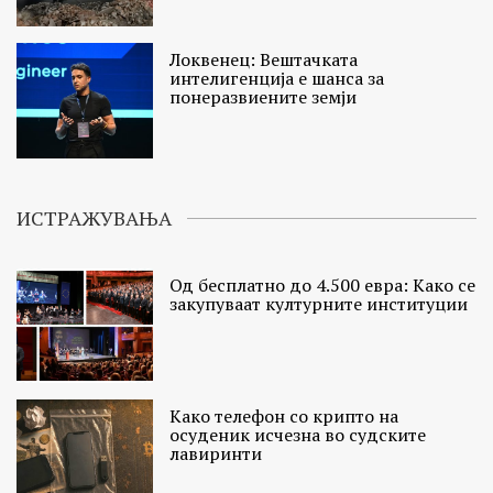
Локвенец: Вештачката
интелигенција е шанса за
понеразвиените земји
ИСТРАЖУВАЊА
Од бесплатно до 4.500 евра: Како се
закупуваат културните институции
Како телефон со крипто на
осуденик исчезна во судските
лавиринти