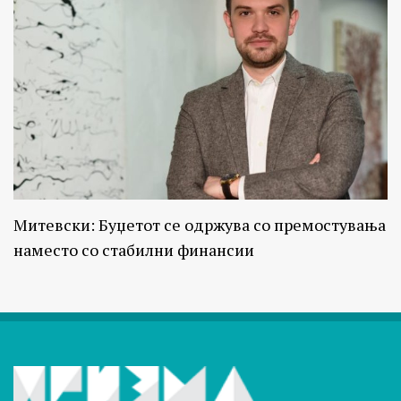
Митевски: Буџетот се одржува со премостувања
наместо со стабилни финансии