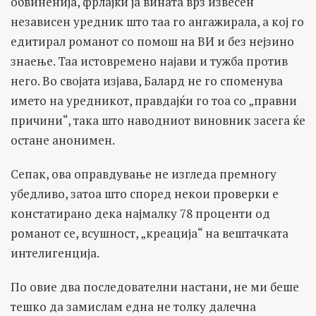
обвиненија, фрлајќи ја вината врз извесен
независен уредник што таа го ангажирала, а кој го
едитирал романот со помош на ВИ и без нејзино
знаење. Таа истовремено најави и тужба против
него. Во својата изјава, Балард не го споменува
името на уредникот, правдајќи го тоа со „правни
причини“, така што наводниот виновник засега ќе
остане анонимен.
Сепак, ова оправдување не изгледа премногу
убедливо, затоа што според некои проверки е
констатирано дека најмалку 78 проценти од
романот се, всушност, „креација“ на вештачката
интелигенција.
По овие два последователни настани, не ми беше
тешко да замислам една не толку далечна