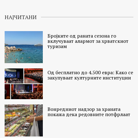
НАЈЧИТАНИ
Бројките од раната сезона го
вклучуваат алармот за хрватскиот
туризам
Од бесплатно до 4.500 евра: Како се
закупуваат културните институции
Вонредниот надзор за храната
покажа дека редовните потфрлаат