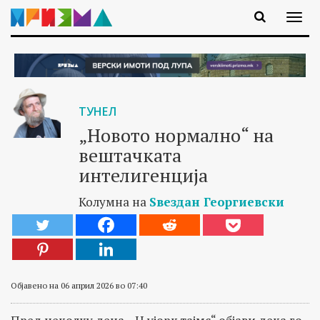
ТУНЕЛ
„Новото нормално“ на
вештачката
интелигенција
Колумна на
Ѕвездан Георгиевски
Објавено на 06 април 2026 во 07:40