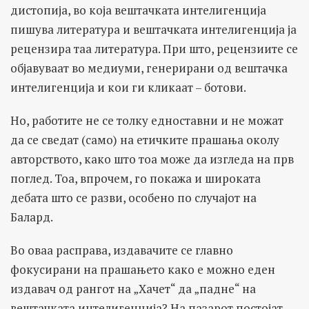
дистопија, во која вештачката интелигенција
пишува литература и вештачката интелигенција ја
рецензира таа литература. При што, рецензиите се
објавуваат во медиуми, генерирани од вештачка
интелигенција и кои ги кликаат – ботови.
Но, работите не се толку едноставни и не можат
да се сведат (само) на етичките прашања околу
авторството, како што тоа може да изгледа на прв
поглед. Тоа, впрочем, го покажа и широката
дебата што се разви, особено по случајот на
Балард.
Во оваа расправа, издавачите се главно
фокусирани на прашањето како е можно еден
издавач од рангот на „Хачет“ да „падне“ на
вештачката интелигенција? На пазарот постојат