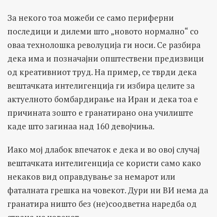
За некого тоа можеби се само периферни
последици и дилеми што „новото нормално“ со
оваа технолошка револуција ги носи. Се разбира
дека има и позначајни општествени предизвици
од креативниот труд. На пример, се тврди дека
вештачката интелигенција ги избира целите за
актуелното бомбардирање на Иран и дека тоа е
причината зошто е гранатирано она училиште
каде што загинаа над 160 девојчиња.
Иако мој длабок впечаток е дека и во овој случај
вештачката интелигенција се користи само како
некаков вид оправдување за немарот или
фаталната грешка на човекот. Дури ни ВИ нема да
гранатира ништо без (не)соодветна наредба од