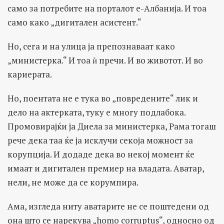
само за потребите на порталот е-Албанија. И тоа
само како „дигитален асистент.“
Но, сега и на улица ја препознаваат како
„министерка.“ И тоа ѝ пречи. И во животот. И во
кариерата.
Но, поентата не е тука во „повредените“ лик и
дело на актерката, туку е многу подлабока.
Промовирајќи ја Диела за министерка, Рама тогаш
рече дека таа ќе ја исклучи секоја можност за
корупција. И додаде дека во некој момент ќе
имаат и дигитален премиер на владата. Аватар,
нели, не може да се корумпира.
Ама, изгледа ниту аватарите не се поштедени од
она што се нарекува „homo corruptus“, односно од