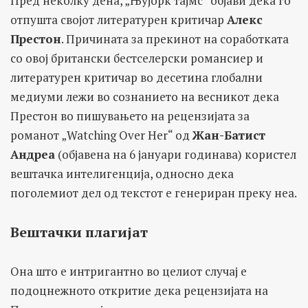
Пред неколку дена, „Њујорк тајмс“ објави дека го
отпушта својот литературен критичар
Алекс
Престон
. Причината за прекинот на соработката
со овој британски бестселерски романсиер и
литературен критичар во десетина глобални
медиуми лежи во сознанието на весникот дека
Престон во пишувањето на рецензијата за
романот „Watching Over Her“ од
Жан-Батист
Андреа
(објавена на 6 јануари годинава) користел
вештачка интелигенција, односно дека
поголемиот дел од текстот е генериран преку неа.
Вештачки плагијат
Она што е интригантно во целиот случај е
подоцнежното откритие дека рецензијата на