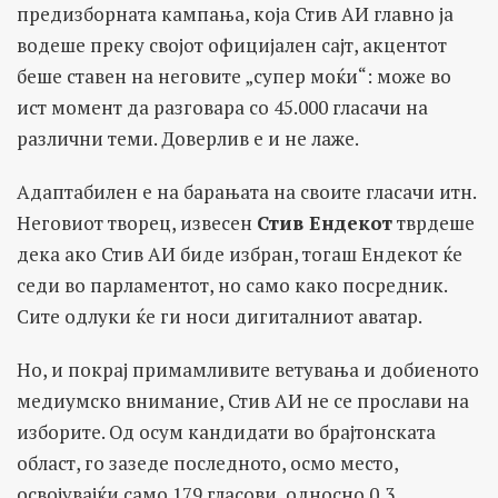
предизборната кампања, која Стив АИ главно ја
водеше преку својот официјален сајт, акцентот
беше ставен на неговите „супер моќи“: може во
ист момент да разговара со 45.000 гласачи на
различни теми. Доверлив е и не лаже.
Адаптабилен е на барањата на своите гласачи итн.
Неговиот творец, извесен
Стив Ендекот
тврдеше
дека ако Стив АИ биде избран, тогаш Ендекот ќе
седи во парламентот, но само како посредник.
Сите одлуки ќе ги носи дигиталниот аватар.
Но, и покрај примамливите ветувања и добиеното
медиумско внимание, Стив АИ не се прослави на
изборите. Од осум кандидати во брајтонската
област, го зазеде последното, осмо место,
освојувајќи само 179 гласови, односно 0,3