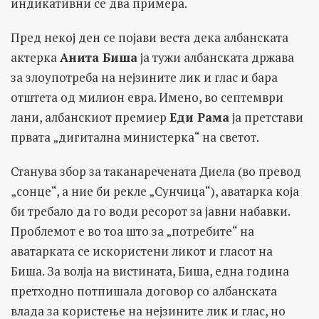
индикативни се два примера.
Пред некој ден се појави веста дека албанската
актерка
Анита Биша
ја тужи албанската држава
за злоупотреба на нејзините лик и глас и бара
отштета од милион евра. Имено, во септември
лани, албанскиот премиер
Еди Рама
ја претстави
првата „дигитална министерка“ на светот.
Станува збор за таканаречената Диела (во превод
„сонце“, а ние би рекле „Сунчица“), аватарка која
би требало да го води ресорот за јавни набавки.
Проблемот е во тоа што за „потребите“ на
аватарката се искористени ликот и гласот на
Биша. За волја на вистината, Биша, една година
претходно потпишала договор со албанската
влада за користење на нејзините лик и глас, но