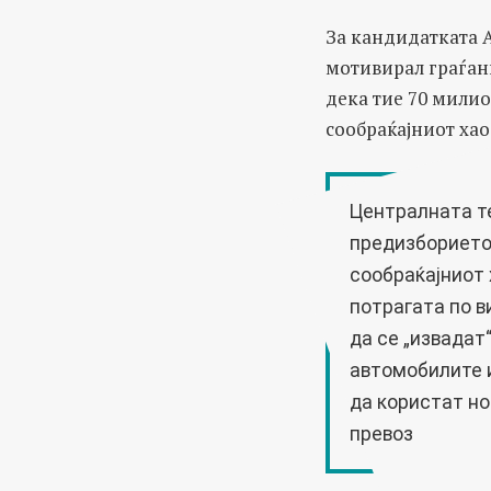
За кандидатката А
мотивирал граѓани
дека тие 70 милио
сообраќајниот хао
Централната т
предизборието
сообраќајниот 
потрагата по в
да се „извадат“
автомобилите 
да користат но
превоз