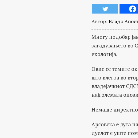
Автор:
Владо Апос
Многу подобар јав
загадувањето во С
екологија.
Овие се темите ок
што влегоа во вто
владејачкиот СДС
најголемата опоз
Немаше директно 
Арсовска е лута н
дуелот е уште пом