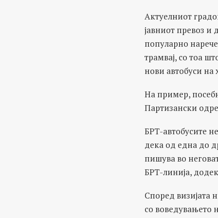
Актуелниот градо
јавниот превоз и 
популарно нарече
трамвај, со тоа ш
нови автобуси на 
На пример, посебн
Партизански одре
БРТ-автобусите не
дека од една до д
пишува во неговат
БРТ-линија, додек
Според визијата н
со воведувањето н