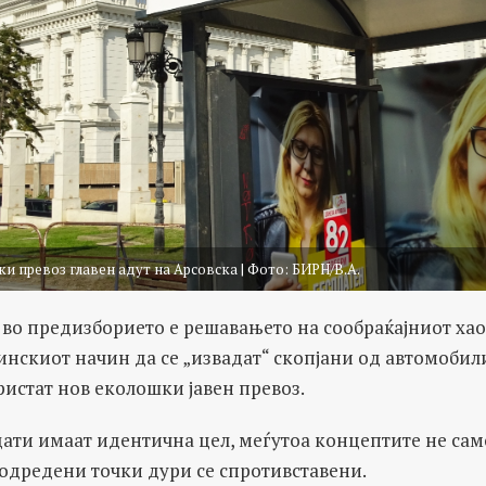
и превоз главен адут на Арсовска | Фото: БИРН/В.А.
 во предизборието е решавањето на сообраќајниот хао
инскиот начин да се „извадат“ скопјани од автомобили
истат нов еколошки јавен превоз.
ати имаат идентична цел, меѓутоа концептите не сам
 одредени точки дури се спротивставени.