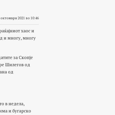
 октомври 2021 во 10:46
раќајниот хаос и
ад и многу, многу
атите за Скопје
тре Шилегов од
ана од
то в недела,
има и бугарско