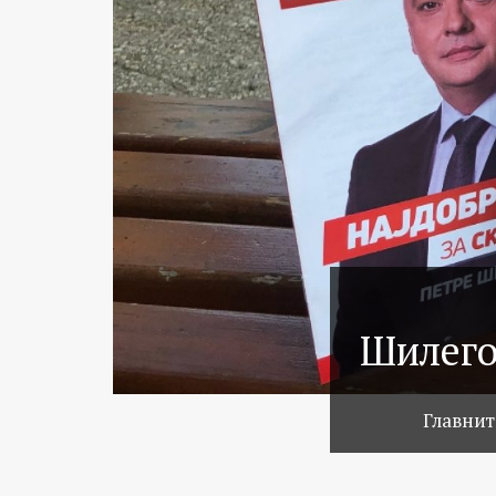
Шилего
Главнит