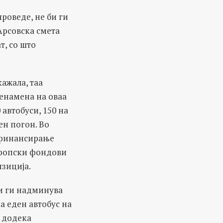
проведе, не би ги
Арсовска смета
т, со што
кажала, таа
енамена на оваа
 автобуси, 150 на
ен погон. Во
а финансирање
ропски фондови
нзиција.
си ги надминува
а еден автобус на
, додека