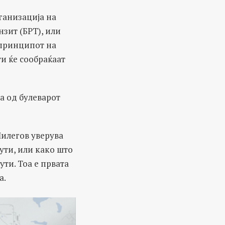
ганизација на
нзит (БРТ), или
 принципот на
ти ќе сообраќаат
а од булеварот
Шилегов уверува
ути, или како што
ти. Тоа е првата
а.