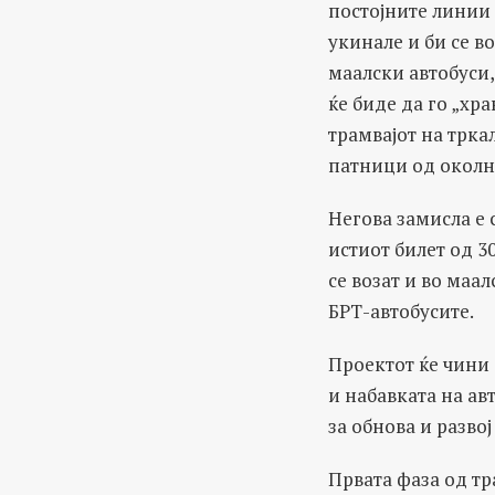
постојните линии 
укинале и би се в
маалски автобуси,
ќе биде да го „хра
трамвајот на трка
патници од околн
Негова замисла е 
истиот билет од 3
се возат и во маал
БРТ-автобусите.
Проектот ќе чини 
и набавката на ав
за обнова и разво
Првата фаза од тр