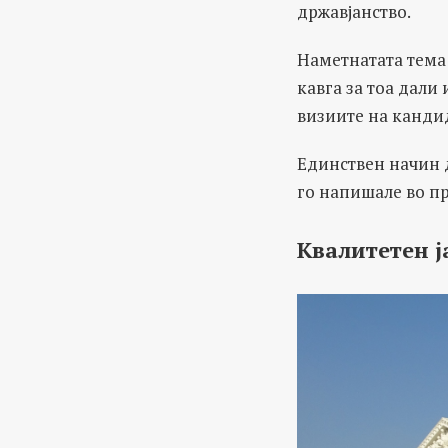
државјанство.
Наметнатата тема
кавга за тоа дали 
визиите на канди
Единствен начин д
го напишале во пр
Kвалитетен ј