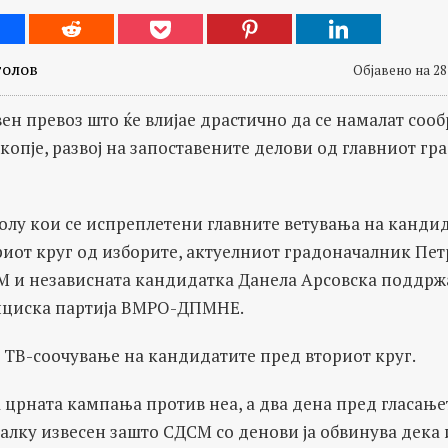
толов
Објавено на 28
ен превоз што ќе влијае драстично да се намалат сооб
копје, развој на запоставените делови од главниот гр
олу кои се испреплетени главните ветувања на кандид
риот круг од изборите, актуелниот градоначалник Пе
М и независната кандидатка Данела Арсовска поддрж
ициска партија ВМРО-ДПМНЕ.
ТВ-соочување на кандидатите пред вториот круг.
а црната кампања против неа, а два дена пред гласање
алку извесен зашто СДСМ со денови ја обвинува дека 