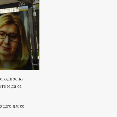
с, односно
те и да се
о што им се