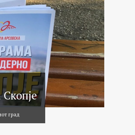
 Скопје
иот град