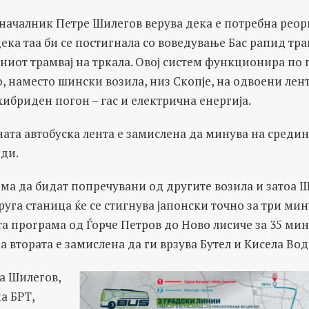
началник Петре Шилегов верува дека е потребна реор
дека таа би се постигнала со воведување Бас рапид тра
ниот трамвај на тркала. Овој систем функционира по
то, наместо шински возила, низ Скопје, на одвоени лен
хибриден погон – гас и електрична енергија.
ата автобуска лента е замислена да минува на средин
ди.
ма да бидат попречувани од другите возила и затоа 
руга станица ќе се стигнува јапонски точно за три мин
а програма од Ѓорче Петров до Ново лисиче за 35 мину
а втората е замислена да ги врзува Бутел и Кисела Вод
а Шилегов,
а БРТ,