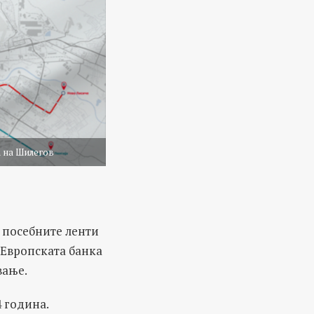
а на Шилегов
а посебните ленти
 Европската банка
вање.
4 година.