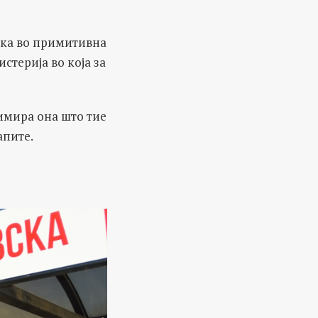
ика во примитивна
истерија во која за
лимира она што тие
апите.