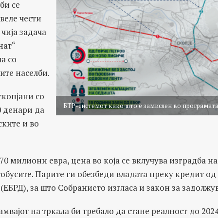
би се
овеле чести
 чија задача
нат“
ла со
ите населби.
скопјани со
БТР-системот како што е замислен во програмат
0 денари да
ските и во
70 милиони евра, цена во која се вклучува изградба н
тобусите. Парите ги обезбеди владата преку кредит од
ј (ЕБРД), за што Собранието изгласа и закон за задолжу
амвајот на тркала би требало да стане реалност до 202