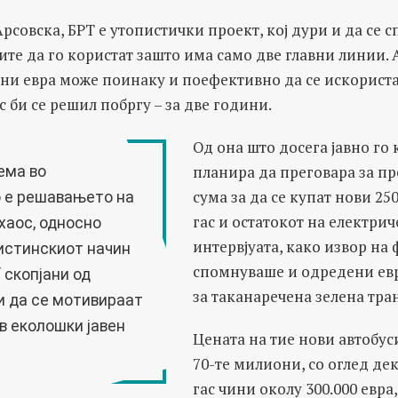
рсовска, БРТ е утопистички проект, кој дури и да се с
те да го користат зашто има само две главни линии. 
ни евра може поинаку и поефективно да се искориста
с би се решил побргу – за две години.
Од она што досега јавно го 
планира да преговара за пр
ема во
сума за да се купат нови 250
 е решавањето на
гас и остатокот на електрич
хаос, односно
интервјуата, како извор н
истинскиот начин
спомнуваше и одредени ев
 скопјани од
за таканаречена зелена тра
и да се мотивираат
в еколошки јавен
Цената на тие нови автобу
70-те милиони, со оглед дек
гас чини околу 300.000 евра