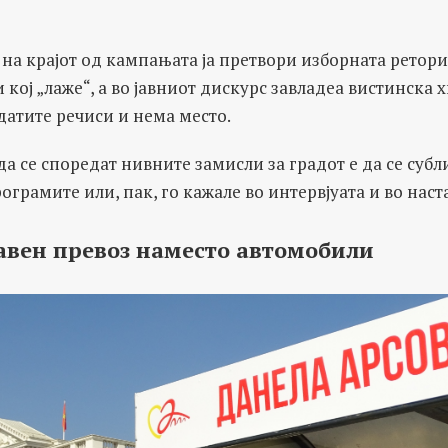
 на крајот од кампањата ја претвори изборната ретор
и кој „лаже“, а во јавниот дискурс завладеа вистинска х
датите речиси и нема место.
а се споредат нивните замисли за градот е да се суб
ограмите или, пак, го кажале во интервјуата и во наст
авен превоз наместо автомобили