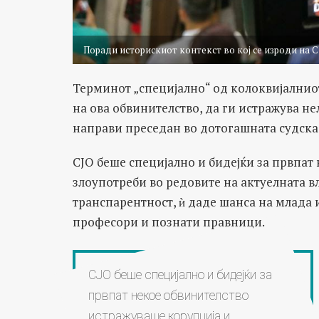
Поради историскиот контекст во кој се изроди на С
Терминот „специјално“ од колоквијалниот
на ова обвинителство, да ги истражува н
направи преседан во дотогашната судска
СЈО беше специјално и бидејќи за првпат
злоупотреби во редовите на актуелната в
транспарентност, ѝ даде шанса на млада и
професори и познати правници.
СЈО беше специјално и бидејќи за
првпат некое обвинителство
истражуваше корупција и