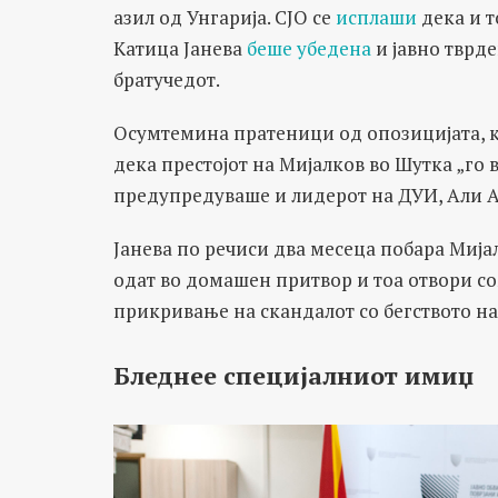
азил од Унгарија. СЈО се
исплаши
дека и т
Катица Јанева
беше убедена
и јавно тврде
братучедот.
Осумтемина пратеници од опозицијата, к
дека престојот на Мијалков во Шутка „го
предупредуваше и лидерот на ДУИ, Али Ах
Јанева по речиси два месеца побара Мија
одат во домашен притвор и тоа отвори со
прикривање на скандалот со бегството на
Бледнее специјалниот имиџ