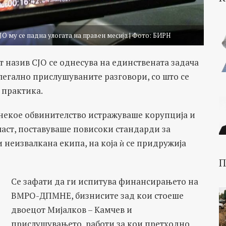
ЈО му се падна улогата на правен месија | Фото: БИРН
 назив СЈО се однесува на единствената задача
елегално прислушуваните разговори, со што се
 практика.
 некое обвинителство истражуваше корупција и
ласт, поставуваше повисоки стандарди за
 неизвалкана екипа, на која ѝ се придружија
П
Се зафати да ги испитува финансирањето на
ВМРО-ДПМНЕ, бизнисите зад кои стоеше
двоецот Мијалков – Камчев и
прислушувањето, работи за кои претходно