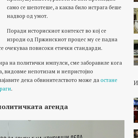
само се шепотеше, а каква било истрага беше
надвор од умот.
Поради историскиот контекст во кој се
изроди од Пржинскиот процес му се падна
 се очекуваа повисоки етички стандарди.
ира на политички импулси, сме заборавиле кога
а, видовме непотизам и непристојно
 најавите дека обвинителството може да
остане
траги
.
политичката агенда