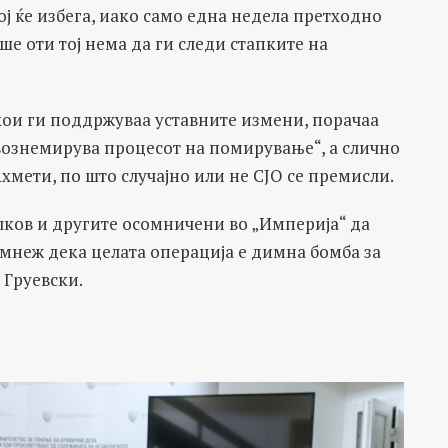
ој ќе избега, иако само една недела претходно
ше оти тој нема да ги следи стапките на
ои ги поддржуваа уставните измени, порачаа
 вознемирува процесот на помирување“, а слично
мети, по што случајно или не СЈО се премисли.
лков и другите осомничени во „Империја“ да
мнеж дека целата операција е димна бомба за
 Груевски.