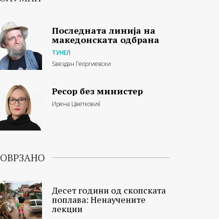
Последната линија на
македонската одбрана
ТУНЕЛ
Ѕвездан Георгиевски
Ресор без министер
Ирена Цветковиќ
ОВРЗАНО
Десет години од скопската
поплава: Ненаучените
лекции