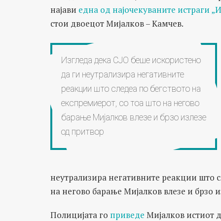
најави
една од најочекуваните истраги „
стои двоецот Мијалков – Камчев.
Изгледа дека СЈО беше искористено
да ги неутрализира негативните
реакции што следеа по бегството на
експремиерот, со тоа што на негово
барање Мијалков влезе и брзо излезе
од притвор
неутрализира негативните реакции што сл
на негово барање Мијалков влезе и брзо и
Полицијата го
приведе
Мијалков истиот д