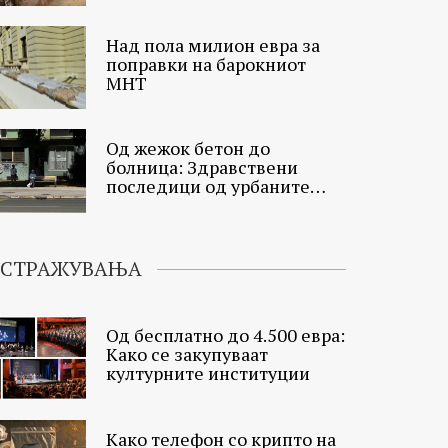
Над пола милион евра за
поправки на барокниот
МНТ
Од жежок бетон до
болница: Здравствени
последици од урбаните
топлински острови
ИСТРАЖУВАЊА
Од бесплатно до 4.500 евра:
Како се закупуваат
културните институции
Како телефон со крипто на