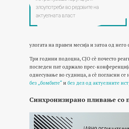
злоупотреби во редовите на
актуелната власт
улогата на правен месија и затоа од него
Три години подоцна, СЈО сè почесто реаг
последен пат одржало прес-конференциј
однесување во судница, а сè погласни се
без „бомбите“
и
без дел од актуелните ис
Синхронизирано пливање со 