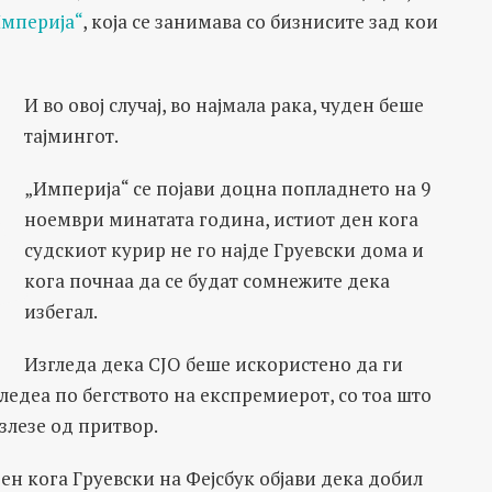
Империја“
, која се занимава со бизнисите зад кои
И во овој случај, во најмала рака, чуден беше
тајмингот.
„Империја“ се појави доцна попладнето на 9
ноември минатата година, истиот ден кога
судскиот курир не го најде Груевски дома и
кога почнаа да се будат сомнежите дека
избегал.
Изгледа дека СЈО беше искористено да ги
едеа по бегството на експремиерот, со тоа што
злезе од притвор.
ен кога Груевски на Фејсбук објави дека добил