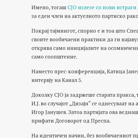
Имено, тогаш
СЈО излезе со нови истраги
за еден член на актуелното партиско рак
Покрај тајмингот, спорно е и тоа што Сп
своите вообичаени практики да ги најаву
открива само иницијалите на осомниченит
само соопштение.
Наместо прес-конференција, Катица Јане
интервју на Канал 5.
Доколку СЈО ја задржеше старата пракса,
И.Ј. во случајот „Дизајн“ се однесуваат 
Игор Јанушев. Затоа партијата ова веднаш
прифати Договорот од Преспа.
На идентичен начин, без вообичаениот пр