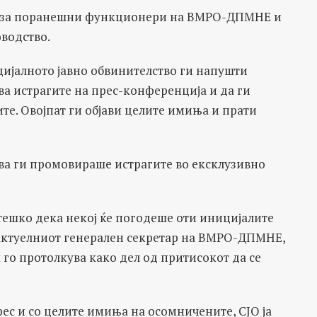
за поранешни функционери на ВМРО-ДПМНЕ и
оводство.
ецијалното јавно обвинителство ги напушти
ва истрагите на прес-конференција и да ги
е. Овојпат ги објави целите имиња и прати
ва ги промовираше истрагите во ексклузивно
 тешко дека некој ќе погодеше оти иницијалите
на актуелниот генерален секретар на ВМРО-ДПМНЕ,
 го протолкува како дел од притисокот да се
ес и со целите имиња на осомничените, СЈО ја