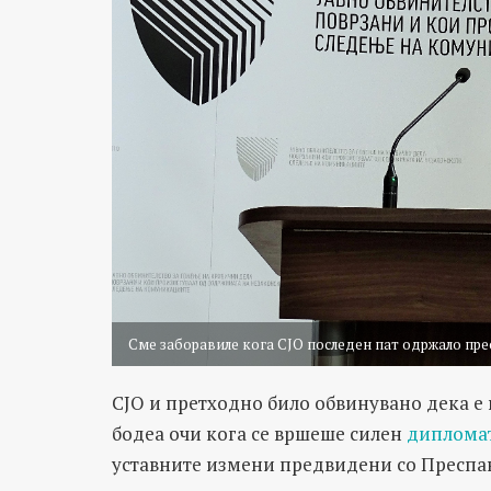
Сме заборавиле кога СЈО последен пат одржало пре
СЈО и претходно било обвинувано дека 
бодеа очи кога се вршеше силен
диплома
уставните измени предвидени со Преспа