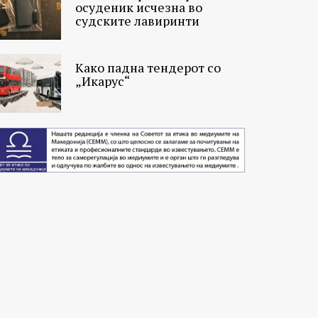
осуденик исчезна во
судските лавиринти
Како падна тендерот со
„Икарус“