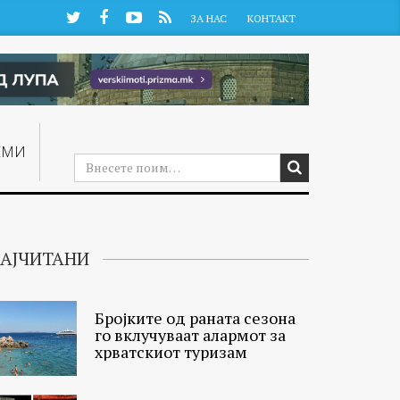
Twitter
Facebook
YouTube
RSS
ЗА НАС
КОНТАКТ
ЕМИ
АЈЧИТАНИ
Бројките од раната сезона
го вклучуваат алармот за
хрватскиот туризам