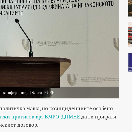
с-конференција | Фото: БИРН
е политичка маша, но коинциденциите особено
тски притисок врз ВМРО-ДПМНЕ
да ги прифати
нскиот договор.