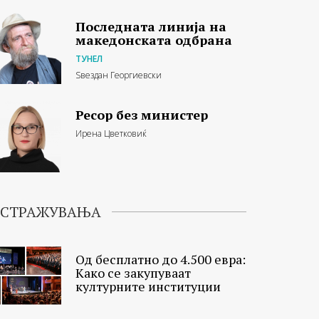
Последната линија на
македонската одбрана
ТУНЕЛ
Ѕвездан Георгиевски
Ресор без министер
Ирена Цветковиќ
ИСТРАЖУВАЊА
Од бесплатно до 4.500 евра:
Како се закупуваат
културните институции