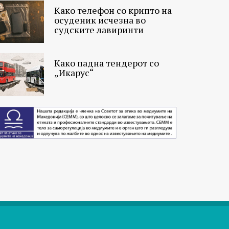
Како телефон со крипто на
осуденик исчезна во
судските лавиринти
Како падна тендерот со
„Икарус“