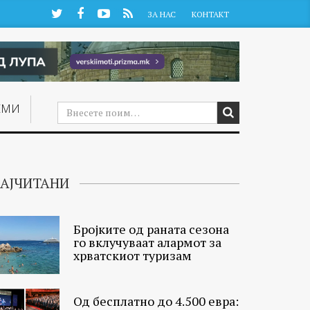
Twitter
Facebook
YouTube
RSS
ЗА НАС
КОНТАКТ
ЕМИ
АЈЧИТАНИ
Бројките од раната сезона
го вклучуваат алармот за
хрватскиот туризам
Од бесплатно до 4.500 евра: