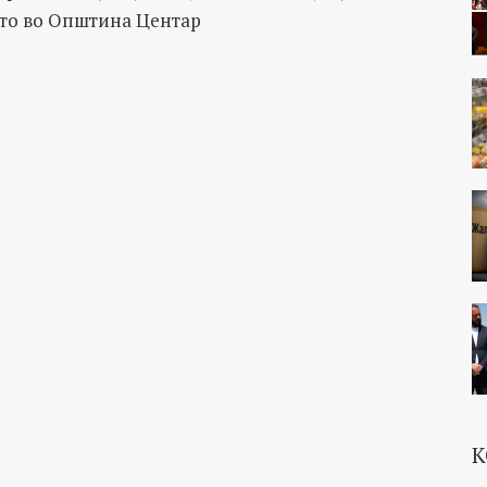
то во Општина Центар
К