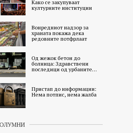
Како се закупуваат
културните институции
Вонредниот надзор за
храната покажа дека
редовните потфрлаат
Од жежок бетон до
болница: Здравствени
последици од урбаните
топлински острови
Пристап до информации:
Нема потпис, нема жалба
ОЛУМНИ