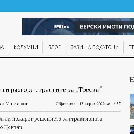
ЊA
КОЛУМНИ
БЛОГ
БАЗИ НА ПОДАТОЦИ
Т
Н
ги разгоре страстите за „Треска“
ко Маглешов
Објавено на 15 април 2022 во 16:57
рза ли пожарот решението за атрактивната
во Центар