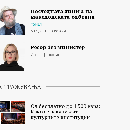
Последната линија на
македонската одбрана
ТУНЕЛ
Ѕвездан Георгиевски
Ресор без министер
Ирена Цветковиќ
ИСТРАЖУВАЊА
Од бесплатно до 4.500 евра:
Како се закупуваат
културните институции