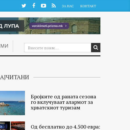
Twitter
Facebook
YouTube
RSS
ЗА НАС
КОНТАКТ
ЕМИ
АЈЧИТАНИ
Бројките од раната сезона
го вклучуваат алармот за
хрватскиот туризам
Од бесплатно до 4.500 евра: