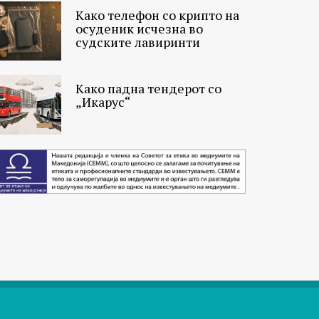
Како телефон со крипто на
осуденик исчезна во
судските лавиринти
Како падна тендерот со
„Икарус“