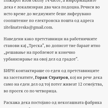
Пожарот изби околу 14 часот, а информациите
дека е локализиран два часа подоцна. Речиси во
исто време до медиумите беше лиферувано
соопштение по електронска пошта од адреса
zitelinatreska@gmail.com
.
Наведени како претставници на работничките
станови кај „Треска“, во дописот тие бараат итно
„решавање на проблемот и конечно
урбанизирање на овој дел од градот“.
БИРН контактираше со еден од претставниците
на засегнатите,
Горан Стратров
, кој ни рече дека
само на еден дел од тој потег живеат 12 семејства,
во просек со по четворица.
Раскажа дека постојано од некогашната фабрика