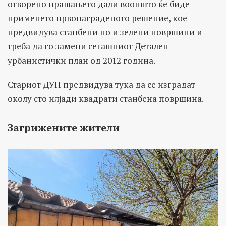
отворено прашањето дали воопшто ќе биде
применето првонаграденото решение, кое
предвидува станбени но и зелени површини и
треба да го замени сегашниот Детален
урбанистички план од 2012 година.
Стариот ДУП предвидува тука да се изградат
околу сто илјади квадрати станбена површина.
Загрижените жители