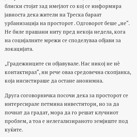
блиски стојат зад имејлот со кој се информира
јавноста дека жители на Треска бараат
урбанизација на просторот . Одговорот беше „не“.
Не биле прашани ниту пред некоја недела, кога
на социјалните мрежи се споделуваа објави за
локацијата.
„Градежниците си објавувале. Нас никој не нè
контактирал“, ни рече оваа средовечна скопјанка,
која инсистираше да остане анонимна.
Друга соговорничка посочи дека за просторот се
интересирале петмина инвеститори, но за да
почнат да градат, мора да го решат клучниот
проблем, а тоа е нелегализираното земјиште под
куќите.