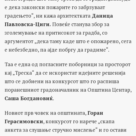
е дека законски пожарите го забрзуваат
градењето“, ни кажа архитектката
Даница
Павловска-Циги.
Повеќе станува збор за
зголемување на притисокот за градба, со
аргументот „дека таму каде што е опожарено, сега
е небезбедно, па ајде побргу да градиме“.
Таа е една од погласните поборници за просторот
кај „Треска“ да се искористат идејните решенија
што се добиени на конкурсот што го распиша
поранешниот градоначалник на Општина Центар,
Саша Богдановиќ
.
Новиот прв човек на општината,
Горан
Герасимовски
, конкурсот го нарече „скапа
анкета за слушање стручно мислење“ и го остави