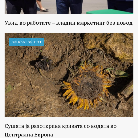
Увид во работите – владин маркетинг без повод
BALKAN INSIGHT
Сушата ја разоткрива кризата со водата во
Централна Европа