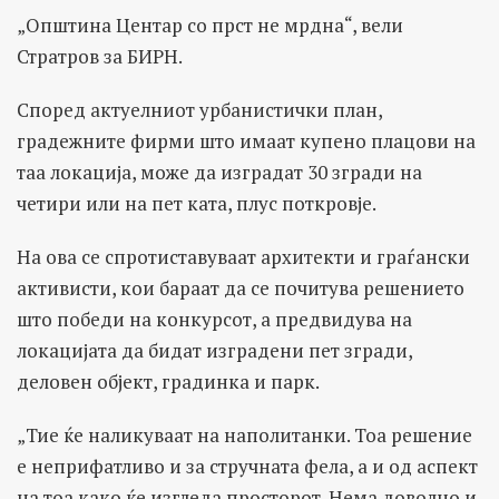
„Општина Центар со прст не мрдна“, вели
Стратров за БИРН.
Според актуелниот урбанистички план,
градежните фирми што имаат купено плацови на
таа локација, може да изградат 30 згради на
четири или на пет ката, плус поткровје.
На ова се спротиставуваат архитекти и граѓански
активисти, кои бараат да се почитува решението
што победи на конкурсот, а предвидува на
локацијата да бидат изградени пет згради,
деловен објект, градинка и парк.
„Тие ќе наликуваат на наполитанки. Тоа решение
е неприфатливо и за стручната фела, а и од аспект
на тоа како ќе изгледа просторот. Нема доволно и