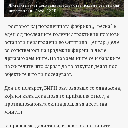
Жителите велат дека заинтересирани за градење се петмина
инвеститори | Фото: БИРН
Просторот кај поранешната фабрика „Треска“ е
еден од последните големи атрактивни плацови
останати неизградени во Општина Центар. Дел е
во сопственост на градежни фирми, а дел е
државно земјиште. На тоа земјиште се и бараките
на жителите што бараат да го откупат делот под
објектите што ги поседуваат.
Ден по пожарот, БИРН разговараше со една жена,
која ни кажа дека прва го пријавила огнот, а
противпожарната екипа дошла за десетина
минути.
Ја прашавме дали таа или некој од нејзините