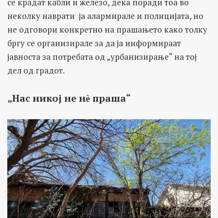
се крадат кабли и железо, дека поради тоа во
неколку наврати ја алармирале и полицијата, но
не одговори конкретно на прашањето како толку
бргу се организирале за да ја информираат
јавноста за потребата од „урбанизирање“ на тој
дел од градот.
„Нас никој не н
ѐ
праша“