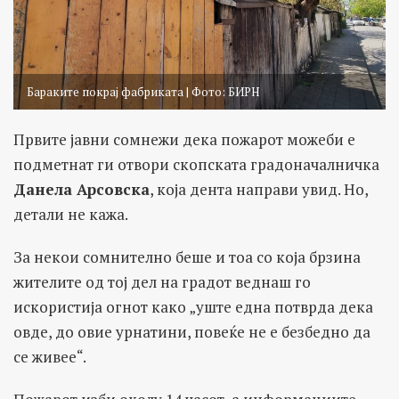
Бараките покрај фабриката | Фото: БИРН
Првите јавни сомнежи дека пожарот можеби е
подметнат ги отвори скопската градоначалничка
Данела Арсовска
, која дента направи увид. Но,
детали не кажа.
За некои сомнително беше и тоа со која брзина
жителите од тој дел на градот веднаш го
искористија огнот како „уште една потврда дека
овде, до овие урнатини, повеќе не е безбедно да
се живее“.