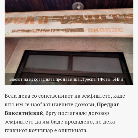
Влезот на некогашната продавница „Треска“ | Фото: БИРН
Вели дека со сопственикот на земјиштето, каде
што им се наоѓаат нивните домови,
Предраг
Викентијевиќ
, бргу постигнале договор
земјиштето да им биде продадено, но дека
главниот кочничар е општината.