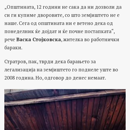
„Општината, 12 години не сака да ни дозволи да
си ги купиме дворовите, со што земјиштето не е
наше. Сега од општината ни е ветено дека од
понеделник ќе дојдат и ќе почне постапката“,
рече
Васка Стојковска
, жителка во работнички
бараки.
Стратров, пак, тврди дека барањето за
легализација на земјиштето го поднеле уште во
2008 година. Но, одговор до денес немаат.