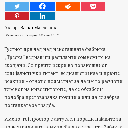
Автор:
Васко Маглешов
Објавено на 15 април 2022 во 16:57
Густиот црн чад над некогашната фабрика
„Треска“ веднаш ги распламти сомнежите на
скопјани. Со првите искри во поранешниот
социјалистички гигант, веднаш стигнаа и првите
реакции – огнот е подметнат за да им го расчисти
теренот на инвеститорите, да се обезбеди
подобра преговарачка позиција или да се забрза
постапката за градба.
Имено, тој простор е актуелен поради најавите за
нови згради што таму треба да се градат. „Заблуда