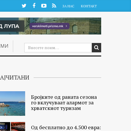
Twitter
Facebook
YouTube
RSS
ЗА НАС
КОНТАКТ
ЕМИ
АЈЧИТАНИ
Бројките од раната сезона
го вклучуваат алармот за
хрватскиот туризам
Од бесплатно до 4.500 евра: