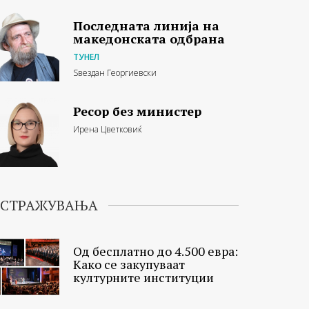
Последната линија на
македонската одбрана
ТУНЕЛ
Ѕвездан Георгиевски
Ресор без министер
Ирена Цветковиќ
ИСТРАЖУВАЊА
Од бесплатно до 4.500 евра:
Како се закупуваат
културните институции