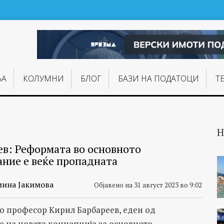
ЊA
КОЛУМНИ
БЛОГ
БАЗИ НА ПОДАТОЦИ
Т
Н
ев: Реформата во основното
ание е веќе пропадната
мина Јакимова
Објавено на 31 август 2023 во 9:02
со професор Кирил Барбареев, еден од
е на новата концепција за основното