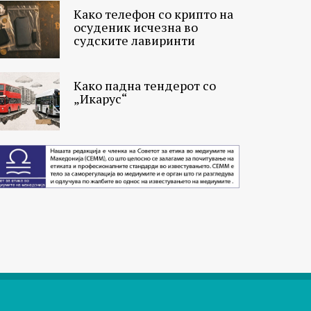
Како телефон со крипто на
осуденик исчезна во
судските лавиринти
Како падна тендерот со
„Икарус“