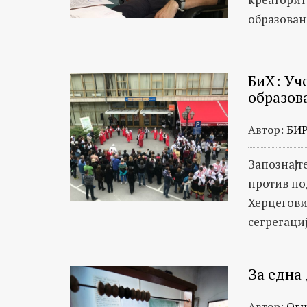
образован
БиХ: Уч
образов
Автор:
БИ
Запознајт
против по
Херцегови
сегрегациј
За една
Автор:
Огн