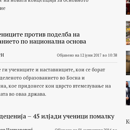
ие
ениците против поделба на
анието по национална основа
РН
Објавено на 12 јуни 2017 во 10:38
е ги учениците и наставниците, кои се борат
деленото образованието во Босна и
на, кое придонесе кон цврсто втемелување на
ата во оваа држава.
 деценија – 45 илјади ученици помалку
К
ен Чанчаревиќ
Објавено на 01 септември 2016 во