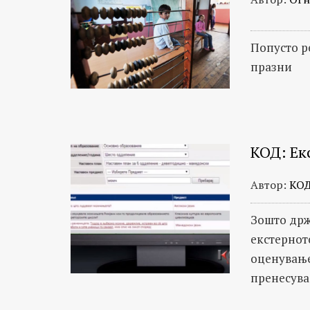
Попусто р
празни
КОД: Ек
Автор:
КО
Зошто држ
екстернот
оценување
пренесува