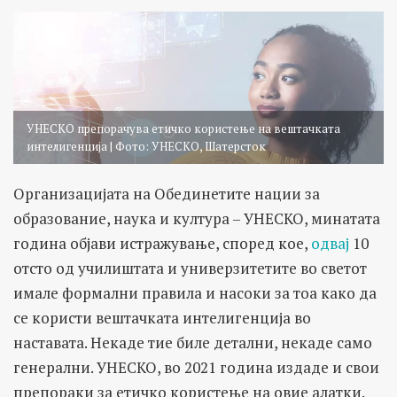
УНЕСКО препорачува етичко користење на вештачката
интелигенција | Фото: УНЕСКО, Шатерсток
Организацијата на Обединетите нации за
образование, наука и култура – УНЕСКО, минатата
година објави истражување, според кое,
одвај
10
отсто од училиштата и универзитетите во светот
имале формални правила и насоки за тоа како да
се користи вештачката интелигенција во
наставата. Некаде тие биле детални, некаде само
генерални. УНЕСКО, во 2021 година издаде и свои
препораки за етичко користење на овие алатки.