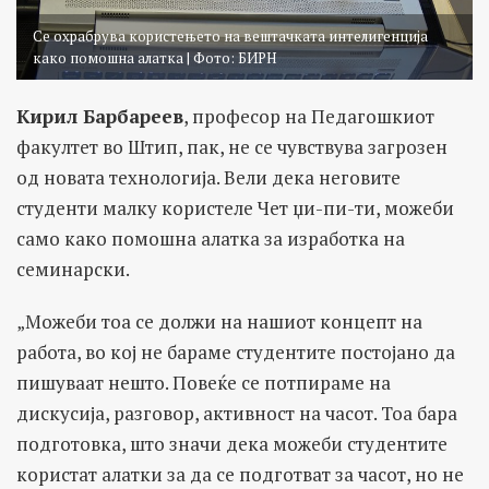
Се охрабрува користењето на вештачката интелигенција
како помошна алатка | Фото: БИРН
Кирил Барбареев
, професор на Педагошкиот
факултет во Штип, пак, не се чувствува загрозен
од новата технологија. Вели дека неговите
студенти малку користеле Чет џи-пи-ти, можеби
само како помошна алатка за изработка на
семинарски.
„Можеби тоа се должи на нашиот концепт на
работа, во кој не бараме студентите постојано да
пишуваат нешто. Повеќе се потпираме на
дискусија, разговор, активност на часот. Тоа бара
подготовка, што значи дека можеби студентите
користат алатки за да се подготват за часот, но не