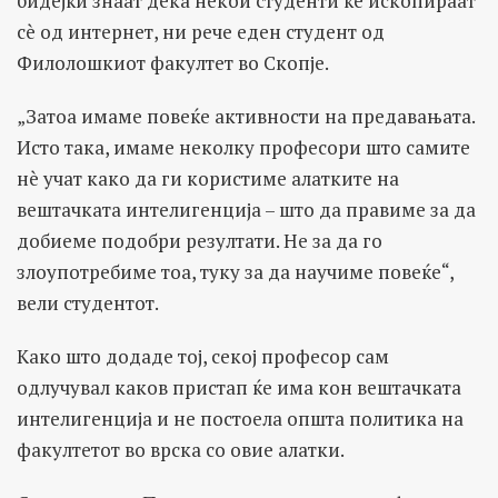
бидејќи знаат дека некои студенти ќе ископираат
сè од интернет, ни рече еден студент од
Филолошкиот факултет во Скопје.
„Затоа имаме повеќе активности на предавањата.
Исто така, имаме неколку професори што самите
нè учат како да ги користиме алатките на
вештачката интелигенција – што да правиме за да
добиеме подобри резултати. Не за да го
злоупотребиме тоа, туку за да научиме повеќе“,
вели студентот.
Како што додаде тој, секој професор сам
одлучувал каков пристап ќе има кон вештачката
интелигенција и не постоела општа политика на
факултетот во врска со овие алатки.