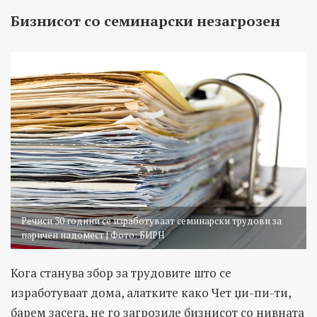
Бизнисот со семинарски незагрозен
Речиси 30 години се изработуваат семинарски трудови за
паричен надомест | Фото: БИРН
Кога станува збор за трудовите што се
изработуваат дома, алатките како Чет џи-пи-ти,
барем засега, не го загрозиле бизнисот со нивната