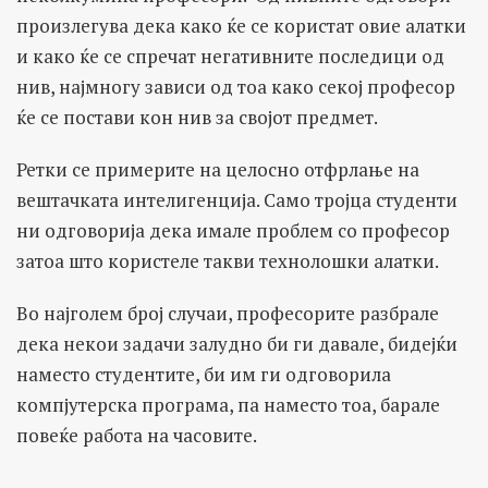
произлегува дека како ќе се користат овие алатки
и како ќе се спречат негативните последици од
нив, најмногу зависи од тоа како секој професор
ќе се постави кон нив за својот предмет.
Ретки се примерите на целосно отфрлање на
вештачката интелигенција. Само тројца студенти
ни одговорија дека имале проблем со професор
затоа што користеле такви технолошки алатки.
Во најголем број случаи, професорите разбрале
дека некои задачи залудно би ги давале, бидејќи
наместо студентите, би им ги одговорила
компјутерска програма, па наместо тоа, барале
повеќе работа на часовите.