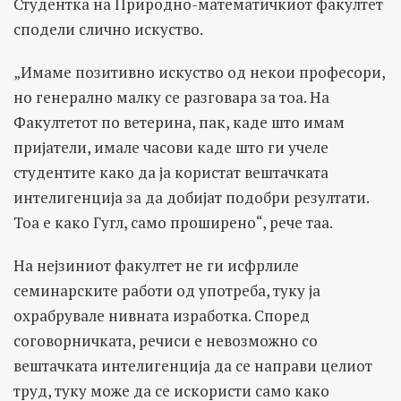
Студентка на Природно-математичкиот факултет
сподели слично искуство.
„Имаме позитивно искуство од некои професори,
но генерално малку се разговара за тоа. На
Факултетот по ветерина, пак, каде што имам
пријатели, имале часови каде што ги учеле
студентите како да ја користат вештачката
интелигенција за да добијат подобри резултати.
Тоа е како Гугл, само проширено“, рече таа.
На нејзиниот факултет не ги исфрлиле
семинарските работи од употреба, туку ја
охрабрувале нивната изработка. Според
соговорничката, речиси е невозможно со
вештачката интелигенција да се направи целиот
труд, туку може да се искористи само како