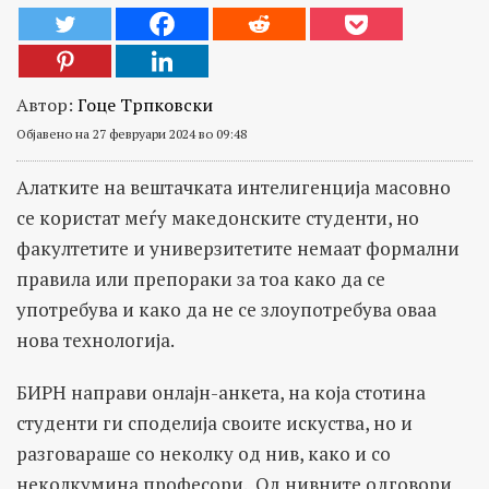
Автор:
Гоце Трпковски
Објавено на 27 февруари 2024 во 09:48
Алатките на вештачката интелигенција масовно
се користат меѓу македонските студенти, но
факултетите и универзитетите немаат формални
правила или препораки за тоа како да се
употребува и како да не се злоупотребува оваа
нова технологија.
БИРН направи онлајн-анкета, на која стотина
студенти ги споделија своите искуства, но и
разговараше со неколку од нив, како и со
неколкумина професори. Од нивните одговори