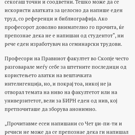
секогаш точни и соодветни. Тешко може да се
искористи алатката за целосно да напише еден
труд, со референци и библиографија. Ако
професорот доволно внимателно го прочита, ќе
препознае дека не е напишан од студентот“, ни
рече еден изработувач на семинарски трудови.
Професори на Правниот факултет во Скопје често
разговарале меѓу себе за штетните последици од
користењето алатки на вештачката
интелигенција, но, и покрај тоа, никој не ја
отворал темата на ниво на факултетот или на
универзитетот, вели за БИРН еден од нив, кој
претпочиташе да зборува анонимно.
„Прочитавме есеи напишани со Чет џи-пи-ти и
речиси не може да се препознае дека ги напишал