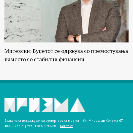
Митевски: Буџетот се одржува со премостувања
наместо со стабилни финансии
Балканска истражувачка репортерска мрежа | Ул. Мирослав Крлежа 67,
1000 Скопје | тел. +38923290280­ |
Контакт