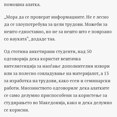
помошна алатка.
„Мора да се проверат информациите. Не е лесно
да се злоупотребува за цели трудови. Можеби за
нешто едноставно, но не за нешто што е поврзано
со науката“, додаде таа.
Од стотина анкетирани студенти, над 50
одговорија дека користат вештачка
интелигенција за наоѓање дополнителни извори
или за полесно совладување на материјалот, а 13
за изработка на трудови, како есеи и семинарски
работи. Мнозинството одговориле дека алатките
се само делумно приспособени за користење за
студирањето во Македонија, како и дека делумно
се корисни.