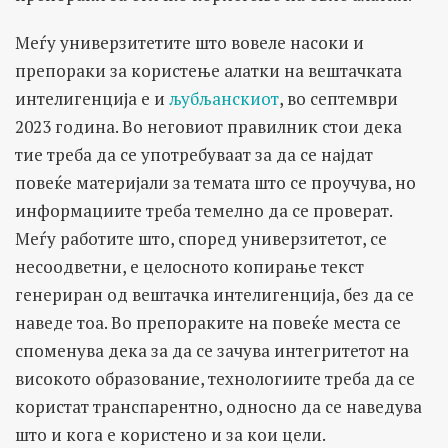
Меѓу универзитетите што вовеле насоки и
препораки за користење алатки на вештачката
интелигенција е и
љубљанскиот
, во септември
2023 година. Во неговиот правилник стои дека
тие треба да се употребуваат за да се најдат
повеќе материјали за темата што се проучува, но
информациите треба темелно да се проверат.
Меѓу работите што, според универзитетот, се
несоодветни, е целосното копирање текст
генериран од вештачка интелигенција, без да се
наведе тоа. Во препораките на повеќе места се
споменува дека за да се зачува интегритетот на
високото образование, технологиите треба да се
користат транспарентно, односно да се наведува
што и кога е користено и за кои цели.