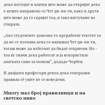
дека постојат и алатки што може да откријат дека
е нешто направено со Чет џи-пи-ти, како и други
што може да го скријат тоа, и така влегуваме во
спирала.
„Ако студентите доволно го преработат текстот за
да не се познава дека го напишал Чет џи-пи-ти,
тогаш може да избегнат да бидат откриени. Но –
тоа ќе значи дека работеле и ја искористиле
алатката само за помош“, додаде Чорбев.
И двајцата професори рекоа дека генерални
правила сè уште не се воведени.
Многу мал број правилници и на
светско ниво