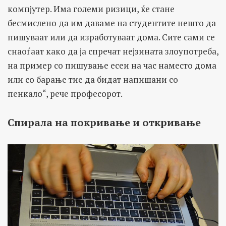
компјутер. Има големи ризици, ќе стане
бесмислено да им даваме на студентите нешто да
пишуваат или да изработуваат дома. Сите сами се
снаоѓаат како да ја спречат нејзината злоупотреба,
на пример со пишување есеи на час наместо дома
или со барање тие да бидат напишани со
пенкало“, рече професорот.
Спирала на покривање и откривање