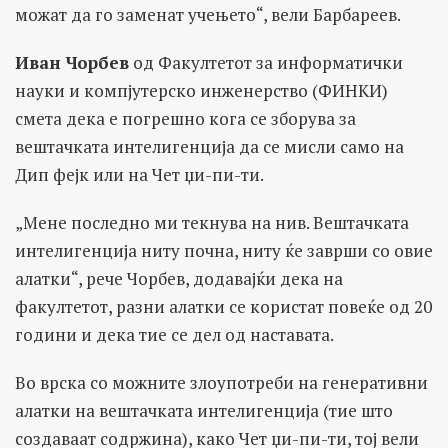
можат да го заменат учењето“, вели Барбареев.
Иван Чорбев
од Факултетот за информатички
науки и компјутерско инженерство (ФИНКИ)
смета дека е погрешно кога се зборува за
вештачката интелигенција да се мисли само на
Дип фејк или на Чет џи-пи-ти.
„Мене последно ми текнува на нив. Вештачката
интелигенција ниту почна, ниту ќе заврши со овие
алатки“, рече Чорбев, додавајќи дека на
факултетот, разни алатки се користат повеќе од 20
години и дека тие се дел од наставата.
Во врска со можните злоупотреби на генеративни
алатки на вештачката интелигенција (тие што
создаваат содржина), како Чет џи-пи-ти, тој вели