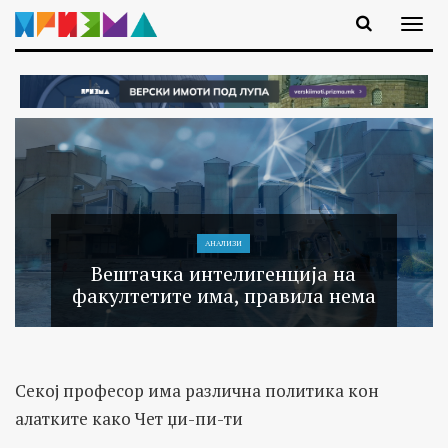
АНАЛИЗИ
Вештачка интелигенција на
факултетите има, правила нема
Секој професор има различна политика кон
алатките како Чет џи-пи-ти