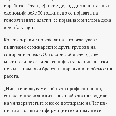
изработка. Оваа дејност е дел од домашната сива
економија веќе 30 години, но со појавата на
генеративните алатки, се појавија и мислења дека
ѝ доаѓа крајот.
Контактиравме повеќе лица што огласуваат
пишување семинарски и други трудови на
социјални мрежи. Одговори добивме од две
места, кои рекоа дека со појавата на овие алатки
не им се намалил бројот на нарачки или обемот на
работа.
„Ние ја извршуваме работата професионално,
согласно правилниците за изработка на трудови
на универзитетите и не се потпираме на Чет џи-
пи-ти затоа што информациите од таму не се