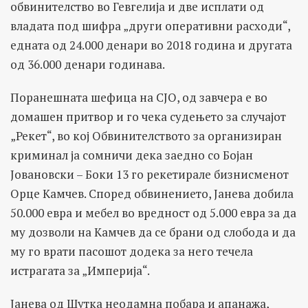
обвинителство во Гевгелија и две исплати од
владата под шифра „други оперативни расходи“,
едната од 24.000 денари во 2018 година и другата
од 36.000 денари годинава.
Поранешната шефица на СЈО, од завчера е во
домашен притвор и го чека судењето за случајот
„Рекет“, во кој Обвинителството за организиран
криминал ја сомничи дека заедно со Бојан
Јовановски – Боки 13 го рекетирале бизнисменот
Орце Камчев. Според обвинението, Јанева добила
50.000 евра и мебел во вредност од 5.000 евра за да
му дозволи на Камчев да се брани од слобода и да
му го врати пасошот додека за него течела
истрагата за „Империја“.
Јанева од Шутка неодамна побара и апанажа,