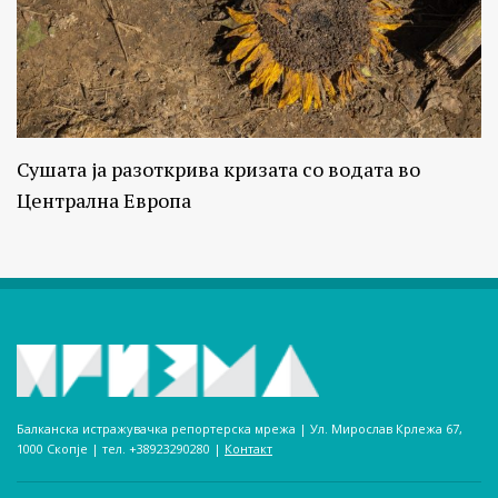
Сушата ја разоткрива кризата со водата во
Централна Европа
Балканска истражувачка репортерска мрежа | Ул. Мирослав Крлежа 67,
1000 Скопје | тел. +38923290280­ |
Контакт