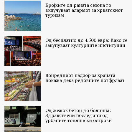
Бројките од раната сезона го
вклучуваат алармот за хрватскиот
туризам
Од бесплатно до 4.500 евра: Како се
закупуваат културните институции
Вонредниот надзор за храната
покажа дека редовните потфрлаат
Од жежок бетон до болница:
Здравствени последици од
урбаните топлински острови