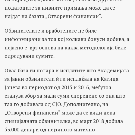
податоците за нивните примања може да се
најдат на базата „Отворени финансии“.
Обвинителите и вработените не биле
информирани за тоа кој колкави бонуси добива, а
нејасно е врз основа на каква методологија биле
одредувани сумите.
Оваа база ги нотира и исплатите што Академијата
за јавни обвинители ѝ ги исплаќала на Катица
Јанева во периодот од 2015 и 2016, меѓутоа
станува збор за мали суми споредено со она што
таа го добивала од СЈО. Дополнително, на
„Отворени финансии“ може да се види дека
специјалната обвинителка, во март 2018 добила
53.000 денари од нејзиното матично