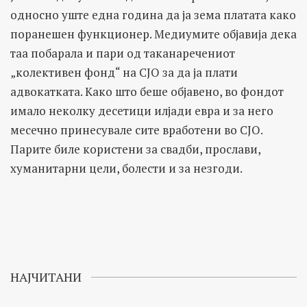
односно уште една година да ја зема платата како
поранешен функционер. Mедиумите објавија дека
таа побарала и пари од таканаречениот
„колективен фонд“ на СЈО за да ја плати
адвокатката. Како што беше објавено, во фондот
имало неколку десетици илјади евра и за него
месечно принесувале сите вработени во СЈО.
Парите биле користени за свадби, прослави,
хуманитарни цели, болести и за незгоди.
НАЈЧИТАНИ