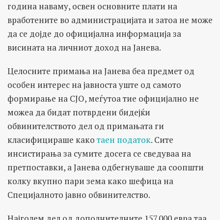
година наваму, освен основните плати на
вработените во администрацијата и затоа не може
да се дојде до официјална информација за
висината на личниот доход на Јанева.
Целосните примања на Јанева беа предмет од
особен интерес на јавноста уште од самото
формирање на СЈО, меѓутоа тие официјално не
можеа да бидат потврдени бидејќи
обвинителството дел од примањата ги
класифицираше како
таен податок
. Сите
инсистирања за сумите досега се сведуваа на
претпоставки, а Јанева одбегнуваше да соопшти
колку вкупно пари зема како шефица на
Специјалното јавно обвинителство.
Најголем дел од дополнителните 157.000 евра таа