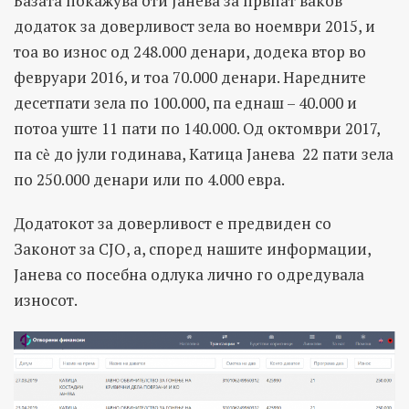
Базата покажува оти Јанева за првпат ваков
додаток за доверливост зела во ноември 2015, и
тоа во износ од 248.000 денари, додека втор во
февруари 2016, и тоа 70.000 денари. Наредните
десетпати зела по 100.000, па еднаш – 40.000 и
потоа уште 11 пати по 140.000. Од октомври 2017,
па сѐ до јули годинава, Катица Јанева 22 пати зела
по 250.000 денари или по 4.000 евра.
Додатокот за доверливост е предвиден со
Законот за СЈО, а, според нашите информации,
Јанева со посебна одлука лично го одредувала
износот.