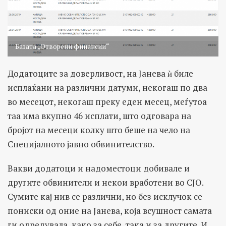
Базата „Отворени финансии“
Додатоците за доверливост, на Јанева ѝ биле
исплаќани на различни датуми, некогаш по два
во месецот, некогаш преку еден месец, меѓутоа
таа има вкупно 46 исплати, што одговара на
бројот на месеци колку што беше на чело на
Специјалното јавно обвинителство.
Вакви додатоци и надоместоци добивале и
другите обвинители и некои вработени во СЈО.
Сумите кај нив се различни, но без исклучок се
пониски од оние на Јанева, која всушност самата
ги одредувала, како за себе, така и за другите. И