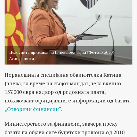
Целосните примања на Јанева беа тајна | Фото: Роберт
Атанасовски
Поранешната специјална обвинителка Катица
Јанева, за време на својот мандат, зела вкупно
157.000 евра надвор од редовната плата,
покажуваат официјалните информации од базата
„Отворени финансии“
.
Министерството за финансии, завчера преку
базата ги објави сите буџетски трошоци од 2010