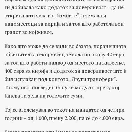
ги добивала како додаток за доверливост – да не
открива што чула во „бомбите“, а земала и
надоместоци за кирија и за тоа што работела вон
градот во кој живее.
Како што може да се види во базата, поранешната
обвинителка секој месец земала по околу 42 евра
за тоа што работи надвор од местото на живеење,
400 евра за кирија и додаток за доверливост што ѝ
бил исплаќан под контото „Други трансфери“.
Токму овој последен бонус е модусот преку кој
Јанева ги зела најголемите суми.
Тој се зголемувал во текот на мандатот од четири
години – од 1.600, преку 2.200, па сѐ до 4.000 евра.