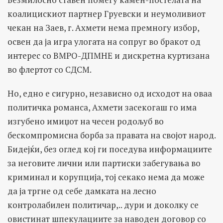
коалицискиот партнер Груевски и неумоливиот
чекан на Заев, г. Ахмети нема премногу избор,
освен да ја игра улогата на сопруг во бракот од
интерес со ВМРО-ДПМНЕ и дискретна куртизана
во флертот со СДСМ.
Но, едно е сигурно, независно од исходот на оваа
политичка романса, Ахмети засекогаш го има
изгубено имиџот на чесен родољуб во
бескомпромисна борба за правата на својот народ.
Бидејќи, без оглед кој ги поседува информациите
за неговите лични или партиски забегувања во
криминал и корупција, тој секако нема да може
да ја тргне од себе дамката на лесно
контролабилен политичар,.. дури и доколку се
овистинат шпекулациите за наводен договор со