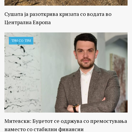
Сушата ја разоткрива кризата со водата во
Централна Европа
ТРИ СО ТРИ
Митевски: Буџетот се одржува со премостувања
наместо со стабилни финансии