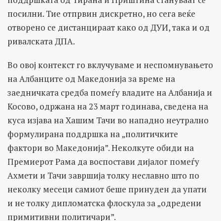
посилни. Тие отпрвин дискретно, но сега веќе
отворено се дистанцираат како од ДУИ, така и од
ривалската ДПА.
Во овој контекст го вклучуваме и неспомнувањето
на Албанците од Македонија за време на
заедничката средба помеѓу владите на Албанија и
Косово, одржана на 23 март годинава, сведена на
куса изјава на Хашим Тачи во нападно неутрално
формулирана поддршка на „политичките
фактори во Македонија”. Неколкуте обиди на
Премиерот Рама да воспостави дијалог помеѓу
Ахмети и Тачи завршија толку неславно што по
неколку месеци самиот беше принуден да упати
и не толку дипломатска флоскула за „одредени
примитивни политичари”.