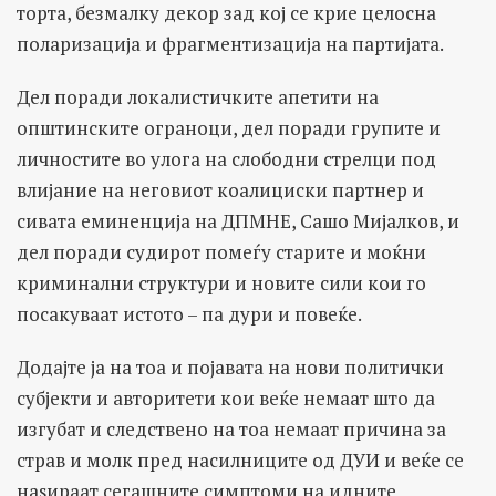
торта, безмалку декор зад кој се крие целосна
поларизација и фрагментизација на партијата.
Дел поради локалистичките апетити на
општинските ограноци, дел поради групите и
личностите во улога на слободни стрелци под
влијание на неговиот коалициски партнер и
сивата еминенција на ДПМНЕ, Сашо Мијалков, и
дел поради судирот помеѓу старите и моќни
криминални структури и новите сили кои го
посакуваат истото – па дури и повеќе.
Додајте ја на тоа и појавата на нови политички
субјекти и авторитети кои веќе немаат што да
изгубат и следствено на тоа немаат причина за
страв и молк пред насилниците од ДУИ и веќе се
наѕираат сегашните симптоми на идните