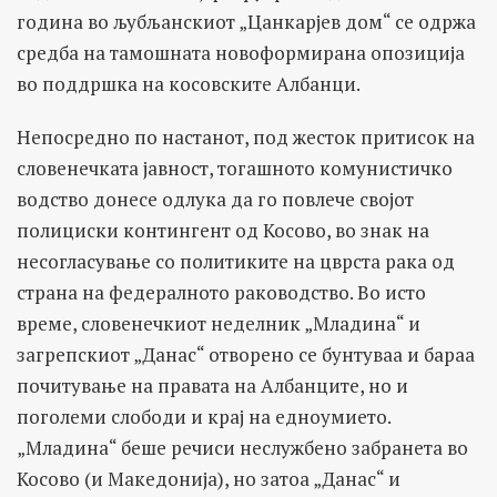
година во љубљанскиот „Цанкарјев дом“ се одржа
средба на тамошната новоформирана опозиција
во поддршка на косовските Албанци.
Непосредно по настанот, под жесток притисок на
словенечката јавност, тогашното комунистичко
водство донесе одлука да го повлече својот
полициски контингент од Косово, во знак на
несогласување со политиките на цврста рака од
страна на федералното раководство. Во исто
време, словенечкиот неделник „Младина“ и
загрепскиот „Данас“ отворено се бунтуваа и бараа
почитување на правата на Албанците, но и
поголеми слободи и крај на едноумието.
„Младина“ беше речиси неслужбено забранета во
Косово (и Македонија), но затоа „Данас“ и