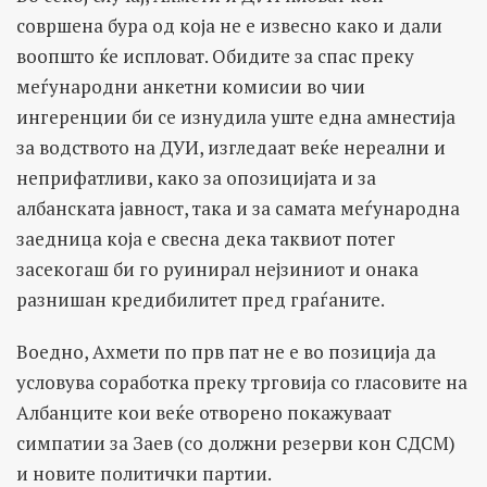
совршена бура од која не е извесно како и дали
воопшто ќе испловат. Обидите за спас преку
меѓународни анкетни комисии во чии
ингеренции би се изнудила уште една амнестија
за водството на ДУИ, изгледаат веќе нереални и
неприфатливи, како за опозицијата и за
албанската јавност, така и за самата меѓународна
заедница која е свесна дека таквиот потег
засекогаш би го руинирал нејзиниот и онака
разнишан кредибилитет пред граѓаните.
Воедно, Ахмети по прв пат не е во позиција да
условува соработка преку трговија со гласовите на
Албанците кои веќе отворено покажуваат
симпатии за Заев (со должни резерви кон СДСМ)
и новите политички партии.