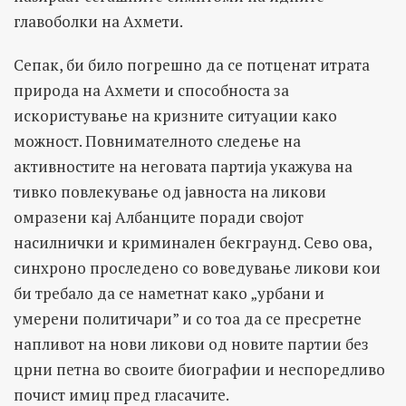
главоболки на Ахмети.
Сепак, би било погрешно да се потценат итрата
природа на Ахмети и способноста за
искористување на кризните ситуации како
можност. Повнимателното следење на
активностите на неговата партија укажува на
тивко повлекување од јавноста на ликови
омразени кај Албанците поради својот
насилнички и криминален бекграунд. Сево ова,
синхроно проследено со воведување ликови кои
би требало да се наметнат како „урбани и
умерени политичари” и со тоа да се пресретне
напливот на нови ликови од новите партии без
црни петна во своите биографии и неспоредливо
почист имиџ пред гласачите.