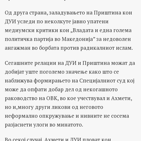
Од друга страна, заладувањето на Приштина кон
ДУИ уследи по неколкуте јавно упатени
медиумски критики кон „Владата и една голема
политичка партија во Македонија” за недоволен
ангажман во борбата против радикалниот ислам.
Сегашните релации на ДУИ и Приштина можат да
добијат уште поголемо значење како што се
наближува формирањето на Специјалниот суд кој
може да опфати добар дел од некогашното
раководство на ОВК, во кое учествувал и Ахмети,
но и,многу други ликови од неговото
неформално опкружување и нивните не сосема
разјаснети улоги во минатото.
Во секој случај, Ахмети и ДУИ пловат кон