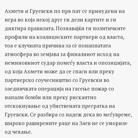
Ахмети и Груевски по прв пат се принудени на
игра во која некој друг ги дели картите и ги
диктира правилата. Познавајќи ги политичките
профили на коалициските партнери од власта,
тоа е клучната причина за сѐ понапнатата
атмосфера во земјава за финалниот исход на
неминовниот судар помеѓу власта и опозицијата,
од која Ахмети може да се спаси или преку
партнерско соучесништво со Груевски во
заедничката операција на гасење пожар со
напалм бомби или преку рискантно
отскокнување од убиствената прегратка на
Груевски. Се разбира со надеж дека во меѓувреме,
широко раширените раце на Заев не се умориле
од чекање.