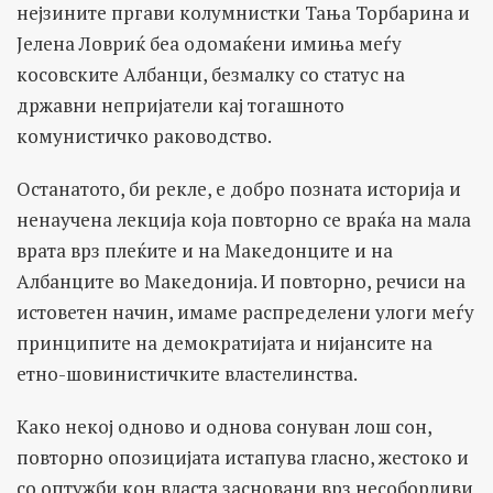
нејзините пргави колумнистки Тања Торбарина и
Јелена Ловриќ беа одомаќени имиња меѓу
косовските Албанци, безмалку со статус на
државни непријатели кај тогашното
комунистичко раководство.
Останатото, би рекле, е добро позната историја и
ненаучена лекција која повторно се враќа на мала
врата врз плеќите и на Македонците и на
Албанците во Македонија. И повторно, речиси на
истоветен начин, имаме распределени улоги меѓу
принципите на демократијата и нијансите на
етно-шовинистичките властелинства.
Како некој одново и однова сонуван лош сон,
повторно опозицијата истапува гласно, жестоко и
со оптужби кон власта засновани врз несоборливи