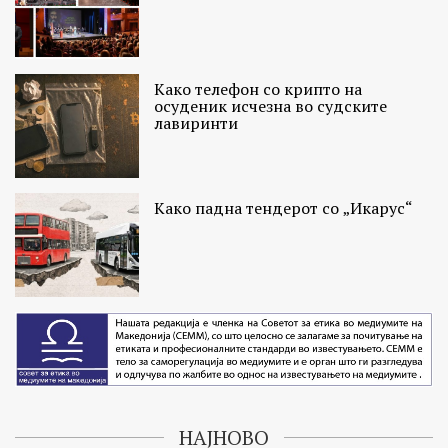
Како телефон со крипто на
осуденик исчезна во судските
лавиринти
Како падна тендерот со „Икарус“
НАЈНОВО