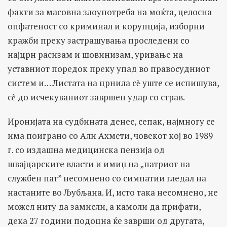
факти за масовна злоупотреба на моќта, целосна
опфатеност со криминал и корупција, изборни
кражби преку застрашувања проследени со
најцрн расизам и шовинизам, уривање на
уставниот поредок преку упад во правосудниот
систем и… Листата на црнила сѐ уште се испишува,
сѐ до исчекуваниот завршен удар со страв.
Иронијата на судбината денес, сепак, најмногу се
има поиграно со Али Ахмети, човекот кој во 1989
г. со издашна медицинска пензија од
швајцарските власти и имиџ на „патриот на
службен пат” несомнено со симпатии гледал на
настаните во Љубљана. И, исто така несомнено, не
можел ниту да замисли, а камоли да прифати,
дека 27 години подоцна ќе заврши од другата,