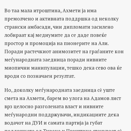
Во таа мала итроштина, Ахмети ја има
премолчено и активната поддршка од неколку
странски амбасади, чии дипломати засилено
лобираат кај медиумите да се даде повеќе
простор и промоција на пионерите на Али.
Поради растечкиот анимозитет на граѓаните кон
меѓународната заедница поради нивните
миопични манипулации, тешко дека сево ова ќе
вроди со позначаен резултат.
Но, доколку меѓународната заедница сѐ уште
смета на Ахмети, барем во улога на Адамов лист
врз целосно разголената власт и нивните
меѓународни поддржувачи, индикациите дека
водачот на ДУИ и самата партија ја губат
поддршката од Тирана и Приштина стануваат сѐ