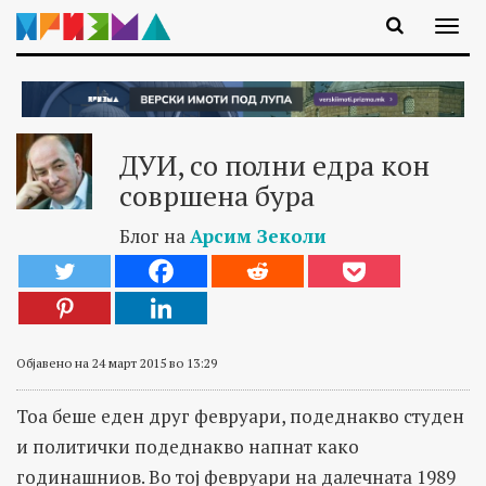
ДУИ, со полни едра кон
совршена бура
Блог на
Арсим Зеколи
Објавено на 24 март 2015 во 13:29
Тоа беше еден друг февруари, подеднакво студен
и политички подеднакво напнат како
годинашниов. Во тој февруари на далечната 1989