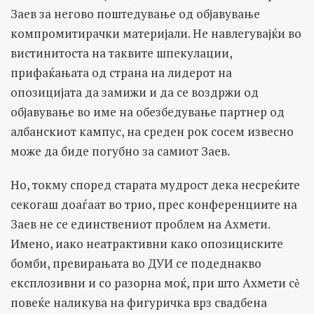
Заев за негово поштедување од објавување
компромитирачки материјали. Не навлегувајќи во
вистинитоста на таквите шпекулации,
прифаќањата од страна на лидерот на
опозицијата да замижи и да се воздржи од
објавување во име на обезбедување партнер од
албанскиот кампус, на среден рок сосем извесно
може да биде погубно за самиот Заев.
Но, токму според старата мудрост дека несреќите
секогаш доаѓаат во трио, прес конференциите на
Заев не се единствениот проблем на Ахмети.
Имено, иако неатрактивни како опозициските
бомби, превирањата во ДУИ се подеднакво
експлозивни и со разорна моќ, при што Ахмети сѐ
повеќе наликува на фигуричка врз свадбена