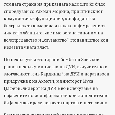
темната страна на приказната каде што ќе биде
споредуван со Рахман Морина, приштинскиот
комунистички функционер, конфидант на
белградската камарила и секако најомразениот
лик кај Албанците, чие име остана синоним на
велепредавство и „слуганство“ (подаништво) кон
нелегитимната власт.
По неколкуте детонирани бомби на Заев кои
ранија неколку министри на ДУИ, вклучително и
злогласниот „сив Кардинал” на ДУИ и нераздвоен
придружник на Ахмети, министерот Муса
Џафери, лидерот на ДУИ е во исчекување на
најавените нови информации кои дополнително
би ја демаскирале неговата партија и него лично.
Безмилосно ставен помеѓу камен-постелата на