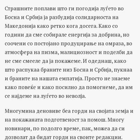
Страшните поплави што ги погодија луѓето во
Босна и Србија ја разбудија солидарноста на
Македонија како ретко кога досега. Како со
години да сме собирале енергија за добрина, но
соочени со постојано продуцирање на омраза, во
атмосфера на пизма, малициозност и поделби да
не сме смееле да ја покажеме. И одеднаш, како
што распукаа браните низ Босна и Србија, пукнаа
и браните на нашата емпатија. Просто не знаеме
како повеќе и како посилно да помогнеме, да им
се најдеме на луѓето во неволја.
Многумина деновиве беа горди на својата земја и
на покажаната подготвеност за помош. Многу
новинари, по подолго време, пак, можеа да си
дозволат да бидат горди на своите редакции.