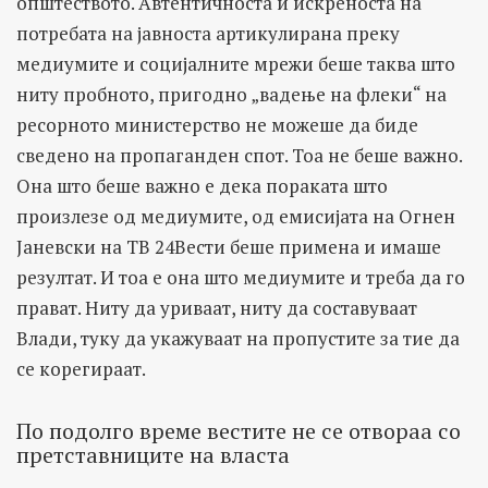
општеството. Автентичноста и искреноста на
потребата на јавноста артикулирана преку
медиумите и социјалните мрежи беше таква што
ниту пробното, пригодно „вадење на флеки“ на
ресорното министерство не можеше да биде
сведено на пропаганден спот. Тоа не беше важно.
Она што беше важно е дека пораката што
произлезе од медиумите, од емисијата на Огнен
Јаневски на ТВ 24Вести беше примена и имаше
резултат. И тоа е она што медиумите и треба да го
прават. Ниту да уриваат, ниту да составуваат
Влади, туку да укажуваат на пропустите за тие да
се корегираат.
По подолго време вестите не се отвораа со
претставниците на власта