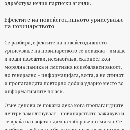
одработува нечии партиски агенди.
Ефектите на повеќегодишното урнисување
на новинарството
Се разбира, ефектите на повеќегодишното
урнисување на новинарството се покажаа – имаше
и лоши извештаи, неснаоѓања, склоност кон
морална паника и емотивна неизбалансираност,
но генерално – информацијата, веста, а не спинот
и пропагандата повторно добија ударно место во
информативните појаси.
Овие денови се покажа дека кога пропагандните
центри замолкнуваат – новинарството заживува и
се враќа на својата одамна заборавена смисла. Се
разбира, треба да се биде наивен за да се помисли