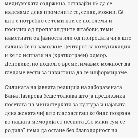
медиумската содржина, оставајќи нѐ да се
надеваме дека промените се, сепак, можни. Сѐ
што е потребно се теми кои се поголеми и
посилни од пропагандните штабови, теми
наметнати од јавноста или од природата чија што
силина ќе го замолкне Центарот за комуникации
и ќе го испрати на (краткотраен) одмор.
Деновиве, по подолго време, имавме можност да
гледаме вести за навистина да се информираме.
Силината на јавната реакција на заборавената
Вања Лазарова беше толкава што ја предизвика
посетата на министерката за култура и најавата
дека жената чиј што глас засегаш ќе биде поврзан
во нашата меморија со песната „Со маки сум се
родила“ нема да остане без благодарност на