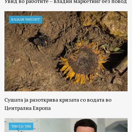
Увид во работите – владин маркетинг без повод
BALKAN INSIGHT
Сушата ја разоткрива кризата со водата во
Централна Европа
ТРИ СО ТРИ