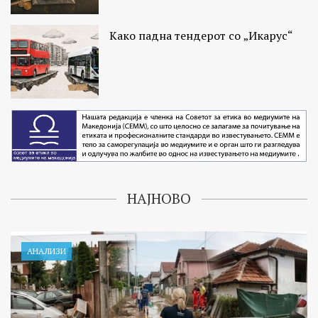
Како падна тендерот со „Икарус“
НАЈНОВО
АНАЛИЗИ