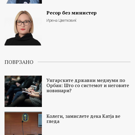
Ресор без министер
Ирена Цветковиќ
ПОВРЗАНО
Унгарските државни медиуми по
Орбан: Што со системот и неговите
новинари?
Колеги, замислете дека Катја ве
гледа