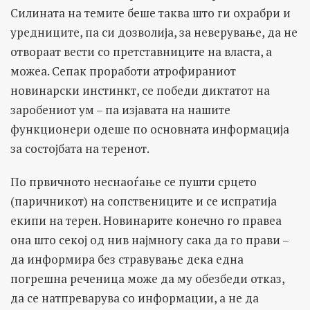
Силината на темите беше таква што ги охрабри и
уредниците, па си дозволија, за неверување, да не
отвораат вести со претставниците на власта, а
можеа. Сепак проработи атрофираниот
новинарски инстинкт, се победи диктатот на
заробениот ум – па изјавата на нашите
функционери одеше по основната информација
за состојбата на теренот.
По првичното неснаоѓање се пушти срцето
(паричникот) на сопствениците и се испратија
екипи на терен. Новинарите конечно го правеа
она што секој од нив најмногу сака да го прави –
да информира без стравување дека една
погрешна реченица може да му обезбеди отказ,
да се натпреварува со информации, а не да