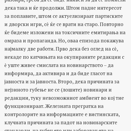
дека така и ќе продолжи. Штом падне интересот
за поплавите, штом се актуелизираат партиските
и дворски игри, сѐ ќе се врати на старо. Повторно
ќе бидеме изложени на токсичните емитирања на
омраза и пропаганда. Но, оваа епизода покажува
најмалку две работи. Прво дека без оглед на сѐ,
некаде по катчињата на окупираните редакции с
ѐ уште живее смислата на новинарството – да
информира, да активира и да биде гласот на
јавноста и за јавноста. Второ, дека причината за
нејзиното губење не се (лошите) новинари и
редакции, туку невозможниот амбиент во кој тие
функционираат. Железната прегратка на
контролорите на информациите е вистинската,
клучната причината за падот на новинарските
стандарди, на губењето или заборавањето на