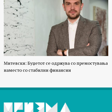
Митевски: Буџетот се одржува со премостувања
наместо со стабилни финансии