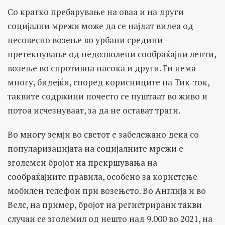
Со кратко пребарување на оваа и на други
социјални мрежи може да се најдат видеа од
несовесно возење во урбани средини –
претекнување од недозволени сообраќајни ленти,
возење во спротивна насока и други. Ги нема
многу, бидејќи, според корисниците на Тик-ток,
таквите содржини почесто се пуштаат во живо и
потоа исчезнуваат, за да не остават траги.
Во многу земји во светот е забележано дека со
популаризацијата на социјалните мрежи е
зголемен бројот на прекршувања на
сообраќајните правила, особено за користење
мобилен телефон при возењето. Во Англија и во
Велс, на пример, бројот на регистрирани такви
случаи се зголемил од нешто над 9.000 во 2021, на