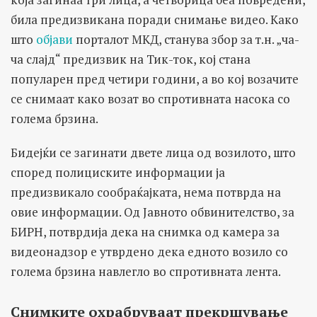
била предизвикана поради снимање видео. Како
што
објави
порталот МКД, станува збор за т.н. „ча-
ча слајд“ предизвик на Тик-ток, кој стана
популарен пред четири години, а во кој возачите
се снимаат како возат во спротивната насока со
голема брзина.
Бидејќи се загинати двете лица од возилото, што
според полициските информации ја
предизвикало сообраќајката, нема потврда на
овие информации. Од Јавното обвинителство, за
БИРН, потврдија дека на снимка од камера за
видеонадзор е утврдено дека едното возило со
голема брзина навлегло во спротивната лента.
Снимките охрабруваат прекршување