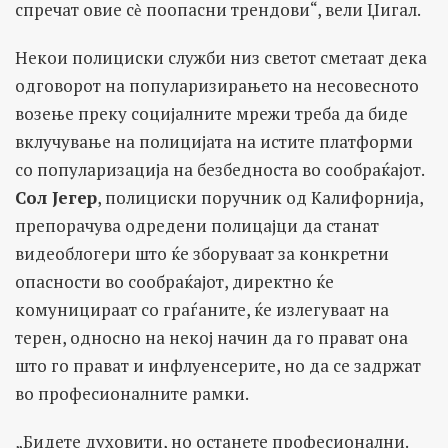
спречат овие сѐ поопасни трендови“, вели Џигал.
Некои полициски служби низ светот сметаат дека
одговорот на популаризирањето на несовесното
возење преку социјалните мрежи треба да биде
вклучување на полицијата на истите платформи
со популаризација на безбедноста во сообраќајот.
Сол Јегер
, полициски поручник од Калифорнија,
препорачува одредени полицајци да станат
видеоблогери што ќе зборуваат за конкретни
опасности во сообраќајот, директно ќе
комуницираат со граѓаните, ќе излегуваат на
терен, односно на некој начин да го прават она
што го прават и инфлуенсерите, но да се задржат
во професионалните рамки.
„Бидете духовити, но останете професионални.