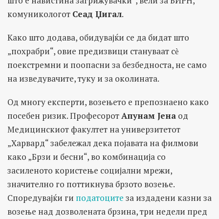
што е навистина загрижувачки“, вели за БИРН,
комуникологот
Сеад Џигал
.
Како што додава, обидувајќи се да бидат што
„похрабри“, овие предизвици стануваат сѐ
поекстремни и поопасни за безбедноста, не само
на изведувачите, туку и за околината.
Од многу експерти, возењето е препознаено како
посебен ризик. Професорот
Апунам Јена
од
Медицинскиот факултет на универзитетот
„Харвард“ забележал дека појавата на филмови
како „Брзи и бесни“, во комбинација со
засиленото користење социјални мрежи,
значително го поттикнува брзото возење.
Споредувајќи ги
податоците
за издадени казни за
возење над дозволената брзина, три недели пред