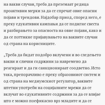
на вакви случаи, треба да преземаат редица
проактивни мерки за да се спречат овие опасни
појави и трендови. Најдобар приод, според него, е
преку едукативни кампањи да се подигне свеста
и разбирањето за опасноста на овие појави, како и
да се поттикне пријавувањето на ваквите случаи
од страна на корисниците.
„Треба да бидат подобро вклучени и во следењето
вакви и слични содржини за навремено да
реагираат и да ги санкционираат соодветно. Исто
така, препорачливо е преку образовниот систем и
од страна на медиумскиот регулатор, ваквите
штетни употреби на социјалните мрежи да се
вклучат во едукативните содржини за да се влијае
што е можно поефикасно врз младите и да се