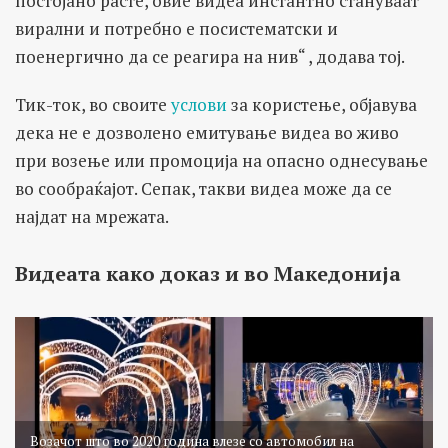
постојано расте, овие видеа инстантно стануваат
вирални и потребно е посистематски и
поенергично да се реагира на нив“ , додава тој.
Тик-ток, во своите
услови
за користење, објавува
дека не е дозволено емитување видеа во живо
при возење или промоција на опасно однесување
во сообраќајот. Сепак, такви видеа може да се
најдат на мрежата.
Видеата како доказ и во Македонија
Возачот што во 2020 година влезе со автомобил на