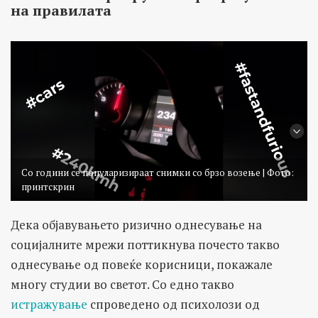
на правилата
Со години се популаризираат снимки со брзо возење | Фото:
принтскрин
Дека објавувањето ризично однесување на
социјалните мрежи поттикнува почесто такво
однесување од повеќе корисници, покажале
многу студии во светот. Со едно такво
истражување
спроведено од психолози од