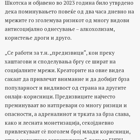
Шкотска и објавено во 2023 година било утврдено
дека поминувањето повеќе од два часа дневно на
мрежите го зголемува ризикот од многу видови
антисоцијално однесување – алкохолизам,
користење дроги и друго.
„Се работи за т.н. „предизвици“, кои преку
хаштагови и споделувања бргу се шират на
социјалните мрежи. Креаторите на овие видеа
сакаат да привлечат внимание и да добијат брза
популарност и видливост од страна на другите
онлајн-корисници. Предизвиците најчесто
преминуваат во натпревари со многу ризици и
опасности, а адреналинот и трката за брза слава,
како и лесната монетизација, секојдневно
привлекуваат сѐ поголем број млади корисници,