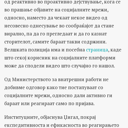
од реактивно во проактивно дејствување, кога се
во прашање објавите на социјалните мрежи,
односно, наместо да чекаат некое видео од
несовесно однесување во сообраќајот да стане
вирално, па да го прегледаат и да го казнат
сторителот, самите бараат такви содржини.
Велшката полиција има и посебна
страница
, каде
што секој корисник на социјалните платформи
може да сподели видео што случајно го нашол.
Од Министерството за внатрешни работи не
добивме одговор како тие постапуваат со
социјалните мрежи, односно дали активно ги
бараат или реагираат само по пријава.
Институциите, објаснува Џигал, покрај
експедитивноста и ефикасноста во реагирањето