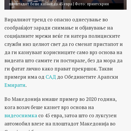
плоштадот беше казнет со 45 евра | Фото: принтскрин
Виралниот тренд со опасно однесување во
сообраќајот заради снимање и објавување на
социјалните мрежи веќе ги натера полициските
служби низ целиот свет да го сменат пристапот и
да ги казнуваат корисниците само врз основа на
видеата што самите ги постирале, без да мора да
ги фатат лично како прават прекршок. Такви
примери има од
САД
до Обединетите Арапски
Емирати
.
Во Македонија имаше пример во 2020 година,
кога возач беше казнет врз основа на
видеоснимка
со 45 евра, затоа што со луксузен
автомобил влезе на плоштадот Македонија во