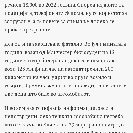
речиси 18.000 во 2022 година. Според изјавите од
полицијата, телефоните сѐ помалку се користат за
зборување, а сѐ повеќе за снимање додека се
прават прекршоци.
Дел од нив завршувале фатално. Во јули минатата
година, возач од Манчестер бил осуден на 12
години затвор бидејќи додека се снимал како
вози 123 милји на час на автопат (речиси 200
километри на час), удрил во друго возило и
усмртил бремена жена, а ги повредил и нејзините
две деца што биле во автомобилот.
И во земјава се појавија информации, засега
непотврдени, дека тешката сообраќајна несреќа
што се случи во Кичево на 29 март рано наутро, во
која загинаа три лица, а четворица беа повредени,