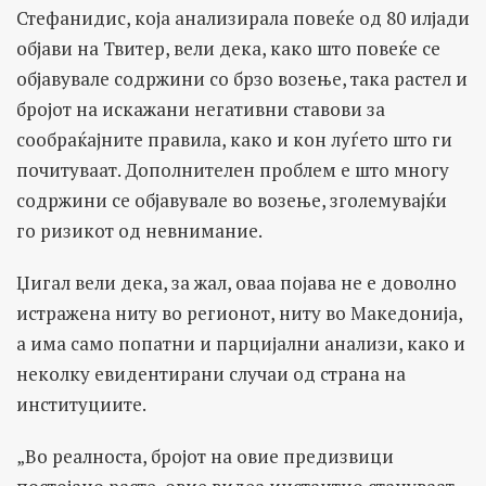
Стефанидис, која анализирала повеќе од 80 илјади
објави на Твитер, вели дека, како што повеќе се
објавувале содржини со брзо возење, така растел и
бројот на искажани негативни ставови за
сообраќајните правила, како и кон луѓето што ги
почитуваат. Дополнителен проблем е што многу
содржини се објавувале во возење, зголемувајќи
го ризикот од невнимание.
Џигал вели дека, за жал, оваа појава не е доволно
истражена ниту во регионот, ниту во Македонија,
а има само попатни и парцијални анализи, како и
неколку евидентирани случаи од страна на
институциите.
„Во реалноста, бројот на овие предизвици