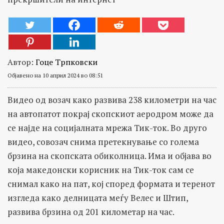
Автор:
Гоце Трпковски
Објавено на 10 април 2024 во 08:51
Видео од возач како развива 238 километри на час
на автопатот покрај скопскиот аеродром може да
се најде на социјалната мрежа Тик-ток. Во друго
видео, совозач снима претекнување со голема
брзина на скопската обиколница. Има и објава во
која македонски корисник на Тик-ток сам се
снимал како на пат, кој според формата и теренот
изгледа како делницата меѓу Велес и Штип,
развива брзина од 201 километар на час.