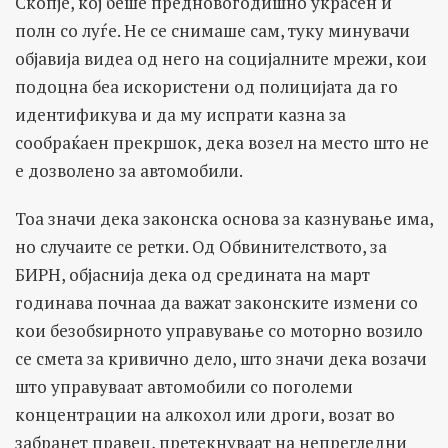
Скопје, кој беше предновогодишно украсен и
полн со луѓе. Не се снимаше сам, туку минувачи
објавија видеа од него на социјалните мрежи, кои
подоцна беа искористени од полицијата да го
идентификува и да му испрати казна за
сообраќаен прекршок, дека возел на место што не
е дозволено за автомобили.
Тоа значи дека законска основа за казнување има,
но случаите се ретки. Од Обвинителството, за
БИРН, објаснија дека од средината на март
годинава почнаа да важат законските измени со
кои безобѕирното управување со моторно возило
се смета за кривично дело, што значи дека возачи
што управуваат автомобили со поголеми
концентрации на алкохол или дроги, возат во
забранет правец, претекнуваат на непрегледни