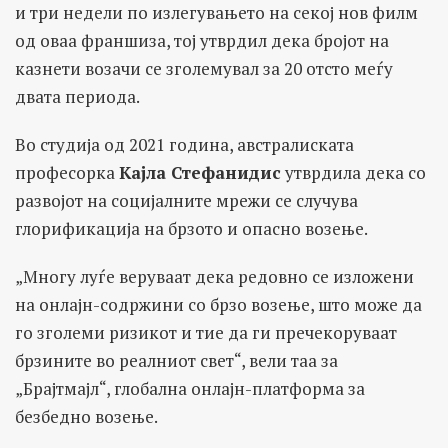
и три недели по излегувањето на секој нов филм
од оваа франшиза, тој утврдил дека бројот на
казнети возачи се зголемувал за 20 отсто меѓу
двата периода.
Во студија од 2021 година, австралиската
професорка
Кајла Стефанидис
утврдила дека со
развојот на социјалните мрежи се случува
глорификација на брзото и опасно возење.
„Многу луѓе веруваат дека редовно се изложени
на онлајн-содржини со брзо возење, што може да
го зголеми ризикот и тие да ги пречекоруваат
брзините во реалниот свет“, вели таа за
„Брајтмајл“, глобална онлајн-платформа за
безбедно возење.