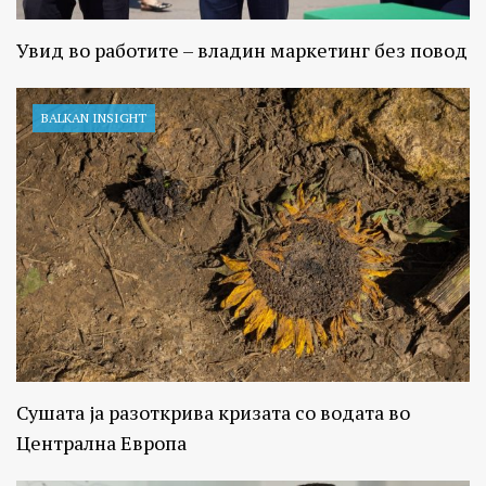
Увид во работите – владин маркетинг без повод
BALKAN INSIGHT
Сушата ја разоткрива кризата со водата во
Централна Европа