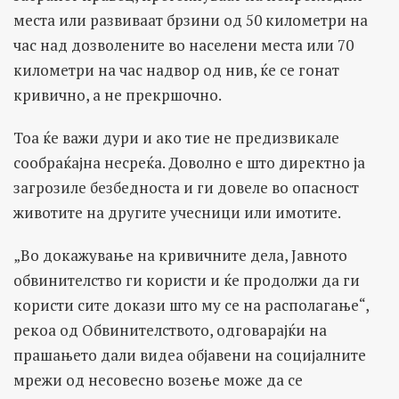
места или развиваат брзини од 50 километри на
час над дозволените во населени места или 70
километри на час надвор од нив, ќе се гонат
кривично, а не прекршочно.
Тоа ќе важи дури и ако тие не предизвикале
сообраќајна несреќа. Доволно е што директно ја
загрозиле безбедноста и ги довеле во опасност
животите на другите учесници или имотите.
„Во докажување на кривичните дела, Јавното
обвинителство ги користи и ќе продолжи да ги
користи сите докази што му се на располагање“,
рекоа од Обвинителството, одговарајќи на
прашањето дали видеа објавени на социјалните
мрежи од несовесно возење може да се