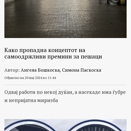
Како пропадна концептот на
самоодржливи премини за пешаци
Автор:
Ангела Бошкоска, Симона Паскоска
Објавено на 20 мај 2024 во 11:44
Одвај работи по некој дуќан, а насекаде има ѓубре
и непријатна миризба