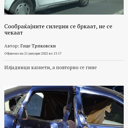
Сообраќајните силеџии се бркаат, не се
чекаат
Автор:
Гоце Трпковски
Објавено на 21 јануари 2022 во 13:17
Илјадници казнети, а повторно се гине