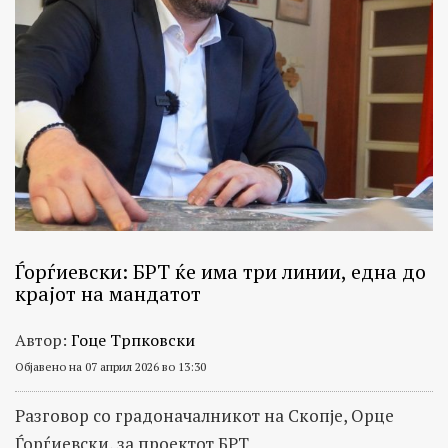
Ѓорѓиевски: БРТ ќе има три линии, една до
крајот на мандатот
Автор:
Гоце Трпковски
Објавено на 07 април 2026 во 13:30
Разговор со градоначалникот на Скопје, Орце
Ѓорѓиевски, за проектот БРТ