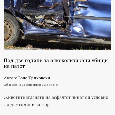
Под две години за алкохолизирани убијци
на патот
Автор:
Гоце Трпковски
Објавено на 28 септември 2018 во 8:54
Животите згаснати на асфалтот чинат од условно
до две години затвор