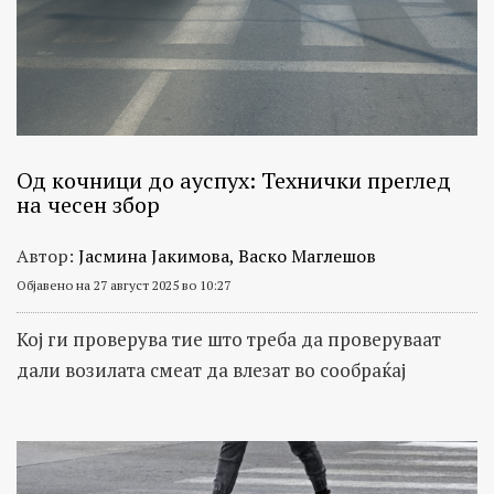
Од кочници до ауспух: Технички преглед
на чесен збор
Автор:
Јасмина Јакимова, Васко Маглешов
Објавено на 27 август 2025 во 10:27
Кој ги проверува тие што треба да проверуваат
дали возилата смеат да влезат во сообраќај