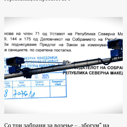
Со три забрани за возење – „збогум“ на