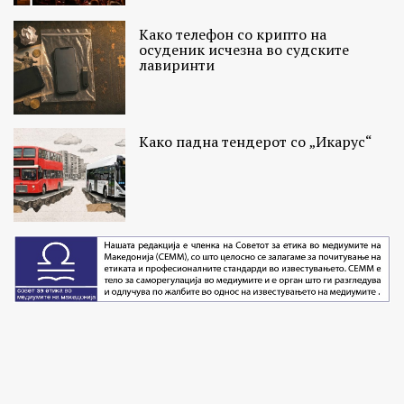
Како телефон со крипто на
осуденик исчезна во судските
лавиринти
Како падна тендерот со „Икарус“