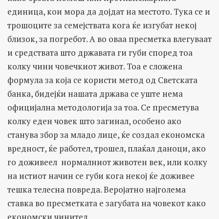
единица, кои мора да дојдат на местото. Тука се и
трошоците за семејствата кога ќе изгубат некој
близок, за погребот. А во оваа пресметка влегуваат
и средствата што државата ги губи според тоа
колку чини човечкиот живот. Тоа е сложена
формула за која се користи метод од Светската
банка, бидејќи нашата држава се уште нема
официјална методологија за тоа. Се пресметува
колку еден човек што загинал, особено ако
станува збор за младо лице, ќе создал економска
вредност, ќе работел, трошел, плаќал даноци, ако
го доживеел нормалниот животен век, или колку
на истиот начин се губи кога некој ќе доживее
тешка телесна повреда. Веројатно најголема
ставка во пресметката е загубата на човекот како
економски чинител.