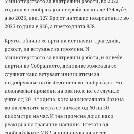
Министерството за внатрешни работи, во 2022
година во сообраќајни несреќи загинале 124 луѓе,
а во 2023, пак, 127. Бројот на тешко повредените во
2023 година е 926, а претходната 858.
Кругот обично се врти на ист начин: трагедија,
револт, па ветување за промени. И
Министерството за внатрешни работи, и повеќе
партии во Собранието, деновиве можеа да се
слушнат како ветуваат иницијативи за
подобрување на безбедноста во сообраќајот. Но,
позначајни промени на ова поле не се случиле
уште од 2014 година, кога максималната брзина
во населените места се намали од 60 на 50
километри на час. И таа промена дојде како
реакција на трагични настани. Штетата од
сообраќајките МВР ја проценува на десет