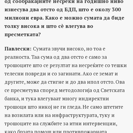
од сообраќајните несреќи на годишно ниво
изнесува два отсто од БДП, што е околу 300
милиони евра. Како е можно сумата да биде
толку висока и што сè влегува во
пресметката?
Павлески:
Сумата звучи високо, но тоа е
реалноста. Таа сума од два отсто е само за
трошоците што се резултат на несреќите со тешки
телесни повреди и со загинати. Ако се земат и
другите, може да стигне и до два ипол отсто. Ова
се пресметува според методологија од Светската
банка, и тука влегуваат многу индиректни
трошоци што никој не ги гледа. Не само штетите
на возилата или на инфраструктурата, туку и
трошоците на службите за итни интервенции,
како брзата помош или противпожарната