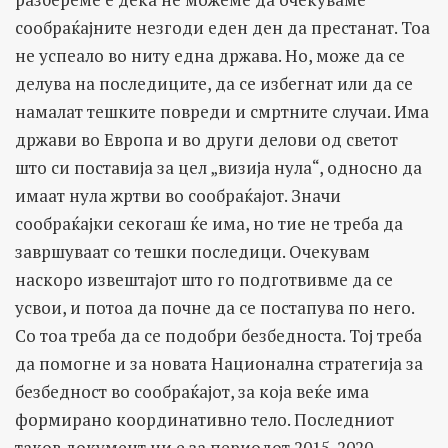
сообраќајните незгоди еден ден да престанат. Тоа
не успеало во ниту една држава. Но, може да се
делува на последиците, да се избегнат или да се
намалат тешките повреди и смртните случаи. Има
држави во Европа и во други делови од светот
што си поставија за цел „визија нула“, односно да
имаат нула жртви во сообраќајот. Значи
сообраќајки секогаш ќе има, но тие не треба да
завршуваат со тешки последици. Очекувам
наскоро извештајот што го подготвивме да се
усвои, и потоа да почне да се постапува по него.
Со тоа треба да се подобри безбедноста. Тој треба
да помогне и за новата Национална стратегија за
безбедност во сообраќајот, за која веќе има
формирано координативно тело. Последниот
таков документ ни е за периодот 2015-2020