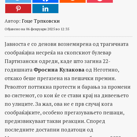
Автор:
Гоце Трпковски
Објавено на 06 февруари 2025 во 12:35
Јавноста е со денови вознемирена од трагичната
сообраќајна несреќа на скопскиот булевар
Партизански одреди, каде што загина 22-
годишната
Фросина Кулакова
од Неготино,
откако беше прегазена на пешачки премин.
Револтот поттикна протести и барања за промени
во системот, со кои ќе се стави крај на дивеењето
по улиците. За жал, ова не е прв случај кога
сообраќајките, особено прегазувањето пешаци,
предизвикуваат такви реакции. Според
последните достапни податоци од