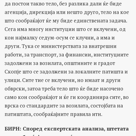
да постои такво тело, без разлика дали ќе биде
агенција, дирекција или нешто друго, тело на кое
што сообраќајот ќе му биде единствената задача.
Сега има многу институции што се вклучени, од
кои најмалку седум-осум се клучни, а има и
други. Тука се министерствата за внатрешни
работи, за транспорт, за финансии, институциите
задолжени за возилата, општините и градот
Скопје што се задолжени за локалните патишта и
улици. Сите тие се вклучени, но имаат и други
обврски, затоа треба тело што ќе биде насочено
само кон сообраќајот и ќе ги координира сите, во
врска со стандардите за возилата, состојбата на
патиштата, сообраќајните правила итн.
БИРН: Според експертската анализа, штетата