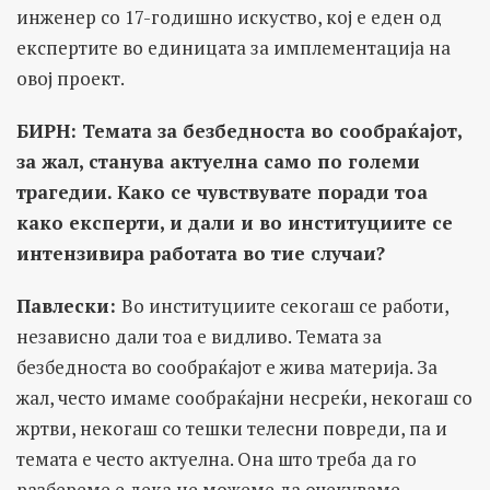
инженер со 17-годишно искуство, кој е еден од
експертите во единицата за имплементација на
овој проект.
БИРН: Темата за безбедноста во сообраќајот,
за жал, станува актуелна само по големи
трагедии. Како се чувствувате поради тоа
како експерти, и дали и во институциите се
интензивира работата во тие случаи?
Павлески:
Во институциите секогаш се работи,
независно дали тоа е видливо. Темата за
безбедноста во сообраќајот е жива материја. За
жал, често имаме сообраќајни несреќи, некогаш со
жртви, некогаш со тешки телесни повреди, па и
темата е често актуелна. Она што треба да го
разбереме е дека не можеме да очекуваме