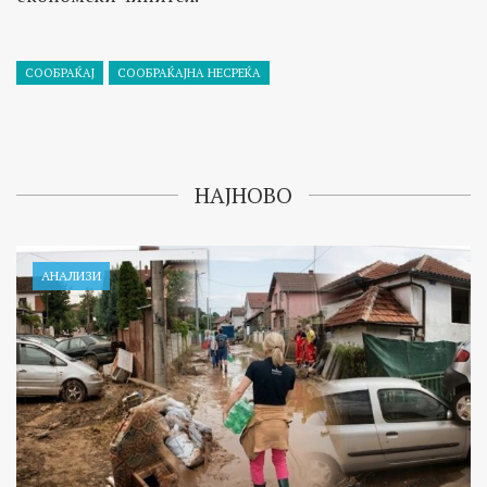
СООБРАЌАЈ
СООБРАЌАЈНА НЕСРЕЌА
НАЈНОВО
АНАЛИЗИ