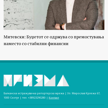
Митевски: Буџетот се одржува со премостувања
наместо со стабилни финансии
Балканска истражувачка репортерска мрежа | Ул. Мирослав Крлежа 67,
1000 Скопје | тел. +38923290280­ |
Контакт