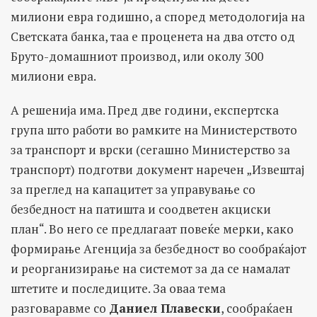
милиони евра годишно, а според методологија на
Светската банка, таа е проценета на два отсто од
Бруто-домашниот производ, или околу 300
милиони евра.
А решенија има. Пред две години, експертска
група што работи во рамките на Министерството
за транспорт и врски (сегашно Министерство за
транспорт) подготви документ наречен „Извештај
за преглед на капацитет за управување со
безбедност на патишта и соодветен акциски
план“. Во него се предлагаат повеќе мерки, како
формирање Агенција за безбедност во сообраќајот
и реорганизирање на системот за да се намалат
штетите и последиците. За оваа тема
разговаравме со
Даниел Плавески
, сообраќаен