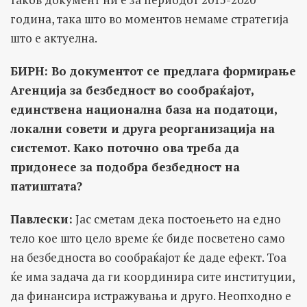
година, така што во моментов немаме стратегија
што е актуелна.
БИРН: Во документот се предлага формирање
Агенција за безбедност во сообраќајот,
единствена национална база на податоци,
локални совети и друга реорганизација на
системот. Како поточно ова треба да
придонесе за подобра безбедност на
патиштата?
Павлески:
Јас сметам дека постоењето на едно
тело кое што цело време ќе биде посветено само
на безбедноста во сообраќајот ќе даде ефект. Тоа
ќе има задача да ги координира сите институции,
да финансира истражувања и друго. Неопходно е