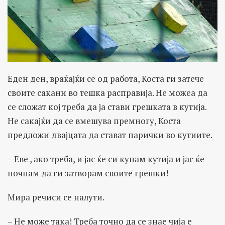
Еден ден, враќајќи се од работа, Коста ги затече
своите сакани во тешка расправија. Не можеа да
се сложат кој треба да ја стави грешката в кутија.
Не сакајќи да се вмешува премногу, Коста
предложи двајцата да стават парички во кутиите.
– Еве , ако треба, и јас ќе си купам кутија и јас ќе
почнам да ги затворам своите грешки!
Мира речиси се налути.
– Не може така! Треба точно да се знае чија е