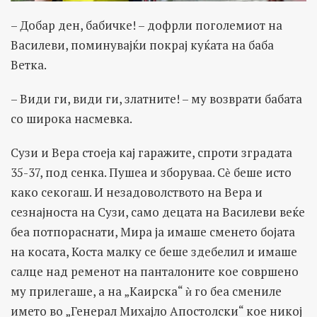
– Добар ден, бабичке! – дофрли поголемиот на
Василеви, поминувајќи покрај куќата на баба
Ветка.
– Види ги, види ги, златните! – му возврати бабата
со широка насмевка.
Сузи и Вера стоеја кај гаражите, спроти зградата
35-37, под сенка. Пушеа и зборуваа. Сѐ беше исто
како секогаш. И незадоволството на Вера и
сезнајноста на Сузи, само децата на Василеви веќе
беа потпораснати, Мира ја имаше сменето бојата
на косата, Коста малку се беше здебелил и имаше
салце над ременот на панталоните кое совршено
му прилегаше, а на „Каирска“ ѝ го беа смениле
името во „Генерал Михајло Апостолски“ кое никој