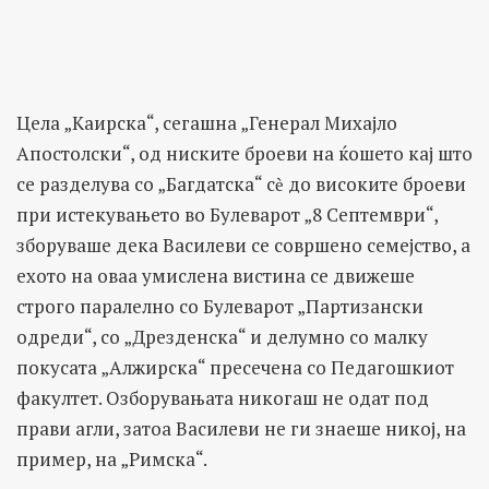
Цела „Каирска“, сегашна „Генерал Михајло
Апостолски“, од ниските броеви на ќошето кај што
се разделува со „Багдатска“ сѐ до високите броеви
при истекувањето во Булеварот „8 Септември“,
зборуваше дека Василеви се совршено семејство, а
ехото на оваа умислена вистина се движеше
строго паралелно со Булеварот „Партизански
одреди“, со „Дрезденска“ и делумно со малку
покусата „Алжирска“ пресечена со Педагошкиот
факултет. Озборувањата никогаш не одат под
прави агли, затоа Василеви не ги знаеше никој, на
пример, на „Римска“.