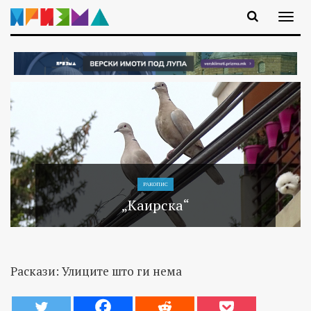
РАКОПИС
„Каирска“
Раскази: Улиците што ги нема