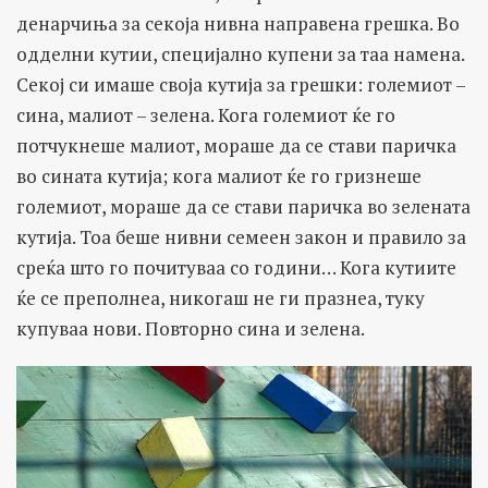
денарчиња за секоја нивна направена грешка. Во
одделни кутии, специјално купени за таа намена.
Секој си имаше своја кутија за грешки: големиот –
сина, малиот – зелена. Кога големиот ќе го
потчукнеше малиот, мораше да се стави паричка
во сината кутија; кога малиот ќе го гризнеше
големиот, мораше да се стави паричка во зелената
кутија. Тоа беше нивни семеен закон и правило за
среќа што го почитуваа со години… Кога кутиите
ќе се преполнеа, никогаш не ги празнеа, туку
купуваа нови. Повторно сина и зелена.