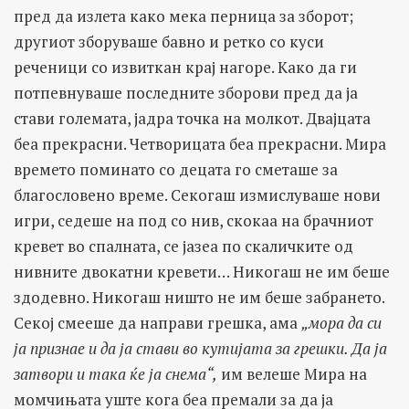
пред да излета како мека перница за зборот;
другиот зборуваше бавно и ретко со куси
реченици со извиткан крај нагоре. Како да ги
потпевнуваше последните зборови пред да ја
стави големата, јадра точка на молкот. Двајцата
беа прекрасни. Четворицата беа прекрасни. Мира
времето поминато со децата го сметаше за
благословено време. Секогаш измислуваше нови
игри, седеше на под со нив, скокаа на брачниот
кревет во спалната, се јазеа по скаличките од
нивните двокатни кревети… Никогаш не им беше
здодевно. Никогаш ништо не им беше забрането.
Секој смееше да направи грешка, ама
„мора да си
ја признае и да ја стави во кутијата за грешки. Да ја
затвори и така ќе ја снема“,
им велеше Мира на
момчињата уште кога беа премали за да ја