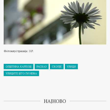
Фотоилустрација: З.Р.
ОПШТИНА КАРПОШ
РАСКАЗ
СКОПЈЕ
УЛИЦИ
УЛИЦИТЕ ШТО ГИ НЕМА
НАЈНОВО