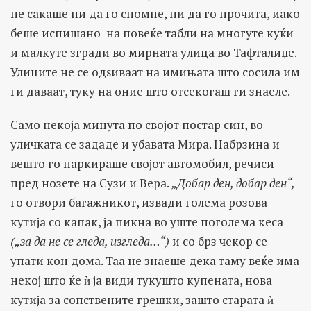
не сакаше ни да го спомне, ни да го прочита, иако
беше испишано на повеќе табли на многуте куќи
и малкуте згради во мирната улица во Тафталиџе.
Улиците не се одѕиваат на имињата што сосила им
ги даваат, туку на оние што отсекогаш ги знаеле.
Само некоја минута по својот постар син, во
уличката се зададе и убавата Мира. Набрзина и
вешто го паркираше својот автомобил, речиси
пред нозете на Сузи и Вера.
„Добар ден, добар ден“,
го отвори багажникот, извади голема розова
кутија со капак, ја пикна во уште поголема кеса
(„за да не се гледа, изгледа…“)
и со брз чекор се
упати кон дома. Таа не знаеше дека таму веќе има
некој што ќе ѝ ја види тукушто купената, нова
кутија за сопствените грешки, зашто старата ѝ