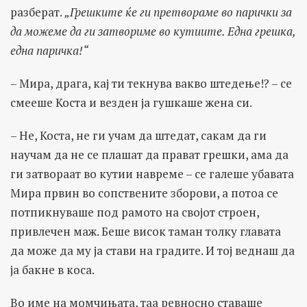
разберат.
„Грешките ќе ги претвораме во парички за
да можеме да ги затвориме во кутиите. Една грешка,
една паричка!“
– Мира, драга, кај ти текнува вакво штедење!? – се
смееше Коста и везден ја гушкаше жена си.
– Не, Коста, не ги учам да штедат, сакам да ги
научам да не се плашат да прават грешки, ама да
ги затвораат во кутии навреме – се галеше убавата
Мира првин во сопствените зборови, а потоа се
потпикнуваше под рамото на својот строен,
привлечен маж. Беше висок таман толку главата
да може да му ја стави на градите. И тој веднаш да
ја бакне в коса.
Во име на момчињата, таа ревносно ставаше