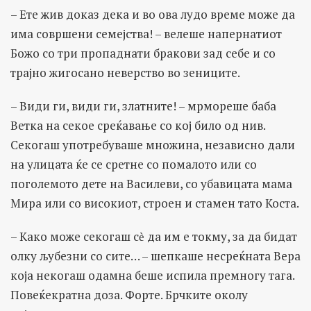
– Ете жив доказ дека и во ова лудо време може да
има совршени семејства! – велеше напернатиот
Божо со три пропаднати бракови зад себе и со
трајно жигосано неверство во зениците.
– Види ги, види ги, златните! – мрмореше баба
Ветка на секое среќавање со кој било од нив.
Секогаш употребуваше множина, независно дали
на улицата ќе се сретне со помалото или со
поголемото дете на Василеви, со убавицата мама
Мира или со високиот, строен и стамен тато Коста.
– Како може секогаш сѐ да им е токму, за да бидат
олку љубезни со сите… – шепкаше несреќната Вера
која некогаш одамна беше испила премногу тага.
Повеќекратна доза. Форте. Брчките околу