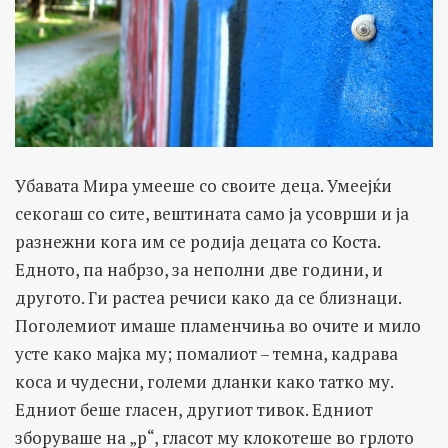
Убавата Мира умееше со своите деца. Умеејќи
секогаш со сите, вештината само ја усоврши и ја
разнежни кога им се родија децата со Коста.
Едното, па набрзо, за неполни две години, и
другото. Ги растеа речиси како да се близнаци.
Поголемиот имаше пламенчиња во очите и мило
усте како мајка му; помалиот – темна, кадрава
коса и чудесни, големи дланки како татко му.
Едниот беше гласен, другиот тивок. Едниот
зборуваше на „р“, гласот му клокотеше во грлото