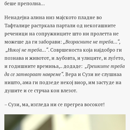
беше преполна…
Ненадејна алина низ мајското пладне во
Тафталиџе растркала партали од некогашните
реченици на сопружниците што ни пролетта не
можеше да ги заборави:
„Возрасните не треба…“,
„
Никој не треба…“
. Совршеноста која најдобро ги
познава и животот, и љубовта, и улиците, и луѓето,
и годишните времиња,.. додаде:
„Грешките треба
да се затвораат навреме“.
Вера и Сузи не слушнаа
ништо, ама ги подзеде некој виор, им застуде на
душите и се стрчаа кон влезот.
– Сузи, ма, изгледа ни се прегреа восокот!