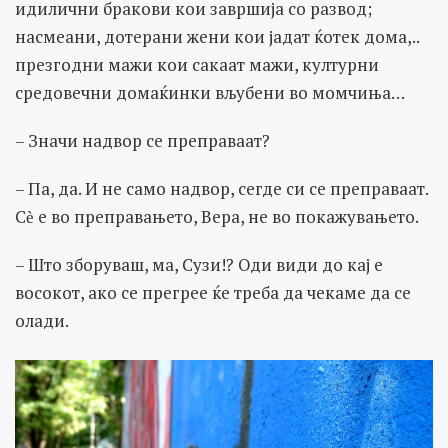
идилични бракови кои завршија со развод;
насмеани, дотерани жени кои јадат ќотек дома,..
презгодни мажи кои сакаат мажи, културни
средовечни домаќинки вљубени во момчиња…
– Значи надвор се преправаат?
– Па, да. И не само надвор, сегде си се преправаат.
Сѐ е во преправањето, Вера, не во покажувањето.
– Што зборуваш, ма, Сузи!? Оди види до кај е
восокот, ако се прегрее ќе треба да чекаме да се
олади.