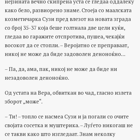
нејзината вечно скипрена уста се гледаа оддалеку
како бело, развиорено знаме. Стоеја со маалската
козметичарка Сузи пред влезот на новата зграда
со број 35-37 која беше голтнала две цели куќи,
гледаа во гаражите отспротива, пушеа, чекајќи
восокот да се стопли. – Веројатно се преправаат,
никој не може да биде задоволен деноноќно…
– Па, да, ама, пак, никој не може да биде ни
незадоволен деноноќно.
Од устата на Вера, обвиткан во чад, гласно излета
зборот „може“.
– Ти! – топло се насмеа Сузи и ја погали со очите
својата сосетка и муштерика. – Луѓето никогаш не
се такви како што изгледаат. Знам неколку